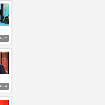
lası
2
lası
6