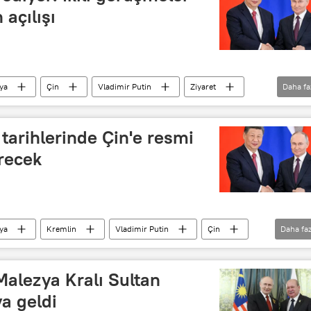
 açılışı
ya
Çin
Vladimir Putin
Ziyaret
Daha fa
 tarihlerinde Çin'e resmi
irecek
ya
Kremlin
Vladimir Putin
Çin
Daha faz
Ziyaret
Moskova
Pekin
Malezya Kralı Sultan
ya geldi