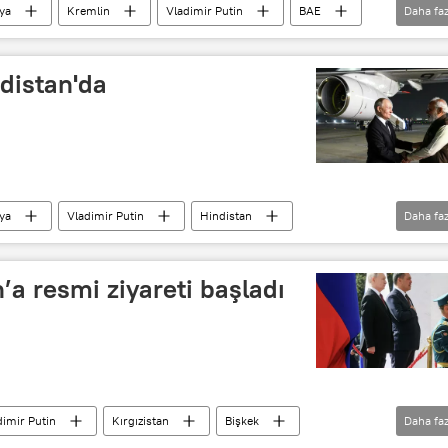
ya
Kremlin
Vladimir Putin
BAE
Daha faz
Muhammed Bin Zayed El Nahyan
Görüşme
Kirill Dmitriyev
ndistan'da
ya
Vladimir Putin
Hindistan
Daha faz
şbakanı Narendra Modi
Ziyaret
n’a resmi ziyareti başladı
dimir Putin
Kırgızistan
Bişkek
Daha faz