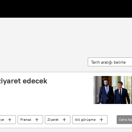
Tarih aralığı belirle
ziyaret edecek
iye
Fransa
Ziyaret
ikili görüşme
Daha faz