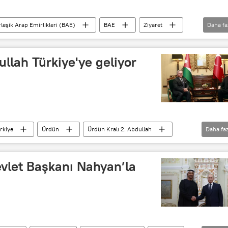
rleşik Arap Emirlikleri (BAE)
BAE
Ziyaret
Daha fa
ullah Türkiye'ye geliyor
rkiye
Ürdün
Ürdün Kralı 2. Abdullah
Daha faz
vlet Başkanı Nahyan’la