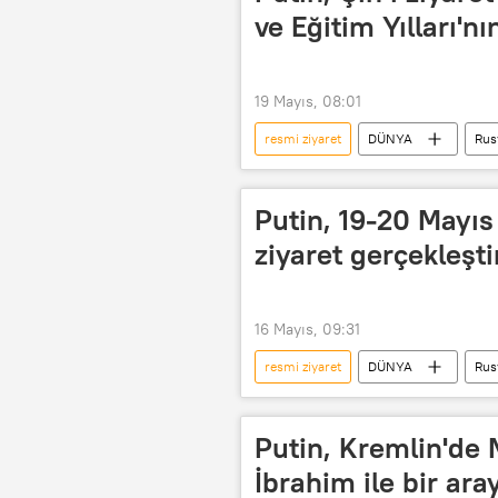
ve Eğitim Yılları'nın
19 Mayıs, 08:01
resmi ziyaret
DÜNYA
Rus
Şi Cinping
Putin, 19-20 Mayıs
ziyaret gerçekleşt
16 Mayıs, 09:31
resmi ziyaret
DÜNYA
Rus
Şi Cinping
Haberler
Putin, Kremlin'de 
İbrahim ile bir ara