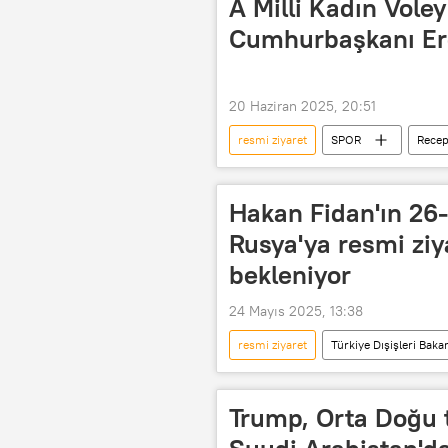
A Milli Kadın Voley
Cumhurbaşkanı Erdo
20 Haziran 2025, 20:51
resmi ziyaret
SPOR
Recep
Türk A Milli Kadın Voleybol Takımı
Hakan Fidan'ın 26-
Rusya'ya resmi ziy
bekleniyor
24 Mayıs 2025, 13:38
resmi ziyaret
Türkiye Dışişleri Bakan
ikili görüşme
Rusya
Trump, Orta Doğu t