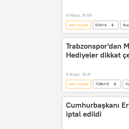
9 Mayıs, 16:59
resmi ziyaret
DÜNYA
Rus
Tunku İsmail Sultan İbrahim
Trabzonspor'dan MH
Hediyeler dikkat ç
9 Nisan, 18:41
resmi ziyaret
TÜRKİYE
Tü
MHP
Ertuğrul Doğan
Cumhurbaşkanı Erd
iptal edildi