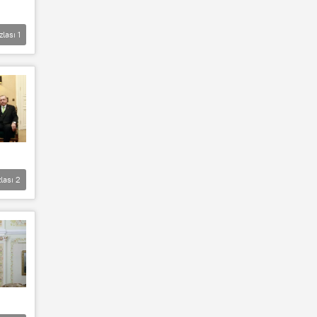
zlası
1
lası
2