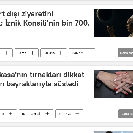
arası Havalimanı
KGAÖ)
Belarus
Aleksandr Lukaşenko
t dışı ziyaretini
 İznik Konsili’nin bin 700.
n
Roma
Türkiye
DÜNYA
Daha faz
yeni papa
asa'nın tırnakları dikkat
n bayraklarıyla süsledi
aret
Türk bayrağı
Japonya
Daha fa