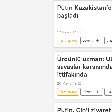
Putin Kazakistan’d
başladı
27 Mayıs, 17:44
resmi ziyaret
DÜNYA
Vla
Astana
Kremlin
Avr
Ürdünlü uzman: Ul
savaşlar karşısınd
ittifakında
20 Mayıs, 19:12
resmi ziyaret
DÜNYA
Rus
Pekin
Batı
BM Güven
Güvenlik
Putin, Çin’i ziyaret