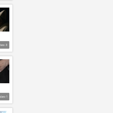
lası
3
zlası
1