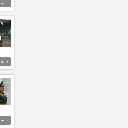
lası
5
lası
3
lası
5