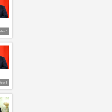
zlası
1
lası
5