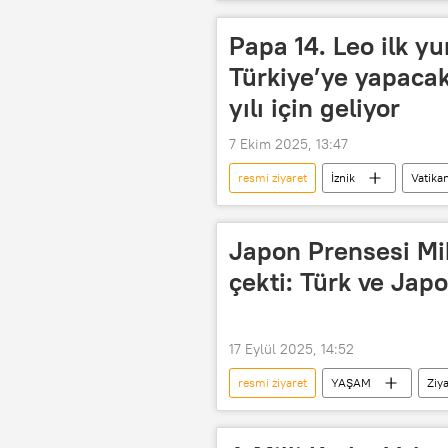
Sadır Caparov
Manas Uluslar
Kolektif Güvenlik Anlaşması Örgütü (
Papa 14. Leo ilk yur
Türkiye’ye yapacak:
yılı için geliyor
7 Ekim 2025, 13:47
resmi ziyaret
İznik
Vatika
Ziyaret
Papa 14. Leo
Japon Prensesi Mik
çekti: Türk ve Japo
17 Eylül 2025, 14:52
resmi ziyaret
YAŞAM
Ziy
Japonya Altes Prensesi Akiko Mikasa