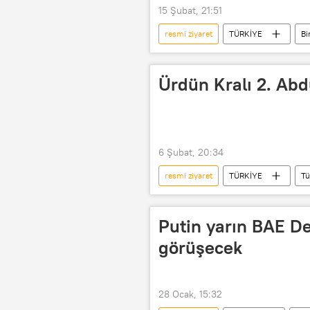
15 Şubat, 21:51
resmi ziyaret
TÜRKİYE
Bi
Recep Tayyip Erdoğan
Ürdün Kralı 2. Abd
6 Şubat, 20:34
resmi ziyaret
TÜRKİYE
Tü
Ürdün Kralı Abdullah
Ziyaret
Putin yarın BAE De
görüşecek
28 Ocak, 15:32