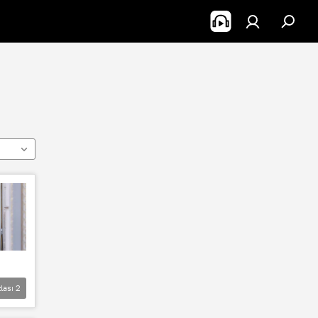
lası
2