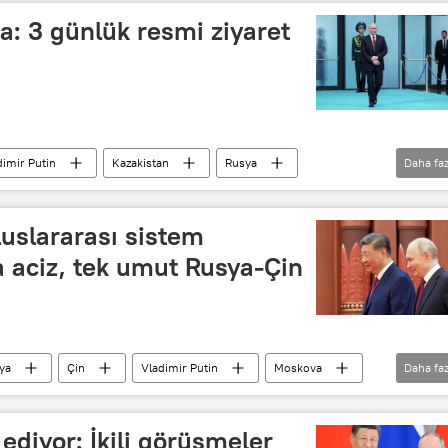
a: 3 günlük resmi ziyaret
dimir Putin
Kazakistan
Rusya
Daha faz
asya Ekonomik Birliği (AEB)
uslararası sistem
a aciz, tek umut Rusya-Çin
ya
Çin
Vladimir Putin
Moskova
Daha faz
lik Konseyi
Çok kutuplu dünya
Enerji
 ediyor: İkili görüşmeler