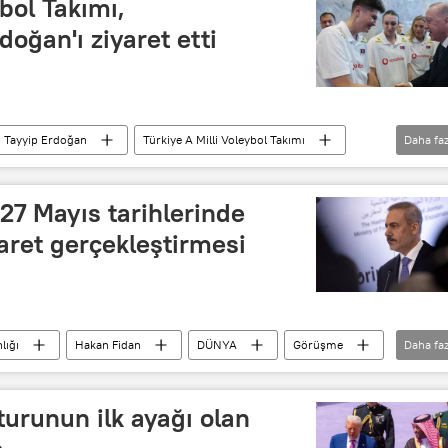
bol Takımı,
ğan'ı ziyaret etti
 Tayyip Erdoğan
Türkiye A Milli Voleybol Takımı
Daha faz
Ziyaret
27 Mayıs tarihlerinde
aret gerçekleştirmesi
lığı
Hakan Fidan
DÜNYA
Görüşme
Daha faz
Türkiye
urunun ilk ayağı olan