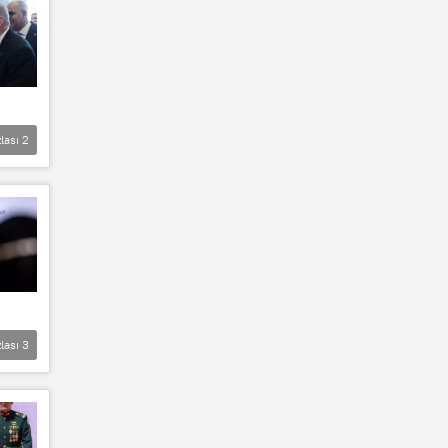
lası
2
lası
3