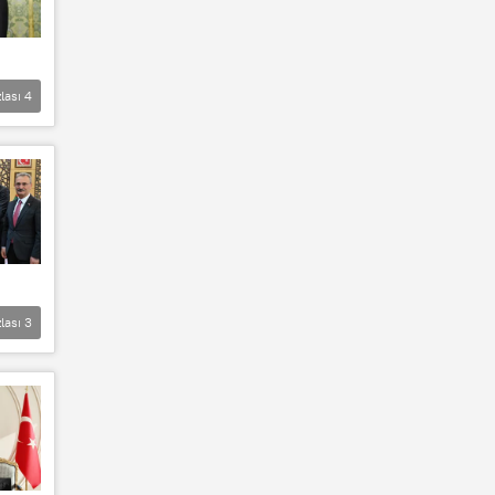
lası
4
lası
3