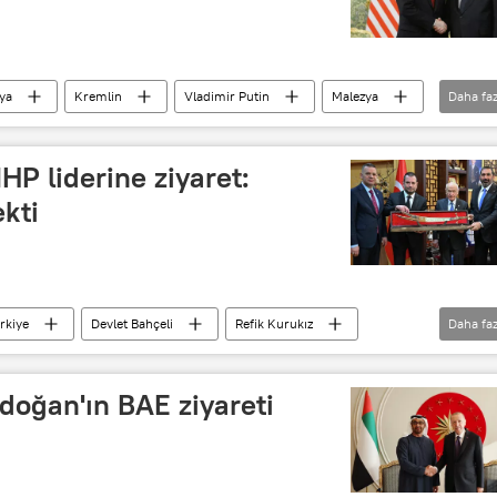
ya
Kremlin
Vladimir Putin
Malezya
Daha faz
Görüşme
Ziyaret
Moskova
P liderine ziyaret:
ekti
rkiye
Devlet Bahçeli
Refik Kurukız
Daha faz
Ziyaret
oğan'ın BAE ziyareti