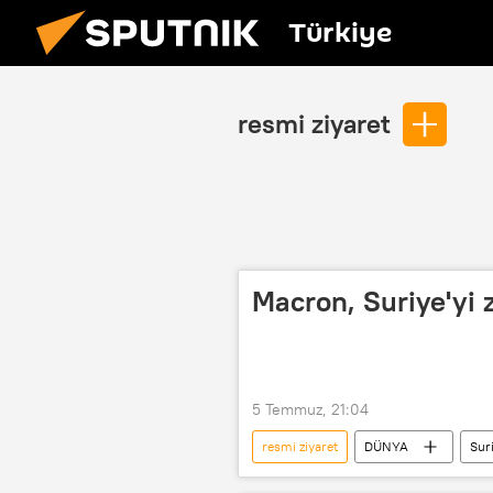
Türkiye
resmi ziyaret
Macron, Suriye'yi 
5 Temmuz, 21:04
resmi ziyaret
DÜNYA
Sur
İkili ilişkiler
ikili görüşme