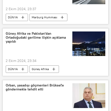
2 Ekim 2024, 23:37
DÜNYA
Marburg Humması
Marburg virüsü
Almanya
Tren
hızlı tren
Tren garı
Güney Afrika ve Pakistan'dan
Ortadoğudaki gerilime ilişkin açıklama
Tren seferi
Tren istasyonu
yapıldı
Hamburg
Virüs
Hastalık
bulaşıcı hastalık
2 Ekim 2024, 23:34
DÜNYA
Güney Afrika
Pakistan
İsrail
Filistin
Lübnan
İran
Ortadoğu
Orban, yasadışı göçmenleri Brüksel'e
göndermekle tehdit etti