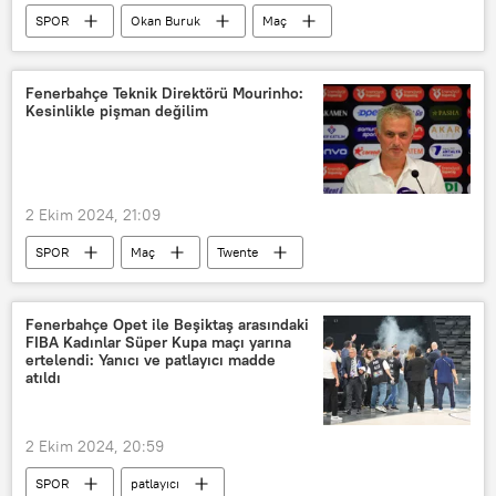
SPOR
Okan Buruk
Maç
Acun Ilıcalı
Avrupa Ligi
Fenerbahçe
Galatasaray
Fenerbahçe Teknik Direktörü Mourinho:
Kesinlikle pişman değilim
tarihi maç
Maç yayını
Avrupa
UEFA Avrupa Ligi
Dursun Özbek
Ali Koç
2 Ekim 2024, 21:09
SPOR
Maç
Twente
Fenerbahçe
Maç yayını
Avrupa
UEFA Avrupa Ligi
Fenerbahçe Opet ile Beşiktaş arasındaki
FIBA Kadınlar Süper Kupa maçı yarına
Real Madrid
Hakem
ertelendi: Yanıcı ve patlayıcı madde
atıldı
TFF Merkez Hakem Kurulu
hakem hataları
2 Ekim 2024, 20:59
SPOR
patlayıcı