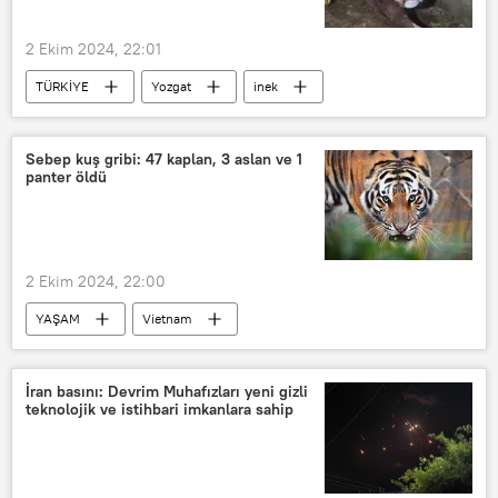
2 Ekim 2024, 22:01
TÜRKİYE
Yozgat
inek
Buzağı
Hastalık
Veteriner
Sebep kuş gribi: 47 kaplan, 3 aslan ve 1
panter öldü
2 Ekim 2024, 22:00
YAŞAM
Vietnam
Hayvanat bahçesi
Kaplan
Aslan
panter
Kuş gribi
İran basını: Devrim Muhafızları yeni gizli
teknolojik ve istihbari imkanlara sahip