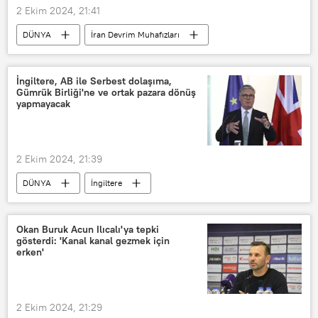
2 Ekim 2024, 21:41
DÜNYA
İran Devrim Muhafızları
Tasnim
İsrail
Saldırı
Teknoloji
istihbarat
kaynak
İngiltere, AB ile Serbest dolaşıma,
Gümrük Birliği'ne ve ortak pazara dönüş
Füze
yapmayacak
2 Ekim 2024, 21:39
DÜNYA
İngiltere
Keir Starmer
AB
AB Komisyonu
Ursula von der Leyen
Okan Buruk Acun Ilıcalı'ya tepki
gösterdi: 'Kanal kanal gezmek için
Avrupa Birliği
erken'
2 Ekim 2024, 21:29