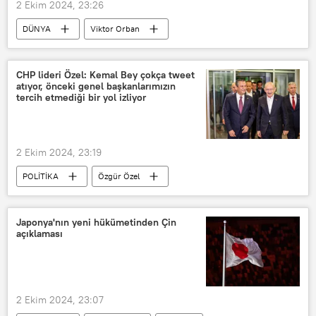
2 Ekim 2024, 23:26
DÜNYA
Viktor Orban
Brüksel
Avrupa Birliği
Kaçak göçmen
Budapeşte
CHP lideri Özel: Kemal Bey çokça tweet
atıyor, önceki genel başkanlarımızın
Sınır
Macaristan
tercih etmediği bir yol izliyor
Avrupa Komisyonu
Anitta Hipper
2 Ekim 2024, 23:19
POLİTİKA
Özgür Özel
Kemal Kılıçdaroğlu
CHP
cumhurbaşkanı adayı
Beşar Esad
Japonya'nın yeni hükümetinden Çin
açıklaması
Recep Tayyip Erdoğan
Bülent Ecevit
2 Ekim 2024, 23:07