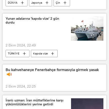
DÜNYA
Japonya
Çin
açıklama
hükümet sözcüsü
Yunan adalarına 'kapıda vize' 2 gün
durdu
2 Ekim 2024, 22:49
TÜRKİYE
Kapıda vize
Yunanistan
Türkiye-Yunanistan İlişkileri
Vize
Bu kahvehaneye Fenerbahçe formasıyla girmek yasak
Tatil
Çeşme
Sakız Adası
Turist
Zam
Euro
2 Ekim 2024, 22:25
euro/TL
Feribot
feribot seferleri
İranlı uzman: İran müttefiklerine karşı
yükümlülüklerini yerine getirdi