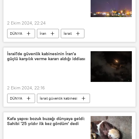
2 Ekim 2024, 22:24
DÜNYA
İran
İsrail
Füze saldırısı
Müttefik
ABD
Hasan Nasrallah
İsmail Haniye
İsrail'de güvenlik kabinesinin İran'a
güçlü karşılık verme kararı aldığı iddiası
Suikast
uzman
2 Ekim 2024, 22:16
DÜNYA
İsrail güvenlik kabinesi
İsrail
İran
karşılık
Kafa yapısı bozuk buzağı dünyaya geldi:
Sahibi '25 yıldır ilk kez gördüm' dedi