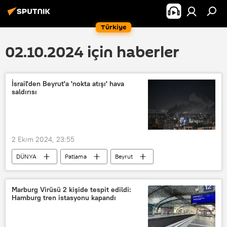
Türkiye
02.10.2024 için haberler
İsrail'den Beyrut'a 'nokta atışı' hava
saldırısı
2 Ekim 2024, 23:55
DÜNYA
Patlama
Beyrut
İsrail
İsrail-Filistin
Lübnan
Marburg Virüsü 2 kişide tespit edildi:
Hamburg tren istasyonu kapandı