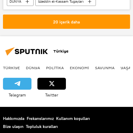
DÜNYA
İzzeddin el-Kassam Tugayları
Tel Aviv
Silahlı saldırı
20 içerik daha
Türkiye
TÜRKIYE
DÜNYA
POLİTİKA
EKONOMİ
SAVUNMA
YAŞA
Telegram
Twitter
Hakkımızda
Frekanslarımız
Kullanım koşulları
Bize ulaşın
Topluluk kuralları