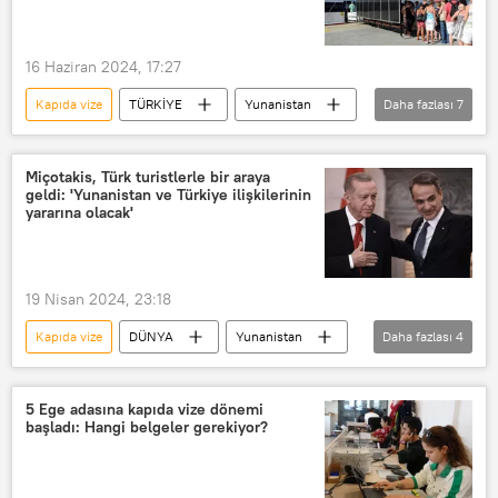
16 Haziran 2024, 17:27
Kapıda vize
TÜRKİYE
Yunanistan
Daha fazlası
7
Türkiye
Vize
Vize
Vize
Rodos
Fethiye
Miçotakis, Türk turistlerle bir araya
geldi: 'Yunanistan ve Türkiye ilişkilerinin
Marmaris
yararına olacak'
19 Nisan 2024, 23:18
Kapıda vize
DÜNYA
Yunanistan
Daha fazlası
4
Türkiye-Yunanistan İlişkileri
Türkiye
Kiryakos Miçotakis
Midilli
5 Ege adasına kapıda vize dönemi
başladı: Hangi belgeler gerekiyor?