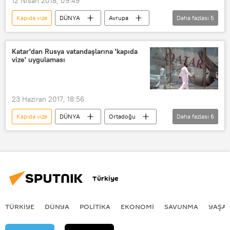
12 Nisan 2018, 09:49
Kapıda vize
DÜNYA
Avrupa
Daha fazlası
5
Haberler
TÜRKİYE
Yunanistan
Ege adaları
Katar'dan Rusya vatandaşlarına 'kapıda
vize' uygulaması
AB Komisyonu
23 Haziran 2017, 18:56
Kapıda vize
DÜNYA
Ortadoğu
Daha fazlası
6
Haberler
POLİTİKA
Rusya
Katar
Katar Havayolları
Vize kolaylığı
Türkiye
TÜRKIYE
DÜNYA
POLİTİKA
EKONOMİ
SAVUNMA
YAŞA