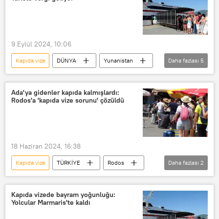
Turist
Zam
Euro
euro/TL
Feribot
feribot seferleri
9 Eylül 2024, 10:06
Kapıda vize
DÜNYA
Yunanistan
Daha fazlası
5
Kiriakos Miçotakis
Kiryakos Miçotakis
Türkiye
Turizm
Atina
Ada'ya gidenler kapıda kalmışlardı:
Rodos'a 'kapıda vize sorunu' çözüldü
18 Haziran 2024, 16:38
Kapıda vize
TÜRKİYE
Rodos
Daha fazlası
2
Rodos adası
Yunanistan
Kapıda vizede bayram yoğunluğu:
Yolcular Marmaris'te kaldı