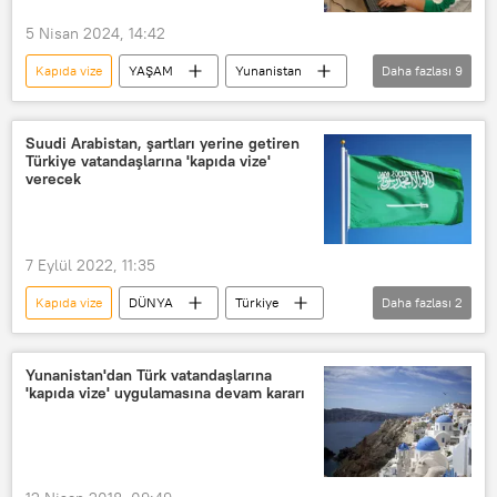
5 Nisan 2024, 14:42
Kapıda vize
YAŞAM
Yunanistan
Daha fazlası
9
Ege
Ege
Ege Bölgesi
Ege Denizi
Vize
Vize
Suudi Arabistan, şartları yerine getiren
Türkiye vatandaşlarına 'kapıda vize'
Vize
vize başvuru
Marmaris
verecek
7 Eylül 2022, 11:35
Kapıda vize
DÜNYA
Türkiye
Daha fazlası
2
Suudi Arabistan
Vize
Yunanistan'dan Türk vatandaşlarına
'kapıda vize' uygulamasına devam kararı