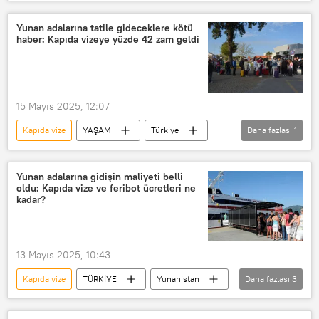
Midilli
Meis
Vize
Yunanistan
Türk vatandaşı
Yunan adalarına tatile gideceklere kötü
haber: Kapıda vizeye yüzde 42 zam geldi
15 Mayıs 2025, 12:07
Kapıda vize
YAŞAM
Türkiye
Daha fazlası
1
Yunanistan
Yunan adalarına gidişin maliyeti belli
oldu: Kapıda vize ve feribot ücretleri ne
kadar?
13 Mayıs 2025, 10:43
Kapıda vize
TÜRKİYE
Yunanistan
Daha fazlası
3
Vize
Schengen
ada