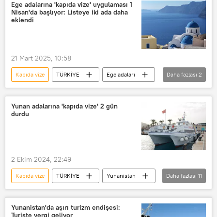
Ege adalarına 'kapıda vize' uygulaması 1
Nisan'da başlıyor: Listeye iki ada daha
eklendi
21 Mart 2025, 10:58
Kapıda vize
TÜRKİYE
Ege adaları
Daha fazlası
2
Yunanistan
Vize
Yunan adalarına 'kapıda vize' 2 gün
durdu
2 Ekim 2024, 22:49
Kapıda vize
TÜRKİYE
Yunanistan
Daha fazlası
11
Türkiye-Yunanistan İlişkileri
Vize
Tatil
Çeşme
Sakız Adası
Yunanistan'da aşırı turizm endişesi:
Turiste vergi geliyor