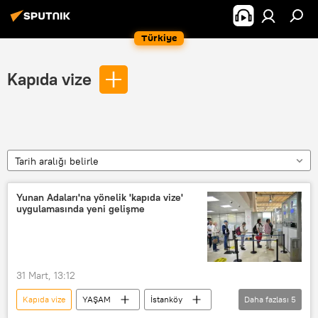
Türkiye
Kapıda vize
Tarih aralığı belirle
Yunan Adaları'na yönelik 'kapıda vize'
uygulamasında yeni gelişme
31 Mart, 13:12
Kapıda vize
YAŞAM
İstanköy
Daha fazlası
5