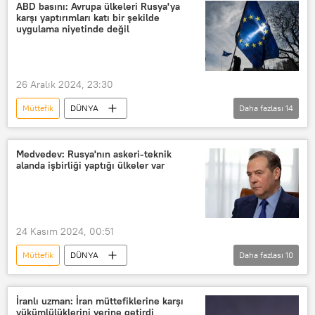
kalkan
GSYH
ABD
ABD basını: Avrupa ülkeleri Rusya'ya
karşı yaptırımları katı bir şekilde
Tucker Carlson
Vladimir Putin
uygulama niyetinde değil
26 Aralık 2024, 23:30
Müttefik
DÜNYA
Daha fazlası
14
The New York Times (NYT)
ABD
Avrupa
Hindistan
Medvedev: Rusya'nın askeri-teknik
alanda işbirliği yaptığı ülkeler var
Donald Trump
Joe Biden
Ukrayna
Washington
Rusya
Yaptırım
24 Kasım 2024, 00:51
Carnegie Uluslararası Barış Vakfı
BAE
Müttefik
DÜNYA
Daha fazlası
10
Güney Kore
Sudan
Dmitriy Medvedev
Rusya Güvenlik Konseyi
Al Arabiya
İranlı uzman: İran müttefiklerine karşı
yükümlülüklerini yerine getirdi