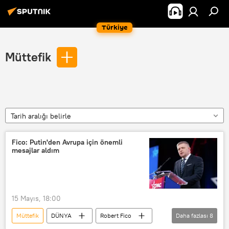
Türkiye
Müttefik
Tarih aralığı belirle
Fico: Putin'den Avrupa için önemli
mesajlar aldım
15 Mayıs, 18:00
Müttefik
DÜNYA
Robert Fico
Daha fazlası
8