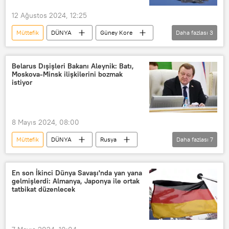
Mustafa Kemal Atatürk
Paylaşım
12 Ağustos 2024, 12:25
Müttefik
DÜNYA
Güney Kore
Daha fazlası
3
Güney Kore
Kuzey Kore
ABD
Belarus Dışişleri Bakanı Aleynik: Batı,
Moskova-Minsk ilişkilerini bozmak
istiyor
8 Mayıs 2024, 08:00
Müttefik
DÜNYA
Rusya
Daha fazlası
7
Belarus
Sergey Aleynik
Birlik Devleti Anlaşması
ittifak
En son İkinci Dünya Savaşı'nda yan yana
gelmişlerdi: Almanya, Japonya ile ortak
Batı
ABD
Bolton
tatbikat düzenlecek