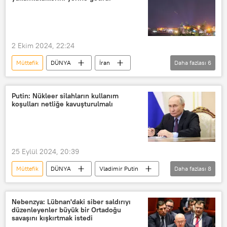
İran
Çin
Kuzey Kore
NATO
Ukrayna
Askeri teçhizat
T-90M Proriv
2 Ekim 2024, 22:24
Annalena Baerbock
Müttefik
DÜNYA
İran
Daha fazlası
6
İsrail
Füze saldırısı
ABD
Hasan Nasrallah
İsmail Haniye
Putin: Nükleer silahların kullanım
koşulları netliğe kavuşturulmalı
Suikast
uzman
25 Eylül 2024, 20:39
Müttefik
DÜNYA
Vladimir Putin
Daha fazlası
8
Rusya Güvenlik Konseyi
nükleer caydırıcılık
Nükleer silah
Nebenzya: Lübnan'daki siber saldırıyı
düzenleyenler büyük bir Ortadoğu
nükleer doktrin
Belarus
savaşını kışkırtmak istedi