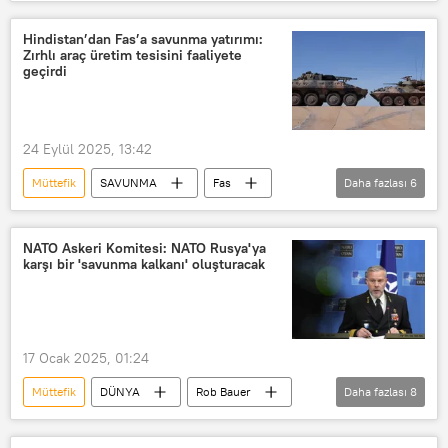
Slovakya
Avrupa Birliği
AB
Vladimir Putin
Moskova
Hindistan’dan Fas’a savunma yatırımı:
Zırhlı araç üretim tesisini faaliyete
Ukrayna
Mesaj
Avrupa
geçirdi
24 Eylül 2025, 13:42
Müttefik
SAVUNMA
Fas
Daha fazlası
6
Rajnath Singh
Hindistan
Zırhlı araç
Fabrika
Savunma
NATO Askeri Komitesi: NATO Rusya'ya
karşı bir 'savunma kalkanı' oluşturacak
Baykar Savunma
17 Ocak 2025, 01:24
Müttefik
DÜNYA
Rob Bauer
Daha fazlası
8
NATO
Rusya
Savunma