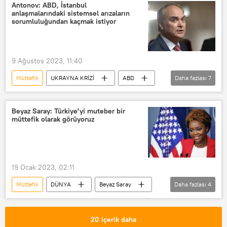
İngiltere
Ukrayna
Antonov: ABD, İstanbul
anlaşmalarındaki sistemsel arızaların
Ukrayna krizi
Rusya
sorumluluğundan kaçmak istiyor
Grant Shapps
Rishi Sunak
Kayıp
9 Ağustos 2023, 11:40
Müttefik
UKRAYNA KRİZİ
ABD
Daha fazlası
7
Rusya
Tahıl Anlaşması
Karadeniz Tahıl Koridoru
Ukrayna krizi
Beyaz Saray: Türkiye'yi muteber bir
müttefik olarak görüyoruz
Ukrayna
Washington
Anatoliy Antonov
19 Ocak 2023, 02:11
Müttefik
DÜNYA
Beyaz Saray
Daha fazlası
4
Karine Jean-Pierre
Türkiye
NATO
ABD
20 içerik daha