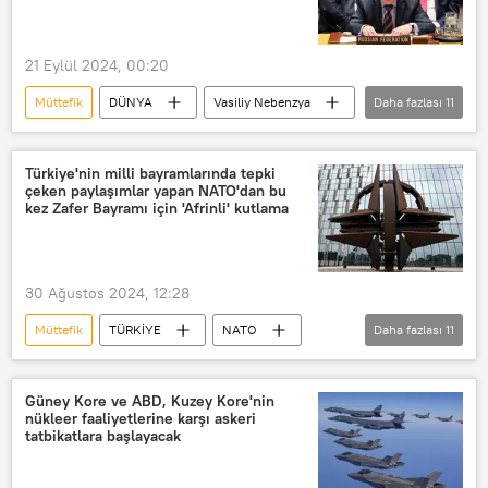
Rusya-Belarus Birlik Devleti
Saldırı
Tehdit
21 Eylül 2024, 00:20
Müttefik
DÜNYA
Vasiliy Nebenzya
Daha fazlası
11
Birleşmiş Milletler Güvenlik Konseyi (BMGK)
Lübnan
Ortadoğu
Türkiye'nin milli bayramlarında tepki
çeken paylaşımlar yapan NATO'dan bu
Siber saldırı
ABD
Savaş
kez Zafer Bayramı için 'Afrinli' kutlama
Washington
Suriye
Hizbullah
Teknoloji
30 Ağustos 2024, 12:28
Mariya Zaharova
Müttefik
TÜRKİYE
NATO
Daha fazlası
11
Zafer Bayramı
30 Ağustos Zafer Bayramı
Kutlama
Güney Kore ve ABD, Kuzey Kore'nin
nükleer faaliyetlerine karşı askeri
Afrin
İzmir
NATO üyeliği
tatbikatlara başlayacak
müttefik
Türkiye
Atatürk