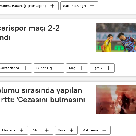
vunma Bakanlığı (Pentagon)
Sabrina Singh
hington
uzun menzilli füze
Kısıtlama
 Biden
Keir Starmer
NATO
serispor maçı 2-2
ndı
Kayserispor
Süper Lig
Maç
Eşitlik
olumu sırasında yapılan
arttı: 'Cezasını bulmasını
Hastane
Alkol
Şaka
Mahkeme