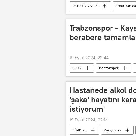
UKRAYNA KRİZİ
Amerikan Sa
Ukrayna
Rusya
Was
Ukrayna Silahlı Kuvvetleri
Joe
Trabzonspor - Kay
Vladimir Putin
berabere tamamla
19 Eylül 2024, 22:44
SPOR
Trabzonspor
Puan
Hastanede alkol d
'şaka' hayatını kar
istiyorum'
19 Eylül 2024, 22:14
TÜRKİYE
Zonguldak