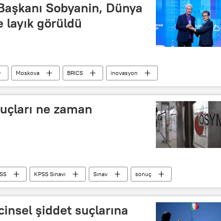
Başkanı Sobyanin, Dünya
 layık görüldü
Moskova
BRICS
inovasyon
Nobel Barış Ödülü
Robot
Çevre
uçları ne zaman
SS
KPSS Sınavı
Sınav
sonuç
cinsel şiddet suçlarına