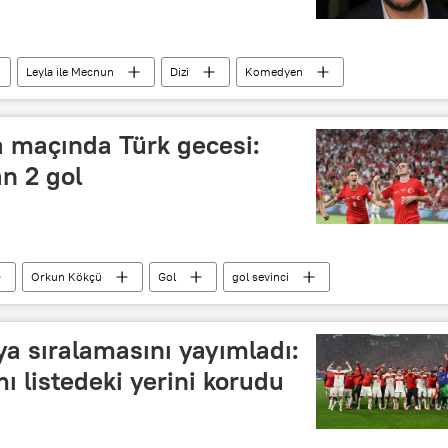
Leyla ile Mecnun
Dizi
Komedyen
Kadın oyuncu
profesyonel oyuncu
Film
ca maçında Türk gecesi:
n 2 gol
Orkun Kökçü
Gol
gol sevinci
Maç
Maç yayını
ya sıralamasını yayımladı:
mı listedeki yerini korudu