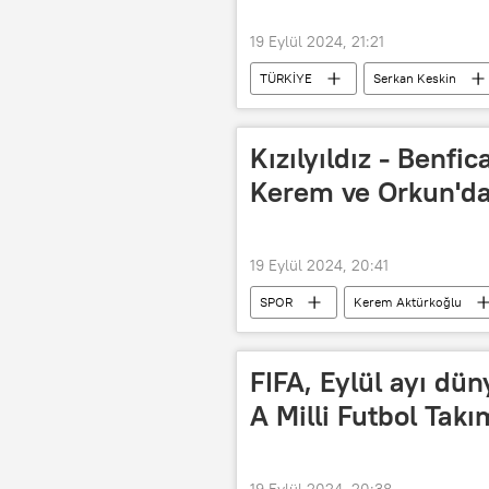
19 Eylül 2024, 21:21
TÜRKİYE
Serkan Keskin
Oyuncu
yerli oyuncu
Düğün
Kızılyıldız - Benfi
Kerem ve Orkun'da
19 Eylül 2024, 20:41
SPOR
Kerem Aktürkoğlu
Türk
UEFA Şampiyonlar Ligi
FIFA, Eylül ayı dün
A Milli Futbol Takı