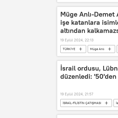
Müge Anlı-Demet A
işe katanlara isiml
altından kalkamazs
19 Eylül 2024, 22:13
TÜRKİYE
Müge Anlı
canlı yayın
Narin Güran
Radyo ve Televizyon Üst Kurulu (RTÜK)
İsrail ordusu, Lübn
düzenledi: '50'den
19 Eylül 2024, 21:57
İSRAİL-FİLİSTİN ÇATIŞMASI
İ