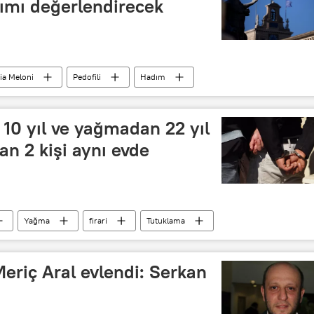
dımı değerlendirecek
ia Meloni
Pedofili
Hadım
ım
0 yıl ve yağmadan 22 yıl
an 2 kişi aynı evde
Yağma
firari
Tutuklama
eriç Aral evlendi: Serkan