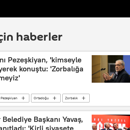
çin haberler
ı Pezeşkiyan, 'kimseyle
erek konuştu: 'Zorbalığa
meyiz'
Pezeşkiyan
Ortadoğu
Zorbalık
 Belediye Başkanı Yavaş,
yanıtladı: 'Kirli siyasete