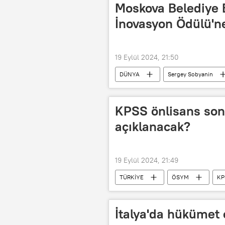
Moskova Belediye 
İnovasyon Ödülü'ne
19 Eylül 2024, 21:50
DÜNYA
Sergey Sobyanin
Ödül
Rae Kwon Chung
Sürdürülebilir kalkınma
KPSS önlisans son
açıklanacak?
19 Eylül 2024, 21:49
TÜRKİYE
ÖSYM
KP
açıklama
İtalya'da hükümet 