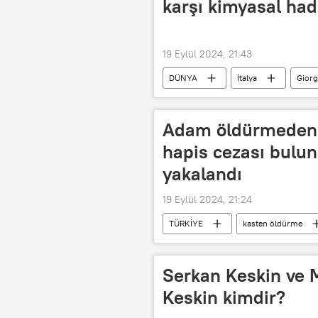
karşı kimyasal ha
19 Eylül 2024, 21:43
DÜNYA
İtalya
Giorg
Kimyasal hadım
cerrahi had
Adam öldürmeden 1
hapis cezası bulun
yakalandı
19 Eylül 2024, 21:24
TÜRKİYE
kasten öldürme
Tutuklama kararı
Serkan Keskin ve M
Keskin kimdir?