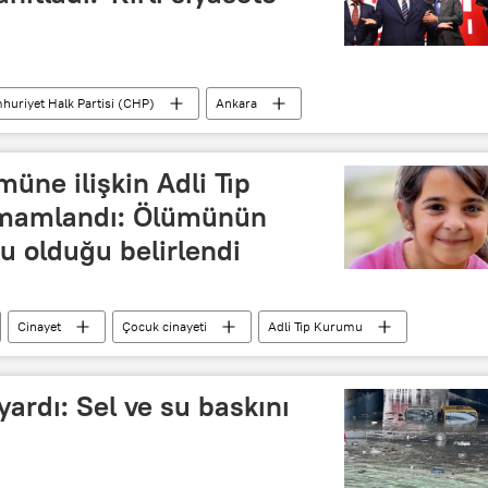
uriyet Halk Partisi (CHP)
Ankara
Mansur Yavaş
istifa
iddia
üne ilişkin Adli Tıp
mamlandı: Ölümünün
u olduğu belirlendi
Cinayet
Çocuk cinayeti
Adli Tıp Kurumu
uyardı: Sel ve su baskını