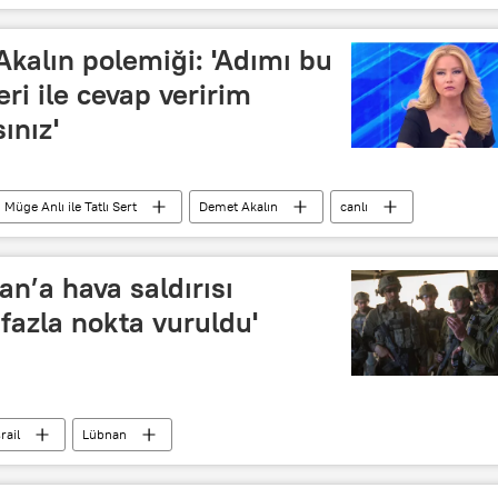
kalın polemiği: 'Adımı bu
eri ile cevap veririm
ınız'
Müge Anlı ile Tatlı Sert
Demet Akalın
canlı
Diyarbakır
Cinayet
Televizyon
polemik
an’a hava saldırısı
 fazla nokta vuruldu'
srail
Lübnan