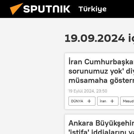
Türkiye
19.09.2024 i
İran Cumhurbaşkan
sorunumuz yok' diy
müsamaha göster
19 Eylül 2024, 23:50
DÜNYA
İran
Mesud 
Ankara Büyükşehir
'istifa' iddialarını 