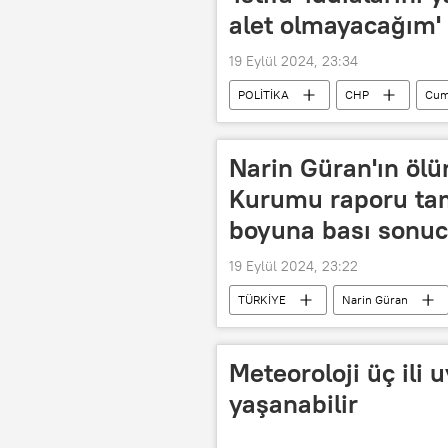
alet olmayacağım'
19 Eylül 2024, 23:34
POLİTİKA
CHP
Cumh
Ankara Büyükşehir Belediyesi
Narin Güran'ın ölüm
Kurumu raporu ta
boyuna bası sonuc
19 Eylül 2024, 23:22
TÜRKİYE
Narin Güran
Rapor
Meteoroloji üç ili 
yaşanabilir