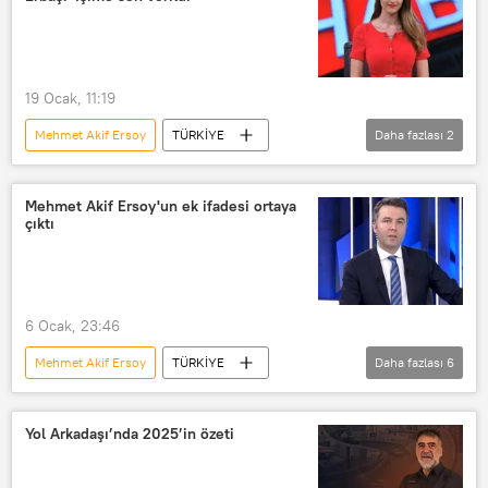
ifade
uyuşturucu kullanmaya özendirme
19 Ocak, 11:19
Mehmet Akif Ersoy
TÜRKİYE
Daha fazlası
2
Uyuşturucu
Habertürk TV
Mehmet Akif Ersoy'un ek ifadesi ortaya
çıktı
6 Ocak, 23:46
Mehmet Akif Ersoy
TÜRKİYE
Daha fazlası
6
Türkiye
Veyis Ateş
Çağatay Özdemir
Emirgan
Yol Arkadaşı’nda 2025’in özeti
Maslak
Cumhuriyet