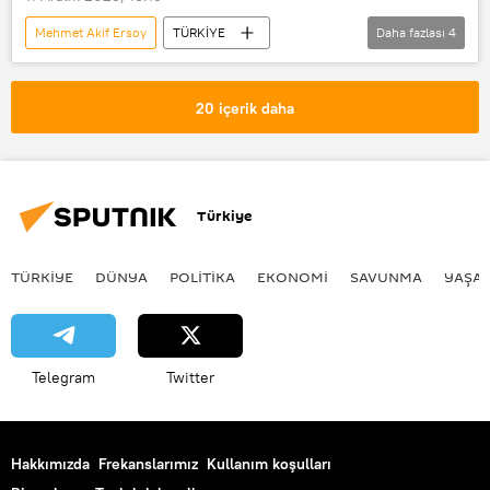
Mehmet Akif Ersoy
TÜRKİYE
Daha fazlası
4
Uyuşturucu imalatı
Tutuklanma
Uyuşturucu
uyuşturucu kullanmaya özendirme
Habertürk TV
ifade
örgüt
örgüt üyeliği
20 içerik daha
suç örgütü
Türkiye
TÜRKIYE
DÜNYA
POLİTİKA
EKONOMİ
SAVUNMA
YAŞA
Telegram
Twitter
Hakkımızda
Frekanslarımız
Kullanım koşulları