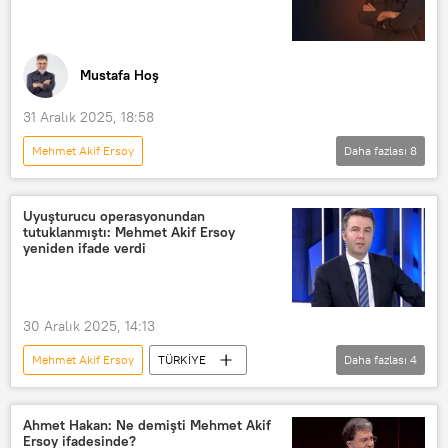
Mustafa Hoş
31 Aralık 2025, 18:58
Mehmet Akif Ersoy
Daha fazlası
8
MUSTAFA HOŞ İLE YOL ARKADAŞI
Türkiye
Haberler
Uyuşturucu operasyonundan
tutuklanmıştı: Mehmet Akif Ersoy
Radyo Sputnik
Buca Belediyesi
yeniden ifade verdi
Radyo
RADYO
Mustafa Hoş
30 Aralık 2025, 14:13
Mehmet Akif Ersoy
TÜRKİYE
Daha fazlası
4
Çağlayan Adliyesi
Silivri Cezaevi
Uyuşturucu
Uyuşturucu operasyonu
Ahmet Hakan: Ne demişti Mehmet Akif
Ersoy ifadesinde?