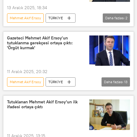
13 Aralık 2025, 18:34
Uyuşturucu Ticareti
Mehmet Akif Ersoy
TÜRKİYE
Daha fazlası
2
Uyuşturucu çetesi
Dezenformasyonla Mücadele Merkezi
uyuşturucu kullanmaya özendirme
Furkan Torlak
Gazeteci Mehmet Akif Ersoy’un
tutuklanma gerekçesi ortaya çıktı:
'Örgüt kurmak'
11 Aralık 2025, 20:32
Mehmet Akif Ersoy
TÜRKİYE
Daha fazlası
13
Türkiye
Habertürk gazetesi
Habertürk TV
Uyuşturucu
Tutuklanan Mehmet Akif Ersoy'un ilk
ifadesi ortaya çıktı
Uyuşturucu satıcısı
Uyuşturucu operasyonu
Uyuşturucu kaçakçılığı
11 Aralık 2025, 13:15
Uyuşturucu Ticareti