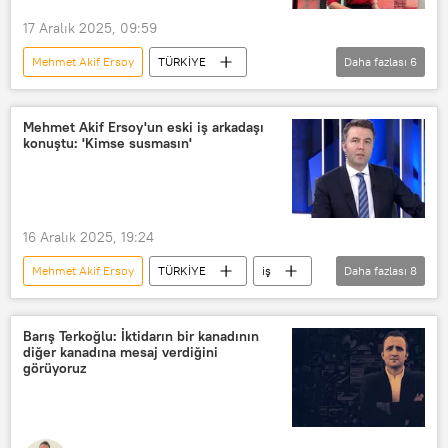
Kadına yönelik taciz
Sözlü taciz
17 Aralık 2025, 09:59
Mehmet Akif Ersoy
TÜRKİYE
Daha fazlası
6
Ela Rumeysa Cebeci
Habertürk TV
Uyuşturucu
Adli Tıp Kurumu
Mehmet Akif Ersoy'un eski iş arkadaşı
konuştu: 'Kimse susmasın'
Meltem Acet
Oytun Erbaş
16 Aralık 2025, 19:24
Mehmet Akif Ersoy
TÜRKİYE
iş
Daha fazlası
8
iş yeri
iş dünyası
Taciz
Cinsel taciz
Kadına yönelik taciz
Barış Terkoğlu: İktidarın bir kanadının
diğer kanadına mesaj verdiğini
Sözlü taciz
Uyuşturucu
görüyoruz
Uyuşturucu operasyonu