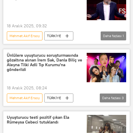
18 Aralık 2025, 09:32
Mehmet Akif Ersoy
TÜRKİYE
Daha fazlası
1
Ahmet Hakan
Ünlülere uyuşturucu soruşturmasında
gözaltına alınan İrem Sak, Danla Biliç ve
Aleyna Tilki Adli Tıp Kurumu'na
gönderildi
18 Aralık 2025, 08:24
Mehmet Akif Ersoy
TÜRKİYE
Daha fazlası
3
Aleyna Tilki
İrem Sak
Danla Bilic
Uyuşturucu testi pozitif çıkan Ela
Rümeysa Cebeci tutuklandı