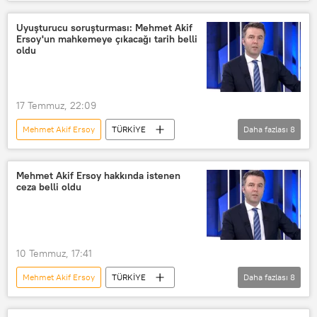
İstanbul
Tanca
Veyis Ateş
Umut Evirgen
Ağır Ceza Mahkemesi
Uyuşturucu soruşturması: Mehmet Akif
Ersoy'un mahkemeye çıkacağı tarih belli
Haberler
Türkiye
oldu
17 Temmuz, 22:09
Mehmet Akif Ersoy
TÜRKİYE
Daha fazlası
8
İstanbul
Uyuşturucu
Uyuşturucu satıcısı
Mehmet Akif Ersoy hakkında istenen
ceza belli oldu
Uyuşturucu operasyonu
Uyuşturucu kaçakçılığı
Uyuşturucu çetesi
10 Temmuz, 17:41
Uyuşturucu Ticareti
Mehmet Akif Ersoy
TÜRKİYE
Daha fazlası
8
uyuşturucu kullanmaya özendirme
Türkiye
Taciz
Cinsel taciz