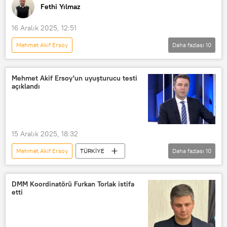
Fethi Yılmaz
16 Aralık 2025, 12:51
Mehmet Akif Ersoy
Daha fazlası
10
FETHİ YILMAZ’LA YAZI-YORUM
Türkiye
Haberler
Mehmet Akif Ersoy'un uyuşturucu testi
açıklandı
Barış Terkoğlu
Fethi Yılmaz
Radyo Sputnik
Cumhuriyet gazetesi
Flash TV
Radyo
RADYO
15 Aralık 2025, 18:32
Mehmet Akif Ersoy
TÜRKİYE
Daha fazlası
10
Burak Doğan
Yeni Şafak
Uyuşturucu
Uyuşturucuyla mücadele
DMM Koordinatörü Furkan Torlak istifa
etti
Uyuşturucu satıcısı
Uyuşturucu operasyonu
Uyuşturucu kaçakçılığı