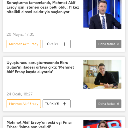
Kadına yönelik taciz
Sözlü taciz
Soruşturma tamamlandı, Mehmet Akif
Ersoy için istenen ceza belli oldu: 11 kez
Habertürk gazetesi
Habertürk TV
nitelikli cinsel saldırıyla suçlanıyor
Uyuşturucu
20 Mayıs, 17:35
Mehmet Akif Ersoy
TÜRKİYE
Daha fazlası
3
iddianame
Cinsel saldırı
Habertürk TV
Uyuşturucu soruşturmasında Ebru
Gülan'ın ifadesi ortaya çıktı: 'Mehmet
Akif Ersoy kayda alıyordu'
24 Ocak, 18:27
Mehmet Akif Ersoy
TÜRKİYE
Daha fazlası
6
Veyis Ateş
Uyuşturucu
Uyuşturucu operasyonu
Ebru Gülan
Mehmet Akif Ersoy’un eski eşi Pınar
Erbaş: 'İşime son verildi'