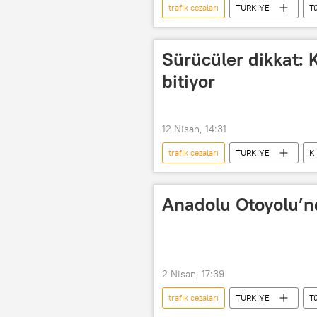
trafik cezaları
TÜRKİYE
T
kaza tespit tutanağı
Trafik
trafik ihlali
trafik kontrolü
Sürücüler dikkat: 
bitiyor
12 Nisan, 14:31
trafik cezaları
TÜRKİYE
Kı
4 mevsim lastik
Trafik
Trafik para cezası
trafik ihlali
Anadolu Otoyolu’nd
2 Nisan, 17:39
trafik cezaları
TÜRKİYE
T