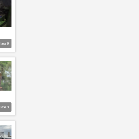
lası
9
lası
9