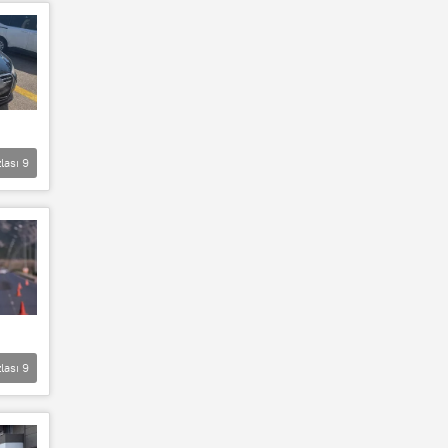
lası
9
lası
9