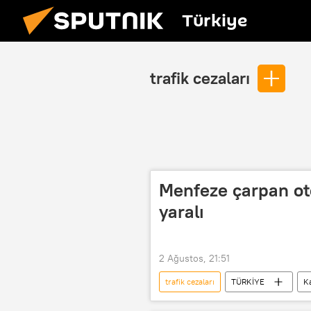
Türkiye
trafik cezaları
Menfeze çarpan oto
yaralı
2 Ağustos, 21:51
trafik cezaları
TÜRKİYE
K
Trafik cezası
Trafik polisi