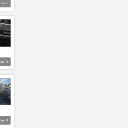
zlası
7
lası
8
lası
4