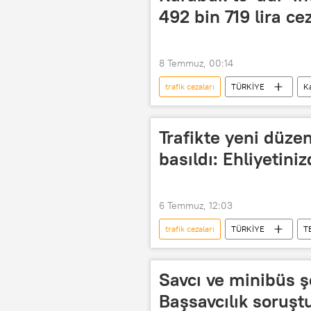
492 bin 719 lira ce
8 Temmuz, 00:14
trafik cezaları
TÜRKİYE
K
Otomotiv
Trafik
Tra
trafik kontrolü
Trafikte yeni düz
basıldı: Ehliyetiniz
6 Temmuz, 12:03
trafik cezaları
TÜRKİYE
T
Savcı ve minibüs şo
Başsavcılık soruşt