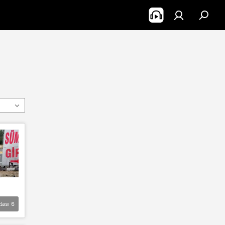
lası
6