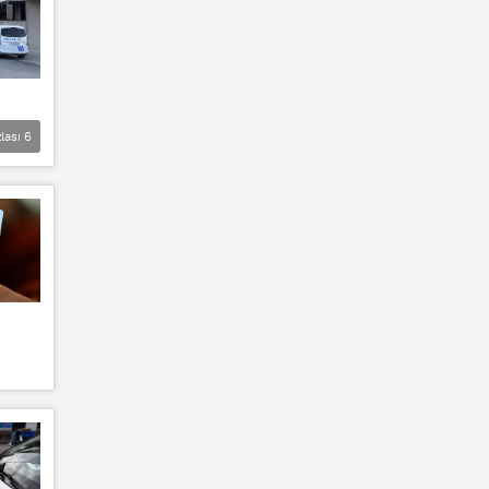
lası
6