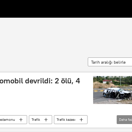
Tarih aralığı belirle
mobil devrildi: 2 ölü, 4
astamonu
Trafik
Trafik kazası
Daha faz
trafik ihlali
trafik kontrolü
Kaza