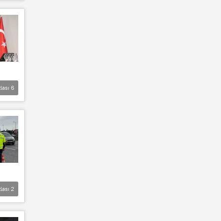
lası
6
lası
2