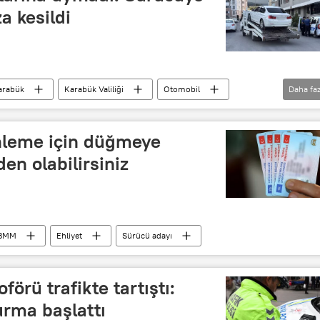
za kesildi
arabük
Karabük Valiliği
Otomobil
Daha faz
fik polisi
Trafik para cezası
trafik ihlali
enleme için düğmeye
den olabilirsiniz
BMM
Ehliyet
Sürücü adayı
förü trafikte tartıştı:
urma başlattı