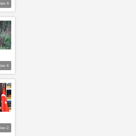
lası
9
lası
6
lası
2