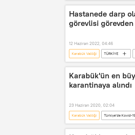
Göçmen krizi
Karabük
Hastanede darp ol
görevlisi görevden 
12 Haziran 2022, 04:46
Karabük Valiliği
TÜRKİYE
Kamu görevlisi
Karabük'ün en büyü
karantinaya alındı
23 Haziran 2020, 02:04
Karabük Valiliği
Türkiye’de Kovid-19
KORONAVİRÜS
Karabük
Karantina
Salgın