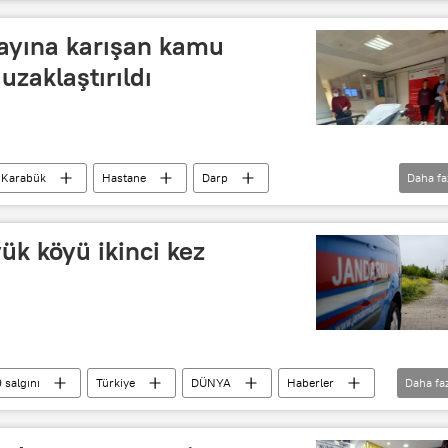
ayına karışan kamu
uzaklaştırıldı
Karabük
Hastane
Darp
Daha fa
k köyü ikinci kez
 salgını
Türkiye
DÜNYA
Haberler
Daha fa
Koronavirüs
Kovid-19
vaka