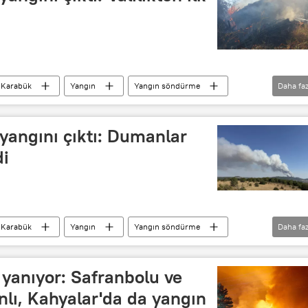
Karabük
Yangın
Yangın söndürme
Daha faz
ndürme tüpü
yangın alarmı
Yangın felaketi
yangını çıktı: Dumanlar
di
Karabük
Yangın
Yangın söndürme
Daha faz
ndürme tüpü
yangın alarmı
Yangın felaketi
 yanıyor: Safranbolu ve
nlı, Kahyalar'da da yangın