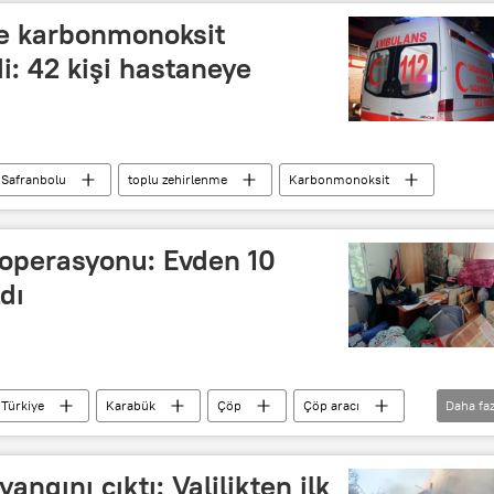
lde karbonmonoksit
i: 42 kişi hastaneye
Safranbolu
toplu zehirlenme
Karbonmonoksit
 operasyonu: Evden 10
dı
Türkiye
Karabük
Çöp
Çöp aracı
Daha faz
ngını çıktı: Valilikten ilk