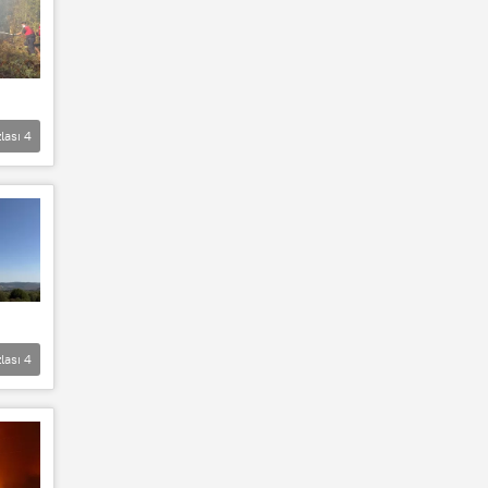
lası
4
lası
4