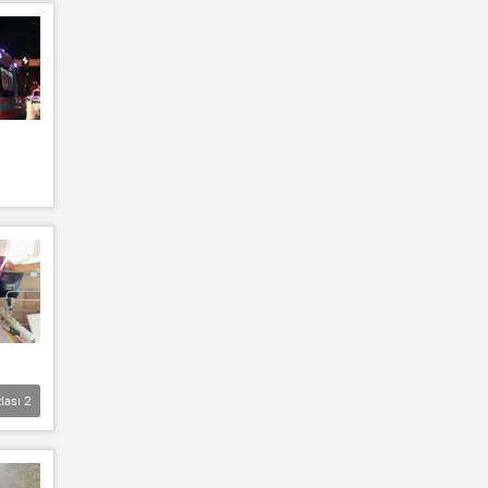
lası
2