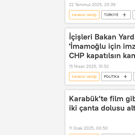
22 Temmuz 2025, 20:39
Karabük Valiliği
TÜRKİYE
Yangın helikopteri
yangın sö
İçişleri Bakan Yar
'İmamoğlu için imza
CHP kapatılsın ka
15 Nisan 2025, 10:52
Karabük Valiliği
POLİTİKA
Menderes
CHP
Boy
Karabük'te film g
iki çanta dolusu alt
11 Ocak 2025, 00:50