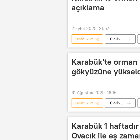
açıklama
2 Eylül 2025, 21:57
Karabük Valiliği
TÜRKİYE
Yangın helikopteri
yangın sö
Karabük'te orman 
gökyüzüne yüksel
31 Ağustos 2025, 16:16
Karabük Valiliği
TÜRKİYE
Yangın helikopteri
yangın sö
Karabük 1 haftadır
Ovacık ile eş zama