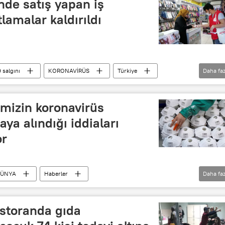
nde satış yapan iş
ıtlamalar kaldırıldı
 salgını
KORONAVİRÜS
Türkiye
Daha faz
arabük
Koronavirüs
limizin koronavirüs
ya alındığı iddiaları
or
ÜNYA
Haberler
Daha faz
TÜRKİYE
Koronavirüs
Karabük
estoranda gıda