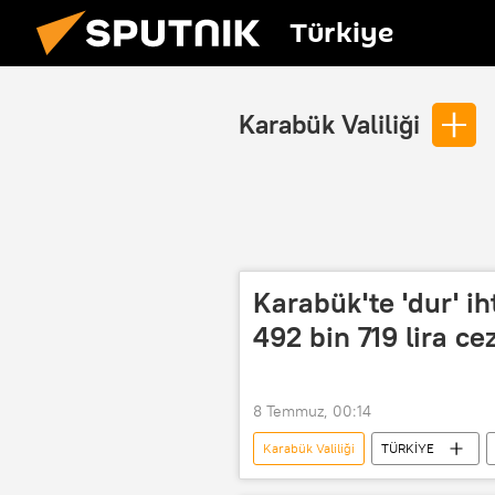
Türkiye
Karabük Valiliği
Karabük'te 'dur' i
492 bin 719 lira ce
8 Temmuz, 00:14
Karabük Valiliği
TÜRKİYE
Trafik polisi
Trafik para cezası