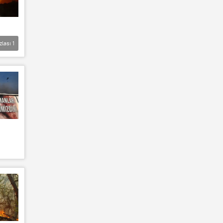
zlası
1