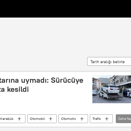
Tarih aralığı belirle
htarına uymadı: Sürücüye
za kesildi
Karabük
Otomobil
Otomotiv
Trafik
Daha faz
trafik ihlali
trafik cezaları