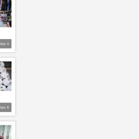
lası
4
lası
6