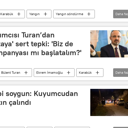
Karabük
Yangın
Yangın söndürme
Daha faz
ndürme tüpü
Yangın felaketi
yangın alarmı
dımcısı Turan’dan
ya' sert tepki: 'Biz de
mpanyası mı başlatalım?'
Bülent Turan
Ekrem İmamoğlu
Karabük
Daha faz
kot, Tecrit, Yaptırım (BDS) Hareketi
ibi soygun: Kuyumcudan
ın çalındı