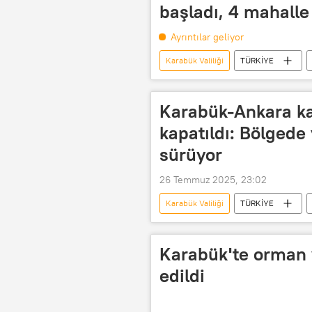
başladı, 4 mahalle 
Ayrıntılar geliyor
Karabük Valiliği
TÜRKİYE
AFAD
Karabük-Ankara kar
kapatıldı: Bölged
sürüyor
26 Temmuz 2025, 23:02
Karabük Valiliği
TÜRKİYE
Karabük'te orman y
edildi