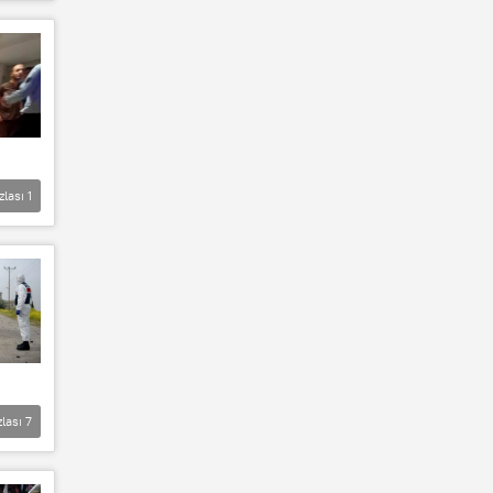
zlası
1
zlası
7