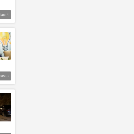
lası
4
lası
3