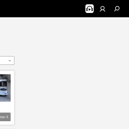
lası
5