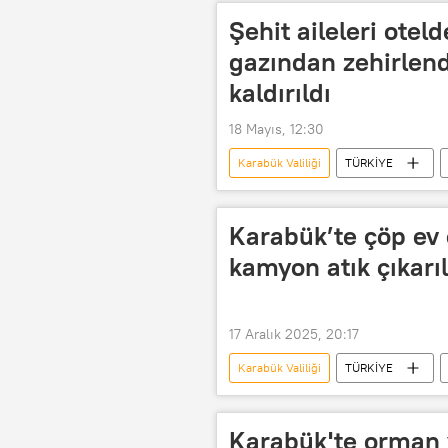
trafik kontrolü
Şehit aileleri ote
gazından zehirlend
kaldırıldı
18 Mayıs, 12:30
Karabük Valiliği
TÜRKİYE
Karabük’te çöp ev
kamyon atık çıkarıl
17 Aralık 2025, 20:17
Karabük Valiliği
TÜRKİYE
çöp ev
çöp atma cezası
Karabük'te orman ya