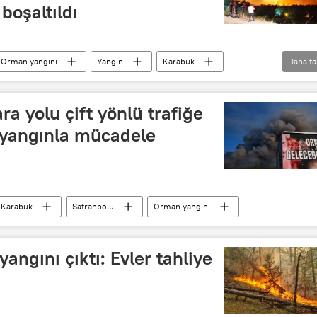
boşaltıldı
Orman yangını
Yangın
Karabük
Daha fa
a yolu çift yönlü trafiğe
e yangınla mücadele
Karabük
Safranbolu
Orman yangını
angını çıktı: Evler tahliye