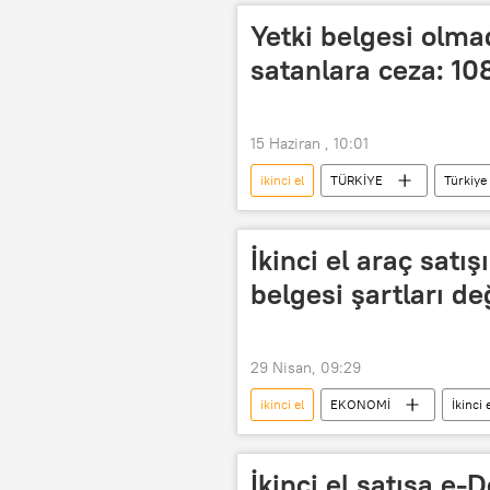
Yetki belgesi olmad
satanlara ceza: 108
15 Haziran , 10:01
ikinci el
TÜRKİYE
Türkiye
Ticaret Bakanlığı
İkinci el araç satı
belgesi şartları de
29 Nisan, 09:29
ikinci el
EKONOMİ
İkinci 
Resmî Gazete
İkinci el satışa e-D