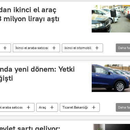
an ikinci el araç
 milyon lirayı aştı
İkinci el araba satıcısı
ikinci el otomobil
Daha fa
şında yeni dönem: Yetki
ğişti
el araba satıcısı
Araç
Ticaret Bakanlığı
Daha fa
evlet şartı geliyor: