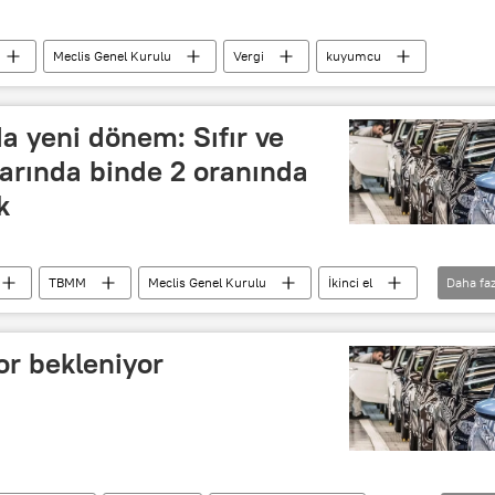
Meclis Genel Kurulu
Vergi
kuyumcu
a yeni dönem: Sıfır ve
şlarında binde 2 oranında
k
TBMM
Meclis Genel Kurulu
İkinci el
Daha faz
l otomobil
kor bekleniyor