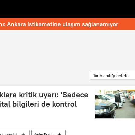
nı: Ankara istikametine ulaşım sağlanamıyor
Tarih aralığı belirle
klara kritik uyarı: 'Sadece
ital bilgileri de kontrol
 el otomobil
Aydın Erkoç