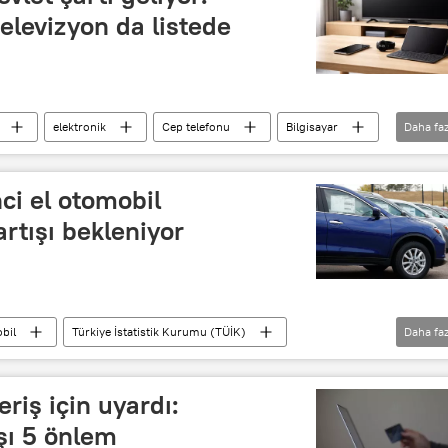
televizyon da listede
elektronik
Cep telefonu
Bilgisayar
Daha faz
ci el otomobil
rtışı bekleniyor
bil
Türkiye İstatistik Kurumu (TÜİK)
Daha faz
ıcıları Federasyonu
eriş için uyardı:
rşı 5 önlem