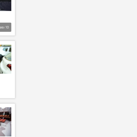
lası
10