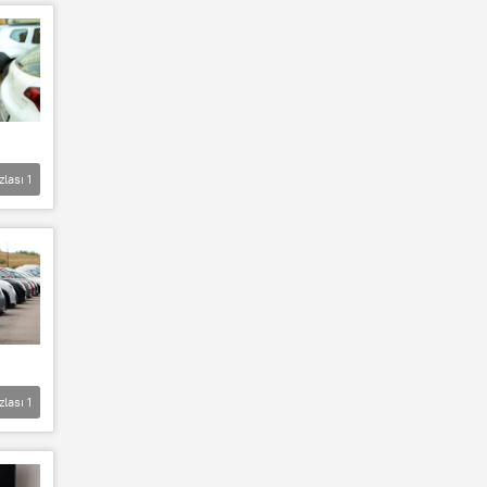
zlası
1
zlası
1