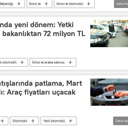
Bakanlığı
İkinci el
ikinci el otomobil
Daha fa
şında yeni dönem: Yetki
 bakanlıktan 72 milyon TL
 el otomobil
İkinci el araba satıcısı
tışlarında patlama, Mart
dı: Araç fiyatları uçacak
Otomobil
Yerli otomobil
Daha faz