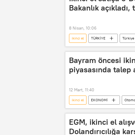
Bakanlık açıkladı, 
8 Nisan, 10:06
ikinci el
TÜRKİYE
Türkiye
İkinci el
ikinci el eşya
Bayram öncesi ikin
piyasasında talep a
12 Mart, 11:40
ikinci el
EKONOMİ
Otomo
Aydın Erkoç
Motorlu Araç Sat
EGM, ikinci el alışv
Dolandırıcılığa ka