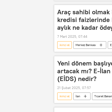
ikinci el otomobil
Otomobil s
İkinci el araba satıcısı
Araç sahibi olmak i
kredisi faizlerind
aylık ne kadar öde
7 Mart 2025, 07:44
ikinci el
Merkez Bankası
E
faiz oranları
Faiz oranı
İkinci el araba satıcısı
Araba
Yeni dönem başlıyor
artacak mı? E-İla
(EİDS) nedir?
21 Şubat 2025, 07:57
ikinci el
İlan
Ticaret Bakan
İkinci el
ikinci el otomobil
EKONOMİ