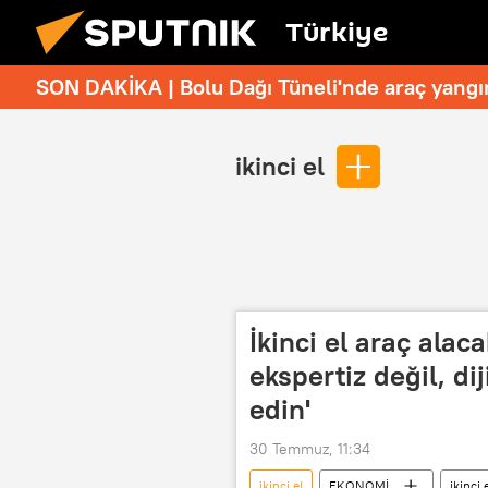
Türkiye
SON DAKİKA | Bolu Dağı Tüneli'nde araç yangı
ikinci el
İkinci el araç alaca
ekspertiz değil, dij
edin'
30 Temmuz, 11:34
ikinci el
EKONOMİ
ikinci