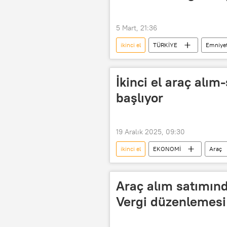
5 Mart, 21:36
ikinci el
TÜRKİYE
Emniye
polis memuru
polis merkezi
İnternetten alışveriş
Alışveriş
İkinci el araç alı
İkinci el araba satıcısı
ikinci e
başlıyor
19 Aralık 2025, 09:30
ikinci el
EKONOMİ
Araç
Araç alım satımın
Vergi düzenlemesi 