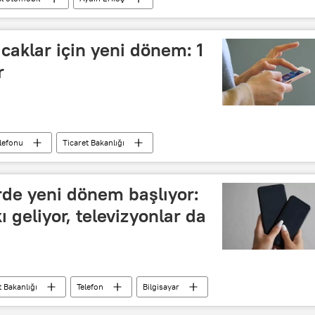
lacaklar için yeni dönem: 1
r
lefonu
Ticaret Bakanlığı
rde yeni dönem başlıyor:
 geliyor, televizyonlar da
t Bakanlığı
Telefon
Bilgisayar