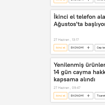
İkinci el telefon a
Ağustos'ta başlıyo
27 Haziran , 13:17
ikinci el
EKONOMİ
Cep te
Yenilenmiş ürünle
14 gün cayma hakkı
kapsama alındı
27 Haziran , 09:47
ikinci el
EKONOMİ
Ticare