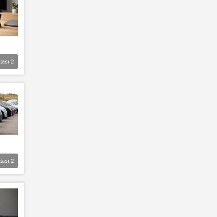
lası
2
lası
2