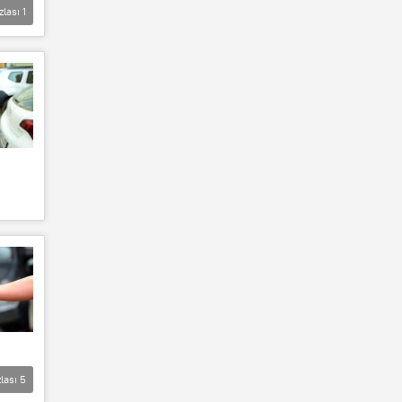
zlası
1
lası
5