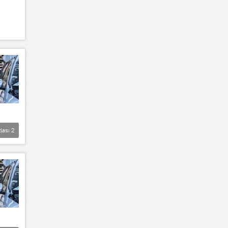
lası
2