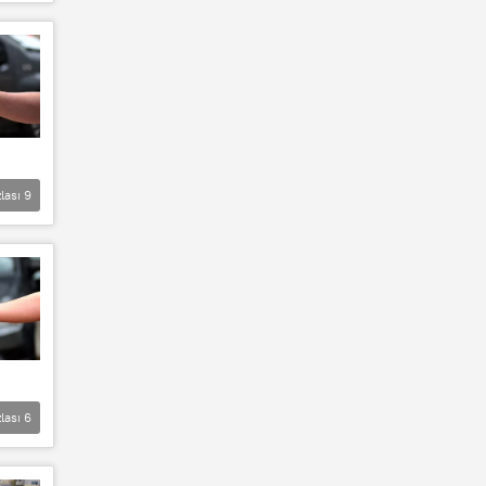
lası
9
lası
6