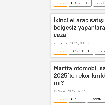
ikinci el
TÜRKİYE
Ticaret 
İkinci el araba satıcısı
İkinci el araç satı
belgesiz yapanlara
ceza
25 Haziran 2025, 09:48
ikinci el
EKONOMİ
ikinci
Martta otomobil sa
2025’te rekor kırıl
mı?
15 Nisan 2025, 07:37
ikinci el
ABD
EKONOMİ