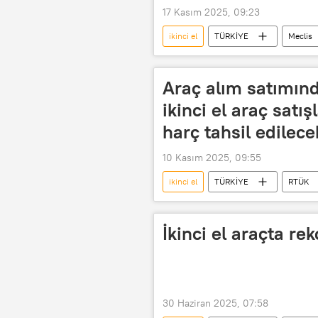
17 Kasım 2025, 09:23
ikinci el
TÜRKİYE
Meclis
Araç alım satımınd
ikinci el araç satı
harç tahsil edilece
10 Kasım 2025, 09:55
ikinci el
TÜRKİYE
RTÜK
İkinci el araba satıcısı
ikinci e
İkinci el araçta re
30 Haziran 2025, 07:58