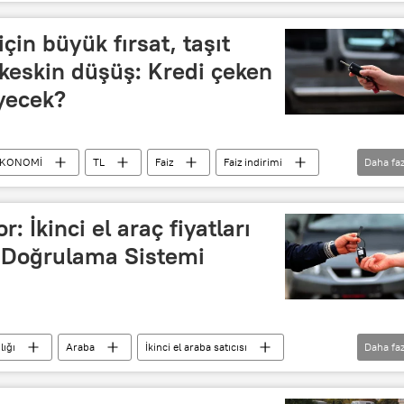
anayi
Otomotiv
İkinci el
çin büyük fırsat, taşıt
e keskin düşüş: Kredi çeken
yecek?
KONOMİ
TL
Faiz
Faiz indirimi
Daha faz
Araç
İkinci el
ikinci el otomobil
Otomobil
Otomotiv
: İkinci el araç fiyatları
n Doğrulama Sistemi
lığı
Araba
İkinci el araba satıcısı
Daha faz
Otomobil
Yerli otomobil
Otomotiv