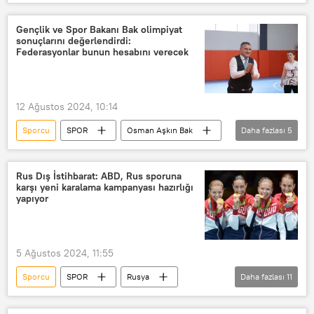
Türk Patent ve Marka Kurumu
Marka
Marka
marka
Gençlik ve Spor Bakanı Bak olimpiyat
sonuçlarını değerlendirdi:
Olimpiyat Oyunları
Federasyonlar bunun hesabını verecek
12 Ağustos 2024, 10:14
Sporcu
SPOR
Osman Aşkın Bak
Daha fazlası
5
Olimpiyatlar
Fransa
Federasyon
federasyon
Rus Dış İstihbarat: ABD, Rus sporuna
karşı yeni karalama kampanyası hazırlığı
başarı
yapıyor
5 Ağustos 2024, 11:55
Sporcu
SPOR
Rusya
Daha fazlası
11
Rusya Dış İstihbart Servisi (SVR)
SVR