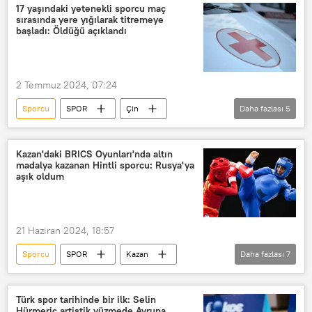
ABD
ritmik jimnastik
17 yaşındaki yetenekli sporcu maç
sırasında yere yığılarak titremeye
senkronize yüzme
artistik patinaj
başladı: Öldüğü açıklandı
karalama
karalama kampanyası
Doping
Grigoriy Rodçenkov
2 Temmuz 2024, 07:24
Provokasyon
Sporcu
SPOR
Çin
Daha fazlası
5
Endonezya
Ölüm
Tenis kortu
badminton
Asya
Kazan'daki BRICS Oyunları'nda altın
madalya kazanan Hintli sporcu: Rusya'ya
aşık oldum
21 Haziran 2024, 18:57
Sporcu
SPOR
Kazan
Daha fazlası
7
BRICS
wushu
Hindistan
altın madalya
Rusya
Türk spor tarihinde bir ilk: Selin
Hürmeriç artistik yüzmede Avrupa