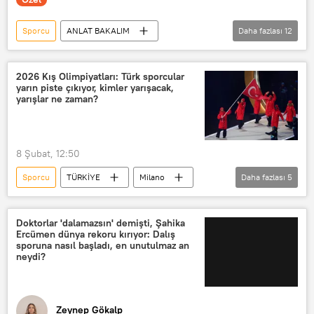
Sporcu
ANLAT BAKALIM
Daha fazlası
12
Aysu Türkoğlu
Yüzücü
yüzücü
ultra maraton yüzücüsü
2026 Kış Olimpiyatları: Türk sporcular
yarın piste çıkıyor, kimler yarışacak,
Maraton
tsugaru kanalı
yarışlar ne zaman?
okyanus
Manş Denizi
Sputnik Türkiye
Türkiye
8 Şubat, 12:50
Hawaii
Zeynep Gökalp
Sporcu
TÜRKİYE
Milano
Daha fazlası
5
İstanbul
2026 Kış Olimpiyatları
2026 Milano-Cortina Kış Olimpiyatları
Doktorlar 'dalamazsın' demişti, Şahika
Ercümen dünya rekoru kırıyor: Dalış
Fatih Arda İpçioğlu
sporuna nasıl başladı, en unutulmaz an
neydi?
Fatih Arda İpcioğlu
Zeynep Gökalp