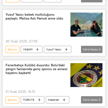
Donald Trump
Marco Rubio
Trans birey
Trans
Yusuf Yazıcı bebek mutluluğunu
paylaştı: Melisa Aslı Pamuk anne oldu
30 Ocak 2025, 07:55
Sporcu
YAŞAM
Yusuf Yazıcı
Daha fazlası
6
Paris
Bebek
Bebek
Doğum
Futbol
Fenerbahçe Kulübü duyurdu: Bolu'daki
yangın faciasında genç sporcu ve annesi
Melisa Aslı Pamuk
hayatını kaybetti
21 Ocak 2025, 16:51
Sporcu
TÜRKİYE
Haberler
Daha fazlası
5
Bolu
Fenerbahçe