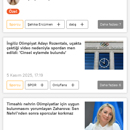
Özel
Sporcu
Şahika Ercümen
dalış
Daha fazlası
7
Rekor
Cumhuriyet
29 Ekim Cumhuriyet Bayramı
Gazze
İngiliz Olimpiyat Adayı Rozentals, uçakta
çektiği video nedeniyle spordan men
Anlat Bakalım
ANLAT BAKALIM
edildi: 'Cinsel eylemde bulundu'
Dünya rekoru
5 Kasım 2025, 17:19
Sporcu
SPOR
OnlyFans
Daha fazlası
6
meslekten men edilme
spor
Kano
kano
Olimpiyatlar
Timsahlı nehrin Olimpiyatlar için uygun
bulunmasını yorumlayan Zaharova: Sen
Olimpiyat Oyunları
Nehri’nden sonra sporcular korkmaz