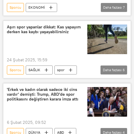
Sporcu
EKONOMİ
Daha fazlası
7
Mehmet Şimşek
Hazine ve Maliye Bakanlığı
Vergi
Aşırı spor yapanlar dikkat: Kas yapayım
derken kas kaybı yaşayabilirsiniz
Vergi borcu
Vergi kaçırma
vergi beyannemesi
Vergi cezası
Vergi Denetim Kurulu
24 Şubat 2025, 15:59
Sporcu
SAĞLIK
spor
Daha fazlası
6
Sağlıklı yaşam
koşu
Sağlıklı beslenme
Beslenme
'Erkek ve kadın olarak sadece iki cins
vardır' demişti: Trump, ABD'de spor
Kas
kas sistemi
politikasını değiştiren karara imza attı
6 Şubat 2025, 09:52
Sporcu
DÜNYA
ABD
Daha fazlası
4