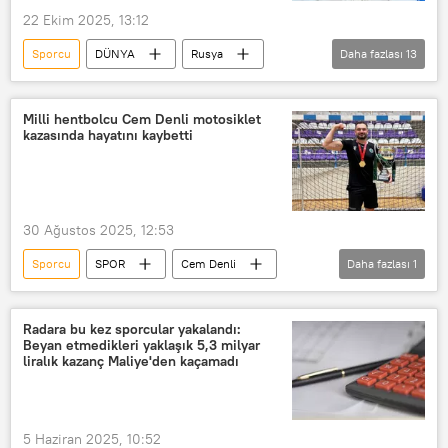
22 Ekim 2025, 13:12
Sporcu
DÜNYA
Rusya
Daha fazlası
13
Rusya Dışişleri Bakanlığı
Mariya Zaharova
Sen Nehri
Milli hentbolcu Cem Denli motosiklet
kazasında hayatını kaybetti
Queensland
Telegram
Avustralya
Olimpiyat Oyunları
olimpiyat sporcuları
Paris
30 Ağustos 2025, 12:53
Fransa
Timsah
timsah
Sporcu
SPOR
Cem Denli
Daha fazlası
1
Brisbane
hentbol
Radara bu kez sporcular yakalandı:
Beyan etmedikleri yaklaşık 5,3 milyar
liralık kazanç Maliye'den kaçamadı
5 Haziran 2025, 10:52