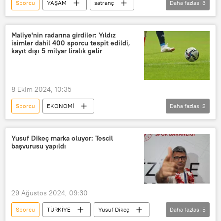
Sporcu
YAŞAM
satranç
Daha fazlası
3
ediz gürel
Büyük Usta
Türkiye Satranç Federasyonu
Maliye'nin radarına girdiler: Yıldız
isimler dahil 400 sporcu tespit edildi,
kayıt dışı 5 milyar liralık gelir
8 Ekim 2024, 10:35
Sporcu
EKONOMİ
Daha fazlası
2
Hazine ve Maliye Bakanlığı
Gelir
Yusuf Dikeç marka oluyor: Tescil
başvurusu yapıldı
29 Ağustos 2024, 09:30
Sporcu
TÜRKİYE
Yusuf Dikeç
Daha fazlası
5