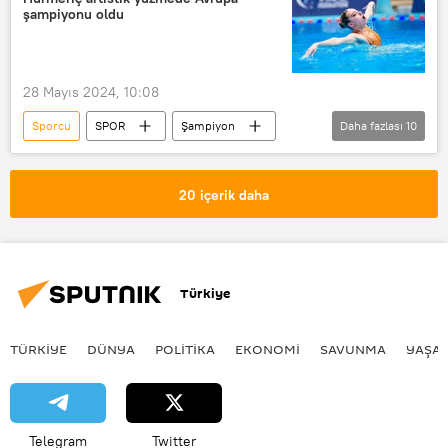
Tataristan Cumhuriyeti
Çin
şampiyonu oldu
28 Mayıs 2024, 10:08
Sporcu
SPOR
Şampiyon
Daha fazlası
10
Şampiyona
Avrupa
antrenör
antrenman
20 içerik daha
kadın sporcu
milli sporcu
yüzme
Selin Hürmeriç
su balesi
Türkiye
Avrupa Gençler Artistik Yüzme Şampiyonası
TÜRKIYE
DÜNYA
POLİTİKA
EKONOMİ
SAVUNMA
YAŞA
Telegram
Twitter