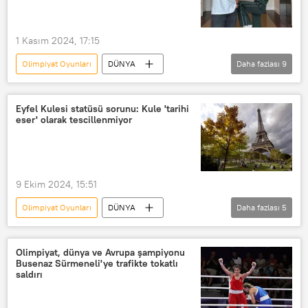
Paris
cinsiyet
Cinsiyet değiştirme
1 Kasım 2024, 17:15
Cinsiyet değişikliği
Olimpiyat Oyunları
DÜNYA
Daha fazlası
9
Cinsiyet ayrımcılığı
Yusuf Dikeç
Atlet
atletizm
Armand Duplantis
sırıkla atlama
Eyfel Kulesi statüsü sorunu: Kule 'tarihi
eser' olarak tescillenmiyor
Dünya rekoru
Paris
Fransa
Sosyal medya
9 Ekim 2024, 15:51
Olimpiyat Oyunları
DÜNYA
Daha fazlası
5
Avrupa
Fransa
Eyfel Kulesi
Tarihi eser
tescil başvurusu
Olimpiyat, dünya ve Avrupa şampiyonu
Busenaz Sürmeneli'ye trafikte tokatlı
Kültür Bakanlığı
saldırı