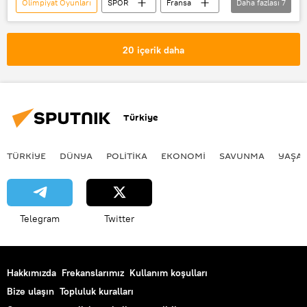
Olimpiyat Oyunları
SPOR
Fransa
Daha fazlası
7
Yusuf Dikeç
Paris
Sosyal medya
X
Twitter
20 içerik daha
Instagram
Avrupa
Türkiye
TÜRKIYE
DÜNYA
POLİTİKA
EKONOMİ
SAVUNMA
YAŞA
Telegram
Twitter
Hakkımızda
Frekanslarımız
Kullanım koşulları
Bize ulaşın
Topluluk kuralları