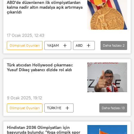
Atış poligonu
atış talimi
ABD'de düzenlenen ilk olimpiyatlardan
kalma nadir altın madalya açık artırmaya
olimpiyat sporcuları
Olimpiyat Köyü
çıkarıldı
Almanya
Almanya Kupası
spor
Spor salonu
17 Ocak 2025, 12:43
Olimpiyat Oyunları
YAŞAM
ABD
Daha fazlası
2
Madalya
Açık artırma
Türk atıcıdan Hollywood çıkarması:
Yusuf Dikeç yabancı dizide rol aldı
9 Ocak 2025, 19:12
Olimpiyat Oyunları
TÜRKİYE
Daha fazlası
13
Yabancı
yabancı oyuncu
Yabancı dil
Hollywood
Dizi
Hindistan 2036 Olimpiyatları için
başvuruda bulundu: 'Yoga olimpik spor