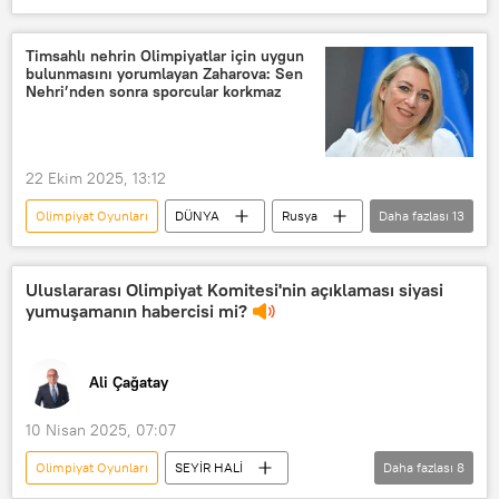
OnlyFans
meslekten men edilme
spor
Sporcu
Kano
Timsahlı nehrin Olimpiyatlar için uygun
bulunmasını yorumlayan Zaharova: Sen
kano
Olimpiyatlar
Nehri’nden sonra sporcular korkmaz
22 Ekim 2025, 13:12
Olimpiyat Oyunları
DÜNYA
Rusya
Daha fazlası
13
Rusya Dışişleri Bakanlığı
Mariya Zaharova
Sen Nehri
Uluslararası Olimpiyat Komitesi'nin açıklaması siyasi
yumuşamanın habercisi mi?
Queensland
Telegram
Avustralya
olimpiyat sporcuları
Ali Çağatay
Paris
Fransa
Sporcu
Timsah
timsah
Brisbane
10 Nisan 2025, 07:07
Olimpiyat Oyunları
SEYİR HALİ
Daha fazlası
8