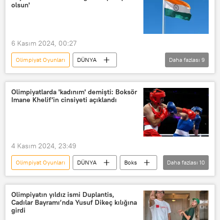
TV dizisi
Oscar
olsun'
Oscar Ödülü
Oscar Ödülleri
atış
Atış poligonu
6 Kasım 2024, 00:27
atış talimi
olimpiyat sporcuları
Olimpiyat Oyunları
DÜNYA
Daha fazlası
9
Hindistan
Olimpiyatlar
Yoga
spor
atletizm
Yeni Delhi
Olimpiyatlarda 'kadınım' demişti: Boksör
Imane Khelif'in cinsiyeti açıklandı
Başvuru
Mektup
açık mektup
4 Kasım 2024, 23:49
Olimpiyat Oyunları
DÜNYA
Boks
Daha fazlası
10
Kick boks
Dünya Boks Birliği
Uluslararası Boks Birliği
Olimpiyatın yıldız ismi Duplantis,
Cadılar Bayramı’nda Yusuf Dikeç kılığına
Dünya Boks Konseyi
Fransa
girdi