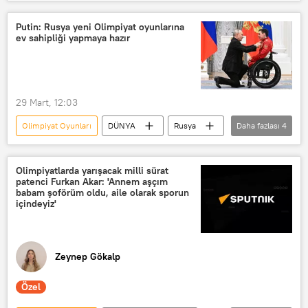
Donald Trump
ABD
Batı
Rusya
Putin: Rusya yeni Olimpiyat oyunlarına
ev sahipliği yapmaya hazır
Uluslararası Olimpiyat Komitesi (IOC)
Avrupa Birliği
Ekim Devrimi
Sovyet
Dünya Kupası
29 Mart, 12:03
Olimpiyat Oyunları
DÜNYA
Rusya
Daha fazlası
4
Soçi Kış Olimpiyatları
Uluslararası Olimpiyat Komitesi (IOC)
Olimpiyatlarda yarışacak milli sürat
patenci Furkan Akar: 'Annem aşçım
Vladimir Putin
babam şoförüm oldu, aile olarak sporun
içindeyiz'
Rusya Olimpiyat Komitesi
Zeynep Gökalp
Özel