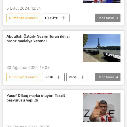
5 Eylül 2024, 12:54
Olimpiyat Oyunları
TÜRKİYE
Daha fazlası
4
Busenaz Sürmeneli
tokat
Şiddet
Kadına şiddet
Abdullah Öztürk-Nesim Turan ikilisi
bronz madalya kazandı
30 Ağustos 2024, 19:09
Olimpiyat Oyunları
SPOR
Paris
Daha fazlası
4
Fransa
bronz madalya
bronz
Masa tenisi
Yusuf Dikeç marka oluyor: Tescil
başvurusu yapıldı
29 Ağustos 2024, 09:30