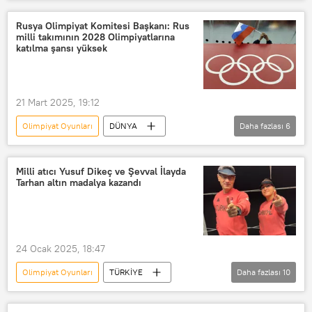
Haberler
Belarus
Rusya
Uluslararası Olimpiyat Komitesi (IOC)
Rusya Olimpiyat Komitesi Başkanı: Rus
milli takımının 2028 Olimpiyatlarına
Radyo Sputnik
Seyir Hali
katılma şansı yüksek
Radyo
RADYO
21 Mart 2025, 19:12
Olimpiyat Oyunları
DÜNYA
Daha fazlası
6
Mihail Degtyarev
Rusya Olimpiyat Komitesi
Milli atıcı Yusuf Dikeç ve Şevval İlayda
Tarhan altın madalya kazandı
Los Angeles
ABD
Rusya
Uluslararası Olimpiyat Komitesi (IOC)
24 Ocak 2025, 18:47
Olimpiyat Oyunları
TÜRKİYE
Daha fazlası
10
Yusuf Dikeç
atış