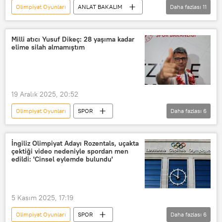
Olimpiyat Oyunları
ANLAT BAKALIM
Daha fazlası
11
Anlat Bakalım
Milano
Türkiye
Erzurum
Milli atıcı Yusuf Dikeç: 28 yaşıma kadar
elime silah almamıştım
kısa kulvar sürat pateni
sürat pateni
Furkan Akar
Türkiye Milli Olimpiyat Komitesi (TMOK)
19 Aralık 2025, 20:52
olimpiyat sporcuları
Olimpiyat Köyü
Olimpiyat Oyunları
SPOR
Daha fazlası
6
2026 Kış Olimpiyatları
Yusuf Dikeç
olimpiyat sporcuları
Olimpiyat Köyü
İngiliz Olimpiyat Adayı Rozentals, uçakta
çektiği video nedeniyle spordan men
2024 Paris Olimpiyat Oyunları
edildi: 'Cinsel eylemde bulundu'
Paris 2024 Yaz Olimpiyat Oyunları
Silah
5 Kasım 2025, 17:19
Olimpiyat Oyunları
SPOR
Daha fazlası
6