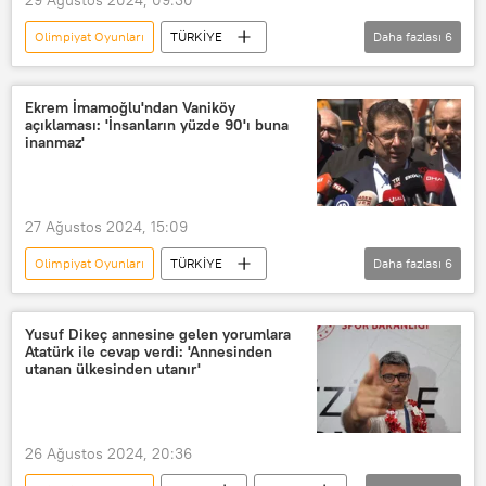
Olimpiyat Oyunları
TÜRKİYE
Daha fazlası
6
Yusuf Dikeç
Türk Patent ve Marka Kurumu
Marka
Ekrem İmamoğlu'ndan Vaniköy
açıklaması: 'İnsanların yüzde 90'ı buna
Marka
marka
Sporcu
inanmaz'
27 Ağustos 2024, 15:09
Olimpiyat Oyunları
TÜRKİYE
Daha fazlası
6
İstanbul
İstanbul Büyükşehir Belediyesi (İBB)
Yusuf Dikeç annesine gelen yorumlara
Atatürk ile cevap verdi: 'Annesinden
Ekrem İmamoğlu
CHP
utanan ülkesinden utanır'
Cumhuriyet Halk Partisi (CHP)
Paris
26 Ağustos 2024, 20:36