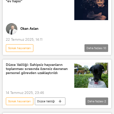
“ev hapsi”
Hayvan hakları
hayvan yasası
Okan Aslan
22 Temmuz 2025, 14:11
Sokak hayvanları
Daha fazlası
10
OKAN ASLAN İLE GÜN ORTASI
Türkiye
Haberler
Balıkesir
Düzce Valiliği: Sahipsiz hayvanların
toplanması sırasında özensiz davranan
Erdek
Kaz
ev hapsi
personel görevden uzaklaştırıldı
Radyo Sputnik
Radyo
RADYO
14 Temmuz 2025, 23:46
Sokak hayvanları
Düzce Valiliği
Daha fazlası
2
TÜRKİYE
Hayvan hakları