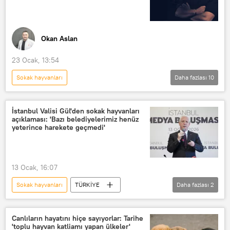
Başıboş sokak köpeği
Okan Aslan
23 Ocak, 13:54
Sokak hayvanları
Daha fazlası
10
OKAN ASLAN İLE GÜN ORTASI
Radyo Sputnik
Radyo
İstanbul Valisi Gül'den sokak hayvanları
açıklaması: 'Bazı belediyelerimiz henüz
RADYO
Türkiye
Haberler
yeterince harekete geçmedi'
Cenk Eren
müzisyen
Şarkıcı
Konser
13 Ocak, 16:07
Sokak hayvanları
TÜRKİYE
Daha fazlası
2
İstanbul
Ankara
Türkiye
Canlıların hayatını hiçe sayıyorlar: Tarihe
'toplu hayvan katliamı yapan ülkeler'