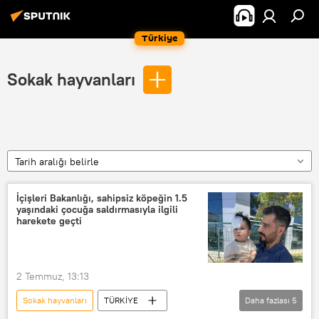
Türkiye
Sokak hayvanları
Tarih aralığı belirle
İçişleri Bakanlığı, sahipsiz köpeğin 1.5
yaşındaki çocuğa saldırmasıyla ilgili
harekete geçti
2 Temmuz, 13:13
Sokak hayvanları
TÜRKİYE
Daha fazlası
5