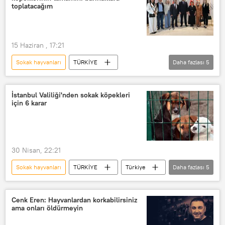
toplatacağım
15 Haziran , 17:21
Sokak hayvanları
TÜRKİYE
Daha fazlası
5
Mustafa Çiftçi
Türkiye
Sokak köpeği
Başıboş sokak köpeği
İstanbul Valiliği'nden sokak köpekleri
için 6 karar
Köpek
30 Nisan, 22:21
Sokak hayvanları
TÜRKİYE
Türkiye
Daha fazlası
5
İstanbul
İstanbul Büyükşehir Belediyesi (İBB)
Cenk Eren: Hayvanlardan korkabilirsiniz
ama onları öldürmeyin
İstanbul Valiliği
Sokak köpeği