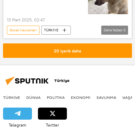
13 Mart 2025, 02:47
Sokak hayvanları
TÜRKİYE
Daha fazlası
5
Vasip Şahin
Ankara
Asayiş
Türkiye
Sokak köpeği
20 içerik daha
Türkiye
TÜRKIYE
DÜNYA
POLİTİKA
EKONOMİ
SAVUNMA
YAŞA
Telegram
Twitter