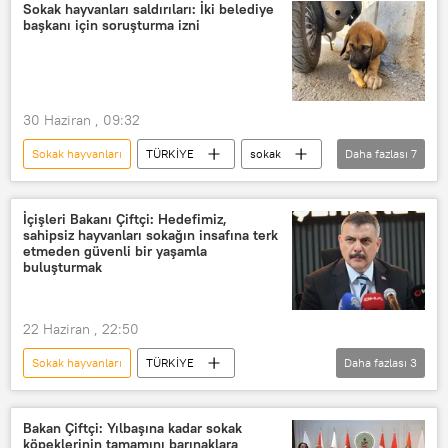
Sokak hayvanları saldırıları: İki belediye
başkanı için soruşturma izni
30 Haziran , 09:32
Sokak hayvanları
TÜRKİYE
sokak
Daha fazlası
7
Sokak köpeği
Başıboş sokak köpeği
CHP
İçişleri Bakanlığı
İçişleri Bakanı Çiftçi: Hedefimiz,
sahipsiz hayvanları sokağın insafına terk
Türkiye
AK Parti
etmeden güvenli bir yaşamla
buluşturmak
Soruşturma
22 Haziran , 22:50
Sokak hayvanları
TÜRKİYE
Daha fazlası
3
Mustafa Çiftçi
İçişleri Bakanlığı
hayvan yasası
Bakan Çiftçi: Yılbaşına kadar sokak
köpeklerinin tamamını barınaklara