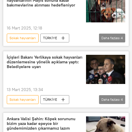
hayvanlarının Mayıs sonuna kadar
bakımevlerine alınması hedefleniyor
16 Mart 2025, 12:18
Sokak hayvanları
TÜRKİYE
Daha fazlası
4
Şanlıurfa
Köpek
Barınak
Sokak köpeği
Şanlıurfa Valiliği
İçişleri Bakanı Yerlikaya sokak hayvanları
düzenlemesine yönelik açıklama yaptı:
Belediyelere uyarı
13 Mart 2025, 13:34
Sokak hayvanları
TÜRKİYE
Daha fazlası
4
Ali Yerlikaya
İçişleri Bakanlığı
Köpek
Sokak köpeği
Ankara Valisi Şahin: Köpek sorununu
bizim yaza kadar epeyce bir
gündemimizden çıkarmamız lazım