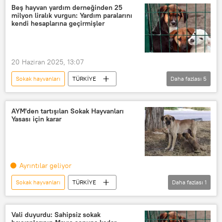
Beş hayvan yardım derneğinden 25
milyon liralık vurgun: Yardım paralarını
kendi hesaplarına geçirmişler
20 Haziran 2025, 13:07
Sokak hayvanları
TÜRKİYE
Daha fazlası
5
MASAK
Cumhuriyet Başsavcılığı
Ankara
dernek
Dolandırıcılık
AYM'den tartışılan Sokak Hayvanları
Yasası için karar
Nitelikli dolandırıcılık
Ayrıntılar geliyor
Sokak hayvanları
TÜRKİYE
Daha fazlası
1
Anayasa Mahkemesi (AYM)
Vali duyurdu: Sahipsiz sokak