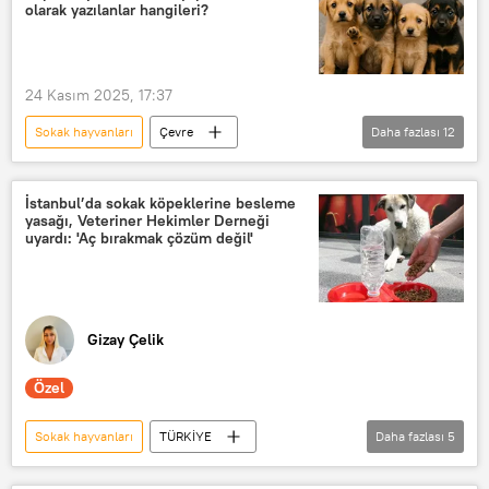
olarak yazılanlar hangileri?
24 Kasım 2025, 17:37
Sokak hayvanları
Çevre
Daha fazlası
12
Galapagos Adaları
Santiago Adası
ABD
YAŞAM
Türkiye
İstanbul’da sokak köpeklerine besleme
yasağı, Veteriner Hekimler Derneği
Köpek
Sokak köpeği
uyardı: 'Aç bırakmak çözüm değil'
Hayırsız Ada
Hayırsız Ada olayı
besleme yasağı
İngiltere
Batı
Gizay Çelik
Özel
Sokak hayvanları
TÜRKİYE
Daha fazlası
5
İstanbul Valiliği
sokak