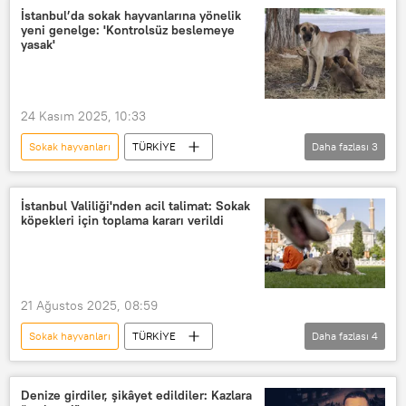
Sokak köpeği
Genelge
İstanbul’da sokak hayvanlarına yönelik
yeni genelge: 'Kontrolsüz beslemeye
Beslenme
yasak'
24 Kasım 2025, 10:33
Sokak hayvanları
TÜRKİYE
Daha fazlası
3
İstanbul Valiliği
sokak
Sokak köpeği
İstanbul Valiliği'nden acil talimat: Sokak
köpekleri için toplama kararı verildi
21 Ağustos 2025, 08:59
Sokak hayvanları
TÜRKİYE
Daha fazlası
4
İstanbul Valiliği
İstanbul Büyükşehir Belediyesi (İBB)
Denize girdiler, şikâyet edildiler: Kazlara