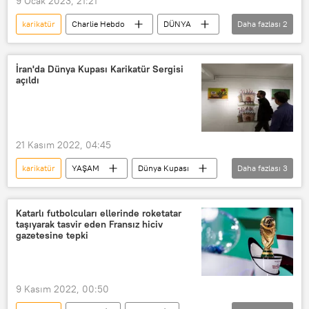
9 Ocak 2023, 21:21
karikatür
Charlie Hebdo
DÜNYA
Daha fazlası
2
İran
Fransa
İran'da Dünya Kupası Karikatür Sergisi
açıldı
21 Kasım 2022, 04:45
karikatür
YAŞAM
Dünya Kupası
Daha fazlası
3
İran
Çizim
Sergi
Katarlı futbolcuları ellerinde roketatar
taşıyarak tasvir eden Fransız hiciv
gazetesine tepki
9 Kasım 2022, 00:50