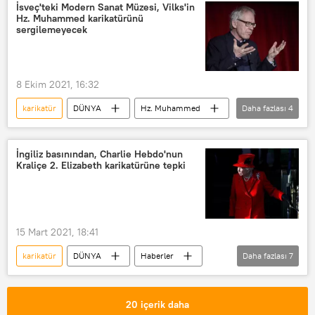
İsveç'teki Modern Sanat Müzesi, Vilks'in
Hz. Muhammed karikatürünü
sergilemeyecek
8 Ekim 2021, 16:32
karikatür
DÜNYA
Hz. Muhammed
Daha fazlası
4
İsveç
Lars Vilks
Müze
karikatürist
İngiliz basınından, Charlie Hebdo'nun
Kraliçe 2. Elizabeth karikatürüne tepki
15 Mart 2021, 18:41
karikatür
DÜNYA
Haberler
Daha fazlası
7
Avrupa
YAŞAM
Türkiye
Kraliçe 2. Elizabeth
Charlie Hebdo
20 içerik daha