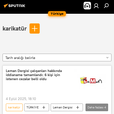
Türkiye
karikatür
Tarih aralığı belirle
Leman Dergisi çalışanları hakkında
iddianame tamamlandı: 6 kişi için
istenen cezalar belli oldu
4 Eylül 2025, 18:10
karikatür
TÜRKİYE
Leman Dergisi
Daha fazlası
4