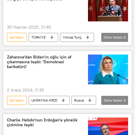
İstanbul Büyükşehir Belediyesi (İBB)
karikatürist
Karikatürcüler Derneği
30 Haziran 2025, 21:46
karikatür
TÜRKİYE
Yılmaz Tunç
Daha fazlası
8
Leman Dergisi
dergi
Muhammed
Hz. Muhammed
Zaharova'dan Biden'ın oğlu için af
çıkarmasına tepki: 'Demokrasi
Hz. Muhammed'e hakaret
karikatürist
karikatürü'
Karikatürcüler Derneği
Uluslararası Karikatürist Hakları Ağı (CRNI)
2 Aralık 2024, 11:35
karikatür
UKRAYNA KRİZİ
Rusya
Daha fazlası
9
ABD
Joe Biden
Hunter Biden
Jake Sullivan
Charlie Hebdo'nun Erdoğan'a yönelik
çizimine tepki
Mariya Zaharova
Demokrasi