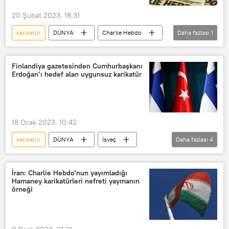
20 Şubat 2023, 18:31
karikatür
DÜNYA
Charlie Hebdo
Daha fazlası
1
Hack
Finlandiya gazetesinden Cumhurbaşkanı
Erdoğan’ı hedef alan uygunsuz karikatür
18 Ocak 2023, 10:42
karikatür
DÜNYA
İsveç
Daha fazlası
4
Finlandiya
NATO
Türkiye
Recep Tayyip Erdoğan
İran: Charlie Hebdo'nun yayımladığı
Hamaney karikatürleri nefreti yaymanın
örneği