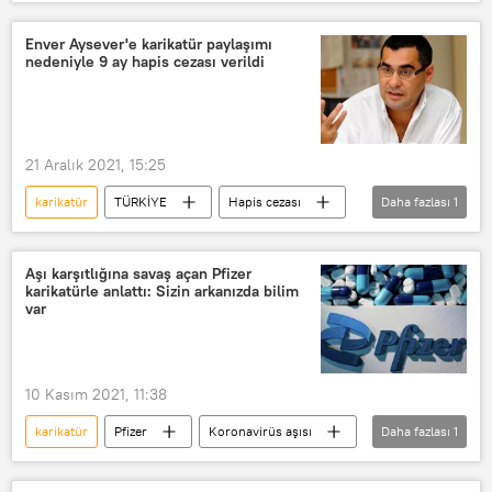
Leman Dergisi
Döviz
Euro
Dolar
Enver Aysever'e karikatür paylaşımı
nedeniyle 9 ay hapis cezası verildi
21 Aralık 2021, 15:25
karikatür
TÜRKİYE
Hapis cezası
Daha fazlası
1
Hapis
Aşı karşıtlığına savaş açan Pfizer
karikatürle anlattı: Sizin arkanızda bilim
var
10 Kasım 2021, 11:38
karikatür
Pfizer
Koronavirüs aşısı
Daha fazlası
1
Albert Bourla