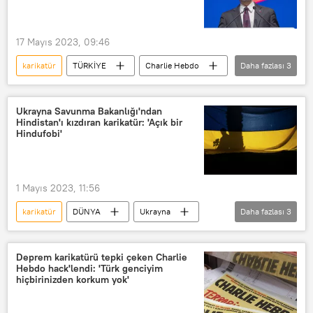
Af
özel af
Vladimir Zelenskiy
17 Mayıs 2023, 09:46
karikatür
TÜRKİYE
Charlie Hebdo
Daha fazlası
3
Charlie Hebdo
Recep Tayyip Erdoğan
Fransa
Ukrayna Savunma Bakanlığı'ndan
Hindistan'ı kızdıran karikatür: 'Açık bir
Hindufobi'
1 Mayıs 2023, 11:56
karikatür
DÜNYA
Ukrayna
Daha fazlası
3
Hindistan
açıklama
Ukrayna Savunma Bakanlığı
Deprem karikatürü tepki çeken Charlie
Hebdo hack'lendi: 'Türk genciyim
hiçbirinizden korkum yok'