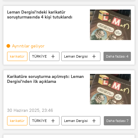
Cumhuriyet Başsavcılığı
Ceza
iddianame
Tuncay Akgün
Leman Dergisi'ndeki karikatür
soruşturmasında 4 kişi tutuklandı
Ayrıntılar geliyor
karikatür
TÜRKİYE
Leman Dergisi
Daha fazlası
4
Soruşturma
Tutuklama
Halkı kin ve düşmanlığa tahrik veya aşağılama
Karikatüre soruşturma açılmıştı: Leman
Dergisi'nden ilk açıklama
Cumhurbaşkanına hakaret
30 Haziran 2025, 23:46
karikatür
TÜRKİYE
Leman Dergisi
Daha fazlası
7
Leman
Cumhuriyet Başsavcılığı