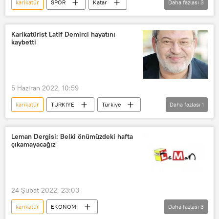
karikatür
SPOR
Katar
Daha fazlası
3
FIFA
Fransa
Hiciv
Le Canard Enchaine
Karikatürist Latif Demirci hayatını
kaybetti
5 Haziran 2022, 10:59
karikatür
TÜRKİYE
Türkiye
Daha fazlası
1
Gazete
Leman Dergisi: Belki önümüzdeki hafta
çıkamayacağız
24 Şubat 2022, 23:03
karikatür
EKONOMİ
Daha fazlası
3