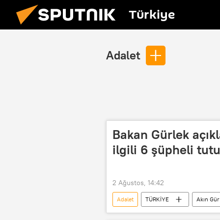
Türkiye
Adalet
Bakan Gürlek açıkl
ilgili 6 şüpheli tut
2 Ağustos, 14:42
Adalet
TÜRKİYE
Akın Gür
yangın alarmı
Yangın söndü