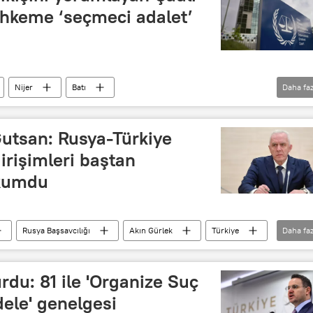
ahkeme ‘seçmeci adalet’
Nijer
Batı
Daha faz
Afrika
BM Güvenlik Konseyi
Gutsan: Rusya-Türkiye
girişimleri baştan
hkumdu
Rusya Başsavcılığı
Akın Gürlek
Türkiye
Daha faz
du: 81 ile 'Organize Suç
dele' genelgesi