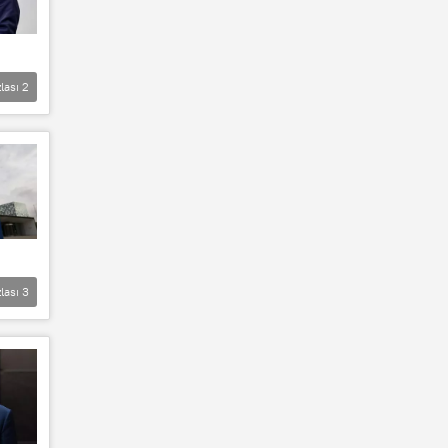
lası
2
lası
3