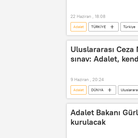
22 Haziran , 18:08
Adalet
TÜRKİYE
Türkiye
Akın Gürlek
Genelge
Uluslararası Ceza 
sınav: Adalet, kend
9 Haziran , 20:24
Adalet
DÜNYA
Uluslarar
Roma Statüsü
politika
Adalet Bakanı Gür
kurulacak