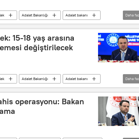
lek
Adalet Bakanlığı
Adalet bakanı
Daha faz
nöbetçi mahkeme
ek: 15-18 yaş arasına
lemesi değiştirilecek
lek
Adalet Bakanlığı
Adalet bakanı
Daha faz
k
Çocuk istismarı
Çocuk Büro Amirliği
bahis operasyonu: Bakan
klama