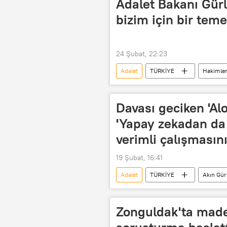
Adalet Bakanı Gürl
bizim için bir teme
24 Şubat, 22:23
Adalet
TÜRKİYE
Hakimler
Adalet bakanı
Türkiye Adalet 
Davası geciken 'Alo
'Yapay zekadan da 
verimli çalışmasın
19 Şubat, 16:41
Adalet
TÜRKİYE
Akın Gür
Adalet bakanı
Zonguldak'ta made