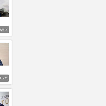
lası
3
lası
2