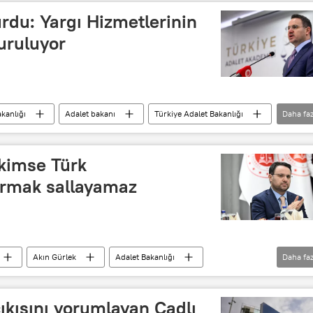
rdu: Yargı Hizmetlerinin
kuruluyor
kanlığı
Adalet bakanı
Türkiye Adalet Bakanlığı
Daha faz
Akın Gürlek
 kimse Türk
rmak sallayamaz
Akın Gürlek
Adalet Bakanlığı
Daha faz
let bakanı
Türkiye Adalet Bakanlığı
ıkışını yorumlayan Çadlı