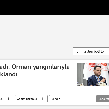
Tarih aralığı belirle
adı: Orman yangınlarıyla
uklandı
lek
Adalet Bakanlığı
Yangın
Daha faz
rme
Yangın felaketi