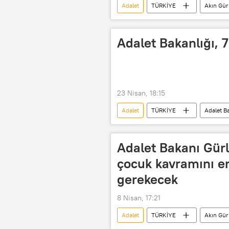
Adalet
TÜRKİYE
Akın Gür
yasa dışı
Dolandırıcılık
Adalet Bakanlığı, 
23 Nisan, 18:15
Adalet
TÜRKİYE
Adalet Ba
Adalet Bakanı Gür
çocuk kavramını e
gerekecek
8 Nisan, 17:21
Adalet
TÜRKİYE
Akın Gür