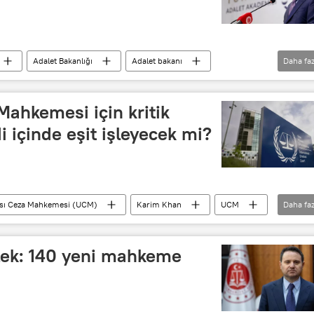
Adalet Bakanlığı
Adalet bakanı
Daha faz
Mahkemesi için kritik
i içinde eşit işleyecek mi?
ası Ceza Mahkemesi (UCM)
Karim Khan
UCM
Daha faz
Başsavcı
lek: 140 yeni mahkeme