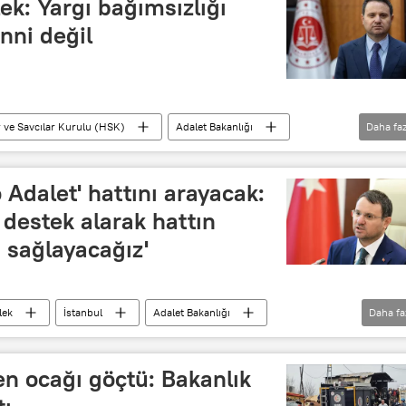
ek: Yargı bağımsızlığı
nni değil
 ve Savcılar Kurulu (HSK)
Adalet Bakanlığı
Daha faz
Bakanlığı
Akın Gürlek
 Adalet' hattını arayacak:
destek alarak hattın
ı sağlayacağız'
lek
İstanbul
Adalet Bakanlığı
Daha fa
n ocağı göçtü: Bakanlık