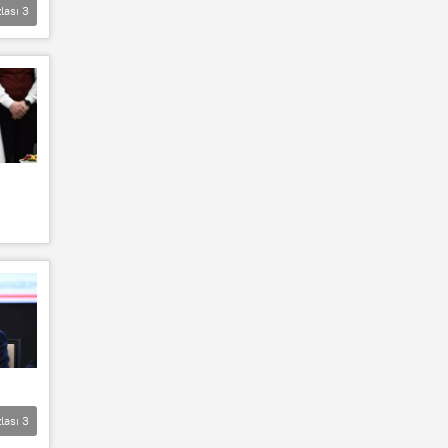
lası
3
lası
3