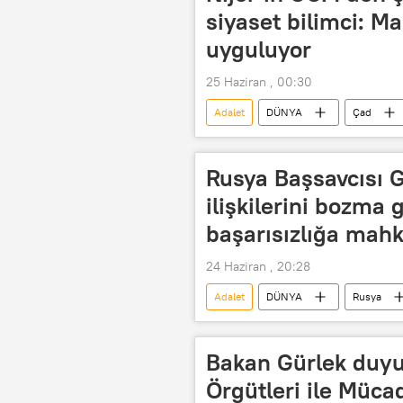
siyaset bilimci: M
uyguluyor
25 Haziran , 00:30
Adalet
DÜNYA
Çad
Uluslararası Ceza Mahkemesi (UCM)
Rusya Başsavcısı 
ilişkilerini bozma 
başarısızlığa ma
24 Haziran , 20:28
Adalet
DÜNYA
Rusya
Hukuk
İşbirliği
Bakan Gürlek duyur
Örgütleri ile Müca