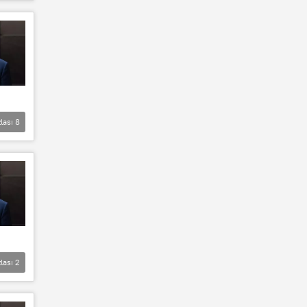
lası
8
lası
2