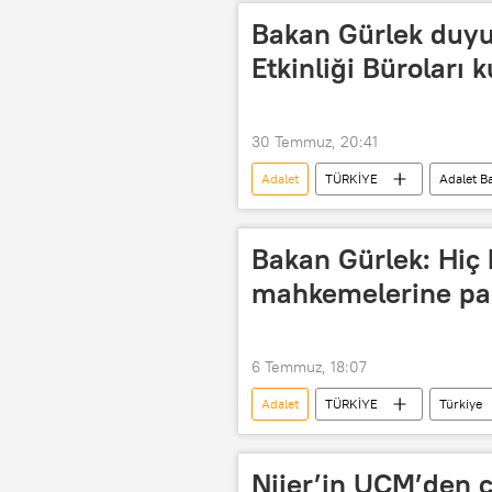
Bakan Gürlek duyu
Etkinliği Büroları 
30 Temmuz, 20:41
Adalet
TÜRKİYE
Adalet Ba
Yargı
Yargı reformu
Bakan Gürlek: Hiç
mahkemelerine pa
6 Temmuz, 18:07
Adalet
TÜRKİYE
Türkiye
Uluslararası Adalet Divanı
Ada
Nijer’in UCM’den ç