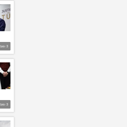
lası
3
lası
3