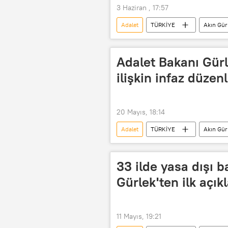
3 Haziran , 17:57
Adalet
TÜRKİYE
Akın Gür
Mahkeme
mahkeme kararı
Adalet Bakanı Gürl
ilişkin infaz düzen
20 Mayıs, 18:14
Adalet
TÜRKİYE
Akın Gür
Çocuk
Suça sürüklenen çocu
33 ilde yasa dışı 
Gürlek'ten ilk açı
11 Mayıs, 19:21