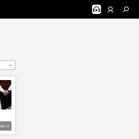
lası
3