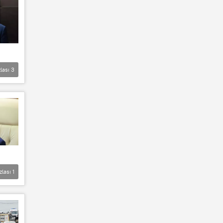
lası
3
zlası
1