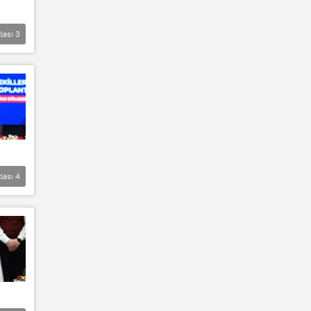
lası
3
lası
4