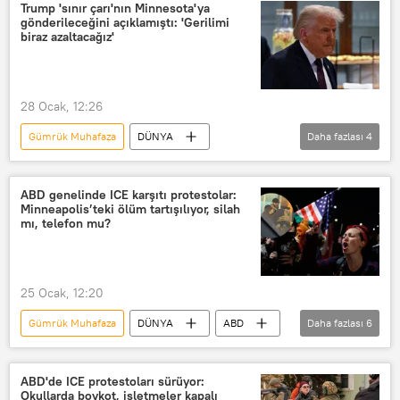
ABD Göçmenlik ve Gümrük Muhafaza Bürosu (ICE)
Trump 'sınır çarı'nın Minnesota'ya
gönderileceğini açıklamıştı: 'Gerilimi
ABD İç Güvenlik Bakanlığı (DHS)
biraz azaltacağız'
Donald Trump
28 Ocak, 12:26
Gümrük Muhafaza
DÜNYA
Daha fazlası
4
Donald Trump
Minnesota
Minneapolis
ABD genelinde ICE karşıtı protestolar:
Minneapolis’teki ölüm tartışılıyor, silah
ABD Göçmenlik ve Gümrük Muhafaza Bürosu (ICE)
mı, telefon mu?
25 Ocak, 12:20
Gümrük Muhafaza
DÜNYA
ABD
Daha fazlası
6
Minnesota
ABD Göçmenlik ve Gümrük Muhafaza Bürosu (ICE)
ABD'de ICE protestoları sürüyor:
Okullarda boykot, işletmeler kapalı