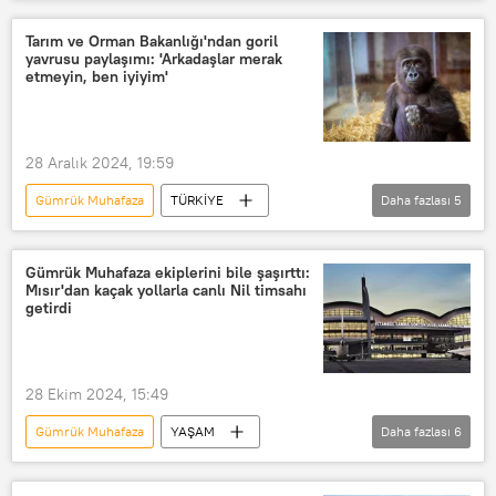
Donald Trump
ABD Göçmenlik ve Gümrük Muhafaza Bürosu (ICE)
Tarım ve Orman Bakanlığı'ndan goril
yavrusu paylaşımı: 'Arkadaşlar merak
sınırdışı
Sınır güvenliği
etmeyin, ben iyiyim'
yasadışı göçmenler
yasadışı göç
28 Aralık 2024, 19:59
Gümrük Muhafaza
TÜRKİYE
Daha fazlası
5
Türkiye
İstanbul Havalimanı
Tarım ve Orman Bakanlığı
Gümrük Muhafaza ekiplerini bile şaşırttı:
Mısır'dan kaçak yollarla canlı Nil timsahı
Doğa Koruma ve Milli Parklar (DKMP)
getirdi
Goril
Yavru
28 Ekim 2024, 15:49
Gümrük Muhafaza
YAŞAM
Daha fazlası
6
Sabiha Gökçen Havaalanı
Kaçakçılık