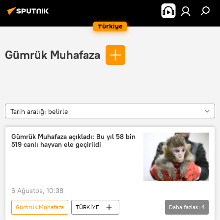
Türkiye
Gümrük Muhafaza
Tarih aralığı belirle
Gümrük Muhafaza açıkladı: Bu yıl 58 bin
519 canlı hayvan ele geçirildi
6 Ağustos, 10:38
Gümrük Muhafaza
TÜRKİYE
Daha fazlası
4