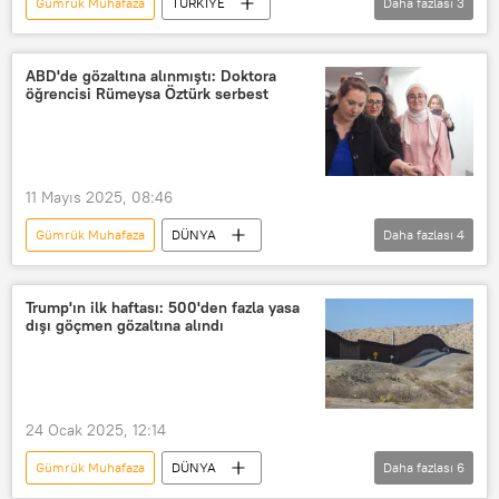
Gümrük Muhafaza
TÜRKİYE
Daha fazlası
3
Ticaret Bakanlığı
Esendere Sınır Kapısı
ABD'de gözaltına alınmıştı: Doktora
öğrencisi Rümeysa Öztürk serbest
Yüksekova Devlet Hastanesi
11 Mayıs 2025, 08:46
Gümrük Muhafaza
DÜNYA
Daha fazlası
4
Rümeysa Öztürk
ABD Göçmenlik ve Gümrük Muhafaza Bürosu (ICE)
Trump'ın ilk haftası: 500'den fazla yasa
dışı göçmen gözaltına alındı
Tufts Üniversitesi
ABD
24 Ocak 2025, 12:14
Gümrük Muhafaza
DÜNYA
Daha fazlası
6