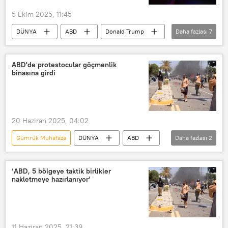
Uyuşturucu operasyonu
5 Ekim 2025, 11:45
Uyuşturucu kaçakçılığı
DÜNYA
ABD
Donald Trump
Daha fazlası
7
Uyuşturucu Ticareti
Kristi Noem
Chicago
Uyuşturucu çetesi
Portland
ABD
ABD'de protestocular göçmenlik
binasına girdi
ABD İç Güvenlik Bakanlığı (DHS)
Açıklama
ABD Ulusal Muhafızlar
20 Haziran 2025, 04:02
Gümrük Muhafaza
DÜNYA
ABD
Daha fazlası
2
Portland
ABD
‘ABD, 5 bölgeye taktik birlikler
nakletmeye hazırlanıyor’
11 Haziran 2025, 21:39