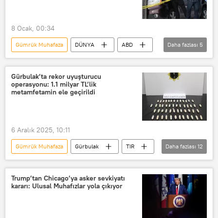
8 Ocak, 00:34
Gümrük Muhafaza
DÜNYA
ABD
Daha fazlası
5
Jacob Frey
Donald Trump
Minneapolis
ABD
Gürbulak’ta rekor uyuşturucu
operasyonu: 1.1 milyar TL’lik
ABD Göçmenlik ve Gümrük Muhafaza Bürosu (ICE)
metamfetamin ele geçirildi
6 Aralık 2025, 10:11
Gümrük Muhafaza
Gürbulak
TIR
Daha fazlası
12
Türkiye
Haberler
TÜRKİYE
Doğubayazıt
Cumhuriyet Başsavcılığı
Trump’tan Chicago’ya asker sevkiyatı
kararı: Ulusal Muhafızlar yola çıkıyor
Uyuşturucu
Uyuşturucuyla mücadele
Uyuşturucu satıcısı