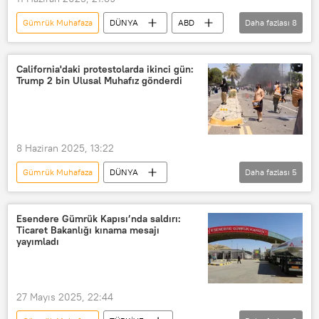
Gümrük Muhafaza
DÜNYA
ABD
Daha fazlası
8
Kaliforniya
Demokrat Parti (DP)
New York
NBC
Pam Bondi
California'daki protestolarda ikinci gün:
Trump 2 bin Ulusal Muhafız gönderdi
Teksas
Los Angeles
Protesto
8 Haziran 2025, 13:22
Gümrük Muhafaza
DÜNYA
Daha fazlası
5
Gavin Newsom
Pete Hegseth
Los Angeles
Esendere Gümrük Kapısı’nda saldırı:
Ticaret Bakanlığı kınama mesajı
ABD Göçmenlik ve Gümrük Muhafaza Bürosu (ICE)
yayımladı
California
27 Mayıs 2025, 22:44