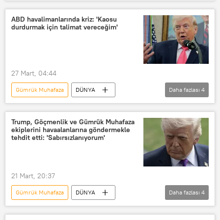
İstanbul Havalimanı
KARA
Gümrük
Hayvan
ABD havalimanlarında kriz: 'Kaosu
durdurmak için talimat vereceğim'
27 Mart, 04:44
Gümrük Muhafaza
DÜNYA
Daha fazlası
4
Donald Trump
ABD
ABD Ulaşım Güvenliği İdaresi (TSA)
Trump, Göçmenlik ve Gümrük Muhafaza
ekiplerini havaalanlarına göndermekle
ABD Göçmenlik ve Gümrük Muhafaza Bürosu (ICE)
tehdit etti: 'Sabırsızlanıyorum'
21 Mart, 20:37
Gümrük Muhafaza
DÜNYA
Daha fazlası
4
Minnesota