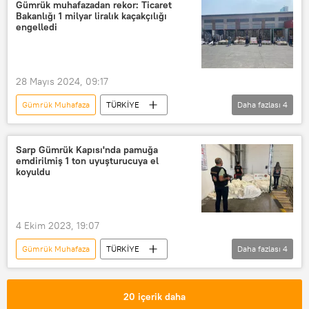
Kaçakçılıkla Mücadele Kanunu ve Gümrük Kanunu
Gümrük muhafazadan rekor: Ticaret
Bakanlığı 1 milyar liralık kaçakçılığı
İstanbul Gümrük Muhafaza
Timsah
engelledi
Nil timsahı
28 Mayıs 2024, 09:17
Gümrük Muhafaza
TÜRKİYE
Daha fazlası
4
Ticaret Bakanlığı
Son dakika
Türkiye
Ticaret
Sarp Gümrük Kapısı'nda pamuğa
emdirilmiş 1 ton uyuşturucuya el
koyuldu
4 Ekim 2023, 19:07
Gümrük Muhafaza
TÜRKİYE
Daha fazlası
4
Ömer Bolat
Pamuk
Sarp Gümrük Kapısı
metamfetamin
20 içerik daha