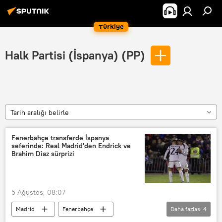
Türkiye
Halk Partisi (İspanya) (PP)
Tarih aralığı belirle
Fenerbahçe transferde İspanya
seferinde: Real Madrid'den Endrick ve
Brahim Diaz sürprizi
5 Ağustos, 08:07
Madrid
Fenerbahçe
Daha fazlası
4