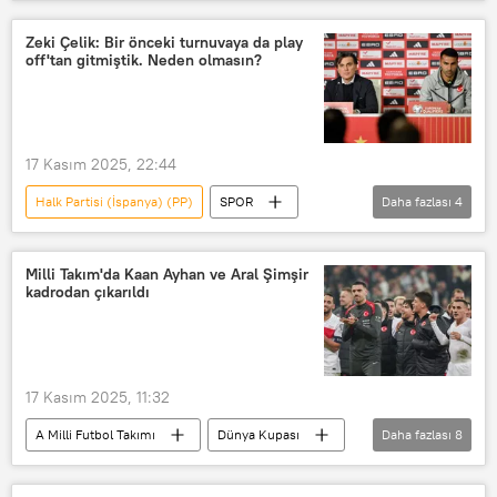
Maske
İspanya
Yolsuzluk
Yolsuzluk soruşturması
Zeki Çelik: Bir önceki turnuvaya da play
off'tan gitmiştik. Neden olmasın?
17 Kasım 2025, 22:44
Halk Partisi (İspanya) (PP)
SPOR
Daha fazlası
4
Zeki Çelik
Vincenzo Montella
FIFA
Dünya Kupası
Milli Takım'da Kaan Ayhan ve Aral Şimşir
kadrodan çıkarıldı
17 Kasım 2025, 11:32
A Milli Futbol Takımı
Dünya Kupası
Daha fazlası
8
Vincenzo Montella
SPOR