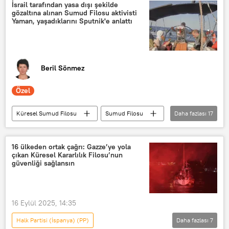
FIFA
Ay
Kaan Ayhan
İsrail tarafından yasa dışı şekilde
gözaltına alınan Sumud Filosu aktivisti
Abdülkerim Bardakcı
Sakatlık
Yaman, yaşadıklarını Sputnik'e anlattı
sakatlık
Beril Sönmez
Özel
Küresel Sumud Filosu
Sumud Filosu
Daha fazlası
17
GÖRÜŞ
İsrail
Gazze
Norveç
Türkiye
16 ülkeden ortak çağrı: Gazze’ye yola
çıkan Küresel Kararlılık Filosu’nun
Gazze protestosu
Gazze ablukası
güvenliği sağlansın
Gazze Şeridi
Gazze Limanı
filo
filo
Aktivist
16 Eylül 2025, 14:35
İnsan hakları aktivistleri
Halk Partisi (İspanya) (PP)
Daha fazlası
7
kadın aktivistler
Filistin