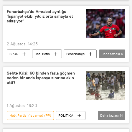
Alexander Sörloth
Atletico Madrid
Real Madrid
SPOR
Fenerbahçe'de Amrabat ayrılığı:
'İspanyol ekibi yıldız orta sahayla el
sıkışıyor'
2 Ağustos, 14:25
SPOR
Real Betis
Fenerbahçe
Daha fazlası
4
Al Ittihad
Suudi Arabistan
Sofyan Amrabat
Haberler
Sebte Krizi: 60 binden fazla göçmen
neden bir anda İspanya sınırına akın
etti?
1 Ağustos, 16:20
Halk Partisi (İspanya) (PP)
POLİTİKA
Daha fazlası
14
Manfred Weber
Elon Musk