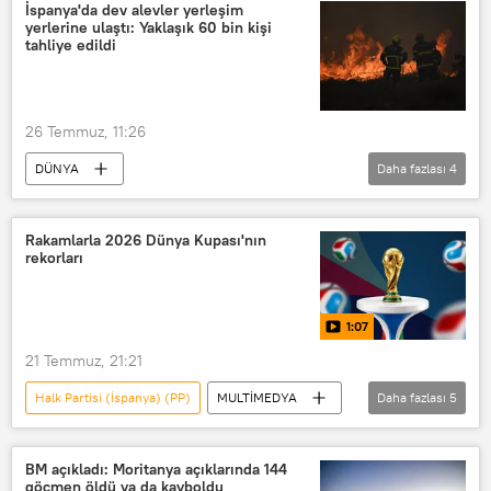
Kirill Dmitriev
Ceuta
İspanya'da dev alevler yerleşim
yerlerine ulaştı: Yaklaşık 60 bin kişi
Madrid
Avrupa Birliği
tahliye edildi
Guardia Civil
Roma
Schengen
Fas
26 Temmuz, 11:26
Pedro Sanchez
Sebte
AB
DÜNYA
Daha fazlası
4
Cezayir
İspanya Başbakanı Pedro Sanchez
İspanya
Orman yangını
Rakamlarla 2026 Dünya Kupası'nın
rekorları
Tahliye
1:07
21 Temmuz, 21:21
Halk Partisi (İspanya) (PP)
MULTİMEDYA
Daha fazlası
5
VİDEO
İNFOGRAFİK
FIFA
İspanya Milli Takımı
Dünya Kupası
BM açıkladı: Moritanya açıklarında 144
göçmen öldü ya da kayboldu