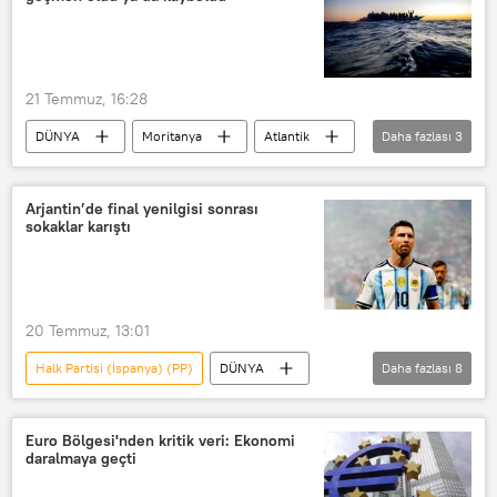
21 Temmuz, 16:28
DÜNYA
Moritanya
Atlantik
Daha fazlası
3
BM Mülteciler Yüksek Komiserliği (UNHCR)
Birleşmiş Milletler (BM) Genel Merkezi
Arjantin’de final yenilgisi sonrası
sokaklar karıştı
Mülteci
20 Temmuz, 13:01
Halk Partisi (İspanya) (PP)
DÜNYA
Daha fazlası
8
Arjantin
Buenos Aires
Lionel Messi
Lionel Scaloni
Euro Bölgesi'nden kritik veri: Ekonomi
daralmaya geçti
Javier Milei
Dünya Kupası