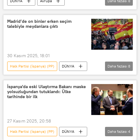
DÜNYA
Avrupa
Daha fazlası
8
Emmanuel Macron
Carsten Schneider
Fransa
Almanya
Paris
Madrid’de on binler erken seçim
talebiyle meydanlara çıktı
AB
Avrupa Birliği
nükleer enerji
30 Kasım 2025, 18:01
Halk Partisi (İspanya) (PP)
DÜNYA
Daha fazlası
8
Madrid
Protesto
Haberler
Pedro Sanchez
Halk Partisi (PP)
İspanya'da eski Ulaştırma Bakanı maske
yolsuzluğundan tutuklandı: Ülke
Navarra
Vox
tarihinde bir ilk
Alberto Nunez Feijoo
27 Kasım 2025, 20:58
Halk Partisi (İspanya) (PP)
DÜNYA
Daha fazlası
4