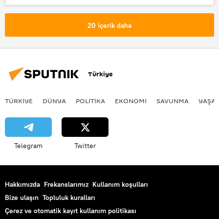
İSRAİL-FİLİSTİN ÇATIŞMASI
Türkiye
İsrail-Filistin
İsrail-Filistin sorunu
Haberler
Gazze
Filistin
20 içerik daha
İşçi Partisi (Brezilya)
İşçi Partisi (İrlanda)
Türkiye
TÜRKIYE
DÜNYA
POLİTİKA
EKONOMİ
SAVUNMA
YAŞA
Telegram
Twitter
Hakkımızda
Frekanslarımız
Kullanım koşulları
Bize ulaşın
Topluluk kuralları
Çerez ve otomatik kayıt kullanım politikası