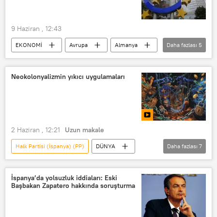
TOMA
yılsonu2026
9 Haziran , 12:43
EKONOMİ
Avrupa
Almanya
Daha fazlası
5
Fransa
İran
Euro Bölgesi
Avrupa Merkez Bankası (ECB)
Neokolonyalizmin yıkıcı uygulamaları
Avrupa Birliği İstatistik Ofisi (Eurostat)
2 Haziran , 12:21
Uzun makale
Halk Partisi (İspanya) (PP)
DÜNYA
Daha fazlası
7
Sömürgecilik
Rusya
SSCB
Fransa
İspanya’da yolsuzluk iddiaları: Eski
Başbakan Zapatero hakkında soruşturma
St. Petersburg Ekonomi Forumu (SPIEF)
Muhafazakar Parti (İngiltere)
VİDEO