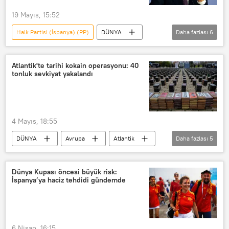
19 Mayıs, 15:52
Halk Partisi (İspanya) (PP)
DÜNYA
Daha fazlası
6
Jose Luis Rodriguez Zapatero
Francisco Franco
Venezuela
Atlantik'te tarihi kokain operasyonu: 40
tonluk sevkiyat yakalandı
Yolsuzluk
İspanya
İspanya Başbakanı Pedro Sanchez
4 Mayıs, 18:55
DÜNYA
Avrupa
Atlantik
Daha fazlası
5
Kanarya Adaları
Sierra Leone
Guardia Civil
Uyuşturucu
Dünya Kupası öncesi büyük risk:
İspanya’ya haciz tehdidi gündemde
İspanya
6 Nisan, 16:15