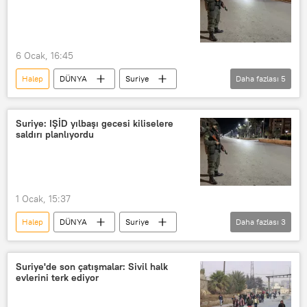
6 Ocak, 16:45
Halep
DÜNYA
Suriye
Daha fazlası
5
SDG
Suriye Demokratik Güçleri
Savunma Bakanlığı
Eşrefiye
Suriye: IŞİD yılbaşı gecesi kiliselere
saldırı planlıyordu
Şeyh Maksud
Ortadoğu
1 Ocak, 15:37
Halep
DÜNYA
Suriye
Daha fazlası
3
IŞİD
İçişleri Bakanlığı
ABD
Haberler
Suriye'de son çatışmalar: Sivil halk
evlerini terk ediyor