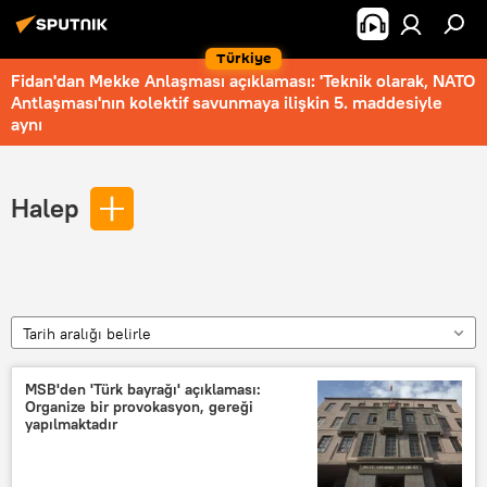
Türkiye
Fidan'dan Mekke Anlaşması açıklaması: 'Teknik olarak, NATO
Antlaşması'nın kolektif savunmaya ilişkin 5. maddesiyle
aynı
Halep
Tarih aralığı belirle
MSB'den 'Türk bayrağı' açıklaması:
Organize bir provokasyon, gereği
yapılmaktadır