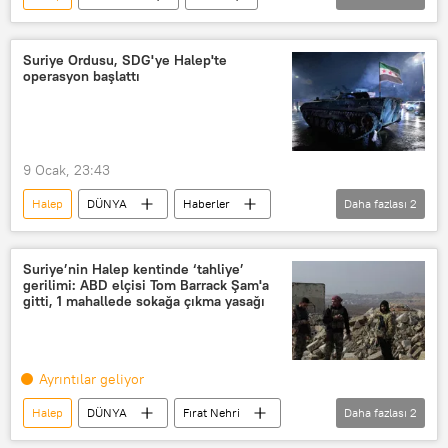
Esad Hasan Şeybani
Marco Rubio
Suriye
ABD
Suriye Ordusu, SDG'ye Halep'te
operasyon başlattı
Suriye Demokratik Güçleri
YPG
SDG
Tom Barrack
9 Ocak, 23:43
Halep
DÜNYA
Haberler
Daha fazlası
2
Suriye Ordusu
SDG
Suriye’nin Halep kentinde ‘tahliye’
gerilimi: ABD elçisi Tom Barrack Şam'a
gitti, 1 mahallede sokağa çıkma yasağı
Ayrıntılar geliyor
Halep
DÜNYA
Fırat Nehri
Daha fazlası
2
SDG
Anadolu Ajansı (AA)