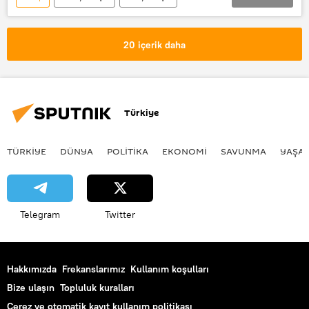
Reuters
TÜRKİYE
Mülteci
Mülteci krizi
mülteci sorunu
20 içerik daha
Türkiye
TÜRKIYE
DÜNYA
POLİTİKA
EKONOMİ
SAVUNMA
YAŞA
Telegram
Twitter
Hakkımızda
Frekanslarımız
Kullanım koşulları
Bize ulaşın
Topluluk kuralları
Çerez ve otomatik kayıt kullanım politikası