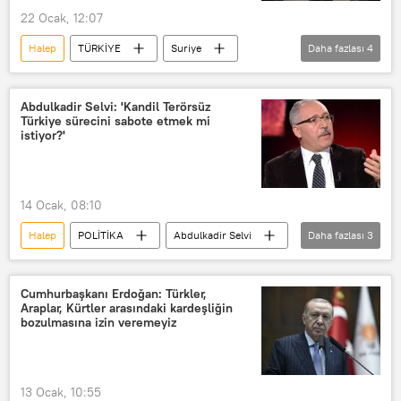
22 Ocak, 12:07
Halep
TÜRKİYE
Suriye
Daha fazlası
4
Türkiye
Haberler
Milli Savunma Bakanlığı (MSB)
Abdulkadir Selvi: 'Kandil Terörsüz
Türkiye sürecini sabote etmek mi
Nusaybin
istiyor?'
14 Ocak, 08:10
Halep
POLİTİKA
Abdulkadir Selvi
Daha fazlası
3
SDG
Suriye
Kandil
Cumhurbaşkanı Erdoğan: Türkler,
Araplar, Kürtler arasındaki kardeşliğin
bozulmasına izin veremeyiz
13 Ocak, 10:55