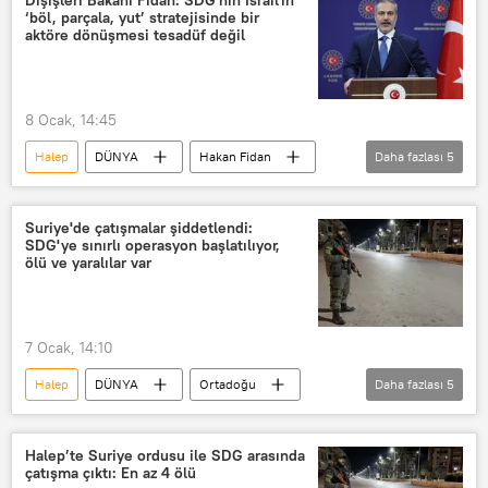
Dışişleri Bakanı Fidan: SDG'nin İsrail'in
‘böl, parçala, yut’ stratejisinde bir
aktöre dönüşmesi tesadüf değil
8 Ocak, 14:45
Halep
DÜNYA
Hakan Fidan
Daha fazlası
5
SDG
Ankara
Haberler
Türkiye
İslam İşbirliği Teşkilatı (İİT)
Suriye'de çatışmalar şiddetlendi:
SDG'ye sınırlı operasyon başlatılıyor,
ölü ve yaralılar var
7 Ocak, 14:10
Halep
DÜNYA
Ortadoğu
Daha fazlası
5
Haberler
Şeyh Maksud
SDF
Suriye Demokratik Güçleri
Eşrefiye
Halep’te Suriye ordusu ile SDG arasında
çatışma çıktı: En az 4 ölü