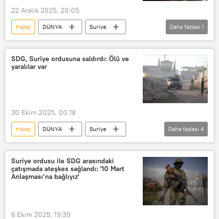
22 Aralık 2025, 20:05
Halep
DÜNYA
Suriye
Daha fazlası
1
SDG
Suriye Ordusu
SDG, Suriye ordusuna saldırdı: Ölü ve
yaralılar var
30 Ekim 2025, 00:18
Halep
DÜNYA
Suriye
Daha fazlası
4
SDG
Çatışma
silahlı çatışma
çatışmalar
Halep Valiliği
Suriye ordusu ile SDG arasındaki
çatışmada ateşkes sağlandı: '10 Mart
Anlaşması’na bağlıyız'
6 Ekim 2025, 19:39