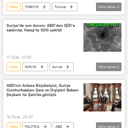
Halep
TÜRKİYE
Türkiye
Daha fazlası
3
YPG
Suriye
Recep Tayyip Erdoğan
Suriye’de son durum: ABD’den IŞİD’e
saldırılar, Halep’te SDG çekildi
11 Ocak, 12:30
Halep
DÜNYA
Suriye
Daha fazlası
5
ABD
IŞİD
SDG
ABD Merkez Kuvvetler Komutanlığı (CENTCOM)
ABD'nin Ankara Büyükelçisi, Suriye
Cumhurbaşkanı Şara ve Dışişleri Bakanı
ABD
Haberler
Şeybani ile Şam'da görüştü
10 Ocak, 20:01
Halep
POLİTİKA
ABD
Daha fazlası
8