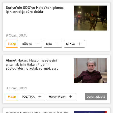
Suriye'nin SDG'ye Halep'ten çıkması
için tanıdığı süre doldu
9 Ocak, 09:15
Halep
DÜNYA
SDG
Suriye
Ahmet Hakan: Halep meselesini
anlamak için Hakan Fidan’ın
söylediklerine kulak vermek şart
9 Ocak, 08:21
Halep
POLİTİKA
Hakan Fidan
Daha fazlası
2
Ahmet Hakan
SDG