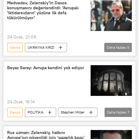
Asya
Medvedev, Zelenskiy'in Davos
konuşmasını değerlendirdi: 'Avrupalı
'iktidarsızların' yüzüne ilk defa
tükürülmüyor'
24 Ocak, 21:09
Davos
UKRAYNA KRİZİ
Daha fazlası
5
Dmitriy Medvedev
Vladimir Zelenskiy
Ukrayna
Rusya Güvenlik Konseyi
Beyaz Saray: Avrupa kendini yok ediyor
AB
24 Ocak, 16:14
Davos
POLİTİKA
Stephen Miller
Daha fazlası
7
ABD
NATO
Grönland
Avrupa
ABD
Rus uzman: Zelenskiy, halkını
Avrupa’nın güvenliği için ‘pazarlık kozu’