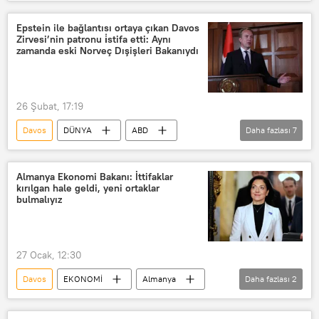
St. Petersburg
St. Petersburg Ekonomi Forumu (SPIEF)
Epstein ile bağlantısı ortaya çıkan Davos
Zirvesi’nin patronu i̇stifa etti: Aynı
Moskova
Suudi Arabistan
zamanda eski Norveç Dışişleri Bakanıydı
Dünya Ekonomik Forumu (World Economic Forum)
Çin
26 Şubat, 17:19
Davos
DÜNYA
ABD
Daha fazlası
7
Jeffrey Epstein
Borge Brende
Donald Trump
Almanya Ekonomi Bakanı: İttifaklar
kırılgan hale geldi, yeni ortaklar
World Economic Forum (WEF)
bulmalıyız
Dünya Ekonomik Forumu (World Economic Forum)
Adalet Bakanlığı
Haberler
27 Ocak, 12:30
Davos
EKONOMİ
Almanya
Daha fazlası
2
Dünya Ekonomik Forumu (World Economic Forum)