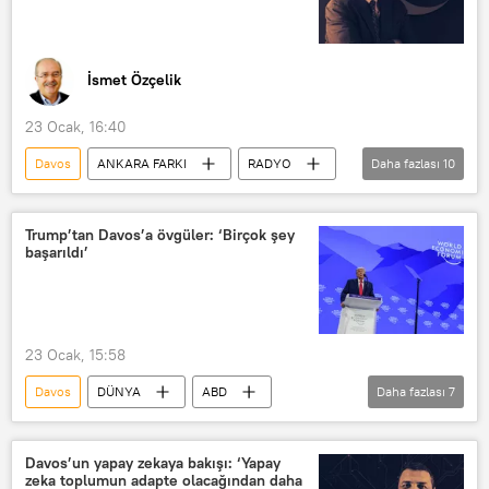
Ukrayna
İvan Konovalov
İsmet Özçelik
23 Ocak, 16:40
Davos
ANKARA FARKI
RADYO
Daha fazlası
10
Dünya Ekonomik Forumu Davos Zirvesi
Devlet Bahçeli
ABD
SDG
Trump’tan Davos’a övgüler: ‘Birçok şey
başarıldı’
Hollywood
BRICS
Filistin
Gazze
NATO
Avrupa
23 Ocak, 15:58
Davos
DÜNYA
ABD
Daha fazlası
7
Donald Trump
Dünya Ekonomik Forumu (World Economic Forum)
Davos’un yapay zekaya bakışı: ‘Yapay
zeka toplumun adapte olacağından daha