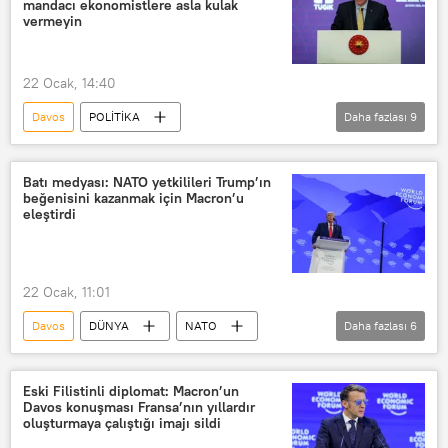
mandacı ekonomistlere asla kulak
vermeyin
ABD
Marco Rubio
Steve Witkoff
22 Ocak, 14:40
Davos
POLİTİKA
Daha fazlası
9
Recep Tayyip Erdoğan
İş insanları
Cumhurbaşkanı
Batı medyası: NATO yetkilileri Trump’ın
beğenisini kazanmak için Macron’u
Türkiye Genç İşadamları Konfederasyonu (TÜGİK)
eleştirdi
Son dakika
Enflasyon
Ekonomi
22 Ocak, 11:01
Dünya Ekonomik Forumu Davos Zirvesi
Davos
DÜNYA
NATO
Daha fazlası
6
Godot'yu Beklerken
ABD
Donald Trump
Fransa
Emmanuel Macron
Grönland
Eski Filistinli diplomat: Macron’un
Davos konuşması Fransa’nın yıllardır
The Telegraph
oluşturmaya çalıştığı imajı sildi
Dünya Ekonomik Forumu (World Economic Forum)