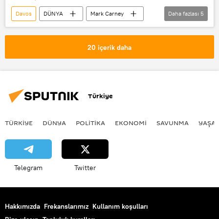
Davos
DÜNYA
Mark Carney
Daha fazlası
5
Dünya Ekonomik Forumu (World Economic Forum)
World Economic Forum (WEF)
20 içerik daha
Donald Trump
ABD
Haberler
Türkiye
TÜRKIYE
DÜNYA
POLİTİKA
EKONOMİ
SAVUNMA
YAŞA
Telegram
Twitter
Hakkımızda
Frekanslarımız
Kullanım koşulları