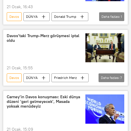
21 Ocak, 16:43
Washington
Rusya
G7
Davos
DÜNYA
Donald Trump
Daha fazlası
1
Haberler
Davos’taki Trump-Merz görüşmesi iptal
oldu
21 Ocak, 15:55
Davos
DÜNYA
Friedrich Merz
Daha fazlası
7
Donald Trump
İsviçre
ABD
Dünya Ekonomik Forumu (World Economic Forum)
Carney’in Davos konuşması: Eski dünya
düzeni ‘geri gelmeyecek’, Masada
NATO
Haberler
CNN
yoksak menüdeyiz
21 Ocak, 15:09