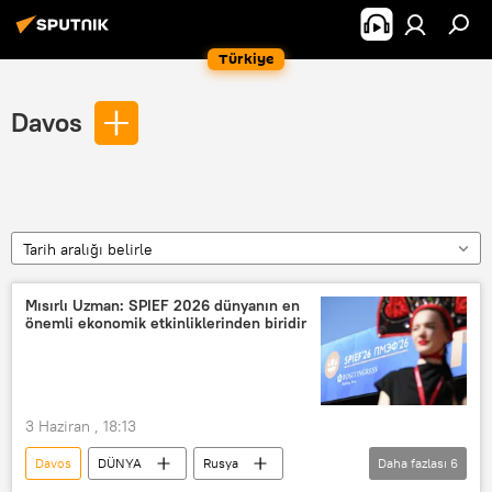
Türkiye
Davos
Tarih aralığı belirle
Mısırlı Uzman: SPIEF 2026 dünyanın en
önemli ekonomik etkinliklerinden biridir
3 Haziran , 18:13
Davos
DÜNYA
Rusya
Daha fazlası
6