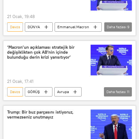
21 Ocak, 19:48
Davos
DÜNYA
Emmanuel Macron
Daha fazlası
9
Fransa
Paris
Rusya
AB
Ukrayna
Çin
‘Macron’un açıklaması stratejik bir
değişiklikten çok AB'nin içinde
Hindistan
Ortadoğu
Afrika
bulunduğu derin krizi yansıtıyor’
21 Ocak, 17:41
Davos
GÖRÜŞ
Avrupa
Daha fazlası
11
Fransa
Dünya Ekonomik Forumu (World Economic Forum)
Trump: Bir buz parçasını istiyoruz,
vermezseniz unutmayız
AB
Avrupa Birliği
Emmanuel Macron
uzman
yorum
Ukrayna