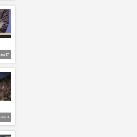
lası
17
lası
9