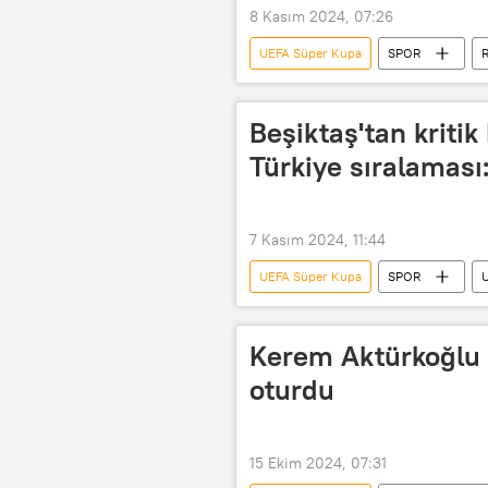
8 Kasım 2024, 07:26
UEFA Süper Kupa
SPOR
R
Türkiye Futbol Federasyonu (TFF)
UEFA Avrupa Ligi
UEFA Avrup
Beşiktaş'tan kritik
UEFA Konferans Ligi
UEFA Ulu
Türkiye sıralaması
UEFA Avrupa Kupası
Ceza
7 Kasım 2024, 11:44
UEFA Süper Kupa
SPOR
UEFA Avrupa Konferans Ligi
UEFA Uluslar Ligi
UEFA Süper
Kerem Aktürkoğlu U
Beşiktaş
Beşiktaş Jimnastik 
oturdu
Maç
15 Ekim 2024, 07:31