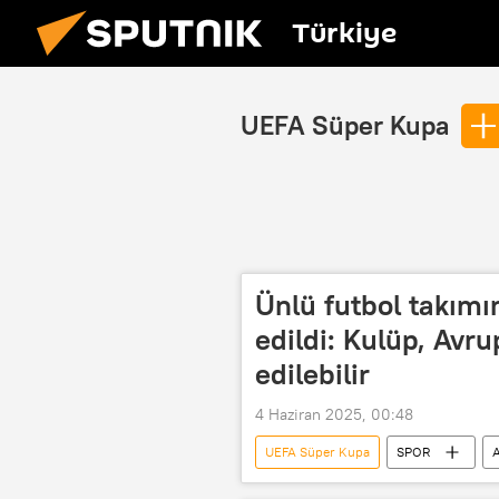
Türkiye
UEFA Süper Kupa
Ünlü futbol takımın
edildi: Kulüp, Av
edilebilir
4 Haziran 2025, 00:48
UEFA Süper Kupa
SPOR
A
UEFA Avrupa Konferans Ligi