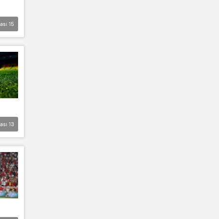
lası
15
lası
13