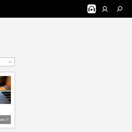
lası
11