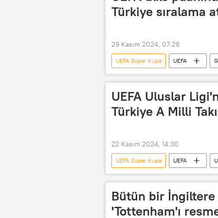
UEFA Avrupa Kupası
Puan
Türkiye sıralama a
Fenerbahçe
29 Kasım 2024, 07:28
UEFA Süper Kupa
UEFA
G
Beşiktaş
SPOR
Başa
UEFA Avrupa Konferans Ligi
UEFA Uluslar Ligi
UEFA Uluslar Ligi
UEFA Süper
Türkiye A Milli Takı
Puan
Puan sistemi
22 Kasım 2024, 14:30
UEFA Süper Kupa
UEFA
U
UEFA Şampiyonlar Ligi
UEFA 
UEFA Süper Kupa
UEFA Avru
Bütün bir İngilter
Futbol
Maç
play-off
'Tottenham'ı resme