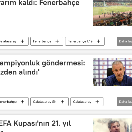
arım kaldı: Fenerbahçe
alatasaray
Fenerbahçe
Fenerbahçe U19
Daha faz
Süper Kupa
UEFA Süper Kupa
 şampiyonluk göndermesi:
zden alındı'
Fenerbahçe
Galatasaray SK
Galatasaray
Daha faz
 Kupa
İsmail Kartal
EFA Kupası'nın 21. yıl