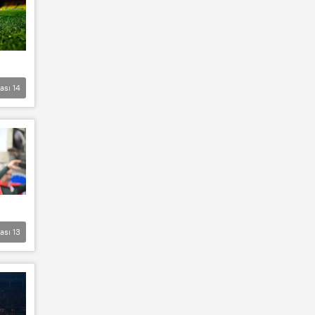
lası
14
lası
13