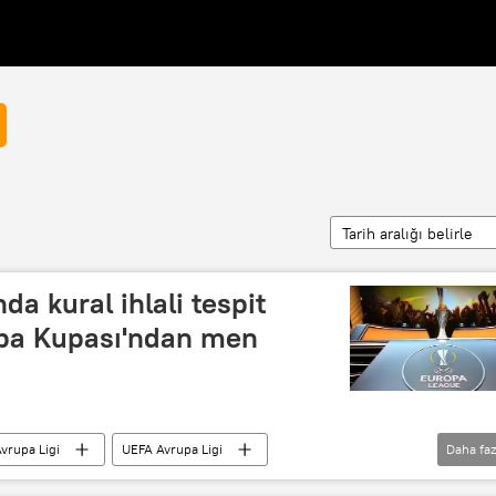
Tarih aralığı belirle
da kural ihlali tespit
rupa Kupası'ndan men
vrupa Ligi
UEFA Avrupa Ligi
Daha faz
Avrupa Süper Ligi
Hisse
hisse senedi