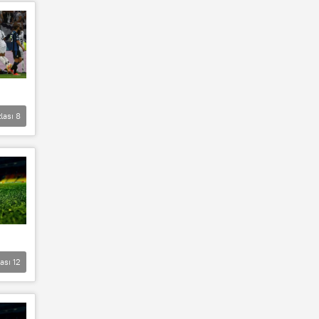
lası
8
lası
12