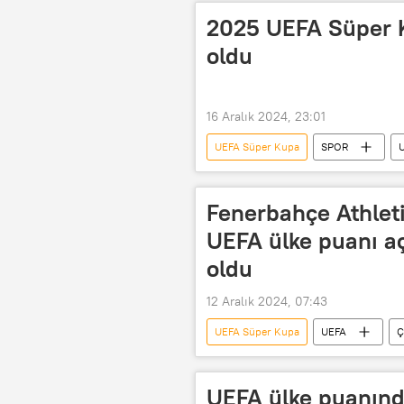
Hissedar
hisseler
U
2025 UEFA Süper K
UEFA Konferans Ligi
UEFA Ulu
oldu
16 Aralık 2024, 23:01
UEFA Süper Kupa
SPOR
UEFA Avrupa Konferans Ligi
Maç
tarihi maç
Maç
Fenerbahçe Athleti
UEFA ülke puanı açı
oldu
12 Aralık 2024, 07:43
UEFA Süper Kupa
UEFA
Ç
UEFA Avrupa Ligi
UEFA Avrup
UEFA Konferans Ligi
UEFA Ulu
UEFA ülke puanınd