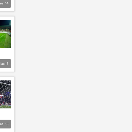
lası
14
lası
8
lası
13