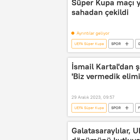
Süper Kupa maçı y
Real Madrid
Real Madrid
sahadan çekildi
Ayrıntılar geliyor
UEFA Süper Kupa
SPOR
G
Ali Koç
Süper Kupa
TFF Süper Kupa
İsmail Kartal'dan
'Biz vermedik elimi
29 Aralık 2023, 09:57
UEFA Süper Kupa
SPOR
UEFA Süper Kupa
TFF Süper
Galatasaraylılar, U