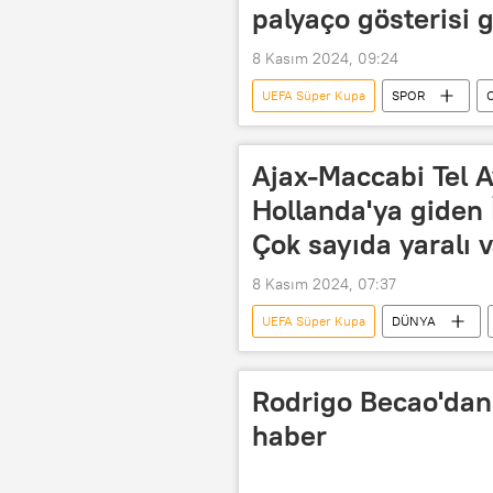
palyaço gösterisi g
8 Kasım 2024, 09:24
UEFA Süper Kupa
SPOR
Futbol
Galatasaray
UEFA Avrupa Ligi
UEFA Avrup
Ajax-Maccabi Tel A
UEFA Konferans Ligi
UEFA Ulu
Hollanda'ya giden İs
UEFA Avrupa Kupası
Gol
Çok sayıda yaralı v
8 Kasım 2024, 07:37
UEFA Süper Kupa
DÜNYA
UEFA Avrupa Konferans Ligi
UEFA Uluslar Ligi
UEFA Süper
Rodrigo Becao'dan
İsrail-Filistin
Taraftar
haber