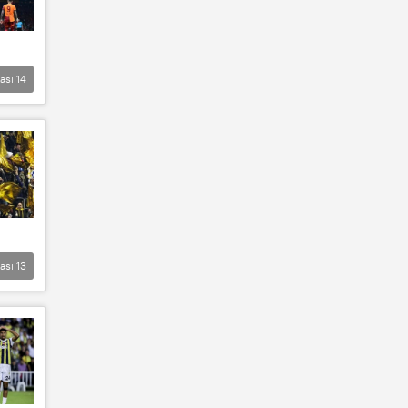
lası
14
lası
13