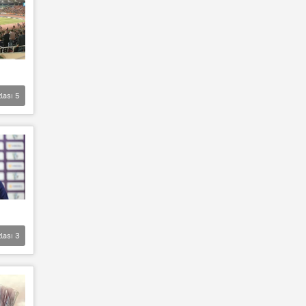
lası
5
lası
3