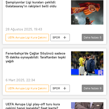
Fenerbahçe Spor Kulübü
Avrupa Ligi
Şampiyonlar Ligi kuraları çekildi:
Galatasaray'ın rakipleri belli oldu
UEFA Avrupa Ligi
Tuncay Şanlı
28 Ağustos 2025, 19:43
UEFA Avrupa Ligi Kura Çekimi
SPOR
Daha fazlası
5
Galatasaray
UEFA Şampiyonlar Ligi
Şampiyonlar Ligi Kupası
Kura
Fenerbahçe'de Çağlar Söyüncü sadece
15 dakika oynayabildi: Taraftardan tepki
kura çekimi
yağdı
6 Mart 2025, 22:34
UEFA Avrupa Ligi Kura Çekimi
SPOR
Daha fazlası
9
Çağlar Söyüncü
Fenerbahçe
UEFA Avrupa Ligi
Maç
UEFA Avrupa Ligi play-off turu kura
çekimi hangi kanalda? Saat kaçta?