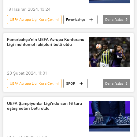
UEFA Uluslar Ligi
UEFA Süper Kupa
19 Haziran 2024, 13:24
UEFA Süper Kupa
UEFA Avrupa Ligi Kura Çekimi
Fenerbahçe
Daha fazlası
9
UEFA Avrupa Kupası
Futbol
UEFA Şampiyonlar Ligi
Türkiye Futbol Federasyonu (TFF)
Şampiyonlar Ligi Kupası
SPOR
Kura
kura çekimi
Fenerbahçe'nin UEFA Avrupa Konferans
Ligi muhtemel rakipleri belli oldu
Lugano
Futbol
Galatasaray
Galatasaray SK
Türkiye Futbol Federasyonu (TFF)
Beşiktaş
Beşiktaş
Maç
Kura
kura çekimi
Fenerbahçe
Maç
23 Şubat 2024, 11:01
UEFA Avrupa Ligi Kura Çekimi
SPOR
Daha fazlası
8
Fenerbahçe
Rakip
Maç
Futbol
UEFA Avrupa Konferans Ligi
UEFA Şampiyonlar Ligi'nde son 16 turu
eşleşmeleri belli oldu
Çekiliş
Kura
kura çekimi