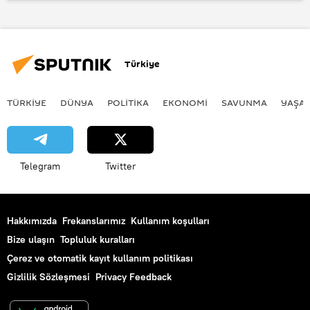
SPOR
Haberler
TÜRKİYE
UEFA Avrupa Ligi
Avrupa
Türkiye
TÜRKIYE
DÜNYA
POLİTİKA
EKONOMİ
SAVUNMA
YAŞA
Telegram
Twitter
Hakkımızda
Frekanslarımız
Kullanım koşulları
Bize ulaşın
Topluluk kuralları
Çerez ve otomatik kayıt kullanım politikası
Gizlilik Sözleşmesi
Privacy Feedback