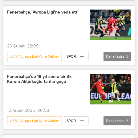
Beşiktaş
Avrupa Ligi
UEFA Avrupa Ligi
Maç
Fenerbahçe, Avrupa Ligi'ne veda etti
Maç yayını
tarihi maç
26 Şubat, 22:09
UEFA Avrupa Ligi Kura Çekimi
SPOR
Daha fazlası
6
Nottingham Forest
Fenerbahçe
Fenerbahçe Spor Kulübü
Avrupa
Fenerbahçe'de 18 yıl sonra bir ilk:
Kerem Aktürkoğlu tarihe geçti
Avrupa Ligi
UEFA Avrupa Ligi
12 Aralık 2025, 00:56
UEFA Avrupa Ligi Kura Çekimi
SPOR
Daha fazlası
6
Kerem Aktürkoğlu
Fenerbahçe