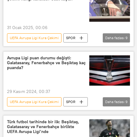
tarihi maç
Maç yayını
Avrupa Ligi
Sakatlık
Glasgow Rangers
31 Ocak 2025, 00:06
UEFA Avrupa Ligi Kura Çekimi
SPOR
Daha fazlası
9
Avrupa
UEFA Avrupa Ligi
Kura
kura çekimi
play-off
Avrupa Ligi puan durumu değişti:
Galatasaray, Fenerbahçe ve Beşiktaş kaç
Finansal Fair Play (FFP)
Galatasaray
puanda?
Fenerbahçe
Beşiktaş
29 Kasım 2024, 00:37
UEFA Avrupa Ligi Kura Çekimi
SPOR
Daha fazlası
9
Avrupa Ligi
UEFA Avrupa Ligi
UEFA Avrupa Konferans Ligi
Türk futbol tarihinde bir ilk: Beşiktaş,
Galatasaray ve Fenerbahçe birlikte
Avrupa Süper Ligi
Galatasaray
UEFA Avrupa Ligi’nde