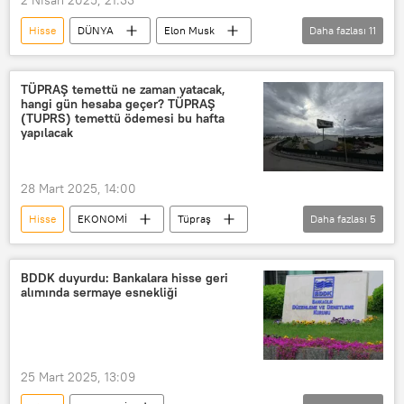
Tarife
gümrük tarifesi
Hisse
DÜNYA
Elon Musk
Daha fazlası
11
Donald Trump
hisse senedi
Hissedar
hisseler
Tasarruf
TÜPRAŞ temettü ne zaman yatacak,
hangi gün hesaba geçer? TÜPRAŞ
tasarruf tedbirleri
tasarruf paketi
(TUPRS) temettü ödemesi bu hafta
yapılacak
ABD
ABD seçimleri
ABD Başkanlık Seçimleri
28 Mart 2025, 14:00
ABD Hazine Bakanlığı
Hisse
EKONOMİ
Tüpraş
Daha fazlası
5
TÜPRAŞ
Mali
Kar
hisse senedi
Hissedar
BDDK duyurdu: Bankalara hisse geri
alımında sermaye esnekliği
25 Mart 2025, 13:09