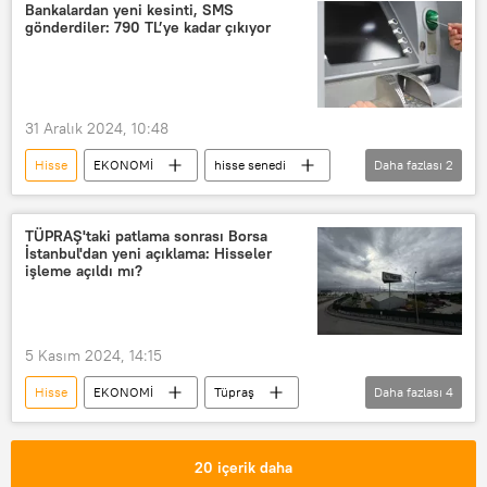
satın alma
Devir
Bankalardan yeni kesinti, SMS
gönderdiler: 790 TL’ye kadar çıkıyor
devir teslim
31 Aralık 2024, 10:48
Hisse
EKONOMİ
hisse senedi
Daha fazlası
2
Banka
Kesinti
TÜPRAŞ'taki patlama sonrası Borsa
İstanbul'dan yeni açıklama: Hisseler
işleme açıldı mı?
5 Kasım 2024, 14:15
Hisse
EKONOMİ
Tüpraş
Daha fazlası
4
TÜPRAŞ
Patlama
Borsa İstanbul
hisseler
20 içerik daha