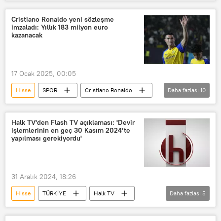
gram altın
yarım gram altın
Külçe altın
Dolar
Dolar/TL
Cristiano Ronaldo yeni sözleşme
imzaladı: Yıllık 183 milyon euro
Petrol
hisse senedi
kazanacak
Emeklilik
Bireysel Emeklilik Sistemi (BES)
17 Ocak 2025, 00:05
Emeklilik maaşı
Hisse
SPOR
Cristiano Ronaldo
Daha fazlası
10
Futbol
Futbol maçı
Transfer
Sözleşme
Al Nasr
Halk TV'den Flash TV açıklaması: 'Devir
işlemlerinin en geç 30 Kasım 2024’te
Suudi Arabistan
Euro
yapılması gerekiyordu'
euro/TL
hisse senedi
Hissedar
31 Aralık 2024, 18:26
Hisse
TÜRKİYE
Halk TV
Daha fazlası
5
Flash TV
Cafer Mahiroğlu