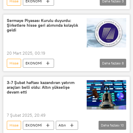
Hisse
EKONOMİ
Daha fazlası
3
Bankacılık Düzenleme ve Denetleme Kurumu (BDDK)
BDDK
hisse senedi
Sermaye Piyasası Kurulu duyurdu:
Şirketlere hisse geri alımında kolaylık
geldi
20 Mart 2025, 00:19
Hisse
EKONOMİ
Daha fazlası
8
Sermaye Piyasası Kurulu (SPK)
Şirket
Anonim şirket
Limited şirket
3-7 Şubat haftası kazandıran yatırım
araçları belli oldu: Altın yükselişe
Özel şirket
paravan şirket
devam etti
hisse senedi
Hissedar
7 Şubat 2025, 20:49
Hisse
EKONOMİ
Altın
Daha fazlası
10