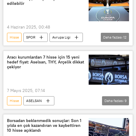
Hissedar
hisseler
Borsa
edilebilir
Borsa İstanbul
4 Haziran 2025, 00:48
Hisse
SPOR
Avrupa Ligi
Daha fazlası
12
UEFA Avrupa Ligi
UEFA Avrupa Konferans Ligi
Aracı kurumlardan 7 hisse için 15 yeni
hedef fiyat: Aselsan, THY, Arçelik dikkat
Avrupa Süper Ligi
hisse senedi
çekiyor
Hissedar
hisseler
UEFA
UEFA Şampiyonlar Ligi
7 Mayıs 2025, 07:14
UEFA Konferans Ligi
Hisse
ASELSAN
Daha fazlası
9
UEFA Uluslar Ligi
UEFA Süper Kupa
Türk Hava Yolları (THY)
Arçelik
UEFA Avrupa Kupası
EKONOMİ
hisse senedi
Borsadan beklenmedik sonuçlar: Son 1
yılda en çok kazandıran ve kaybettiren
Hisse senedi
Hissedar
10 hisse açıklandı