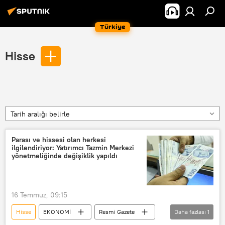
Türkiye
Hisse
Tarih aralığı belirle
Parası ve hissesi olan herkesi
ilgilendiriyor: Yatırımcı Tazmin Merkezi
yönetmeliğinde değişiklik yapıldı
16 Temmuz, 09:15
Hisse
EKONOMİ
Resmi Gazete
Daha fazlası
1