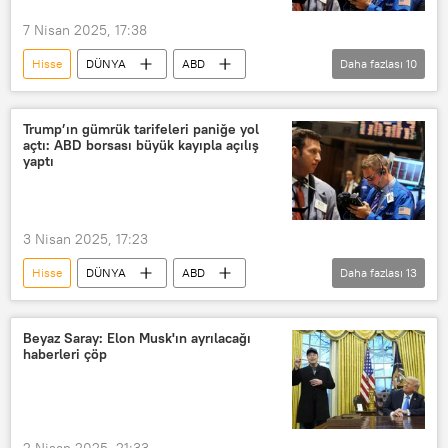
PSA Peugeot Citroen
PSA Group
7 Nisan 2025, 17:38
PSA testi
Hisse
DÜNYA
ABD
Daha fazlası
10
Borsa
Dolar
Dolar/TL
dolar rezervi
hisse senedi
Trump’ın gümrük tarifeleri paniğe yol
açtı: ABD borsası büyük kayıpla açılış
Hissedar
hisseler
Piyasa
yaptı
Serbest piyasa ekonomisi
piyasa değeri
Açık Piyasa İşlemleri
3 Nisan 2025, 17:23
Hisse
DÜNYA
ABD
Daha fazlası
13
Borsa
Nasdaq
New York
New York borsasi
Dolar
Beyaz Saray: Elon Musk'ın ayrılacağı
haberleri çöp
Dolar/TL
hisse senedi
Hissedar
hisseler
Döviz
Döviz bürosu
Döviz kurları
2 Nisan 2025, 21:33