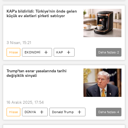
Borsa
KAP'a bildirildi: Türkiye'nin önde gelen
küçük ev aletleri şirketi satılıyor
3 Nisan, 15:21
Hisse
EKONOMİ
KAP
Daha fazlası
2
Satış
Arzum küçük ev aletleri
Trump'tan esrar yasalarında tarihi
değişiklik sinyali
16 Aralık 2025, 17:54
Hisse
DÜNYA
Donald Trump
Daha fazlası
4
Esrar
Uyuşturucu
Kanun