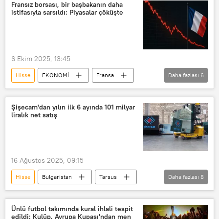
Araştırma
Fransız borsası, bir başbakanın daha
istifasıyla sarsıldı: Piyasalar çöküşte
6 Ekim 2025, 13:45
Hisse
EKONOMİ
Fransa
Daha fazlası
6
Sebastien Lecornu
başbakan
düşüş
Kriz
istifa
Şişecam'dan yılın ilk 6 ayında 101 milyar
liralık net satış
Borç
16 Ağustos 2025, 09:15
Hisse
Bulgaristan
Tarsus
Daha fazlası
8
Şişecam
EKONOMİ
hisse senedi
Hisse senedi
Ünlü futbol takımında kural ihlali tespit
edildi: Kulüp, Avrupa Kupası'ndan men