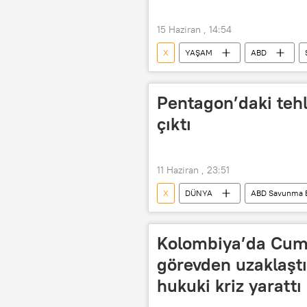
15 Haziran , 14:54
X
YAŞAM
ABD
Bilim, Sanayi ve Teknoloji Bakanlığı
yılsonu2026
Bilim
Pentagon’daki tehl
çıktı
11 Haziran , 23:51
X
DÜNYA
ABD Savunma B
Tehdit
Güvenlik önlemi
Kolombiya’da Cum
görevden uzaklaştı
hukuki kriz yarattı