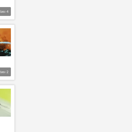
lası
4
lası
2