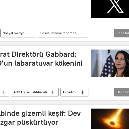
Sosyal medya
Sosyal medya fenomeni
Daha faz
medya düzenlemesi
yerli ve milli sosyal medya
rat Direktörü Gabbard:
9’un labaratuvar kökenini
ABD Ulusal İstihbaratı
Covid-19
Daha fa
Çin
Vuhan Viroloji Enstitüsü
SARS-Cov-2
binde gizemli keşif: Dev
rüzgar püskürtüyor