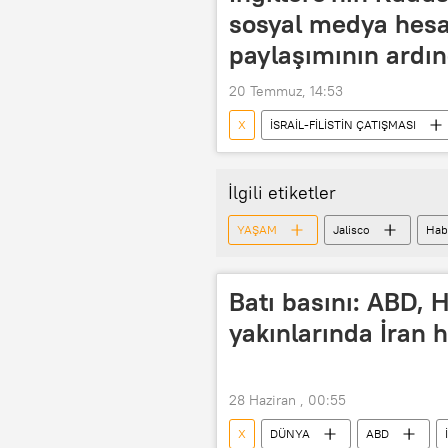
sosyal medya hesabı
paylaşımının ardın
20 Temmuz, 14:53
X
İSRAİL-FİLİSTİN ÇATIŞMASI
Avrupa Birliği
İlgili etiketler
YAŞAM
Jalisco
Hab
Batı basını: ABD,
yakınlarında İran 
28 Haziran , 00:55
X
DÜNYA
ABD