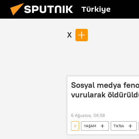
Türkiye
X
Sosyal medya feno
vurularak öldürüld
6 Ağustos, 06:58
X
YAŞAM
TikTok