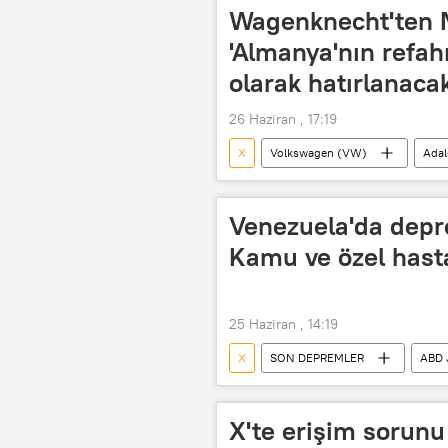
Wagenknecht'ten Me
'Almanya'nın refa
olarak hatırlanacak
26 Haziran , 17:19
X
Volkswagen (VW)
Adal
Friedrich Merz
Sahra Wagenk
Venezuela'da depr
Kamu ve özel has
25 Haziran , 14:19
X
SON DEPREMLER
ABD 
Caracas
Carlos Alvarado
X'te erişim sorunu