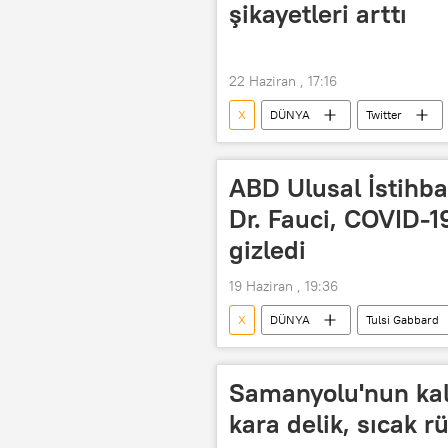
şikayetleri arttı
22 Haziran , 17:16
X
DÜNYA
Twitter
sosyal medya yasası
sosyal 
sosyal medya sansürü
ABD Ulusal İstihba
Dr. Fauci, COVID-1
gizledi
19 Haziran , 19:36
X
DÜNYA
Tulsi Gabbard
Anthony Fauci
ABD
pandemi
Donald Trump
Samanyolu'nun kal
kara delik, sıcak 