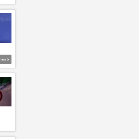
lası
5