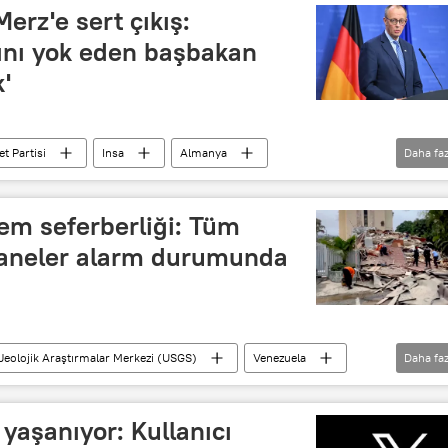
rz'e sert çıkış:
hını yok eden başbakan
'
et Partisi
Insa
Almanya
Daha faz
necht
DÜNYA
em seferberliği: Tüm
taneler alarm durumunda
Jeolojik Araştırmalar Merkezi (USGS)
Venezuela
Daha faz
Deprem
 yaşanıyor: Kullanıcı