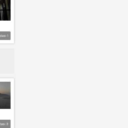
zlası
1
lası
3