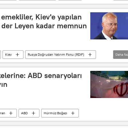
ABD ordusu
emekliler, Kiev'e yapılan
 der Leyen kadar memnun
Kiev
Rusya Doğrudan Yatırım Fonu (RDIF)
Daha faz
AB
Avrupa Komisyonu
kelerine: ABD senaryoları
yın
İran
ABD
Hürmüz Boğazı