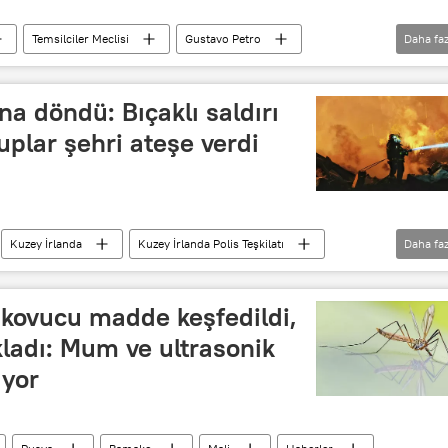
Temsilciler Meclisi
Gustavo Petro
Daha faz
la
Cordoba
Ivan Cepeda
Petro
na döndü: Bıçaklı saldırı
uplar şehri ateşe verdi
Kuzey İrlanda
Kuzey İrlanda Polis Teşkilatı
Daha faz
k kovucu madde keşfedildi,
ıkladı: Mum ve ultrasonik
ıyor