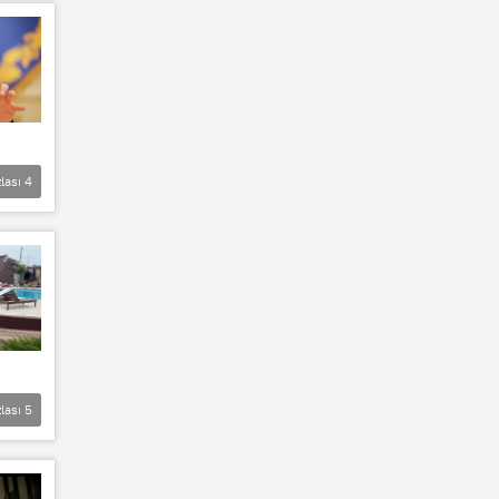
lası
4
lası
5