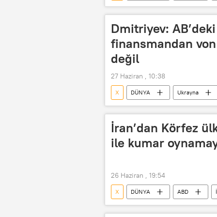
Barak Ravid
Axios
Dmitriyev: AB’deki 
finansmandan von
değil
27 Haziran , 10:38
X
DÜNYA
Ukrayna
Rusya
Kirill Dmitriyev
Ursula von der Leyen
İran’dan Körfez ül
ile kumar oynama
26 Haziran , 19:54
X
DÜNYA
ABD