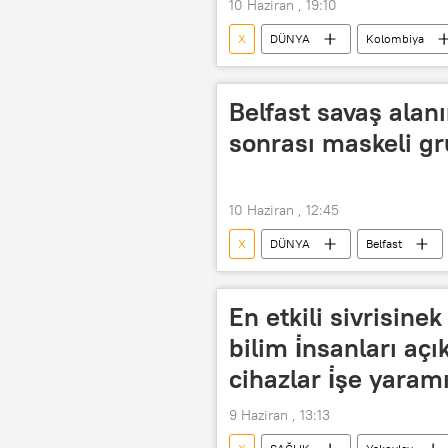
10 Haziran , 19:10
X
DÜNYA
Kolombiya
Senato
Abelardo de la Espriel
Belfast savaş alanı
sonrası maskeli gr
10 Haziran , 12:45
X
DÜNYA
Belfast
yılsonu2026
İrlanda
En etkili sivrisine
bilim i̇nsanları aç
cihazlar i̇şe yaram
9 Haziran , 13:13