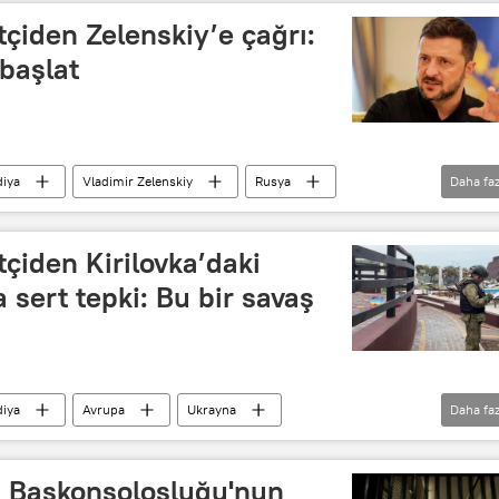
tçiden Zelenskiy’e çağrı:
 başlat
diya
Vladimir Zelenskiy
Rusya
Daha faz
O
Patriot
tçiden Kirilovka’daki
 sert tepki: Bu bir savaş
diya
Avrupa
Ukrayna
Daha faz
Ukrayna Silahlı Kuvvetleri
AB
s Başkonsolosluğu'nun