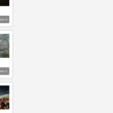
lası
6
lası
3