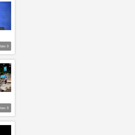
lası
3
lası
3