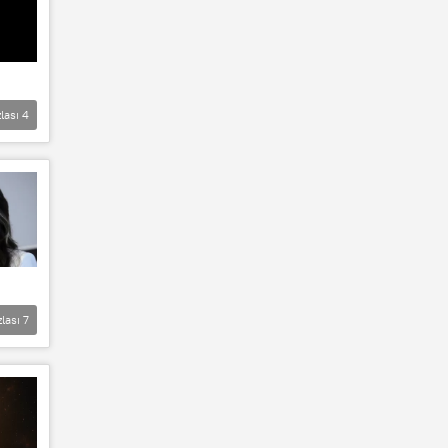
lası
4
zlası
7