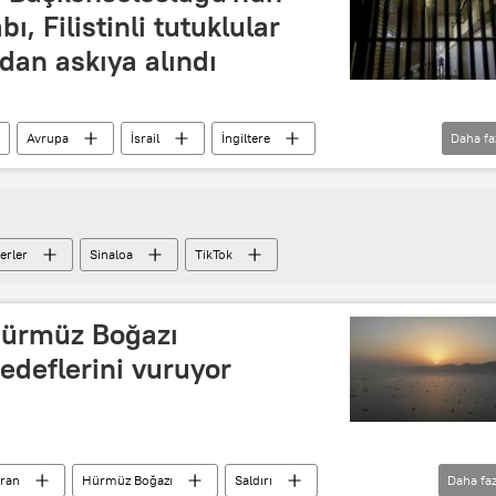
, Filistinli tutuklular
dan askıya alındı
Avrupa
İsrail
İngiltere
Daha fa
erler
Sinaloa
TikTok
 Hürmüz Boğazı
hedeflerini vuruyor
İran
Hürmüz Boğazı
Saldırı
Daha faz