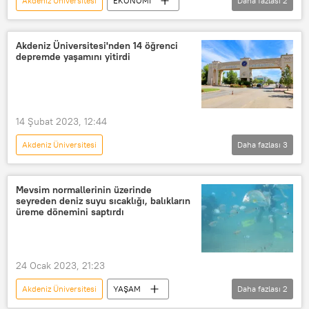
Akdeniz Üniversitesi
EKONOMİ
Daha fazlası
2
TEB (Türk Ekonomi Bankası)
banka promosyonu
Akdeniz Üniversitesi'nden 14 öğrenci
depremde yaşamını yitirdi
14 Şubat 2023, 12:44
Akdeniz Üniversitesi
Daha fazlası
3
6 Şubat 2023 Kahramanmaraş Depremi
Öğrenci
Deprem
Mevsim normallerinin üzerinde
seyreden deniz suyu sıcaklığı, balıkların
üreme dönemini saptırdı
24 Ocak 2023, 21:23
Akdeniz Üniversitesi
YAŞAM
Daha fazlası
2