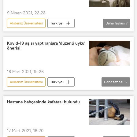
9 Nisan 2021, 23:23
Akdeniz Üniversitesi
Türkiye
Daha fazlası
7
DÜNYA
Haberler
KORONAVİRÜS
TÜRKİYE
Kovid-19 aşısı yaptıranlara 'düzenli uyku'
önerisi
Özlenen Özkan
Koronavirüs
vaka sayısı
Yoğun bakım
18 Mart 2021, 15:26
Akdeniz Üniversitesi
Türkiye
Daha fazlası
12
DÜNYA
Haberler
Aşı
Kovid-19
Koronavirüs
Hastane bahçesinde kafatası bulundu
Koronavirüs aşısı
Koronavirüs ilacı
pandemi
Uyku
Uykusuz
Uykusuzluk
Uyku düzeni
17 Mart 2021, 16:20
Sağlıklı uyku