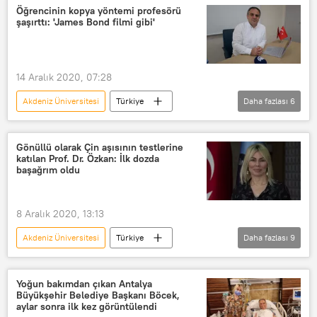
Antalya
Koronavirüs
Öğrencinin kopya yöntemi profesörü
şaşırttı: 'James Bond filmi gibi'
Kovid-19
Vatan
Murat Yılmaz
14 Aralık 2020, 07:28
Akdeniz Üniversitesi
Türkiye
Daha fazlası
6
DÜNYA
Haberler
Koronavirüs
Uzaktan eğitim
Gönüllü olarak Çin aşısının testlerine
katılan Prof. Dr. Özkan: İlk dozda
kopya
Murat Turhan
başağrım oldu
Profesör
8 Aralık 2020, 13:13
Akdeniz Üniversitesi
Türkiye
Daha fazlası
9
DÜNYA
Haberler
Özlenen Özkan
Çin
Yoğun bakımdan çıkan Antalya
Büyükşehir Belediye Başkanı Böcek,
Koronavirüs
Koronavirüs aşısı
aylar sonra ilk kez görüntülendi