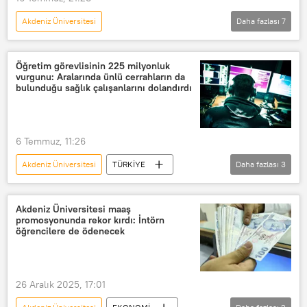
Akdeniz Üniversitesi
Daha fazlası
7
FETHİ YILMAZ’LA YAZI-YORUM
Radyo
RADYO
Radyo
Öğretim görevlisinin 225 milyonluk
vurgunu: Aralarında ünlü cerrahların da
Radyo Sputnik
Antalya
bulunduğu sağlık çalışanlarını dolandırdı
Kültür ve Turizm Bakanlığı
6 Temmuz, 11:26
Akdeniz Üniversitesi
TÜRKİYE
Daha fazlası
3
Akdeniz Üniversitesi Hastanesi
Dolandırıcılık
Nitelikli dolandırıcılık
Akdeniz Üniversitesi maaş
promosyonunda rekor kırdı: İntörn
öğrencilere de ödenecek
26 Aralık 2025, 17:01