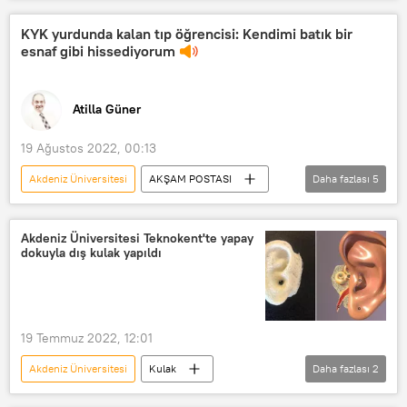
Türkiye
Deniz
deniz suyu
KYK yurdunda kalan tıp öğrencisi: Kendimi batık bir
esnaf gibi hissediyorum
Atilla Güner
19 Ağustos 2022, 00:13
Akdeniz Üniversitesi
AKŞAM POSTASI
Daha fazlası
5
Tıp
Öğrenci
Kredi ve Yurtlar Kurumu (KYK)
yurt
Akdeniz Üniversitesi Teknokent'te yapay
dokuyla dış kulak yapıldı
RADYO
19 Temmuz 2022, 12:01
Akdeniz Üniversitesi
Kulak
Daha fazlası
2
YAŞAM
yapay
3D