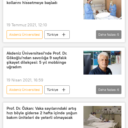
kollarını hissetmeye başladı
19 Temmuz 2021, 12:10
Akdeniz Üniversitesi
Türkiye
Daha fazlası
5
DÜNYA
Haberler
TÜRKİYE
Organ nakli
Nakil
Akdeniz Üniversitesi'nde Prof. Dr.
Gökoğlu'ndan savcılığa 9 sayfalık
Yavuz Ayılmazdır
şikayet dilekçesi: 5 yıl mobbinge
uğradım
19 Nisan 2021, 16:59
Akdeniz Üniversitesi
Türkiye
Daha fazlası
6
DÜNYA
Haberler
Mehmet Gökoğlu
Dekan
Prof. Dr. Özkan: Vaka sayılarındaki artış
hızı böyle giderse 2 hafta içinde yoğun
Savcılık
Mobbing
bakım üniteleri de yeterli olmayacak
Soruşturma