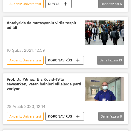
Akdeniz Üniversitesi
DÜNYA
Daha fazlası
5
Haberler
Türkiye
Kafatası
Antalya
insan
Antalya'da da mutasyonlu virüs tespit
edildi
10 Şubat 2021, 12:59
Akdeniz Üniversitesi
KORONAVİRÜS
Daha fazlası
13
Haberler
Türkiye
DÜNYA
Özlenen Özkan
mutasyon
Prof. Dr. Yılmaz: Biz Kovid-19'la
savaşırken, vatan hainleri villalarda parti
Koronavirüs
Antalya
veriyor
Kovid-19
Güney Afrika
İngiltere
AstraZeneca
28 Aralık 2020, 12:14
Oxford
Oxford Üniversitesi
Akdeniz Üniversitesi
KORONAVİRÜS
Daha fazlası
8
Türkiye
DÜNYA
Haberler