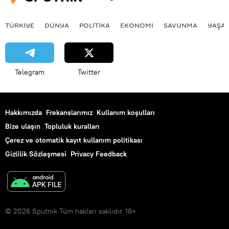
TÜRKIYE
DÜNYA
POLİTİKA
EKONOMİ
SAVUNMA
YAŞA
Telegram
Twitter
Hakkımızda
Frekanslarımız
Kullanım koşulları
Bize ulaşın
Topluluk kuralları
Çerez ve otomatik kayıt kullanım politikası
Gizlilik Sözleşmesi
Privacy Feedback
© 2026 Sputnik Tüm hakları saklıdır. 18+