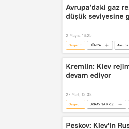
Avrupa’daki gaz rez
düşük seviyesine g
2 Mayıs, 16:25
Gazprom
DÜNYA
Avrupa
Kremlin: Kiev rejim
devam ediyor
27 Mart, 13:08
Gazprom
UKRAYNA KRİZİ
Kremlin
Kuzey Akım
Peskov: Kiev'in R