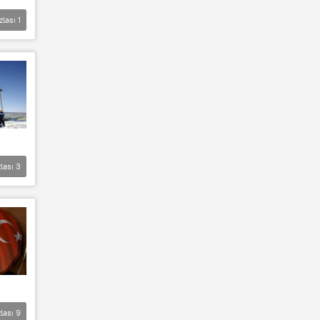
zlası
1
lası
3
lası
9