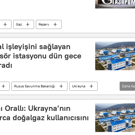
Gaz
Rezerv
l işleyişini sağlayan
sör istasyonu dün gece
radı
Rusya Savunma Bakanlığı
Ukrayna
Daha fa
rkAkım doğalgaz boru hattı
Silahlı İHA (SİHA)
Mavi Akım
ı Orallı: Ukrayna’nın
arca doğalgaz kullanıcısını