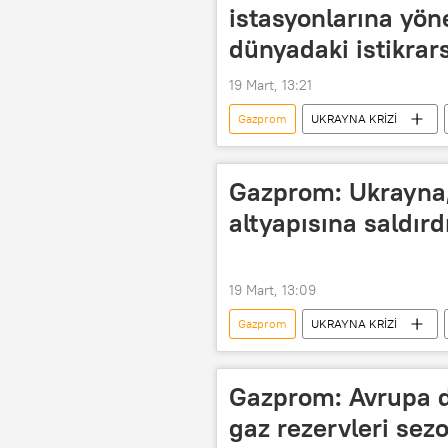
istasyonlarına yöne
dünyadaki istikrarsı
19 Mart, 13:21
Gazprom
UKRAYNA KRİZİ
İnsansız Hava Aracı (İHA)
Tü
Dmitriy Peskov
Gazprom: Ukrayna
altyapısına saldırd
19 Mart, 13:09
Gazprom
UKRAYNA KRİZİ
Mavi Akım
Gazprom: Avrupa d
gaz rezervleri se