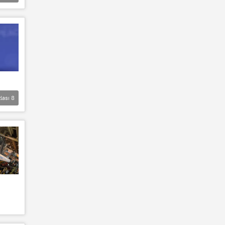
lası
8