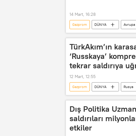
14 Mart, 16:28
Gazprom
DÜNYA
Avrupa
TürkAkım’ın karasa
‘Russkaya’ kompre
tekrar saldırıya uğ
12 Mart, 12:55
Gazprom
DÜNYA
Rusya
Saldırı
TürkAkım
Tü
Russkaya
Mavi Akım
Dış Politika Uzman
saldırıları milyonl
etkiler