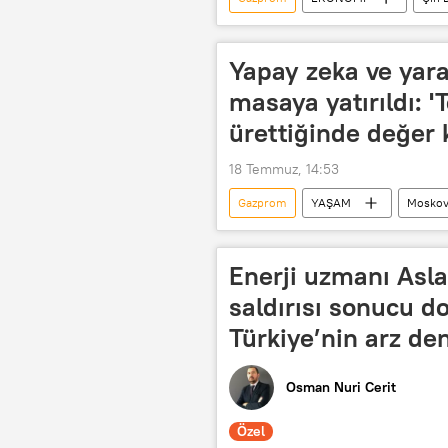
Çin
Doğalgaz
Sila S
Yapay zeka ve yar
masaya yatırıldı: 
ürettiğinde değer 
18 Temmuz, 14:53
Gazprom
YAŞAM
Mosko
Tom Cruise
Forbes
Google
Enerji uzmanı Asla
saldırısı sonucu d
Türkiye’nin arz de
Osman Nuri Cerit
Özel