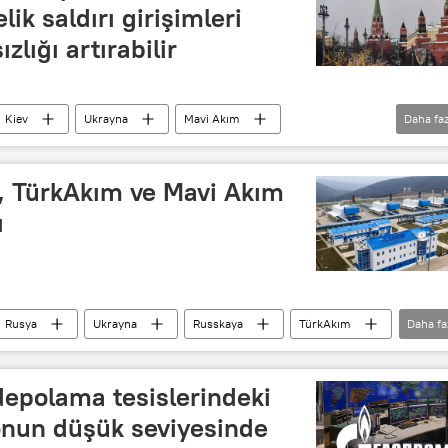
lik saldırı girişimleri
zlığı artırabilir
Kiev
Ukrayna
Mavi Akım
Daha faz
rkAkım
TürkAkım doğalgaz boru hattı
, TürkAkım ve Mavi Akım
ı
Rusya
Ukrayna
Russkaya
TürkAkım
Daha fa
epolama tesislerindeki
zonun düşük seviyesinde