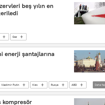
ervleri beş yılın en
eriledi
Gaz
i enerji şantajlarına
Vladimir Putin
Kiev
Rusya
ABD
Daha faz
us kompresör