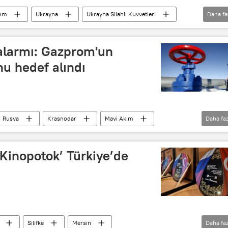
kım
Ukrayna
Ukrayna Silahlı Kuvvetleri
Daha fa
alarmı: Gazprom'un
u hedef alındı
Rusya
Krasnodar
Mavi Akım
Daha faz
dırı
İnsansız Hava Aracı (İHA)
‘Kinopotok’ Türkiye’de
Silifke
Mersin
Daha faz