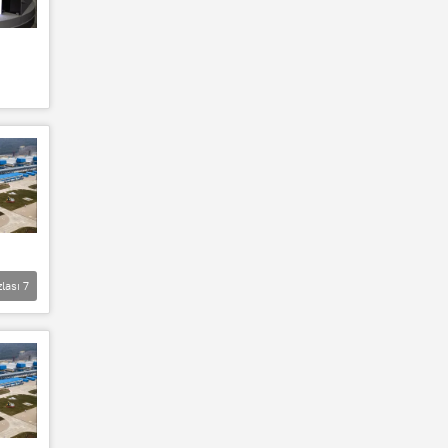
zlası
7