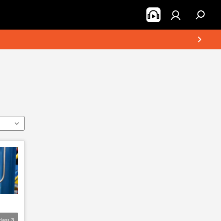
lası
3