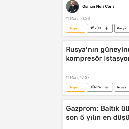
Osman Nuri Cerit
11 Mart, 21:26
Gazprom
GÖRÜŞ
Rusya
Rusya’nın güneyin
kompresör istasyo
11 Mart, 17:37
Gazprom
DÜNYA
Rusya
Gazprom: Baltık ül
son 5 yılın en düş