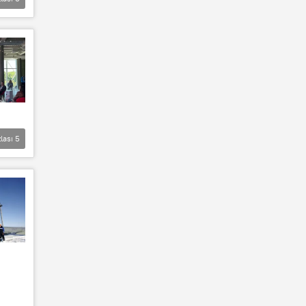
lası
5