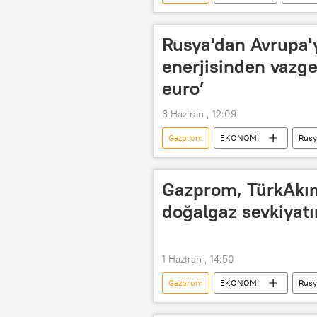
Akkuyu Nükleer Güç Santrali (NGS)
Aleksandr Jarov
Ataol Behra
Rusya'dan Avrupa'y
Ankara
enerjisinden vazge
euro’
3 Haziran , 12:09
Gazprom
EKONOMİ
Rusy
Kirill Dmitriev
Avrupa
Vladimir Putin
Doğalgaz
Gazprom, TürkAkı
doğalgaz sevkiyatı
1 Haziran , 14:50
Gazprom
EKONOMİ
Rusy