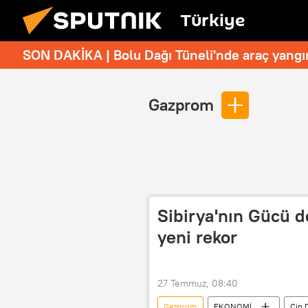
Türkiye
SON DAKİKA | Bolu Dağı Tüneli'nde araç yangı
Gazprom
Sibirya'nın Gücü d
yeni rekor
27 Temmuz, 08:40
Gazprom
EKONOMİ
Çin 