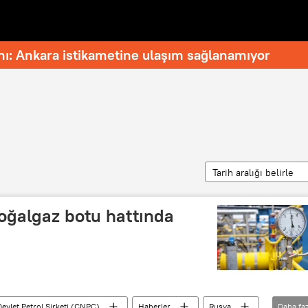
nı: Ankara istikametine ulaşım sağlanamıyor
Tarih aralığı belirle
oğalgaz botu hattında
Devlet Petrol Şirketi (CNPC)
Haberler
Rusya
Daha faz