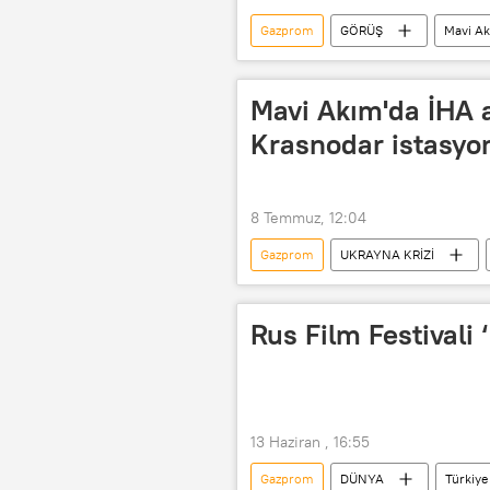
Gazprom
GÖRÜŞ
Mavi A
Krasnodar
Mavi Akım'da İHA 
Krasnodar istasyon
8 Temmuz, 12:04
Gazprom
UKRAYNA KRİZİ
Türkiye
Ukrayna
Sal
Rus Film Festivali 
13 Haziran , 16:55
Gazprom
DÜNYA
Türkiye