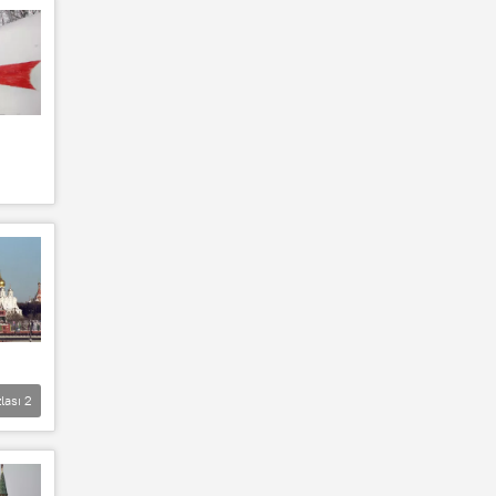
lası
2