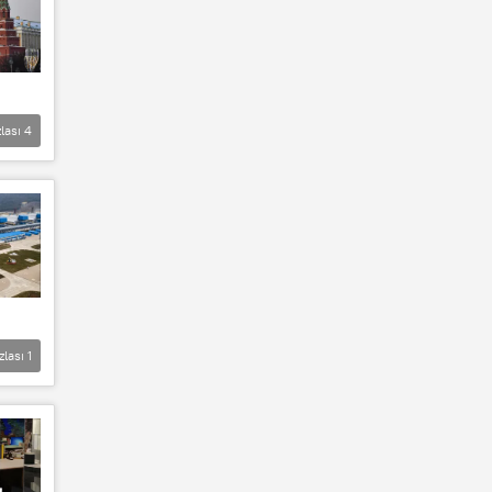
lası
4
zlası
1