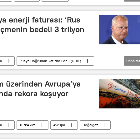
film festivali
Akkuyu
Akkuyu NGS
moğlu
Sergey Butskikh
Sergey Verşinin
a enerji faturası: ‘Rus
çmenin bedeli 3 trilyon
a
Rusya Doğrudan Yatırım Fonu (RDIF)
Daha faz
Almanya
St. Petersburg Ekonomi Forumu (SPIEF)
Enerji
Avrupa Birliği
m üzerinden Avrupa’ya
nda rekora koşuyor
a
TürkAkım
Avrupa
Doğalgaz