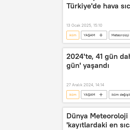
Türkiye'de hava sıc
13 Ocak 2025, 15:10
iklim
YAŞAM
Meteoroloji
Çevre, Şehircilik ve İklim Değişikliği Bak
rekor sıcaklık
Yağış
2024'te, 41 gün dah
gün' yaşandı
27 Aralık 2024, 14:14
iklim
YAŞAM
iklim değişik
Küresel ısınma
Dünya Meteoroloji
'kayıtlardaki en sı