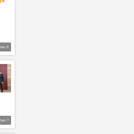
lası
8
zlası
7