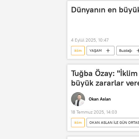
Dünyanın en büyük
4 Eylül 2025, 10:47
iklim
YAŞAM
Buzdağı
Tuğba Özay: "İklim
büyük zararlar ver
Okan Aslan
18 Temmuz 2025, 14:03
iklim
OKAN ASLAN İLE GÜN ORTAS
İsmail Saymaz
İklim Yasası