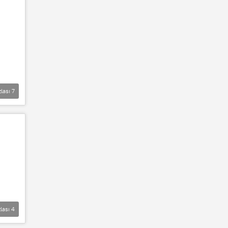
zlası
7
lası
4