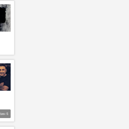
lası
5