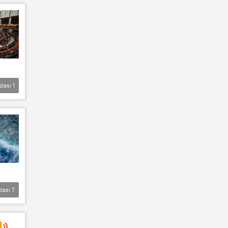
zlası
1
zlası
7