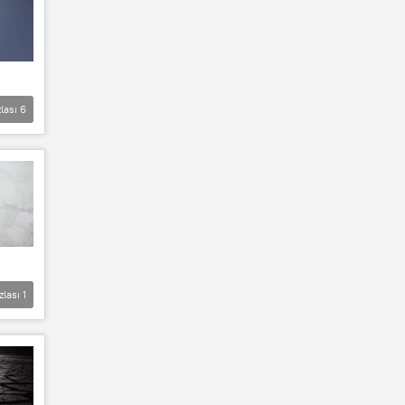
lası
6
zlası
1