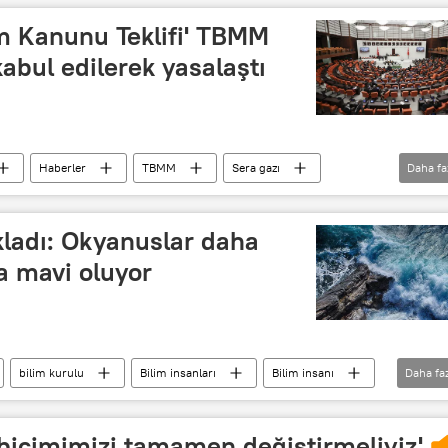
lim Kanunu Teklifi' TBMM
abul edilerek yasalaştı
Haberler
TBMM
Sera gazı
Daha fa
ıkladı: Okyanuslar daha
ha mavi oluyor
bilim kurulu
Bilim insanları
Bilim insanı
Daha fa
iklim değişikliği
İklim kriziyle mücadele
içimimizi tamamen değiştirmeliyiz'