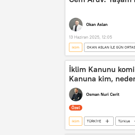
Okan Aslan
13 Haziran 2025, 12:05
iklim
OKAN ASLAN İLE GÜN ORTAS
Radyo
RADYO
Çevr
İklim
iklim değişikliği
İklim Kanunu komis
Kanuna kim, neden 
Osman Nuri Cerit
Özel
iklim
TÜRKİYE
Türkiye
CHP
Yeniden Refah Partisi