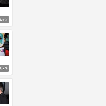
lası
3
lası
9