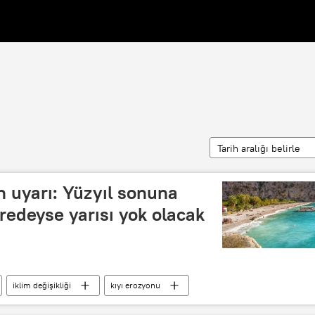
Tarih aralığı belirle
n uyarı: Yüzyıl sonuna
eredeyse yarısı yok olacak
iklim değişikliği
kıyı erozyonu