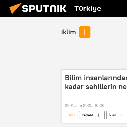
Türkiye
iklim
Bilim insanlarında
kadar sahillerin n
20 Kasım 2025, 10:20
iklim
YAŞAM
İklim