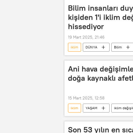
Paris İklim Anlaşması
İklim d
Bilim insanları du
kişiden 1'i iklim değ
hissediyor
19 Mart 2025, 21:46
iklim
DÜNYA
Bilim
Sıcaklık
yüksek sıcaklık
hissedilen sıcaklık
iklim değiş
Ani hava değişimle
Küresel iklim
doğa kaynaklı afetle
15 Mart 2025, 12:58
iklim
YAŞAM
iklim değişik
Doğu Karadeniz
Meteoroloji
Çevre
Son 53 yılın en sıc