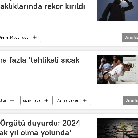
aklıklarında rekor kırıldı
 Genel Müdürlüğü
Daha faz
anlığı
iklim değişikliği
Hava sıcaklığı
Kuraklık
a fazla 'tehlikeli sıcak
liği
sıcak hava
Aşırı sıcaklar
Daha fa
 Örgütü duyurdu: 2024
cak yıl olma yolunda'