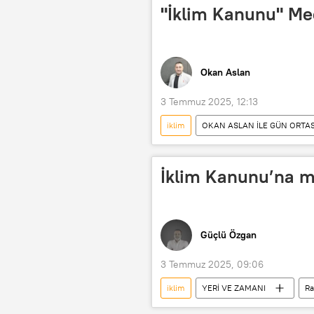
"İklim Kanunu" Mec
Okan Aslan
3 Temmuz 2025, 12:13
iklim
OKAN ASLAN İLE GÜN ORTAS
Türkiye Büyük Millet Meclisi (TBMM)
RADYO
Kanun
Kanu
İklim Kanunu’na m
Güçlü Özgan
3 Temmuz 2025, 09:06
iklim
YERİ VE ZAMANI
Ra
Güçlü Özgan
TBMM