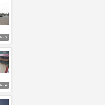
lası
9
lası
6