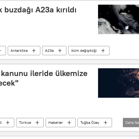
 buzdağı A23a kırıldı
Antarktika
A23a
iklim değişikliği
 kanunu ileride ülkemize
ecek"
I
Türkiye
Haberler
Tuğba Özay
Daha faz
Radyo Sputnik
Radyo
RADYO