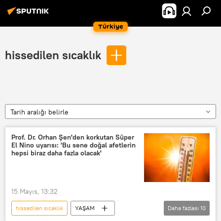
Türkiye
hissedilen sıcaklık
Tarih aralığı belirle
Prof. Dr. Orhan Şen'den korkutan Süper
El Nino uyarısı: 'Bu sene doğal afetlerin
hepsi biraz daha fazla olacak'
15 Mayıs, 13:32
hissedilen sıcaklık
YAŞAM
Daha fazlası
10