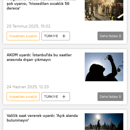
yüksek sıcaklık
rekor sıcaklık
şok uyarısı, 'hissedilen sıcaklık 56
derece'
23 Temmuz 2025, 15:02
hissedilen sıcaklık
TÜRKİYE
Daha fazlası
8
Termal
ısı
Sıcaklık
yüksek sıcaklık
rekor sıcaklık
AKOM uyardı: İstanbul'da bu saatler
arasında dışarı çıkmayın
Meteoroloji
Meteoroloji Genel Müdürlüğü
HAVA DURUMU
Hava durumu
24 Haziran 2025, 12:23
hissedilen sıcaklık
TÜRKİYE
Daha fazlası
5
İstanbul
AKOM
Sıcaklık
yüksek sıcaklık
Hava durumu
Valilik saat vererek uyardı: 'Açık alanda
bulunmayın'
istanbul hava durumu