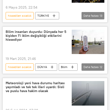
6 Mayıs 2025, 22:54
hissedilen sıcaklık
TÜRKİYE
Daha fazlası
13
Justin Timberlake
kulis
istek
badem
Sıcaklık
Bilim insanları duyurdu: Dünyada her 5
kişiden 1'i iklim değişikliği etkilerini
Şarkı
Şarkıcı
Konser
hissediyor
İstanbul
İstanbul Valiliği
İstanbul Büyükşehir Belediyesi (İBB)
19 Mart 2025, 21:46
İTÜ
İstanbul Teknik Üniversitesi (İTÜ)
hissedilen sıcaklık
DÜNYA
Bilim
Daha fazlası
12
bilim kurulu
Bilim insanları
Bilim insanı
Sıcaklık
Meteoroloji yeni hava durumu haritası
yayımladı ve tek tek illeri uyardı: Sisli
yüksek sıcaklık
rekor sıcaklık
ve puslu hava hakim olacak
sıcaklık endeksi
iklim
iklim değişikliği