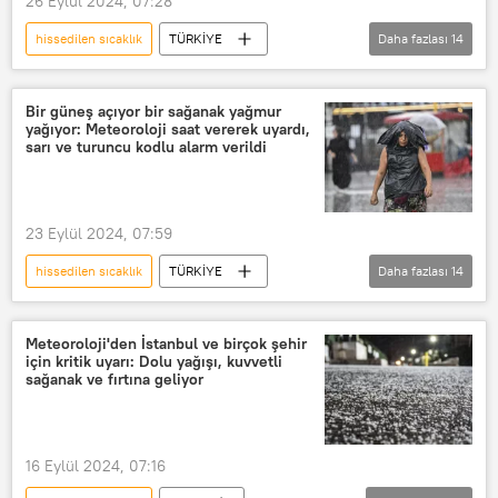
26 Eylül 2024, 07:28
İklim kriziyle mücadele
hissedilen sıcaklık
TÜRKİYE
Daha fazlası
14
İklim değişikliği
Küresel iklim
Meteoroloji
Meteoroloji Genel Müdürlüğü
Sıcaklık
Bir güneş açıyor bir sağanak yağmur
yağıyor: Meteoroloji saat vererek uyardı,
rekor sıcaklık
sıcaklık endeksi
sarı ve turuncu kodlu alarm verildi
Yağmur
Sağanak
Sağanak yağış
Sağanak yağış uyarısı
23 Eylül 2024, 07:59
gök gürültülü sağanak
hissedilen sıcaklık
TÜRKİYE
Daha fazlası
14
HAVA DURUMU
Meteoroloji
istanbul hava durumu
İzmir
Meteoroloji Genel Müdürlüğü
Ankara
Meteoroloji'den İstanbul ve birçok şehir
için kritik uyarı: Dolu yağışı, kuvvetli
Yağmur
Sağanak
sağanak ve fırtına geliyor
Sağanak yağış
Sağanak yağış uyarısı
gök gürültülü sağanak
Sıcaklık
16 Eylül 2024, 07:16
sıcaklık endeksi
AFAD