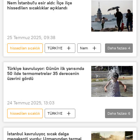
yüksek sıcaklık
Pazar
Nem İstanbul'u esir aldı: İlçe ilçe
hissedilen sıcaklıklar açıklandı
Meteoroloji Genel Müdürlüğü
25 Temmuz 2025, 09:38
hissedilen sıcaklık
TÜRKİYE
Nem
Daha fazlası
4
İstanbul
Sıcaklık
yüksek sıcaklık
rekor sıcaklık
Türkiye kavruluyor: Günün ilk yarısında
50 ilde termometreler 35 derecenin
üzerini gördü
24 Temmuz 2025, 13:03
hissedilen sıcaklık
TÜRKİYE
Daha fazlası
6
Hava sıcaklığı
Meteoroloji
Meteoroloji Genel Müdürlüğü
Sıcaklık
İstanbul kavruluyor, sıcak dalga
megakenti vurdu: Uzmanından termal