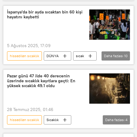
Orhan Şen
Süper El Nino
Meteoroloji
Sel
Sel felaketi
İspanya'da bir ayda sıcaktan bin 60 kişi
hayatını kaybetti
Kuraklık
olağanüstü kuraklık
Sıcaklık
yüksek sıcaklık
rekor sıcaklık
5 Ağustos 2025, 17:09
hissedilen sıcaklık
DÜNYA
sıcak
Daha fazlası
10
sıcak hava
Sıcak hava
en sıcak yıl
sıcak çarpması
Pazar günü 47 ilde 40 derecenin
üzerinde sıcaklık kayıtlara geçti: En
klima
klima hastalığı
yüksek sıcaklık 49.1 oldu
Sıcaklık
yüksek sıcaklık
rekor sıcaklık
sıcaklık endeksi
28 Temmuz 2025, 01:46
hissedilen sıcaklık
Sıcaklık
Daha fazlası
4
TÜRKİYE
rekor sıcaklık