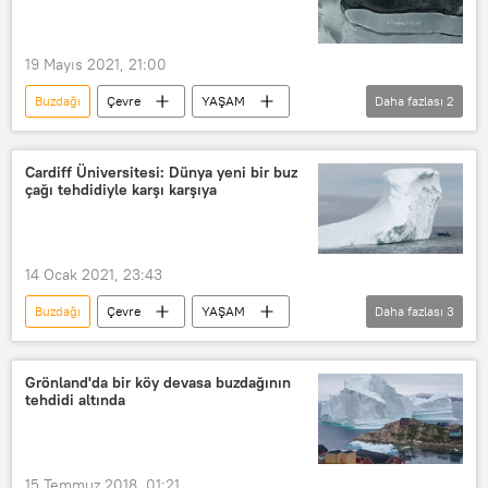
19 Mayıs 2021, 21:00
Buzdağı
Çevre
YAŞAM
Daha fazlası
2
Haberler
Antarktika
Cardiff Üniversitesi: Dünya yeni bir buz
çağı tehdidiyle karşı karşıya
14 Ocak 2021, 23:43
Buzdağı
Çevre
YAŞAM
Daha fazlası
3
Haberler
Cardiff Üniversitesi
Tehdit
Grönland'da bir köy devasa buzdağının
tehdidi altında
15 Temmuz 2018, 01:21