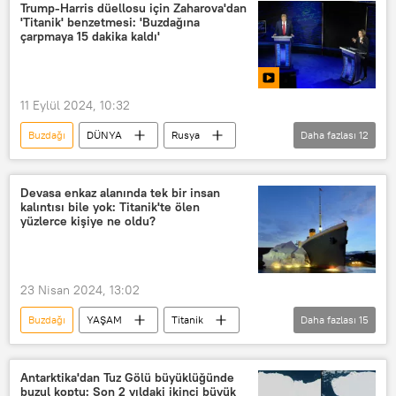
Buz hokeyi
Buz pateni
Trump-Harris düellosu için Zaharova'dan
'Titanik' benzetmesi: 'Buzdağına
buz kütlesi
buz volkanı
çarpmaya 15 dakika kaldı'
penguen
İmparator penguen
bembeyaz penguen
kral penguen
11 Eylül 2024, 10:32
mavi penguen
fok balığı
Buzdağı
DÜNYA
Rusya
Daha fazlası
12
Rusya Dışişleri Bakanlığı
Mariya Zaharova
Donald Trump
Devasa enkaz alanında tek bir insan
kalıntısı bile yok: Titanik'te ölen
Kamala Harris
Pensilvanya
yüzlerce kişiye ne oldu?
Philadelphia
Titanik
ABD
ABD seçimleri
23 Nisan 2024, 13:02
ABD Başkanlık Seçimleri
Buzdağı
YAŞAM
Titanik
Daha fazlası
15
ABD başkanlık seçimleri
VİDEO
Enkaz
gemi enkazı
Ceset
Ölü
ölü sayısı
okyanus
Antarktika'dan Tuz Gölü büyüklüğünde
buzul koptu: Son 2 yıldaki ikinci büyük