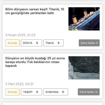
A23a
iklim
iklim değişikliği
Bilim dünyasını sarsan keşif: Titanik, 10
cm genişliğinde yarıklardan battı
9 Nisan 2025, 01:03
Buzdağı
DÜNYA
Titanik
Daha fazlası
9
Gemi
Gemi arızası
Gemi kazası
gemi tersanesi
Dünyanın en büyük buzdağı 25 yıl sonra
karaya oturdu: Fok balıklarının rotası
hayalet gemi
buz dağı
kapandı
Buzul Dağı
Kaza
kaza sebebi
5 Mart 2025, 00:31
Buzdağı
YAŞAM
Antarktika
Daha fazlası
12
British Antarctic Survey
buz