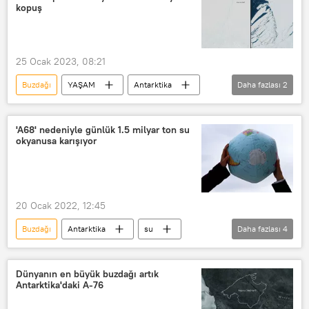
Kaza
Sır
gizem
kopuş
uzman
Uzman yorumu
Teknoloji
Bilim
25 Ocak 2023, 08:21
Bilim insanları
Araştırma
Buzdağı
YAŞAM
Antarktika
Daha fazlası
2
buz dağı
Buzul Dağı
'A68' nedeniyle günlük 1.5 milyar ton su
okyanusa karışıyor
20 Ocak 2022, 12:45
Buzdağı
Antarktika
su
Daha fazlası
4
kutup
okyanus
Deniz
A68
Dünyanın en büyük buzdağı artık
Antarktika'daki A-76