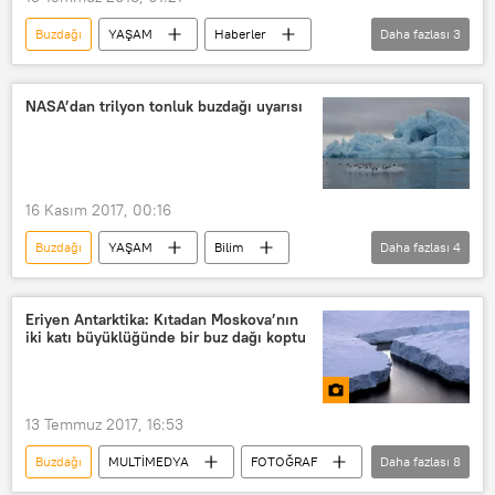
Buzdağı
YAŞAM
Haberler
Daha fazlası
3
Çevre
Grönland
Atlas Okyanusu
NASA’dan trilyon tonluk buzdağı uyarısı
16 Kasım 2017, 00:16
Buzdağı
YAŞAM
Bilim
Daha fazlası
4
Haberler
Antarktika
A-68 buzdağı
Larsen
Eriyen Antarktika: Kıtadan Moskova’nın
iki katı büyüklüğünde bir buz dağı koptu
13 Temmuz 2017, 16:53
Buzdağı
MULTİMEDYA
FOTOĞRAF
Daha fazlası
8
DÜNYA
YAŞAM
Haberler