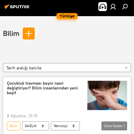
Türkiye
Bilim
Tarih aralığı belirle
Çocukluk travması beyni nasıl
değiştiriyor? Bilim insanlarından yeni
keşif
8 Ağustos, 13:15
Bilim
SAĞLIK
Teknoloji
Daha fazlası
1