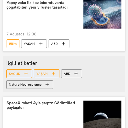
Yapay zeka ilk kez laboratuvarda
çoğalabilen yeni virüsler tasarladı
7 Ağustos, 12:38
Bilim
YAŞAM
ABD
İlgili etiketler
SAĞLIK
YAŞAM
ABD
Nature Neuroscience
SpaceX roketi Ay'a çarptı: Görüntüleri
paylaşıldı