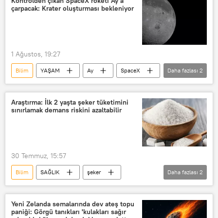
Kontrolden çıkan SpaceX roketi Ay'a
çarpacak: Krater oluşturması bekleniyor
1 Ağustos, 19:27
Bilim
YAŞAM
Ay
SpaceX
Daha fazlası
2
Falcon 9
Çarpışma
Araştırma: İlk 2 yaşta şeker tüketimini
sınırlamak demans riskini azaltabilir
30 Temmuz, 15:57
Bilim
SAĞLIK
şeker
Daha fazlası
2
Bebek
Sağlıklı yaşam
Araştırma
Yeni Zelanda semalarında dev ateş topu
paniği: Görgü tanıkları 'kulakları sağır