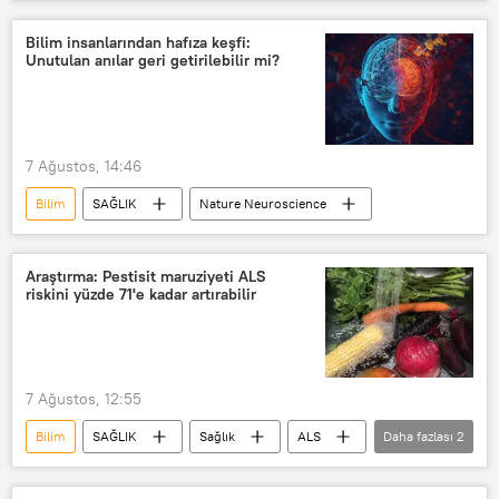
Araştırma
Bilim insanlarından hafıza keşfi:
Unutulan anılar geri getirilebilir mi?
7 Ağustos, 14:46
Bilim
SAĞLIK
Nature Neuroscience
Araştırma: Pestisit maruziyeti ALS
riskini yüzde 71'e kadar artırabilir
7 Ağustos, 12:55
Bilim
SAĞLIK
Sağlık
ALS
Daha fazlası
2
Araştırma
pestisit