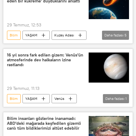
eden bir kükreme' duyduklarını anlattı
29 Temmuz, 12:53
Bilim
YAŞAM
Kuzey Adası
Daha fazlası
5
Bilim Haberleri
Bilim insanları
Uzay
meteor
Meteor
16 yıl sonra fark edilen gizem: Venüs'ün
atmosferinde dev halkaların izine
rastlandı
29 Temmuz, 11:13
Bilim
YAŞAM
Venüs
Daha fazlası
1
Güneş
Bilim insanları gözlerine inanamadı:
ABD'deki mağarada keşfedilen gizemli
canlı tüm bildiklerimizi altüst edebilir