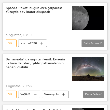
Ay
Cape Canaveral
Falcon 9
SpaceX Roketi bugün Ay’a çarpacak:
Yüzeyde dev krater oluşacak
Çarpışma
Haberler
yılsonu2026
Bilim insanları
5 Ağustos, 07:10
Bilim
yılsonu2026
Daha fazlası
10
Bilim Haberleri
Bilim insanları
Bilim insanı
YAŞAM
Samanyolu'nda şaşırtan keşif: Evrenin
ilk kara delikleri, yıldız patlamalarının
SpaceX
Falcon 9
nedeni olabilir
Avrupa Uzay Ajansı (ESA)
Dünya
NASA
LRO
Ay
1 Ağustos, 20:56
Bilim
YAŞAM
Samanyolu
Daha fazlası
1
Süpernova