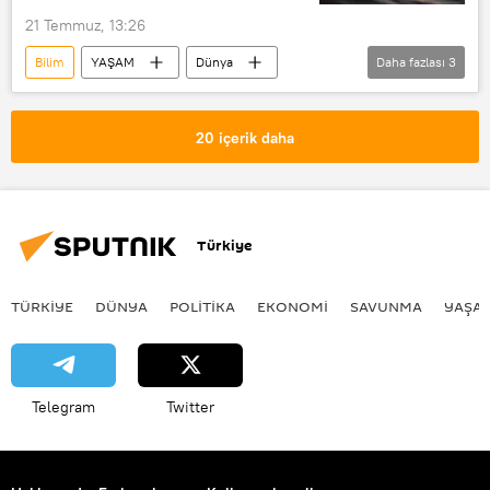
21 Temmuz, 13:26
Bilim
YAŞAM
Dünya
Daha fazlası
3
iklim değişikliği
okyanus
Araştırma
20 içerik daha
Türkiye
TÜRKIYE
DÜNYA
POLİTİKA
EKONOMİ
SAVUNMA
YAŞA
Telegram
Twitter