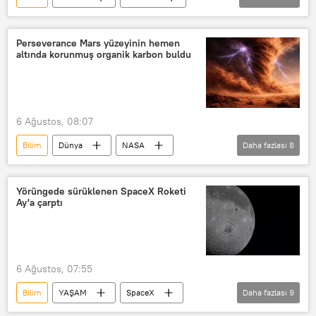
Araştırma
Perseverance Mars yüzeyinin hemen
altında korunmuş organik karbon buldu
6 Ağustos, 08:07
Bilim
Dünya
NASA
Daha fazlası
8
Perseverance
Curiosity
Mars
YAŞAM
Yörüngede sürüklenen SpaceX Roketi
Ay'a çarptı
Bilim Haberleri
Bilim insanları
Bilim insanı
yılsonu2026
6 Ağustos, 07:55
Bilim
YAŞAM
SpaceX
Daha fazlası
9
ESO
NASA
Çarşamba