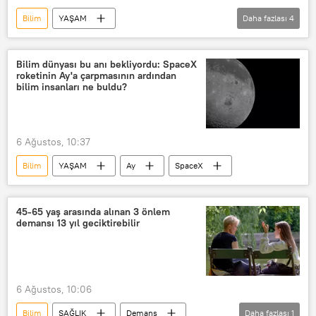
Bilim
YAŞAM
Daha fazlası
4
Imperial College London
Bitki
Marul
Kırmızı et
Bilim dünyası bu anı bekliyordu: SpaceX
roketinin Ay'a çarpmasının ardından
bilim insanları ne buldu?
6 Ağustos, 10:37
Bilim
YAŞAM
Ay
SpaceX
45-65 yaş arasında alınan 3 önlem
demansı 13 yıl geciktirebilir
6 Ağustos, 10:06
Bilim
SAĞLIK
Demans
Daha fazlası
1