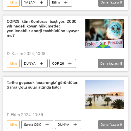
İklim
YAŞAM
Bilim
Daha fazlası
8
Çevre
iklim değişikliği
İklim krizi
Sıcaklık
COP29 İklim Konferası başlıyor: 2030
yılı hedefi koyan hükümetler,
Copernicus
Sera gazı
yenilenebilir enerji taahhüdüne uyuyor
mu?
sera gazı emisyonu
Küresel iklim
Kriz
12 Kasım 2024, 10:18
İklim
DÜNYA
COP 26
Daha fazlası
11
iklim
iklim değişikliği
Paris İklim Anlaşması
Tarihe geçecek 'esrarengiz' görüntüler:
Sahra Çölü sular altında kaldı
Birleşmiş Milletler Hükümetlerarası İklim Değişikliği Paneli (IPCC)
İklim kriziyle mücadele
İklim değişikliği
Küresel iklim
11 Ekim 2024, 10:39
Güneş enerjisi
Rüzgar enerjisi
İklim
Sahra Çölü
DÜNYA
Daha fazlası
9
Hava
yeşil