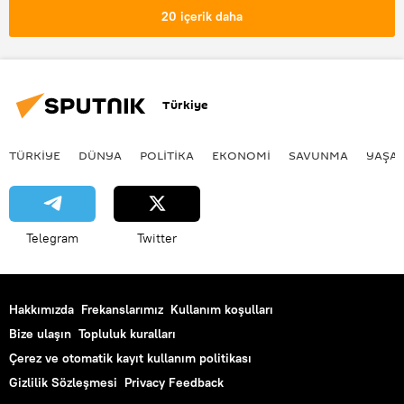
İklim değişikliği
Küresel iklim
20 içerik daha
Ege
Ege Bölgesi
Türkiye
TÜRKIYE
DÜNYA
POLİTİKA
EKONOMİ
SAVUNMA
YAŞA
Telegram
Twitter
Hakkımızda
Frekanslarımız
Kullanım koşulları
Bize ulaşın
Topluluk kuralları
Çerez ve otomatik kayıt kullanım politikası
Gizlilik Sözleşmesi
Privacy Feedback