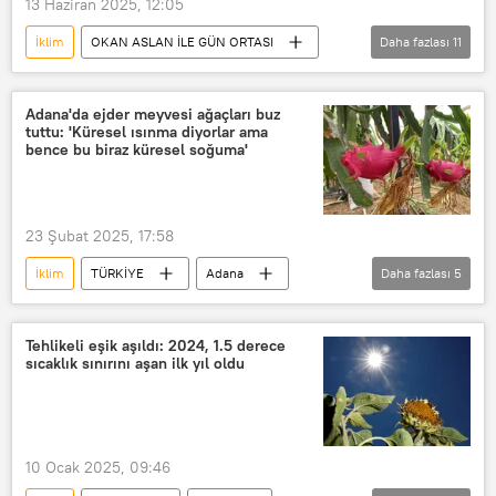
13 Haziran 2025, 12:05
İklim
OKAN ASLAN İLE GÜN ORTASI
Daha fazlası
11
Haberler
Türkiye
Radyo Sputnik
Radyo
Adana'da ejder meyvesi ağaçları buz
tuttu: 'Küresel ısınma diyorlar ama
RADYO
Çevre
bence bu biraz küresel soğuma'
Çevre, Şehircilik ve İklim Değişikliği Bakanlığı
iklim
iklim değişikliği
23 Şubat 2025, 17:58
Çevre kirliliği
TÜKONFED
İklim
TÜRKİYE
Adana
Daha fazlası
5
ejder meyvesi
buz
iklim değişikliği
Küresel ısınma
Tehlikeli eşik aşıldı: 2024, 1.5 derece
sıcaklık sınırını aşan ilk yıl oldu
küresel soğuma
10 Ocak 2025, 09:46