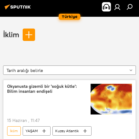
Türkiye
İklim
Tarih aralığı belirle
Okyanusta gizemli bir 'soğuk kütle':
Bilim insanları endişeli
15 Haziran , 11:47
İklim
YAŞAM
Kuzey Atlantik