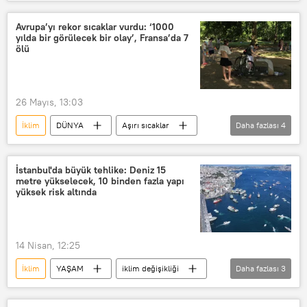
Avrupa’yı rekor sıcaklar vurdu: ‘1000
yılda bir görülecek bir olay’, Fransa’da 7
ölü
26 Mayıs, 13:03
İklim
DÜNYA
Aşırı sıcaklar
Daha fazlası
4
Avrupa
Fransa
Meteo France
İngiltere
İstanbul'da büyük tehlike: Deniz 15
metre yükselecek, 10 binden fazla yapı
yüksek risk altında
14 Nisan, 12:25
İklim
YAŞAM
iklim değişikliği
Daha fazlası
3
İstanbul
İstanbul Üniversitesi