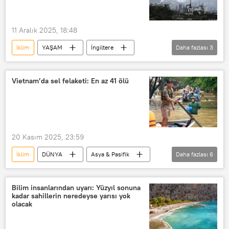
11 Aralık 2025, 18:48
İklim
YAŞAM
İngiltere
Daha fazlası
3
Fosil yakıt
Üniversite
Göçmen
Vietnam’da sel felaketi: En az 41 ölü
20 Kasım 2025, 23:59
İklim
DÜNYA
Asya & Pasifik
Daha fazlası
6
Vietnam
Sel
Sel felaketi
Yağmur
iklim değişikliği
Bilim insanlarından uyarı: Yüzyıl sonuna
kadar sahillerin neredeyse yarısı yok
İklim krizi
olacak