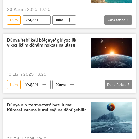
20 Kasım 2025, 10:20
İklim
YAŞAM
iklim
Daha fazlası
2
iklim değişikliği
kıyı erozyonu
Dünya 'tehlikeli bölgeye' giriyor, ilk
yıkıcı iklim dönüm noktasına ulaştı
13 Ekim 2025, 16:25
İklim
YAŞAM
Dünya
Daha fazlası
7
Antarktika
Grönland
Exeter
Küresel ısınma
Mercan resifi
Dünya’nın ‘termostatı’ bozulursa:
Küresel ısınma buzul çağına dönüşebilir
Çevre
Amazon
26 Eylül 2025, 18:19