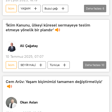
İklim
YAŞAM
Buzul çağı
Daha fazlası
6
Dünya
Küresel ısınma
iklim değişikliği
Çevre
'İklim Kanunu, ülkeyi küresel sermayeye teslim
etmeye yönelik bir plandır'
California Üniversitesi
Haberler
Ali Çağatay
10 Temmuz 2025, 07:07
İklim
SEYİR HALİ
Türkiye
Daha fazlası
10
Resmî Gazete
İklim Yasası
Ali Çağatay
Seyir Hali
Cem Arüv: Yaşam biçimimizi tamamen değiştirmeliyiz'
Radyo Sputnik
Radyo
RADYO
Haberler
Sera gazı
Okan Aslan
sera gazı emisyonu