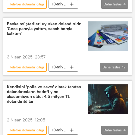
Telefon dolandırıcılığı
TÜRKİYE
Daha fazlası
4
kredi kartı dolandırıcılığı
Sakarya
İl Jandarma Komutanlığı
Dolandırıcılık Büro Amirliği
Dolandırıcılık
Nitelikli dolandırıcılık
Banka müşterileri uyurken dolandırıldı:
'Gece parayla yattım, sabah borçla
kalktım'
3 Nisan 2025, 23:57
Telefon dolandırıcılığı
TÜRKİYE
Daha fazlası
12
Banka
banka hesabı
banka dolandırıcılığı
Banka soygunu
Kendisini 'polis ve savcı' olarak tanıtan
dolandırıcıların hedefi yine
banka kartı
Banka desteği
akademisyen oldu: 4.5 milyon TL
dolandırıldılar
Dolandırıcılık
Nitelikli dolandırıcılık
internet dolandırıcılığı
2 Nisan 2025, 12:05
e-dolandırıcılık
Telefon dolandırıcılığı
TÜRKİYE
Daha fazlası
4
kredi kartı dolandırıcılığı