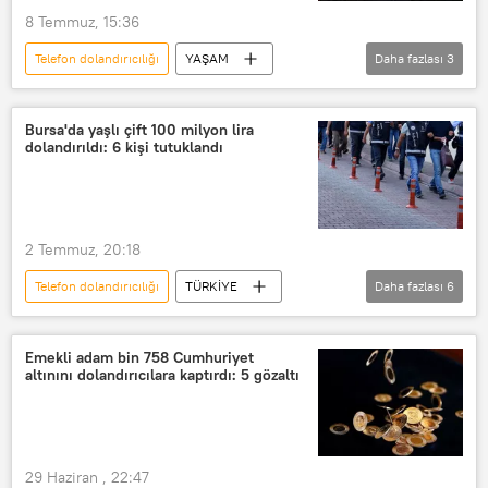
8 Temmuz, 15:36
Telefon dolandırıcılığı
YAŞAM
Daha fazlası
3
Halil Ergün
Dolandırıcılık
Nitelikli dolandırıcılık
Bursa'da yaşlı çift 100 milyon lira
dolandırıldı: 6 kişi tutuklandı
2 Temmuz, 20:18
Telefon dolandırıcılığı
TÜRKİYE
Daha fazlası
6
Bursa
Dolandırıcılık
Nitelikli dolandırıcılık
Emekli adam bin 758 Cumhuriyet
altınını dolandırıcılara kaptırdı: 5 gözaltı
internet dolandırıcılığı
tapu dolandırıcılığı
banka dolandırıcılığı
29 Haziran , 22:47