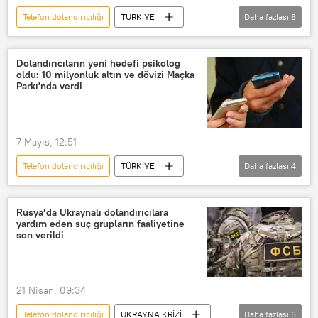
Telefon dolandırıcılığı
TÜRKİYE
Daha fazlası
8
İstanbul
Cumhuriyet
Altın
ons altın
gram altın
Dolandırıcıların yeni hedefi psikolog
oldu: 10 milyonluk altın ve dövizi Maçka
altın fiyatları
Dolandırıcılık
Parkı'nda verdi
Nitelikli dolandırıcılık
7 Mayıs, 12:51
Telefon dolandırıcılığı
TÜRKİYE
Daha fazlası
4
Maçka Parkı
MİT
Dolandırıcılık
Nitelikli dolandırıcılık
Rusya’da Ukraynalı dolandırıcılara
yardım eden suç grupların faaliyetine
son verildi
21 Nisan, 09:34
Telefon dolandırıcılığı
UKRAYNA KRİZİ
Daha fazlası
6