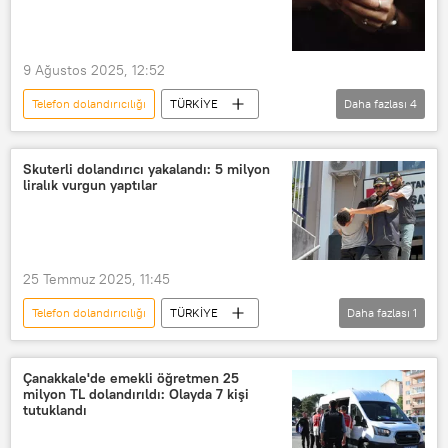
banka dolandırıcılığı
internet dolandırıcılığı
9 Ağustos 2025, 12:52
Nitelikli dolandırıcılık
e-dolandırıcılık
Telefon dolandırıcılığı
TÜRKİYE
Daha fazlası
4
Dolandırıcılık
internet dolandırıcılığı
Nitelikli dolandırıcılık
e-dolandırıcılık
Skuterli dolandırıcı yakalandı: 5 milyon
liralık vurgun yaptılar
25 Temmuz 2025, 11:45
Telefon dolandırıcılığı
TÜRKİYE
Daha fazlası
1
Dolandırıcılık
Çanakkale'de emekli öğretmen 25
milyon TL dolandırıldı: Olayda 7 kişi
tutuklandı