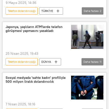
9 Mayıs 2025, 14:36
Dolandırıcılık Büro Amirliği
Telefon dolandırıcılığı
TÜRKİYE
Daha fazlası
2
Güler Sabancı
Dolandırıcılık
Japonya, yaşlıların ATM'lerde telefon
görüşmesi yapmasını yasakladı
25 Nisan 2025, 19:43
Telefon dolandırıcılığı
DÜNYA
Daha fazlası
11
Japonya
ATM
Dolandırıcılık
banka dolandırıcılığı
Sosyal medyada 'sahte kadın' profiliyle
500 milyon liralık dolandırıcılık
internet dolandırıcılığı
Nitelikli dolandırıcılık
e-dolandırıcılık
vergi dolandırıcılığı
7 Nisan 2025, 18:16
sigorta dolandırıcılığı