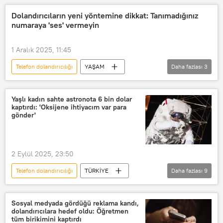
Nitelikli dolandırıcılık
Dolandırıcıların yeni yöntemine dikkat: Tanımadığınız
numaraya 'ses' vermeyin
internet dolandırıcılığı
e-dolandırıcılık
banka dolandırıcılığı
1 Aralık 2025, 11:45
Telefon dolandırıcılığı
YAŞAM
Daha fazlası
3
Dolandırıcılık
Nitelikli dolandırıcılık
banka dolandırıcılığı
Yaşlı kadın sahte astronota 6 bin dolar
kaptırdı: 'Oksijene ihtiyacım var para
gönder'
2 Eylül 2025, 23:50
Telefon dolandırıcılığı
TÜRKİYE
Daha fazlası
9
ABD
Uzay
Uzay aracı
Uluslararası Uzay İstasyonu (UUİ)
Sosyal medyada gördüğü reklama kandı,
dolandırıcılara hedef oldu: Öğretmen
uzay giysisi
Dolandırıcılık
tüm birikimini kaptırdı