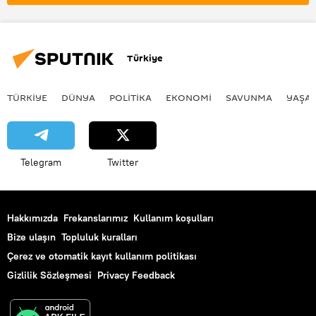
Dolandırıcılık
banka dolandırıcılığı
internet dolandırıcılığı
e-dolandırıcılık
kamu kurumları
Türkiye
Banka
GSM operatörleri
TÜRKIYE
DÜNYA
POLİTİKA
EKONOMİ
SAVUNMA
YAŞA
Telegram
Twitter
Hakkımızda
Frekanslarımız
Kullanım koşulları
Bize ulaşın
Topluluk kuralları
Çerez ve otomatik kayıt kullanım politikası
Gizlilik Sözleşmesi
Privacy Feedback