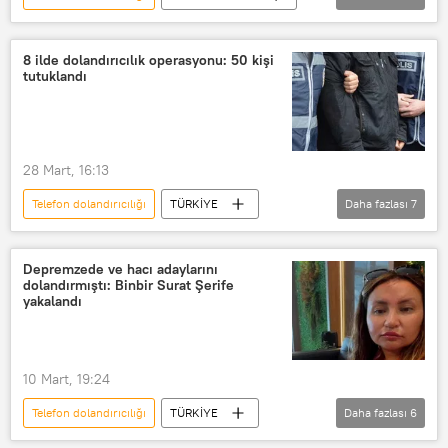
Rusya
Yaroslavl
Rusya Federal Güvenlik Servisi (FSB)
8 ilde dolandırıcılık operasyonu: 50 kişi
tutuklandı
Ukrayna
Dolandırıcılık
SIM kart
28 Mart, 16:13
Telefon dolandırıcılığı
TÜRKİYE
Daha fazlası
7
Dolandırıcılık
Nitelikli dolandırıcılık
internet dolandırıcılığı
Depremzede ve hacı adaylarını
dolandırmıştı: Binbir Surat Şerife
sigorta dolandırıcılığı
yakalandı
tapu dolandırıcılığı
e-dolandırıcılık
banka dolandırıcılığı
10 Mart, 19:24
Telefon dolandırıcılığı
TÜRKİYE
Daha fazlası
6
MİT
NATO
Dolandırıcılık