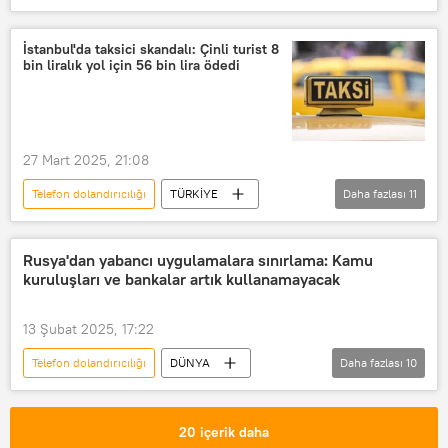
Türkiye
Akademisyen
Dolandırıcılık Büro Amirliği
İstanbul
Dolandırıcılık
İstanbul'da taksici skandalı: Çinli turist 8
bin liralık yol için 56 bin lira ödedi
27 Mart 2025, 21:08
Telefon dolandırıcılığı
TÜRKİYE
Daha fazlası
11
Taksi
Sarı taksi
Sarı taksi plakası
Dolandırıcılık
Rusya'dan yabancı uygulamalara sınırlama: Kamu
kuruluşları ve bankalar artık kullanamayacak
internet dolandırıcılığı
Nitelikli dolandırıcılık
e-dolandırıcılık
13 Şubat 2025, 17:22
vergi dolandırıcılığı
Telefon dolandırıcılığı
DÜNYA
Daha fazlası
10
sigorta dolandırıcılığı
Rusya
Rusya Federasyonu
kredi kartı dolandırıcılığı
Mihail Mişustin
Bakanlar Kurulu
20 içerik daha
Dolandırıcılık Büro Amirliği