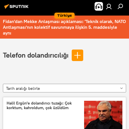
Türkiye
Fidan'dan Mekke Anlaşması açıklaması: 'Teknik olarak, NATO
Antlaşması'nın kolektif savunmaya ilişkin 5. maddesiyle
aynı
Telefon dolandırıcılığı
Tarih aralığı belirle
Halil Ergün'e dolandırıcı tuzağı: Çok
korktum, kahroldum, çok üzüldüm