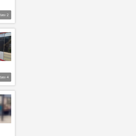
lası
2
lası
4