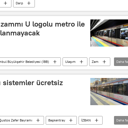
Darp
 zammı U logolu metro ile
ulanmayacak
anbul Büyükşehir Belediyesi (İBB)
Ulaşım
Zam
Daha fa
ı sistemler ücretsiz
ğustos Zafer Bayramı
Başkentray
İZBAN
Daha fa