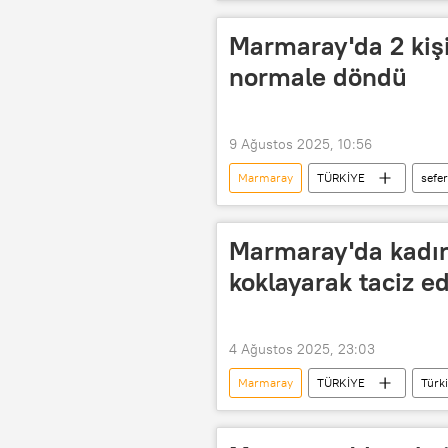
Toplu taşıma
Marmaray'da 2 kişi 
normale döndü
9 Ağustos 2025, 10:56
Marmaray
TÜRKİYE
sefer
Marmaray'da kadın
koklayarak taciz e
4 Ağustos 2025, 23:03
Marmaray
TÜRKİYE
Türk