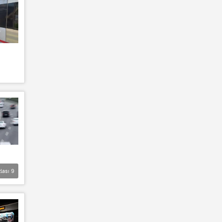
lası
9