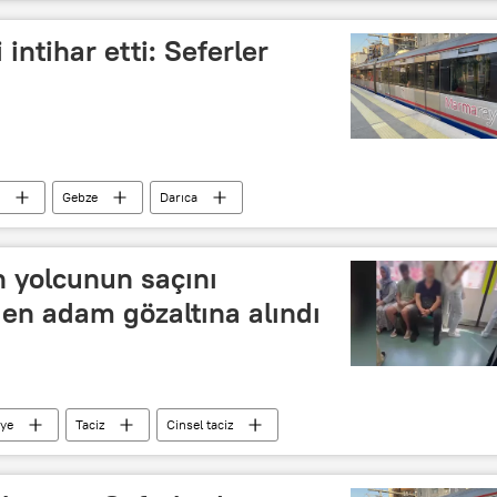
intihar etti: Seferler
Gebze
Darıca
 yolcunun saçını
den adam gözaltına alındı
iye
Taciz
Cinsel taciz