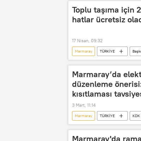
Toplu taşıma için 
hatlar ücretsiz ola
17 Nisan, 09:32
Marmaray
TÜRKİYE
Başk
Marmaray’da elektr
düzenleme önerisi
kısıtlaması tavsiye
3 Mart, 11:14
Marmaray
TÜRKİYE
KDK
Ulaştırma, Denizcilik ve Haberleşme Bak
Marmaray'da ramaz