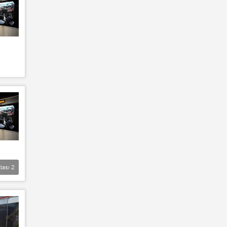
lası
2