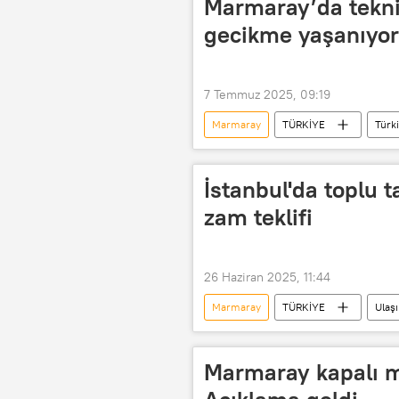
Marmaray’da teknik
gecikme yaşanıyor
7 Temmuz 2025, 09:19
Marmaray
TÜRKİYE
Türk
İstanbul'da toplu 
zam teklifi
26 Haziran 2025, 11:44
Marmaray
TÜRKİYE
Ulaş
İstanbul Büyükşehir Belediyesi (İBB)
otobüs bileti
Vapur
Marmaray kapalı m