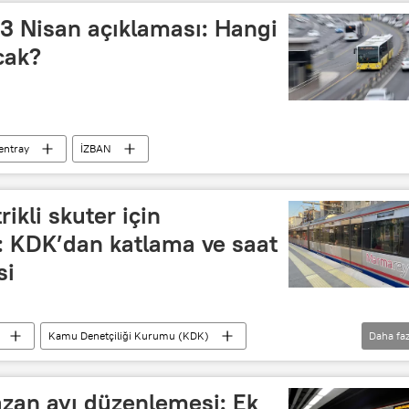
23 Nisan açıklaması: Hangi
cak?
entray
İZBAN
ikli skuter için
: KDK’dan katlama ve saat
si
Kamu Denetçiliği Kurumu (KDK)
Daha faz
anlığı
TCDD
an ayı düzenlemesi: Ek