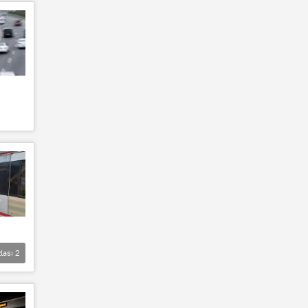
lası
2