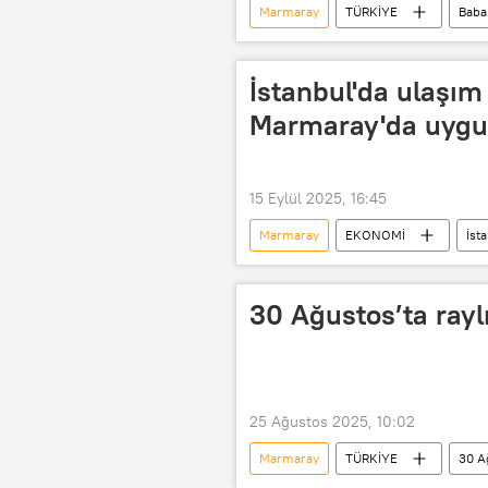
Marmaray
TÜRKİYE
Baba
İstanbul'da ulaşım
Marmaray'da uyg
15 Eylül 2025, 16:45
Marmaray
EKONOMİ
İst
Metro
30 Ağustos’ta rayl
25 Ağustos 2025, 10:02
Marmaray
TÜRKİYE
30 A