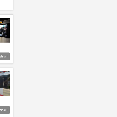
zlası
1
zlası
1