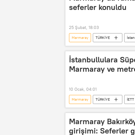
seferler konuldu
25 Şubat, 18:03
Marmaray
TÜRKİYE
İstan
İstanbullulara Süp
Marmaray ve metr
10 Ocak, 04:01
Marmaray
TÜRKİYE
İETT
Fenerbahçe
İstanbul
Marmaray Bakırköy
girişimi: Seferler 