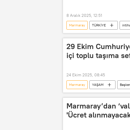
8 Aralık 2025, 12:51
Marmaray
TÜRKİYE
intih
29 Ekim Cumhuriye
içi toplu taşıma se
24 Ekim 2025, 08:45
Marmaray
YAŞAM
Başke
İstanbul
Marmaray’dan ‘vali
'Ücret alınmayacak