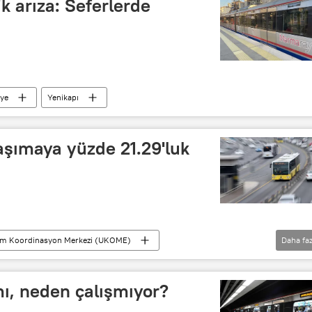
 arıza: Seferlerde
iye
Yenikapı
taşımaya yüzde 21.29'luk
ım Koordinasyon Merkezi (UKOME)
Daha faz
Toplu taşıma
Taksi
indi bindi
Minibüs
okul servis minibüsü
Zam
ı, neden çalışmıyor?