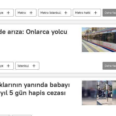
iye
Metro
Metro İstanbul
Metro hattı
Daha faz
e arıza: Onlarca yolcu
iye
İstanbul
Daha faz
meleri (İETT)
İstanbul Büyükşehir Belediyesi (İBB)
e Kanalizasyon İdaresi (İSKİ)
larının yanında babayı
yıl 5 gün hapis cezası