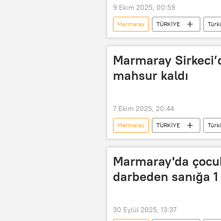
9 Ekim 2025, 00:59
Marmaray
TÜRKİYE
Türk
Metro İstanbul AŞ
valiz
Marmaray Sirkeci’d
mahsur kaldı
7 Ekim 2025, 20:44
Marmaray
TÜRKİYE
Türk
İstanbul Elektrik Tramvay ve Tünel İşlet
İstanbul Valiliği
İstanbul Su v
Marmaray'da çocuk
darbeden sanığa 1 
30 Eylül 2025, 13:37