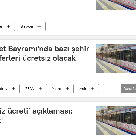
ar
istasyon
t Bayramı'nda bazı şehir
ferleri ücretsiz olacak
ntray
İZBAN
Metro
İzmir
Daha fa
z ücreti’ açıklaması:
'