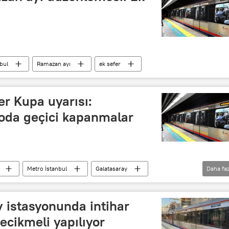
bul
Ramazan ayı
ek sefer
er Kupa uyarısı:
oda geçici kapanmalar
Metro İstanbul
Galatasaray
Daha faz
 istasyonunda intihar
gecikmeli yapılıyor