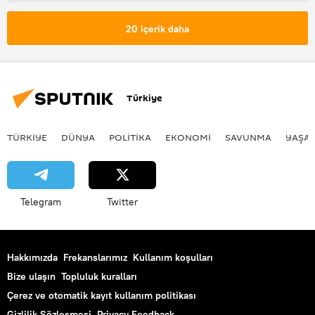
istifa
Kriz
Hazine ve Maliye Bakanlığı
20 içerik daha
Hazine ve Maliye Bakanı
Dezenformasyonla Mücadele Merkezi
Türkiye
TÜRKIYE
DÜNYA
POLİTİKA
EKONOMİ
SAVUNMA
YAŞA
Telegram
Twitter
Hakkımızda
Frekanslarımız
Kullanım koşulları
Bize ulaşın
Topluluk kuralları
Çerez ve otomatik kayıt kullanım politikası
Gizlilik Sözleşmesi
Privacy Feedback