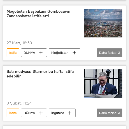
Sırbistan
Sırp İlerleme Partisi (SNS)
AB
Rusya
Çin
Moğolistan Başbakanı Gombocavın
Zandanshatar istifa etti
Belgrad
Seçim
Novi Sad
27 Mart, 18:59
İstifa
DÜNYA
Moğolistan
Daha fazlası
3
Başbakan
Parlamento
konsey
Batı medyası: Starmer bu hafta istifa
edebilir
9 Şubat, 11:24
İstifa
DÜNYA
İngiltere
Daha fazlası
3
Keir Starmer
Jeffrey Epstein