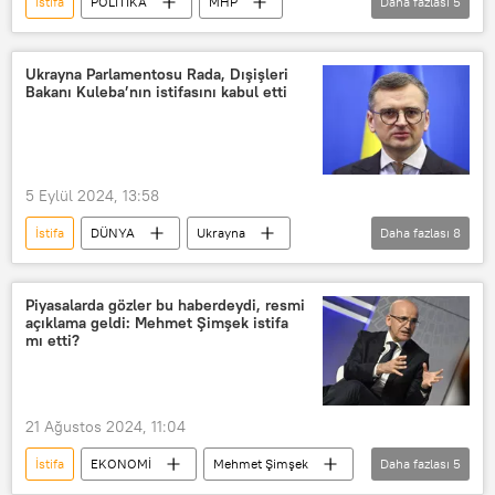
İstifa
POLİTİKA
MHP
Daha fazlası
5
Milliyetçi Hareket Partisi (MHP)
Murat Nuri Demirbaş
istifa
Ukrayna Parlamentosu Rada, Dışişleri
Bakanı Kuleba’nın istifasını kabul etti
Devlet Bahçeli
Sağlık
5 Eylül 2024, 13:58
İstifa
DÜNYA
Ukrayna
Daha fazlası
8
Ukrayna parlamentosu
Verhovna Rada
Yüksek Rada
Piyasalarda gözler bu haberdeydi, resmi
açıklama geldi: Mehmet Şimşek istifa
Rada
mı etti?
Ukrayna Dışişleri Bakanı Dmitriy Kuleba
istifa
kabul
21 Ağustos 2024, 11:04
Vladimir Zelenskiy
İstifa
EKONOMİ
Mehmet Şimşek
Daha fazlası
5