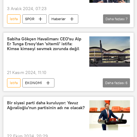
3 Aralık 2024, 07:23
İstifa
SPOR
Haberler
Daha fazlası
7
Candaş Tolga Işık
hasan arat
Ekol
Beşiktaş
Futbol
Sabiha Gökçen Havalimanı CEO'su Alp
Er Tunga Ersoy'dan 'sitemli' istifa:
istifa
Kriz
Kimse kimseyi sevmek zorunda değil
21 Kasım 2024, 11:10
İstifa
EKONOMİ
Daha fazlası
6
Sabiha Gökçen Havaalanı
Alp Er Tunga Ersoy
CEO
Bir siyasi parti daha kuruluyor: Yavuz
Ağıralioğlu'nun partisinin adı ne olacak?
genel müdür
TAV
istifa
22 Ekim 2024, 20:29