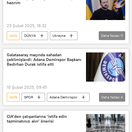
Toplu istifa
hazırım
23 Şubat 2025, 18:32
İstifa
DÜNYA
Ukrayna
Daha fazlası
11
Vladimir Zelenskiy
NATO
Görevi bırakma
Barış
ABD
Galatasaray maçında sahadan
çekilmişlerdi: Adana Demirspor Başkanı
Donald Trump
Vladimir Putin
Bedirhan Durak istifa etti
Washington
Seçim
Diktatör
Komedyen
10 Şubat 2025, 09:45
İstifa
SPOR
Adana Demirspor
Daha fazlası
4
Süper Lig
Türkiye Futbol Federasyonu (TFF)
CIA’den çalışanlarına ‘istifa edin
tazminatınızı alın’ önerisi
istifa
Bedirhan Durak