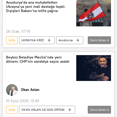
Peter Mandelson
Avusturya’da ana muhalefetten
Ukrayna’ya yeni mali desteğe tepki:
Dışişleri Bakanı’na istifa çağrısı
26 Ocak, 07:19
İstifa
UKRAYNA KRİZİ
Avusturya
Daha fazlası
4
Özgürlük Partisi (Avusturya)
Avusturya Özgürlük Partisi (FPÖ)
Beykoz Belediye Meclisi’nde yeni
dönem: CHP’nin sandalye sayısı azaldı
Ukrayna
Mali yardım
Okan Aslan
10 Eylül 2025, 13:45
İstifa
OKAN ASLAN İLE GÜN ORTASI
Daha fazlası
8