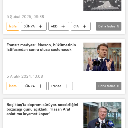
5 Şubat 2025, 09:38
İstifa
DÜNYA
ABD
CIA
Daha fazlası
5
Donald Trump
John Ratcliffe
Çin
Wall Street Journal
NBC
Fransız medyası: Macron, hükümetinin
istifasından sonra ulusa seslenecek
5 Aralık 2024, 13:08
İstifa
DÜNYA
Fransa
Daha fazlası
8
Emmanuel Macron
Ulusa sesleniş
Elysee Sarayı
Michel Barnier
Beşiktaş'ta deprem sürüyor, sessizliğini
bozacağı günü açıkladı: 'Hasan Arat
Perşembe
BFMTV
anlatırsa kıyamet kopar'
Donald Trump
Notre Dame Katedrali