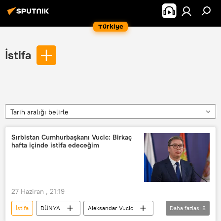
Türkiye
İstifa
Tarih aralığı belirle
Sırbistan Cumhurbaşkanı Vucic: Birkaç
hafta içinde istifa edeceğim
27 Haziran , 21:19
İstifa
DÜNYA
Aleksandar Vucic
Daha fazlası
8