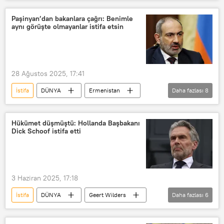
Beykoz
AK Parti
CHP
Alaattin Köseler
istifa
Radyo
Paşinyan’dan bakanlara çağrı: Benimle
aynı görüşte olmayanlar istifa etsin
RADYO
Radyo Sputnik
28 Ağustos 2025, 17:41
İstifa
DÜNYA
Ermenistan
Daha fazlası
8
Nikol Paşinyan
Ermenistan Başbakanı Nikol Paşinyan
Hükümet düşmüştü: Hollanda Başbakanı
Dick Schoof istifa etti
bakan
Samvel Karapetyan
Stockholm
Erivan
Bakanlar Kurulu
Facebook
3 Haziran 2025, 17:18
İstifa
DÜNYA
Geert Wilders
Daha fazlası
6
Dick Schoof
koalisyon