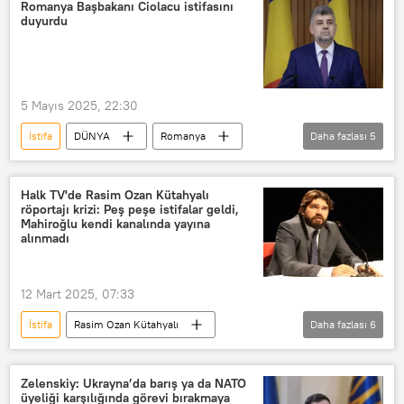
İşçi Partisi (Hollanda)
Hollanda
Romanya Başbakanı Ciolacu istifasını
duyurdu
Hollanda hükümeti
istifa
5 Mayıs 2025, 22:30
İstifa
DÜNYA
Romanya
Daha fazlası
5
Başbakan
Marcel Ciolacu
Haberler
George Simion
Halk TV'de Rasim Ozan Kütahyalı
röportajı krizi: Peş peşe istifalar geldi,
ikinci tur
Mahiroğlu kendi kanalında yayına
alınmadı
12 Mart 2025, 07:33
İstifa
Rasim Ozan Kütahyalı
Daha fazlası
6
Cafer Mahiroğlu
Halk TV
YAŞAM
Serpil Yılmaz
istifa
Zelenskiy: Ukrayna’da barış ya da NATO
üyeliği karşılığında görevi bırakmaya