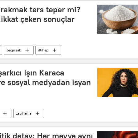
rakmak ters teper mi?
ikkat çeken sonuçlar
bağırsak
iltihap
şarkıcı Işın Karaca
ere sosyal medyadan isyan
zayıflama
ritik detay: Her meyve aynı