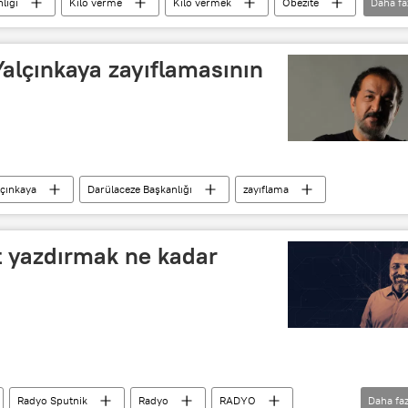
lığı
Kilo verme
Kilo vermek
Obezite
Daha fa
alçınkaya zayıflamasının
çınkaya
Darülaceze Başkanlığı
zayıflama
t yazdırmak ne kadar
Radyo Sputnik
Radyo
RADYO
Daha faz