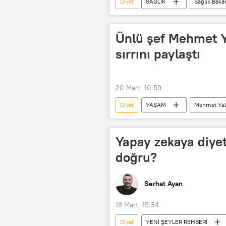
Diyet
SAĞLIK
Sağlık Bakan
obezite tedavisi
Ünlü şef Mehmet Y
sırrını paylaştı
20 Mart, 10:59
Diyet
YAŞAM
Mehmet Yal
Yapay zekaya diye
doğru?
Serhat Ayan
18 Mart, 15:34
Diyet
YENİ ŞEYLER REHBERİ