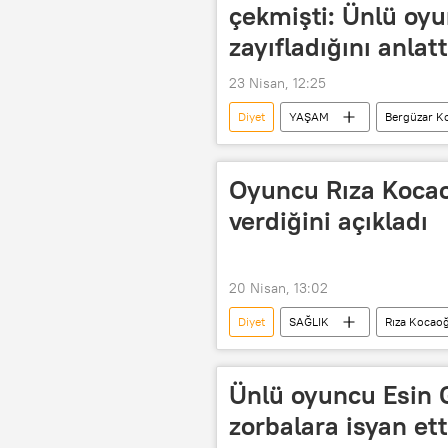
çekmişti: Ünlü oyu
zayıfladığını anlatt
23 Nisan, 12:25
Diyet
YAŞAM
Bergüzar Ko
zayıflama ilacı
spor
Oyuncu Rıza Kocaoğ
verdiğini açıkladı
20 Nisan, 13:02
Diyet
SAĞLIK
Rıza Kocao
Ünlü oyuncu Esin G
zorbalara isyan et