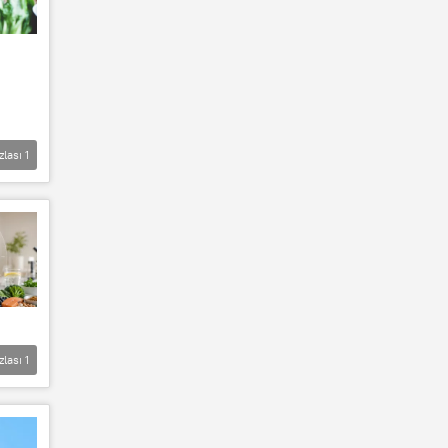
zlası
1
zlası
1