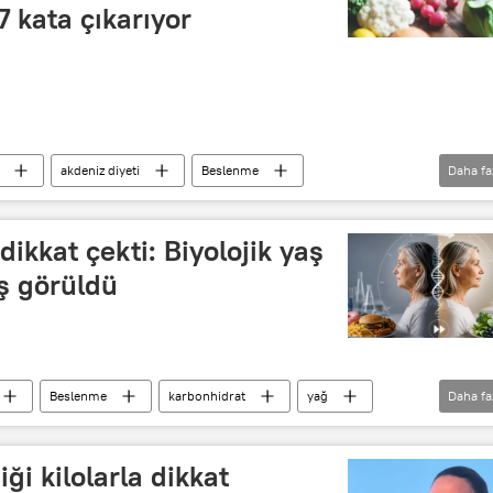
7 kata çıkarıyor
akdeniz diyeti
Beslenme
Daha fa
dikkat çekti: Biyolojik yaş
ş görüldü
Beslenme
karbonhidrat
yağ
Daha fa
i kilolarla dikkat