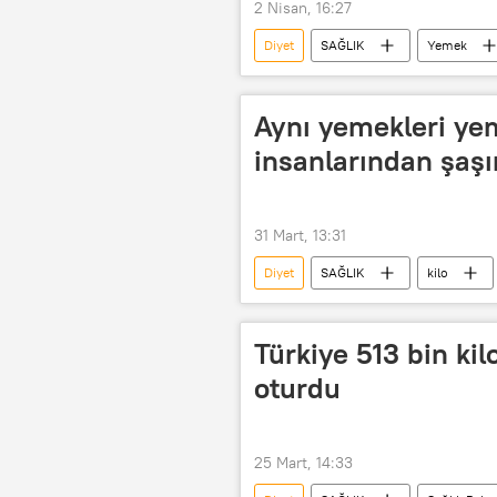
2 Nisan, 16:27
Diyet
SAĞLIK
Yemek
Aynı yemekleri yem
insanlarından şaş
31 Mart, 13:31
Diyet
SAĞLIK
kilo
Türkiye 513 bin kilo
oturdu
25 Mart, 14:33