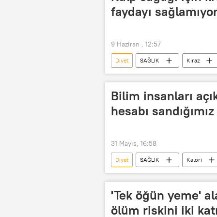
faydayı sağlamıyo
9 Haziran , 12:57
Diyet
SAĞLIK
Kiraz
Ölüm
Meyve
Sebze
Bilim insanları açık
hesabı sandığımız
31 Mayıs, 16:58
Diyet
SAĞLIK
Kalori
'Tek öğün yeme' al
ölüm riskini iki ka