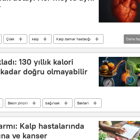
r
Çilek
kalp
Kalp damar hastalığı
Daha faz
ladı: 130 yıllık kalori
 kadar doğru olmayabilir
Besin zinciri
bağırsak
Bakteri
armı: Kalp hastalarında
tına ve kanser