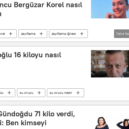
ncu Bergüzar Korel nasıl
ı
rel
zayıflama
zayıflama iğnesi
Daha faz
lu 16 kiloyu nasıl
ğlu
su orucu
su orucu nedir
ündoğdu 71 kilo verdi,
ti: Ben kimseyi