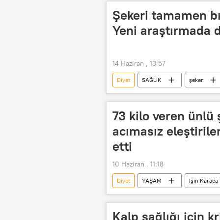
Şekeri tamamen bı
Yeni araştırmada d
14 Haziran , 13:57
Diyet
SAĞLIK
şeker
73 kilo veren ünlü 
acımasız eleştiril
etti
10 Haziran , 11:18
Diyet
YAŞAM
Işın Karaca
Kalp sağlığı için k