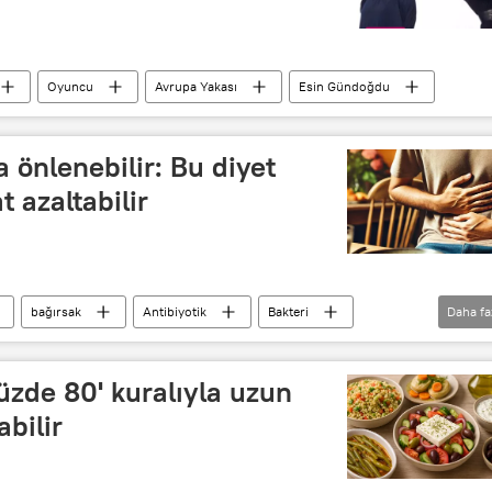
Oyuncu
Avrupa Yakası
Esin Gündoğdu
 önlenebilir: Bu diyet
 azaltabilir
bağırsak
Antibiyotik
Bakteri
Daha fa
Yüzde 80' kuralıyla uzun
bilir