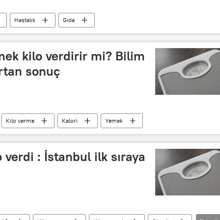
Hastalık
Gıda
ek kilo verdirir mi? Bilim
ırtan sonuç
Kilo verme
Kalori
Yemek
 verdi : İstanbul ilk sıraya