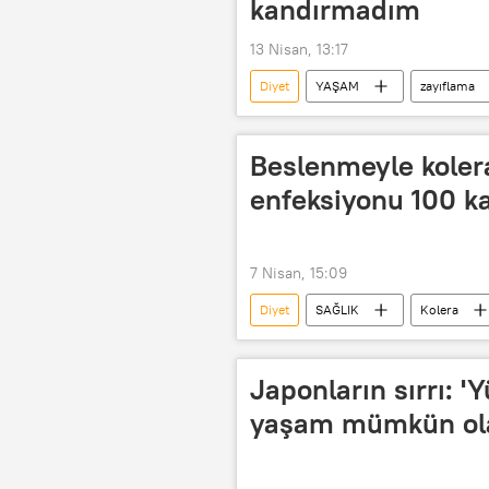
kandırmadım
13 Nisan, 13:17
Diyet
YAŞAM
zayıflama
Beslenmeyle kolera
enfeksiyonu 100 kat
7 Nisan, 15:09
Diyet
SAĞLIK
Kolera
Protein
Japonların sırrı: '
yaşam mümkün ola