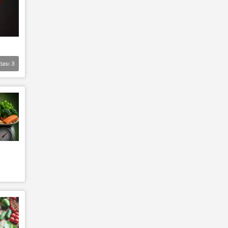
lası
3