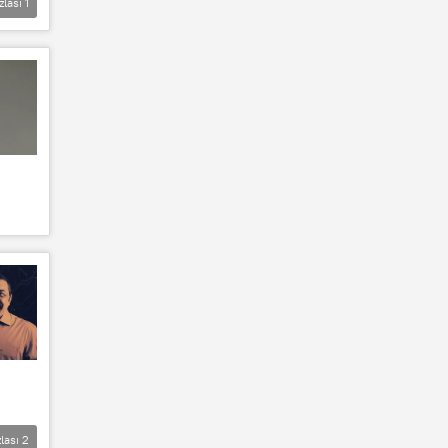
zlası
1
lası
2