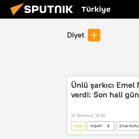
Türkiye
Diyet
Ünlü şarkıcı Emel 
verdi: Son hali g
10 Temmuz, 16:56
Diyet
YAŞAM
Emel Müftü