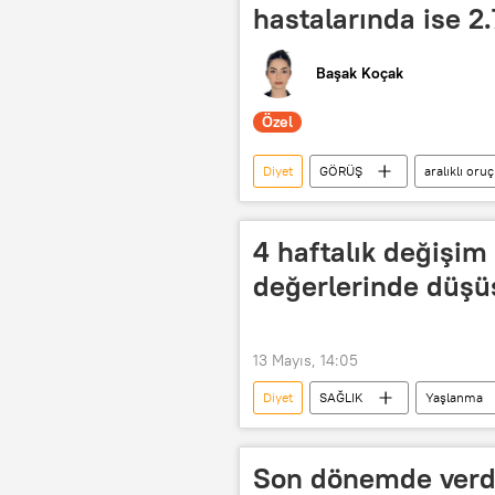
hastalarında ise 2.
Başak Koçak
Özel
Diyet
GÖRÜŞ
aralıklı oruç
Sağlıklı beslenme
4 haftalık değişim 
değerlerinde düşü
13 Mayıs, 14:05
Diyet
SAĞLIK
Yaşlanma
Protein
Son dönemde verdiğ