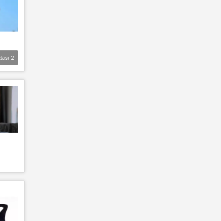
lası
2