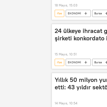
18 Mayıs, 15:03
iflas
EKONOMİ
Bursa
24 ülkeye ihracat g
şirketi konkordato i
15 Mayıs, 10:51
iflas
EKONOMİ
Bursa
Yıllık 50 milyon yu
etti: 43 yıldır sekt
14 Mayıs, 10:54