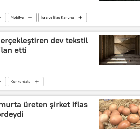
Mobilya
İcra ve İflas Kanunu
erçekleştiren dev tekstil
lan etti
Konkordato
murta üreten şirket iflas
ördeydi