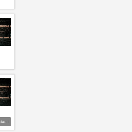
zlası
1