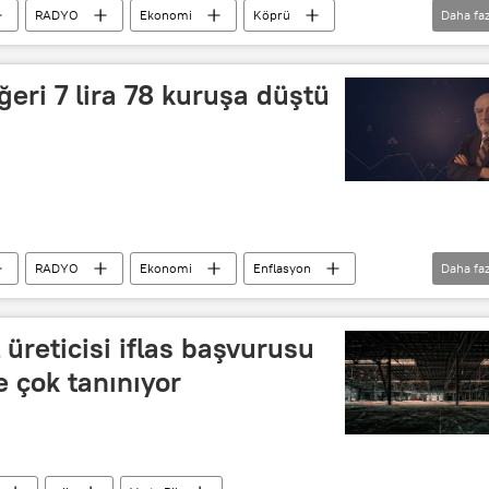
RADYO
Ekonomi
Köprü
Daha faz
Kredi
icra
Konkordato
ğeri 7 lira 78 kuruşa düştü
RADYO
Ekonomi
Enflasyon
Daha faz
aiz
Merkez Bankası
ATM
l üreticisi iflas başvurusu
e çok tanınıyor