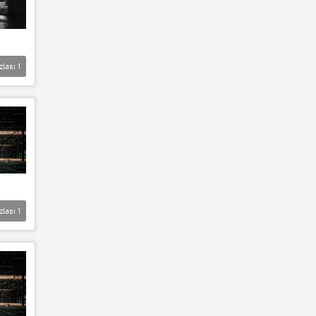
zlası
1
zlası
1