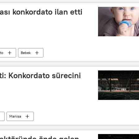
ı konkordato ilan etti
to
Bebek
tti: Konkordato sürecini
Manisa
sektöründe önde gelen