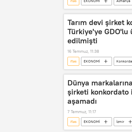
iflas
EKONOMİ
Almanya
Tarım devi şirket k
Türkiye'ye GDO'lu ü
edilmişti
16 Temmuz, 11:38
iflas
EKONOMİ
Konkorda
Dünya markalarına 
şirketi konkordato 
aşamadı
7 Temmuz, 11:17
iflas
EKONOMİ
İzmir
Konkordato