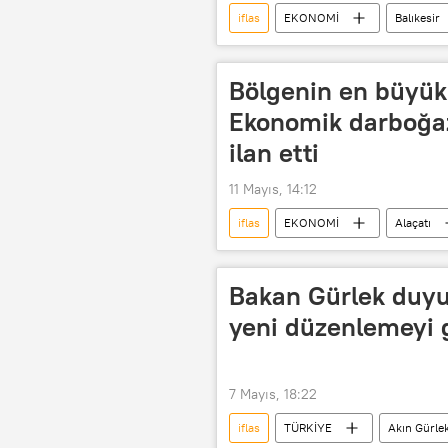
iflas
EKONOMİ
Balıkesir
İcra ve İflas Kanunu
Bölgenin en büyük 
Ekonomik darboğaz
ilan etti
11 Mayıs, 14:12
iflas
EKONOMİ
Alaçatı
İflas erteleme
Bakan Gürlek duyur
yeni düzenlemeyi g
7 Mayıs, 18:22
iflas
TÜRKİYE
Akın Gürle