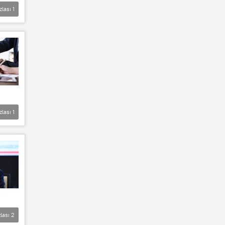
zlası
1
zlası
1
lası
2