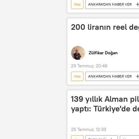
iflas
ANKARA'DAN HABER VER
Otoyol
Borç
Banka
200 liranın reel de
Zülfikar Doğan
29 Temmuz, 20:48
iflas
ANKARA'DAN HABER VER
Konkordato
Kredi
F
139 yıllık Alman pi
yaptı: Türkiye'de d
25 Temmuz, 12:33