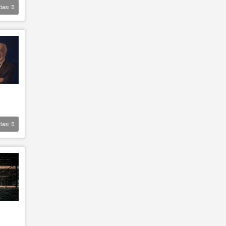
lası
5
lası
5