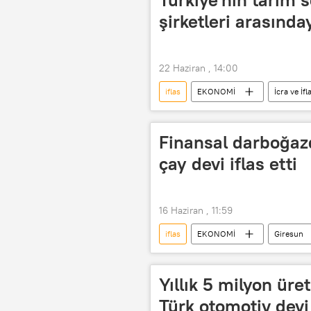
şirketleri arasınday
22 Haziran , 14:00
iflas
EKONOMİ
İcra ve İf
Finansal darboğazd
çay devi iflas etti
16 Haziran , 11:59
iflas
EKONOMİ
Giresun
Yıllık 5 milyon ür
Türk otomotiv devi 