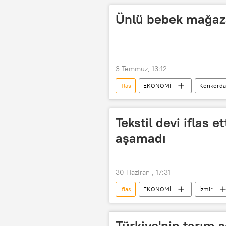
Ünlü bebek mağazas
3 Temmuz, 13:12
iflas
EKONOMİ
Konkorda
Tekstil devi iflas e
aşamadı
30 Haziran , 17:31
iflas
EKONOMİ
İzmir
Türkiye'nin tarım 