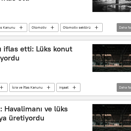
las Kanunu
Otomotiv
Otomotiv sektörü
Daha fa
 iflas etti: Lüks konut
ıyordu
İcra ve İflas Kanunu
inşaat
Daha fa
ti: Havalimanı ve lüks
lya üretiyordu