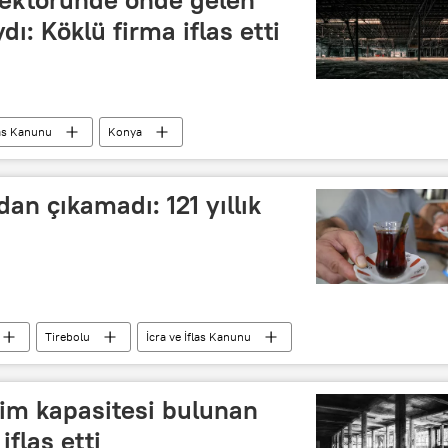
dı: Köklü firma iflas etti
las Kanunu
Konya
an çıkamadı: 121 yıllık
Tirebolu
İcra ve İflas Kanunu
etim kapasitesi bulunan
iflas etti