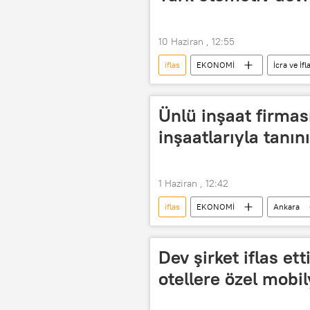
10 Haziran , 12:55
iflas
EKONOMİ
İcra ve İf
Otomotiv pazarı
Ünlü inşaat firması
inşaatlarıyla tanın
1 Haziran , 12:42
iflas
EKONOMİ
Ankara
inşaat sektörü
Dev şirket iflas et
otellere özel mobi