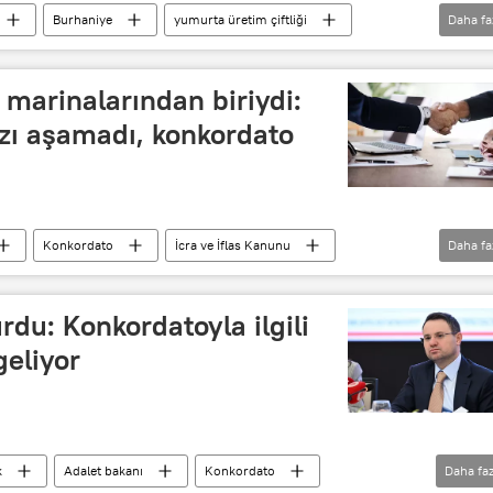
Burhaniye
yumurta üretim çiftliği
Daha fa
marinalarından biriydi:
ı aşamadı, konkordato
Konkordato
İcra ve İflas Kanunu
Daha fa
du: Konkordatoyla ilgili
eliyor
k
Adalet bakanı
Konkordato
Daha faz