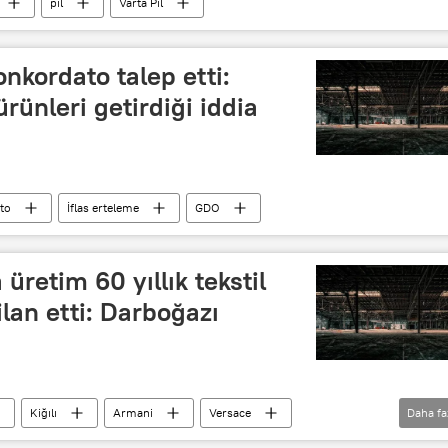
pil
Varta Pil
onkordato talep etti:
rünleri getirdiği iddia
to
İflas erteleme
GDO
üretim 60 yıllık tekstil
ilan etti: Darboğazı
Kiğılı
Armani
Versace
Daha fa