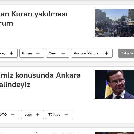
dan Kuran yakılması
yorum
sveç
Kuran
Cami
Rasmus Paludan
Daha faz
ğimiz konusunda Ankara
alindeyiz
ATO
İsveç
Türkiye