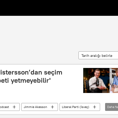
Tarih aralığı belirle
ristersson’dan seçim
eti yetmeyebilir'
odcast
Jimmie Akesson
Liberal Parti (İsveç)
Daha fa