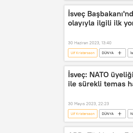
Jens Stoltenberg
Avrupa
İsveç Başbakanı'n
olayıyla ilgili ilk 
30 Haziran 2023, 13:40
Ulf Kristersson
DÜNYA
İ
NATO
Jens Stoltenberg
İsveç: NATO üyeli
ile sürekli temas h
30 Mayıs 2023, 22:23
Ulf Kristersson
DÜNYA
N