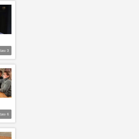
lası
3
lası
6