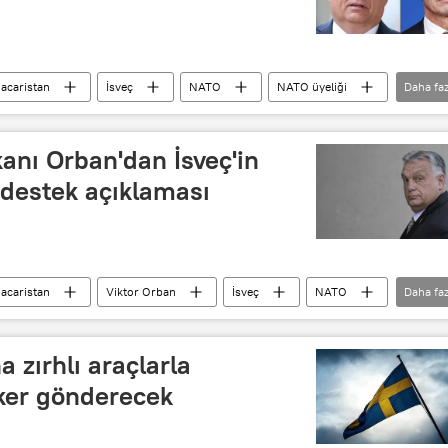
acaristan
İsveç
NATO
NATO üyeliği
Daha faz
 Orban
anı Orban'dan İsveç'in
 destek açıklaması
acaristan
Viktor Orban
İsveç
NATO
Daha faz
Jens Stoltenberg
Tobias Billström
a zırhlı araçlarla
ker gönderecek