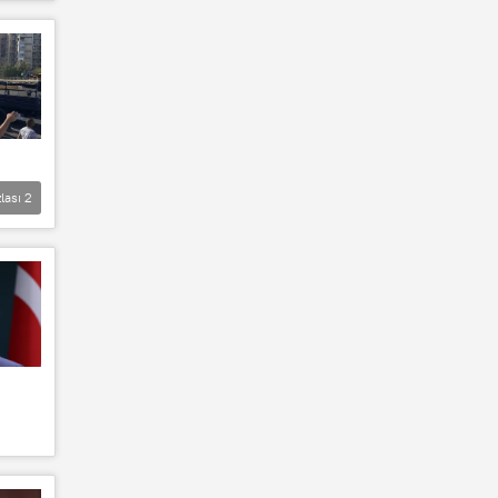
lası
2