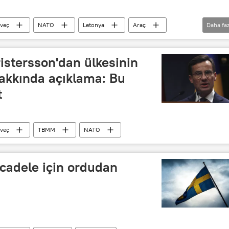
sveç
NATO
Letonya
Araç
Daha faz
ı araçlar
Asker
istersson'dan ülkesinin
akkında açıklama: Bu
t
sveç
TBMM
NATO
ücadele için ordudan