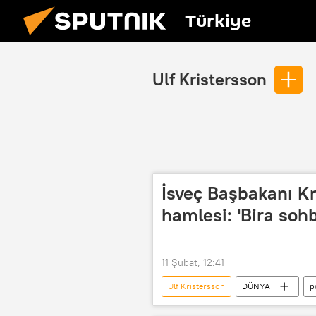
Türkiye
Ulf Kristersson
İsveç Başbakanı K
hamlesi: 'Bira sohb
11 Şubat, 12:41
Ulf Kristersson
DÜNYA
p
İsveç Demokratları Partisi