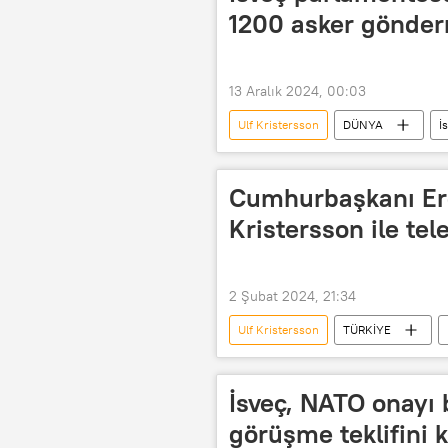
1200 asker gönder
13 Aralık 2024, 00:03
Ulf Kristersson
DÜNYA
İ
Kuzey Atlantik
Letonya
Cumhurbaşkanı Er
Kristersson ile te
2 Şubat 2024, 21:34
Ulf Kristersson
TÜRKİYE
İsveç, NATO onayı 
görüşme teklifini k