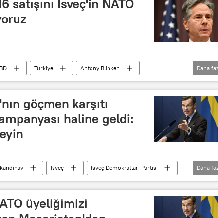
6 satışını İsveç'in NATO
yoruz
BD
Türkiye
Antony Blinken
Daha faz
TO
'nın göçmen karşıtı
ampanyası haline geldi:
eyin
skandinav
İsveç
İsveç Demokratları Partisi
Daha faz
marka
ATO üyeliğimizi