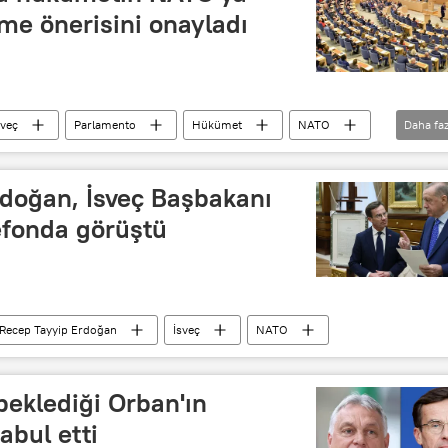
me önerisini onayladı
sveç
Parlamento
Hükümet
NATO
Daha faz
askeri personel
Leopard 2
doğan, İsveç Başbakanı
lefonda görüştü
Recep Tayyip Erdoğan
İsveç
NATO
beklediği Orban'ın
abul etti