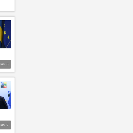
lası
3
lası
2