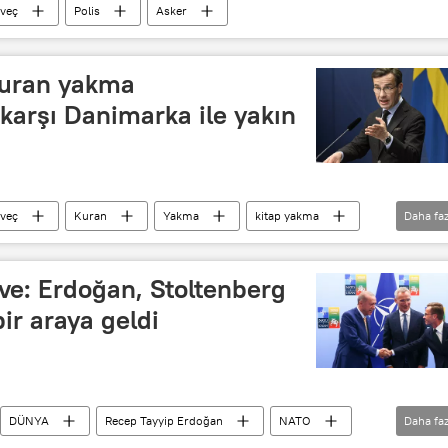
sveç
Polis
Asker
Kuran yakma
karşı Danimarka ile yakın
sveç
Kuran
Yakma
kitap yakma
Daha faz
Avrupa
rve: Erdoğan, Stoltenberg
bir araya geldi
DÜNYA
Recep Tayyip Erdoğan
NATO
Daha faz