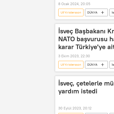
8 Ocak 2024, 20:05
Ulf Kristersson
DÜNYA
İ
zırh
Zırhlı araç
zırhl
İsveç Başbakanı Kr
NATO başvurusu h
karar Türkiye'ye ai
3 Ekim 2023, 22:30
Ulf Kristersson
DÜNYA
İ
İsveç, çetelerle m
yardım istedi
30 Eylül 2023, 20:12