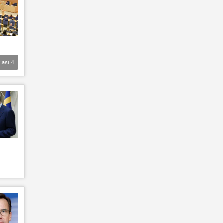
lası
4