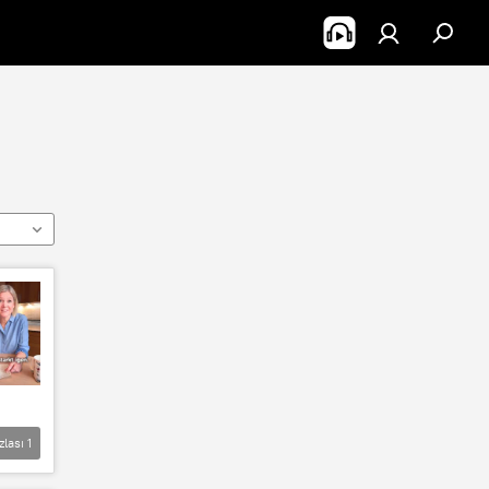
zlası
1