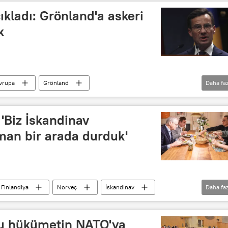
ıkladı: Grönland'a askeri
k
vrupa
Grönland
Daha faz
NATO
Liberal Parti (İsveç)
 'Biz İskandinav
man bir arada durduk'
Finlandiya
Norveç
İskandinav
Daha faz
Jonas Gahr Store
Alexander Stubb
su hükümetin NATO'ya