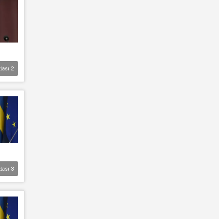
lası
2
lası
3