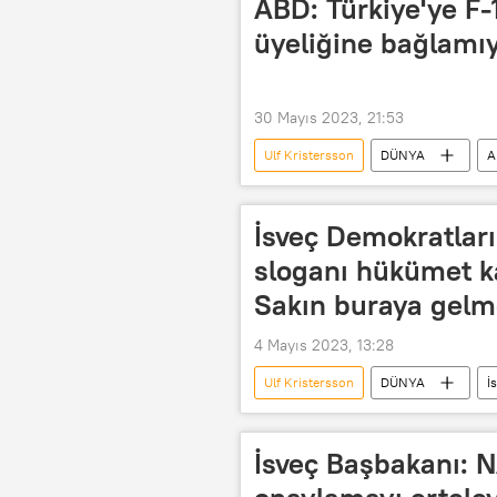
ABD: Türkiye'ye F-1
üyeliğine bağlamı
30 Mayıs 2023, 21:53
Ulf Kristersson
DÜNYA
A
Joe Biden
İsveç
NA
İsveç Demokratları
sloganı hükümet k
Sakın buraya gelm
4 Mayıs 2023, 13:28
Ulf Kristersson
DÜNYA
İ
Göç
Göçmen
Dani
İsveç Başbakanı: N