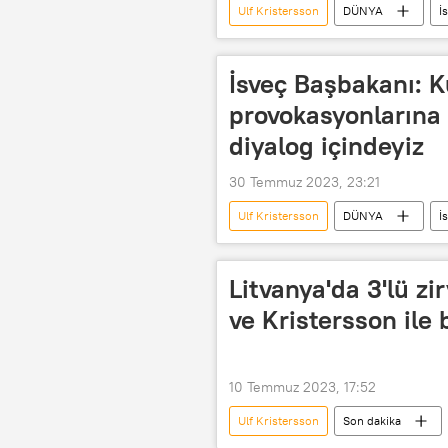
Ulf Kristersson
DÜNYA
İ
İsveç Başbakanı: 
provokasyonlarına 
diyalog içindeyiz
30 Temmuz 2023, 23:21
Ulf Kristersson
DÜNYA
İ
açıklama
Danimarka
Litvanya'da 3'lü zi
ve Kristersson ile 
10 Temmuz 2023, 17:52
Ulf Kristersson
Son dakika