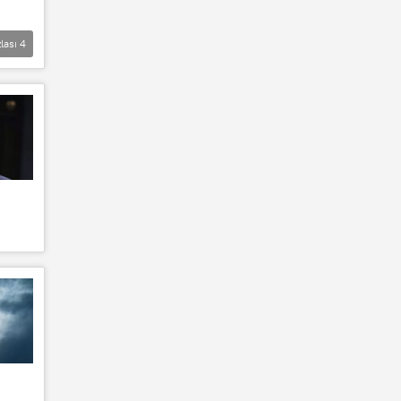
lası
4