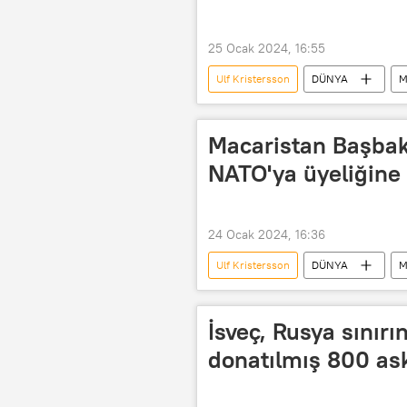
25 Ocak 2024, 16:55
Ulf Kristersson
DÜNYA
M
Türkiye
ABD
Viktor
Macaristan Başbak
NATO'ya üyeliğine
24 Ocak 2024, 16:36
Ulf Kristersson
DÜNYA
M
NATO Genel Sekreteri Jens Stoltenberg
İsveç, Rusya sınırın
donatılmış 800 as