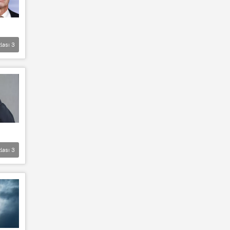
lası
3
lası
3