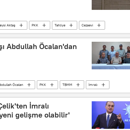
eysi Aktaş
PKK
Tahliye
Cezaevi
şı Abdullah Öcalan'dan
bdullah Öcalan
PKK
TBMM
İmralı
elik'ten İmralı
yeni gelişme olabilir'