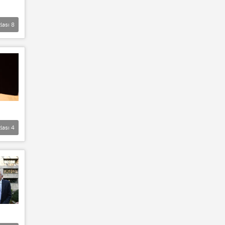
lası
8
lası
4