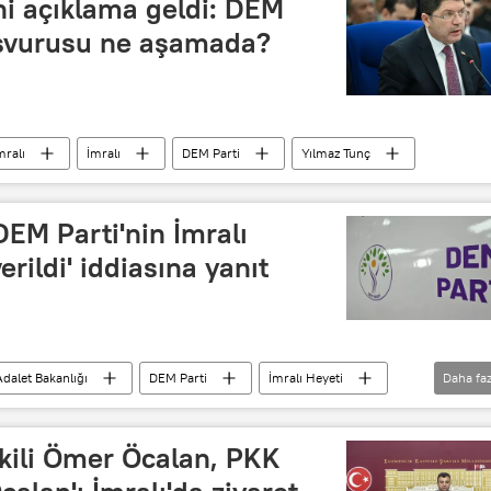
ni açıklama geldi: DEM
başvurusu ne aşamada?
mralı
İmralı
DEM Parti
Yılmaz Tunç
DEM Parti'nin İmralı
rildi' iddiasına yanıt
Adalet Bakanlığı
DEM Parti
İmralı Heyeti
Daha faz
Abdullah Öcalan
Avukat
ekili Ömer Öcalan, PKK