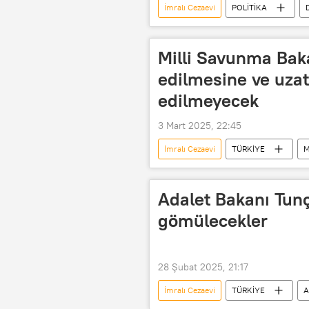
İmralı Cezaevi
POLİTİKA
Recep Tayyip Erdoğan
rande
DEM Parti İmralı çağrısı
DEM P
Milli Savunma Bak
edilmesine ve uza
edilmeyecek
3 Mart 2025, 22:45
İmralı Cezaevi
TÜRKİYE
M
Yaşar Güler
PKK
P
YPG/PKK
Abdullah Öcalan
Adalet Bakanı Tunç
DEM Parti İmralı çağrısı
DEM P
gömülecekler
28 Şubat 2025, 21:17
İmralı Cezaevi
TÜRKİYE
A