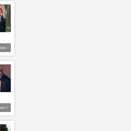
zlası
1
zlası
7