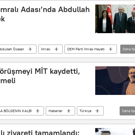
İmralı Adası’nda Abdullah
ek
bdullah Öcalan
İmralı
DEM Parti İmralı Heyeti
Daha fa
örüşmeyi MİT kaydetti,
rmeli
A BÖLGENİN KALBİ
Haberler
Türkiye
Daha fa
MHP
SDG
İmralı
lı ziyareti tamamlandı: