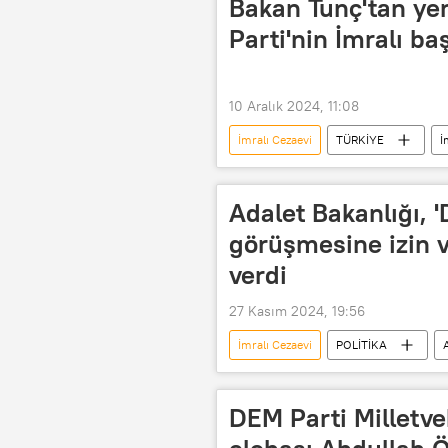
Bakan Tunç'tan ye
Parti'nin İmralı 
10 Aralık 2024, 11:08
İmralı Cezaevi
TÜRKİYE
İ
Adalet Bakanlığı, '
görüşmesine izin ve
verdi
27 Kasım 2024, 19:56
İmralı Cezaevi
POLİTİKA
İmralı tutanakları
İmralı
DEM Parti Milletv