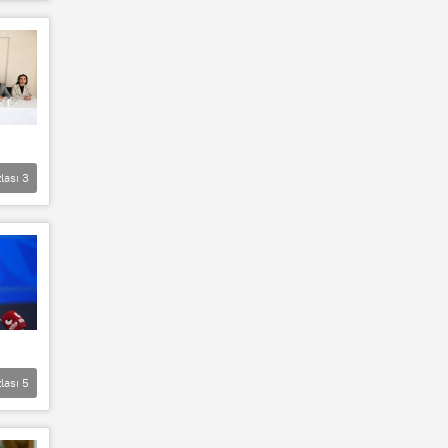
lası
3
lası
5