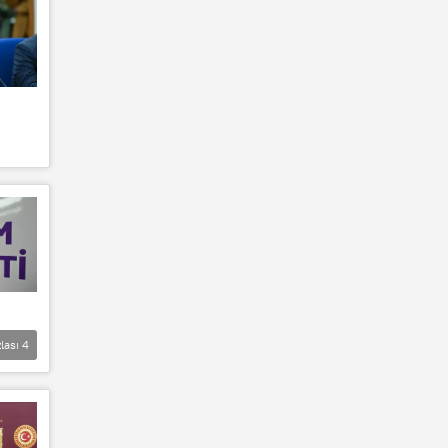
lası
4