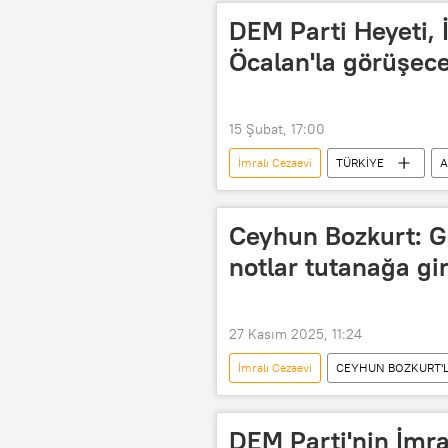
İmralı Yüksek Güvenlikli F Tipi Cezaevi
DEM Parti Heyeti, 
Öcalan'la görüşec
15 Şubat, 17:00
İmralı Cezaevi
TÜRKİYE
A
DEM Parti İmralı çağrısı
Ceyhun Bozkurt: G
notlar tutanağa gi
27 Kasım 2025, 11:24
İmralı Cezaevi
CEYHUN BOZKURT'L
Ceyhun Bozkurt
AK Parti
Radyo Sputnik
RADYO
DEM Parti'nin İmra