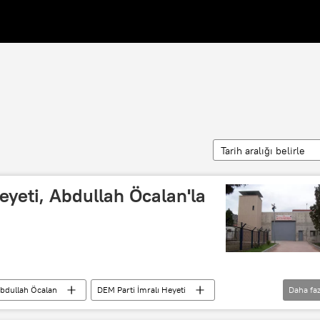
Tarih aralığı belirle
eyeti, Abdullah Öcalan'la
bdullah Öcalan
DEM Parti İmralı Heyeti
Daha faz
İmralı tutanakları
İmralı Heyeti