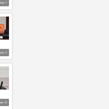
zlası
7
lası
11
lası
10