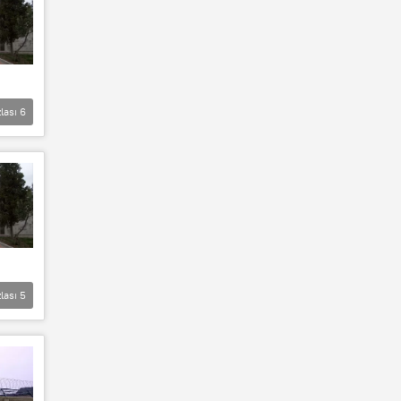
lası
6
lası
5