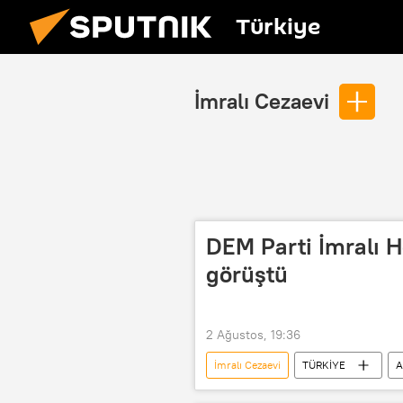
Türkiye
İmralı Cezaevi
DEM Parti İmralı H
görüştü
2 Ağustos, 19:36
İmralı Cezaevi
TÜRKİYE
A
Terörsüz Türkiye
İmralı