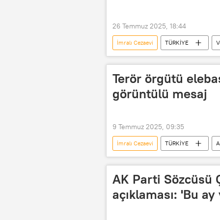
26 Temmuz 2025, 18:44
İmralı Cezaevi
TÜRKİYE
V
Terör örgütü eleba
görüntülü mesaj
9 Temmuz 2025, 09:35
İmralı Cezaevi
TÜRKİYE
A
AK Parti Sözcüsü Ç
açıklaması: 'Bu ay 