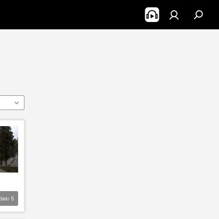
lası
5