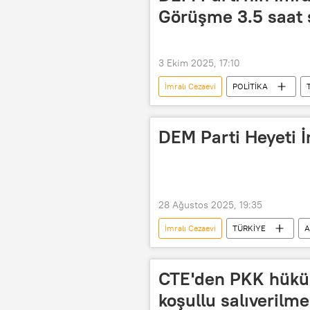
Görüşme 3.5 saat 
3 Ekim 2025, 17:10
İmralı Cezaevi
POLİTİKA
DEM Parti İmralı çağrısı
İmral
İmralı Heyeti
HDP İmralı heye
DEM Parti Heyeti İm
28 Ağustos 2025, 19:35
İmralı Cezaevi
TÜRKİYE
A
DEM Parti İmralı çağrısı
DEM P
İmralı tutanakları
CTE'den PKK hüküm
koşullu salıverilme