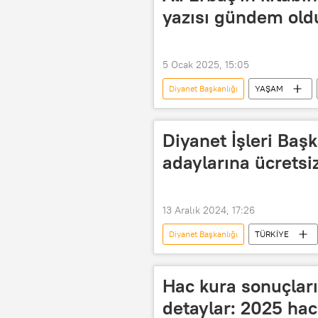
yazısı gündem old
5 Ocak 2025, 15:05
Diyanet Başkanlığı
YAŞAM
doyurucu ekmek
Diyanet İşleri Baş
adaylarına ücretsi
13 Aralık 2024, 17:26
Diyanet Başkanlığı
TÜRKİYE
Türkiye Diyanet Vakfı (TDV)
D
Diyanet İşleri Başkanlığı Din İşleri Yük
Hac kura sonuçlar
SIM kart
detaylar: 2025 hac