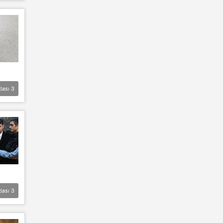
lası
3
lası
3