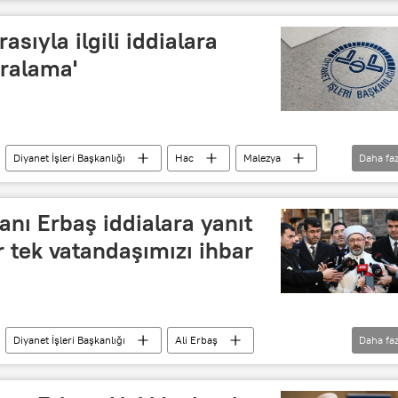
iyanet Merkezi
Recep Tayyip Erdoğan
İslam
asıyla ilgili iddialara
aralama'
Diyanet İşleri Başkanlığı
Hac
Malezya
Daha faz
karalama kampanyası
anı Erbaş iddialara yanıt
r tek vatandaşımızı ihbar
Diyanet İşleri Başkanlığı
Ali Erbaş
Daha faz
Şikayet