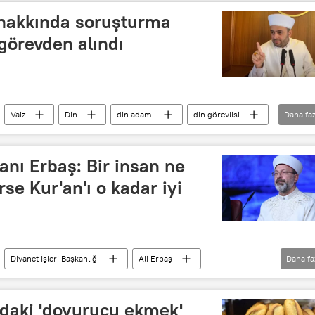
 hakkında soruşturma
görevden alındı
Vaiz
Din
din adamı
din görevlisi
Daha faz
ığı
sek Kurulu Başkanlığı
Soruşturma
anı Erbaş: Bir insan ne
rse Kur'an'ı o kadar iyi
Diyanet İşleri Başkanlığı
Ali Erbaş
Daha fa
ındaki 'doyurucu ekmek'