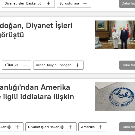
Diyanet İşleri Başkanlığı
Soruşturma
Daha faz
Fethullahçı Terör Örgütü (FETÖ/PDY)
oğan, Diyanet İşleri
görüştü
TÜRKİYE
Recep Tayyip Erdoğan
Daha faz
et İşleri Bakanlığı
kanlığı'ndan Amerika
ilgili iddialara ilişkin
şkanlığı
Diyanet İşleri Bakanlığı
Amerika
Daha faz