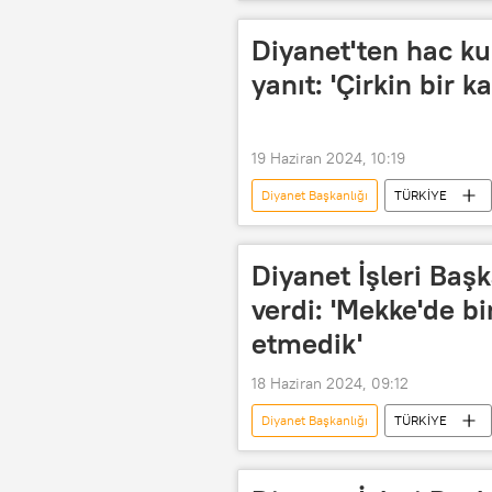
ABD
ABD
Amerika D
islam
Kültür
Din
Diyanet'ten hac kur
yanıt: 'Çirkin bir k
19 Haziran 2024, 10:19
Diyanet Başkanlığı
TÜRKİYE
Endonezya
karalama
Diyanet İşleri Başk
verdi: 'Mekke'de bi
etmedik'
18 Haziran 2024, 09:12
Diyanet Başkanlığı
TÜRKİYE
Suudi Arabistan
Hac