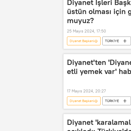
Diyanet İşleri Başk
üstün olması için 
muyuz?
25 Mayıs 2024, 17:50
Diyanet Başkanlığı
TÜRKİYE
Batıl inanç
Türkiye Diyanet Va
Diyanet'ten 'Diyan
etli yemek var' ha
17 Mayıs 2024, 20:27
Diyanet Başkanlığı
TÜRKİYE
Personel
Diyanet 'karalama