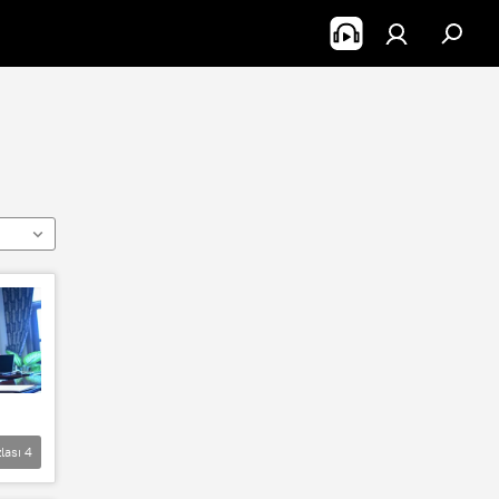
lası
4