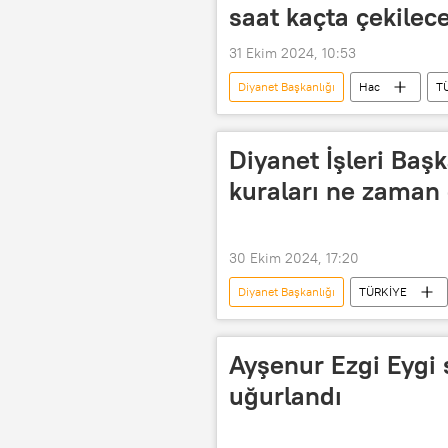
saat kaçta çekilec
31 Ekim 2024, 10:53
Diyanet Başkanlığı
Hac
T
Suudi Arabistan Hac ve Umre Bakanlığı
Diyanet İşleri Başkanlığı
Diyan
Diyanet İşleri Baş
kuraları ne zaman 
30 Ekim 2024, 17:20
Diyanet Başkanlığı
TÜRKİYE
Hac Umre ve Seyahat Acentaları Derne
Hacı
Diyanet İşleri Başkanlığı
Ayşenur Ezgi Eygi
Diyanet-Sen
Diyanet İşleri Ba
uğurlandı