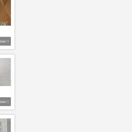
zlası
1
zlası
1