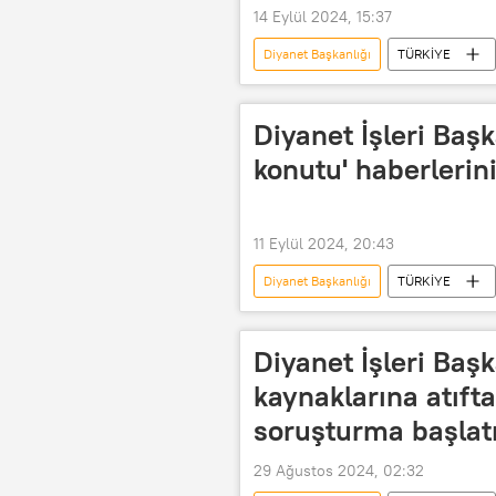
14 Eylül 2024, 15:37
Diyanet Başkanlığı
TÜRKİYE
otopsi
TBMM Başkanlığı
Cenaze namazı
Batı Şeria
Diyanet İşleri Başka
konutu' haberlerini
11 Eylül 2024, 20:43
Diyanet Başkanlığı
TÜRKİYE
Harcama
harcama kanunu
Diyanet İşleri Başk
kaynaklarına atıft
soruşturma başlatı
29 Ağustos 2024, 02:32