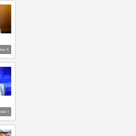
lası
5
zlası
1