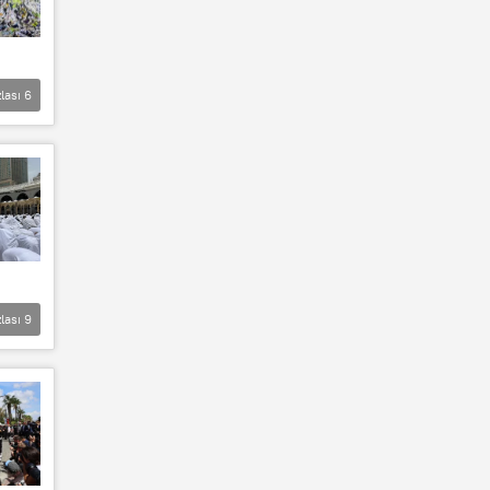
lası
6
lası
9