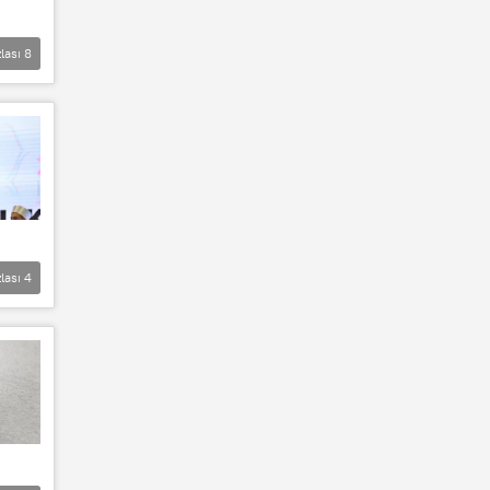
lası
8
lası
4