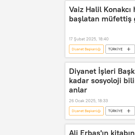
Vaiz Halil Konakcı
başlatan müfettiş 
17 Şubat 2025, 18:40
Diyanet Başkanlığı
TÜRKİYE
Türkiye
Diyanet İşleri Başkanl
Diyanet İşleri Başkanlığı Din İşleri Yük
Diyanet İşleri Başk
idari soruşturma
kadar sosyoloji bili
anlar
26 Ocak 2025, 18:33
Diyanet Başkanlığı
TÜRKİYE
Matematik
Din
Ali Erbaş'ın kitab