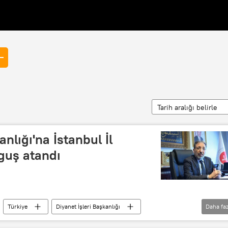
Tarih aralığı belirle
anlığı'na İstanbul İl
guş atandı
Türkiye
Diyanet İşleri Başkanlığı
Daha faz
et TV
Türk Diyanet Vakıf-Sen
Ali Erbaş