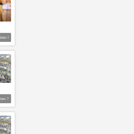
zlası
1
zlası
7