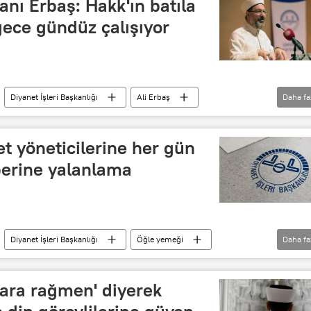
anı Erbaş: Hakk'ın batıla
gece gündüz çalışıyor
Diyanet İşleri Başkanlığı
Ali Erbaş
Daha fa
kfı (TDV)
et yöneticilerine her gün
berine yalanlama
Diyanet İşleri Başkanlığı
Öğle yemeği
Daha fa
lara rağmen' diyerek