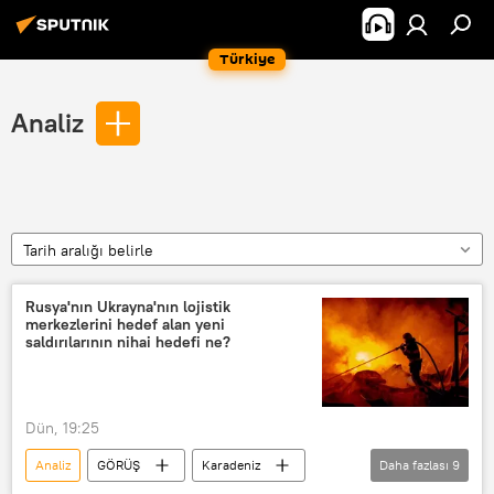
Türkiye
Analiz
Tarih aralığı belirle
Rusya'nın Ukrayna'nın lojistik
merkezlerini hedef alan yeni
saldırılarının nihai hedefi ne?
Dün, 19:25
Analiz
GÖRÜŞ
Karadeniz
Daha fazlası
9