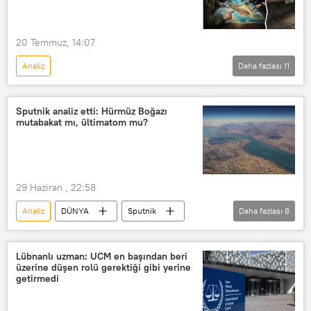
20 Temmuz, 14:07
Analiz
Daha fazlası
11
ABD-İSRAİL SALDIRILARI: İRAN VE KÖRFEZ KRİZİ
Sputnik
ABD
İran
Sputnik analiz etti: Hürmüz Boğazı
mutabakat mı, ültimatom mu?
Pentagon
Savaş
Operasyon
Silah
Mühimmat
Donald Trump
Beyaz Saray
29 Haziran , 22:58
Analiz
DÜNYA
Sputnik
Daha fazlası
8
Hürmüz Boğazı
ABD
Dünya
İran
Mutabakat
Washington
Lübnanlı uzman: UCM en başından beri
üzerine düşen rolü gerektiği gibi yerine
Körfez ülkeleri
Abbas Arakçi
getirmedi