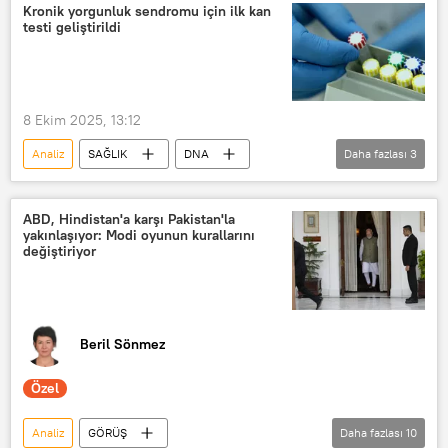
kanserojen
halk sağlığı
Test
Kronik yorgunluk sendromu için ilk kan
testi geliştirildi
8 Ekim 2025, 13:12
Analiz
SAĞLIK
DNA
Daha fazlası
3
Yorgunluk
Kronik Yorgunluk Sendromu
ABD, Hindistan'a karşı Pakistan'la
yakınlaşıyor: Modi oyunun kurallarını
Kan testi
değiştiriyor
Beril Sönmez
Özel
Analiz
GÖRÜŞ
Daha fazlası
10