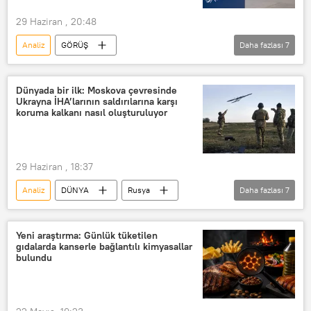
29 Haziran , 20:48
Analiz
GÖRÜŞ
Daha fazlası
7
Uluslararası Ceza Mahkemesi (UCM)
uzman
yorum
Çifte standart
Dünyada bir ilk: Moskova çevresinde
Ukrayna İHA’larının saldırılarına karşı
Rusya
Sputnik
Afrika
koruma kalkanı nasıl oluşturuluyor
29 Haziran , 18:37
Analiz
DÜNYA
Rusya
Daha fazlası
7
hava savunma
Moskova
Ruslar
Aleksandr Kots
Yeni araştırma: Günlük tüketilen
gıdalarda kanserle bağlantılı kimyasallar
İnsansız Hava Aracı (İHA)
İHA
bulundu
savaş muhabiri