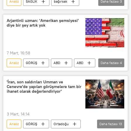
Analiz
SAĞLIK
bağırsak
Daha fazlası
3
yorum
Donald Trump
Kanser
mide ve bağırsak kanseri
Beyaz Saray
OPEC
OPEC+
Mide
BAE
Birleşik Arap Emirlikleri (BAE)
Arjantinli uzman: ‘Amerikan şemsiyesi’
diye bir şey artık yok
İran Devrim Muhafızları
Benyamin Netanyahu
Ukrayna
7 Mart, 16:58
Analiz
GÖRÜŞ
ABD
ABD
Daha fazlası
4
Gazze
İran
Scott Ritter
yorum
'İran, son saldırıları Umman ve
Cenevre'de yapılan görüşmelere tam bir
ihanet olarak değerlendiriyor'
3 Mart, 14:14
Analiz
GÖRÜŞ
Ortadoğu
Daha fazlası
13