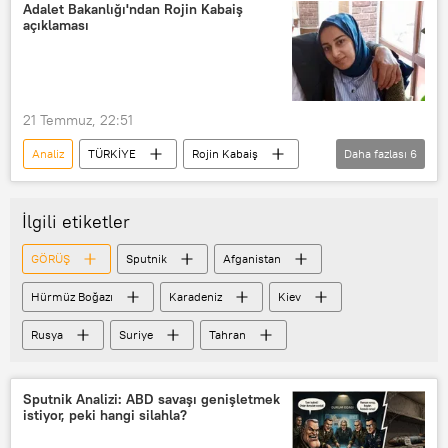
Sputnik
ABD
Ortadoğu
Adalet Bakanlığı'ndan Rojin Kabaiş
açıklaması
İran
Silah
Füze
Askeri güç
21 Temmuz, 22:51
Analiz
TÜRKİYE
Rojin Kabaiş
Daha fazlası
6
Adalet Bakanlığı
DNA
DNA testi
Test
İlgili etiketler
adli tıp raporu
Adli Tıp Kurumu
GÖRÜŞ
Sputnik
Afganistan
Hürmüz Boğazı
Karadeniz
Kiev
Rusya
Suriye
Tahran
Sputnik Analizi: ABD savaşı genişletmek
istiyor, peki hangi silahla?