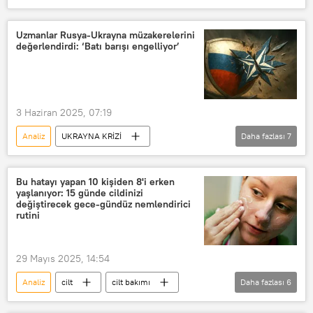
Hindistan Başbakanı Narendra Modi
Barış Adıbelli
Pakistan
ABD
Uzmanlar Rusya-Ukrayna müzakerelerini
değerlendirdi: ‘Batı barışı engelliyor’
Kongre Partisi (Hindistan)
Taliban
QUAD
Asya
denklem
Narendra Modi
3 Haziran 2025, 07:19
Analiz
UKRAYNA KRİZİ
Daha fazlası
7
Ricardo Cabral
Rusya
Ukrayna
NATO
ABD
Bu hatayı yapan 10 kişiden 8'i erken
yaşlanıyor: 15 günde cildinizi
Sovyetler Birliği
Avrupa
değiştirecek gece-gündüz nemlendirici
rutini
29 Mayıs 2025, 14:54
Analiz
cilt
cilt bakımı
Daha fazlası
6
Hassas cilt
analiz
Analiz