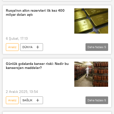
ABD
İran
ABD
Umman
yorum
Rusya'nın altın rezervleri ilk kez 400
milyar doları aştı
yeni dünya düzeni
İsrail
Rusya
Hindistan
Çin
Japonya
Hürmüz Boğazı
6 Şubat, 17:13
Saldırı
Analiz
DÜNYA
Daha fazlası
5
Rusya Merkez Bankası
Altın
Rezerv
Rekor
altın rezervi
Günlük gıdalarda kanser riski: Nedir bu
kanserojen maddeler?
2 Aralık 2025, 13:54
Analiz
SAĞLIK
Daha fazlası
5
Seul Ulusal Üniversitesi
Gıda