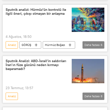
Ukrayna Silahlı Kuvvetleri
Afganistan
Suriye
uzman
Sputnik
Sputnik analizi: Hürmüz’ün kontrolü ile
ilgili öneri, çıkışı olmayan bir anlaşma
Patriot
Ukrayna
Kiev
Rusya
4 Ağustos, 18:50
Analiz
GÖRÜŞ
Hürmüz Boğazı
Daha fazlası
6
İran
Umman
Sputnik
Tahran
yorum
Washington
Sputnik Analizi: ABD-İsrail’in saldırıları
İran’ın füze gücünü neden kırmayı
başaramadı?
23 Temmuz, 13:57
Analiz
Daha fazlası
8
ABD-İSRAİL SALDIRILARI: İRAN VE KÖRFEZ KRİZİ