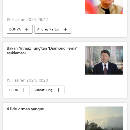
19 Haziran 2024, 18:42
DÜNYA
Andrey Karlov
Marina Karlova
Ankara
Kuzey Kore
Pyongyang
Bakan Yılmaz Tunç'tan 'Diamond Tema'
açıklaması
Kim Jong-il
Kim Jong-un
Ortodoks Kilisesi
Yuriy Uşakov
19 Haziran 2024, 18:20
SPOR
Yılmaz Tunç
Sosyal medya
Diamond Tema
tarih
Tarih
İslam
4 ilde orman yangını
islam