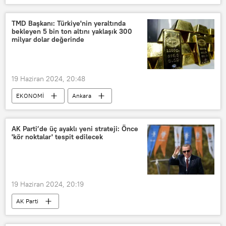
Vietnam
Gazete
Makale
Rusya
Ziyaret
Ticaret hacmi
TMD Başkanı: Türkiye'nin yeraltında
bekleyen 5 bin ton altını yaklaşık 300
Ruble
Kremlin
milyar dolar değerinde
19 Haziran 2024, 20:48
EKONOMİ
Ankara
Mehmet Yılmaz
Türkiye Madenciler Derneği
AK Parti’de üç ayaklı yeni strateji: Önce
'kör noktalar' tespit edilecek
Türkiye Madenciler Derneği (TMD)
Altın
Bor
Bor
Bor madeni
Maden
19 Haziran 2024, 20:19
Madencilik
Madenci
AK Parti
madenciler
Merkez Bankası
Türkiye Cumhuriyeti Merkez Bankası (TCMB)