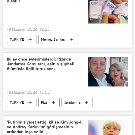
olabilir
Türkiye
Türkiye A Milli Voleybol Takımı
Arda Güler
Gürcistan
Cristiano Ronaldo
Julian Nagelsmann
19 Haziran 2024, 19:25
TÜRKİYE
Merkez Bankası
Türkiye Cumhuriyeti Merkez Bankası (TCMB)
TL
TL
tl
Dolar
İki ay önce evlenmişlerdi: Rize'de
Jandarma Komutanı, eşinin şüpheli
İslam Memiş
ölümüyle ilgili tutuklandı
19 Haziran 2024, 18:53
TÜRKİYE
Rize
Jandarma
Kalkandere
Evlenmek
Evlilik
'Putin'in ziyaret ettiği kilise Kim Jong-İl
ve Andrey Karlov'un görüşmesinin
ardından inşa edildi'