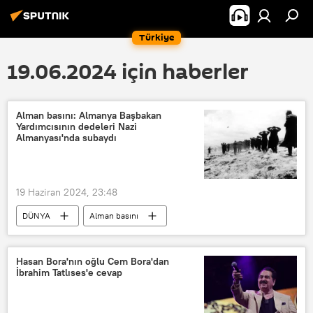
Türkiye
19.06.2024 için haberler
Alman basını: Almanya Başbakan
Yardımcısının dedeleri Nazi
Almanyası'nda subaydı
19 Haziran 2024, 23:48
DÜNYA
Alman basını
Robert Habeck
Annalena Baerbock
Hitler
Joseph Goebbels
Hasan Bora'nın oğlu Cem Bora'dan
İbrahim Tatlıses'e cevap
SS subayı
Üçüncü Reich
Bild