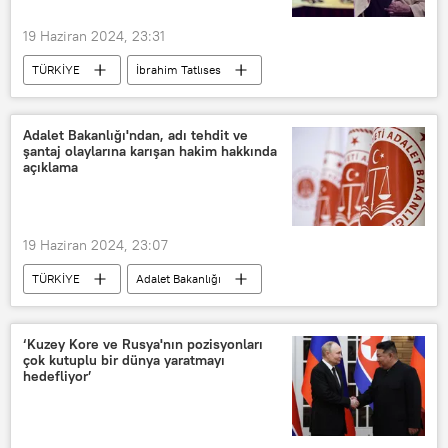
19 Haziran 2024, 23:31
TÜRKİYE
İbrahim Tatlıses
Cem Bora
Hasan Bora
Adalet Bakanlığı'ndan, adı tehdit ve
şantaj olaylarına karışan hakim hakkında
açıklama
19 Haziran 2024, 23:07
TÜRKİYE
Adalet Bakanlığı
Adana
Tehdit
Şantaj
‘Kuzey Kore ve Rusya'nın pozisyonları
çok kutuplu bir dünya yaratmayı
hedefliyor’