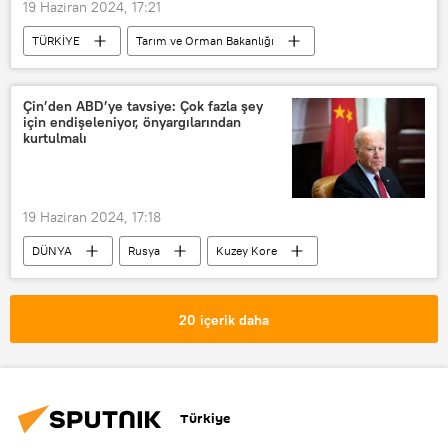
19 Haziran 2024, 17:21
TÜRKİYE
Tarım ve Orman Bakanlığı
İbrahim Yumaklı
Çanakkale
Çanakkale Valiliği
Orman yangını
Çin’den ABD’ye tavsiye: Çok fazla şey
için endişeleniyor, önyargılarından
kurtulmalı
19 Haziran 2024, 17:18
DÜNYA
Rusya
Kuzey Kore
Çin
Çin Halk Cumhuriyeti
Vladimir Putin
20 içerik daha
Kuzey Kore lideri Kim Jong Un
Şi Cinping
Çin Devlet Başkanı Şi Cinping
ABD
Türkiye
Joe Biden