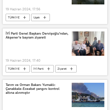
19 Haziran 2024, 17:56
TÜRKİYE
Uşak
Yangın söndürme
Orman yangını
Yangın
Yangın helikopteri
İYİ Parti Genel Başkanı Dervişoğlu'ndan,
Akşener'e bayram ziyareti
Manisa Büyükşehir Belediyesi
Orman
19 Haziran 2024, 17:40
TÜRKİYE
İYİ Parti
Ziyaret
Müsavat Dervişoğlu
Meral Akşener
Tarım ve Orman Bakanı Yumaklı:
Çanakkale-Eceabat yangını kontrol
altına alınmıştır