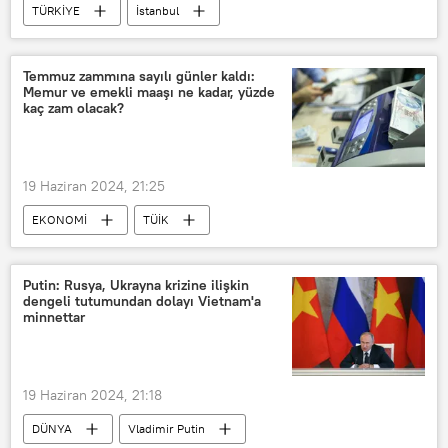
TÜRKİYE
İstanbul
Başakşehir
Çocuk
Baba
Temmuz zammına sayılı günler kaldı:
Memur ve emekli maaşı ne kadar, yüzde
kaç zam olacak?
19 Haziran 2024, 21:25
EKONOMİ
TÜİK
Türkiye İstatistik Kurumu (TÜİK)
Zam
ara zam
Maaş
Net maaş
Putin: Rusya, Ukrayna krizine ilişkin
dengeli tutumundan dolayı Vietnam'a
Brüt maaş
Emekli
minnettar
Emekli maaşı
refah
Refah
refah payı
Enflasyon
19 Haziran 2024, 21:18
DÜNYA
Vladimir Putin