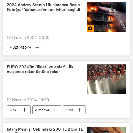
2024 Andrey Stenin Uluslararası Basın
Fotoğraf Yarışması'nın en iyileri seçildi
19 Haziran 2024, 20:10
MULTİMEDYA
Andrey Stenin Basın Fotoğrafçılığı Yarışması
Andrey Stenin
FOTOĞRAF
EURO 2024'ün ‘ilkleri ve enler’i: İlk
maçlarda rekor üstüne rekor
Şebnem Coşkun
19 Haziran 2024, 19:59
SPOR
Almanya
Euro
EURO 2024
Euro 2024
EURO 2024
Euro 2024
Maç
İslam Memiş: Cebindeki 200 TL 2 bin TL