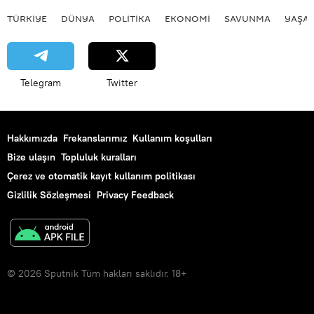
TÜRKIYE
DÜNYA
POLİTİKA
EKONOMİ
SAVUNMA
YAŞA
Telegram
Twitter
Hakkımızda
Frekanslarımız
Kullanım koşulları
Bize ulaşın
Topluluk kuralları
Çerez ve otomatik kayıt kullanım politikası
Gizlilik Sözleşmesi
Privacy Feedback
© 2026 Sputnik Tüm hakları saklıdır. 18+