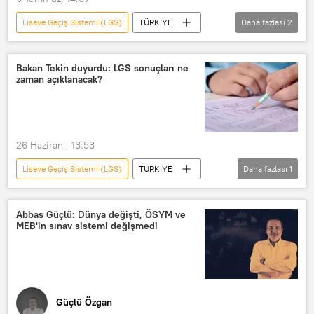
Liseye Geçiş Sistemi (LGS)
TÜRKİYE
Daha fazlası
2
Milli Eğitim Bakanlığı (MEB)
sınav sistemi
Bakan Tekin duyurdu: LGS sonuçları ne
zaman açıklanacak?
26 Haziran , 13:53
Liseye Geçiş Sistemi (LGS)
TÜRKİYE
Daha fazlası
1
Yusuf Tekin
Abbas Güçlü: Dünya değişti, ÖSYM ve
MEB'in sınav sistemi değişmedi
Güçlü Özgan