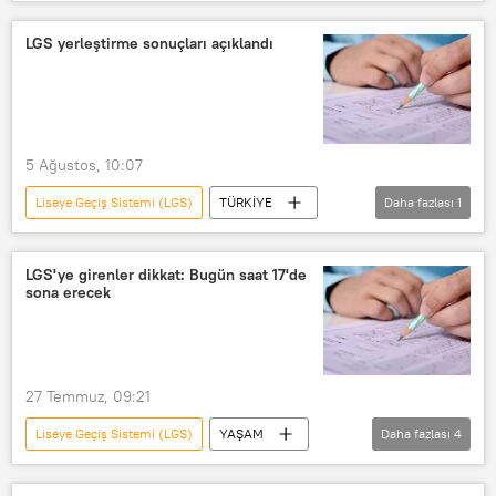
Türkiye
İstanbul
Galatasaray Lisesi
İngilizce
LGS yerleştirme sonuçları açıklandı
Kabataş Erkek Lisesi
LGS
5 Ağustos, 10:07
Liseye Geçiş Sistemi (LGS)
TÜRKİYE
Daha fazlası
1
Milli Eğitim Bakanlığı (MEB)
LGS'ye girenler dikkat: Bugün saat 17'de
sona erecek
27 Temmuz, 09:21
Liseye Geçiş Sistemi (LGS)
YAŞAM
Daha fazlası
4
LGS
LGS