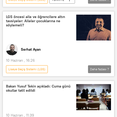
Yusuf Tekin
Milli Eğitim Bakanlığı (MEB)
Ara tatil
LGS öncesi aile ve öğrencilere altın
tavsiyeler: Aileler çocuklarına ne
ara tatil kalkacak mı
Kamera
söylemeli?
LGS
Liselere Geçiş Sistemi (LGS)
Serhat Ayan
10 Haziran , 16:26
Liseye Geçiş Sistemi (LGS)
Daha fazlası
7
YENİ ŞEYLER REHBERİ
Radyo Sputnik
Radyo
RADYO
Bakan Yusuf Tekin açıkladı: Cuma günü
okullar tatil edildi
Milli Eğitim Bakanlığı (MEB)
Haberler
Türkiye
10 Haziran , 11:39