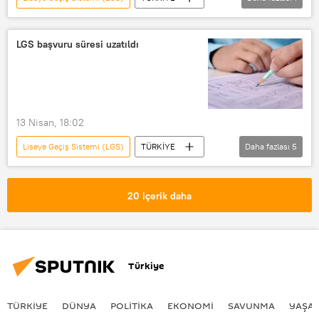
Milli Eğitim Bakanlığı (MEB)
LGS başvuru süresi uzatıldı
13 Nisan, 18:02
Liseye Geçiş Sistemi (LGS)
TÜRKİYE
Daha fazlası
5
Milli Eğitim Bakanlığı (MEB)
Sınav
ortak sınav takvimi
ortak sınav
20 içerik daha
sınav yerleri
Türkiye
TÜRKIYE
DÜNYA
POLİTİKA
EKONOMİ
SAVUNMA
YAŞA