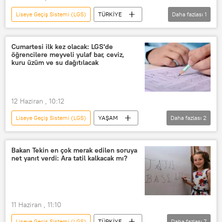
Liseye Geçiş Sistemi (LGS)
TÜRKİYE
Daha fazlası
1
LGS
Cumartesi ilk kez olacak: LGS'de
öğrencilere meyveli yulaf bar, ceviz,
kuru üzüm ve su dağıtılacak
12 Haziran , 10:12
Liseye Geçiş Sistemi (LGS)
YAŞAM
Daha fazlası
2
LGS
LGS
Bakan Tekin en çok merak edilen soruya
net yanıt verdi: Ara tatil kalkacak mı?
11 Haziran , 11:10
Liseye Geçiş Sistemi (LGS)
TÜRKİYE
Daha fazlası
7