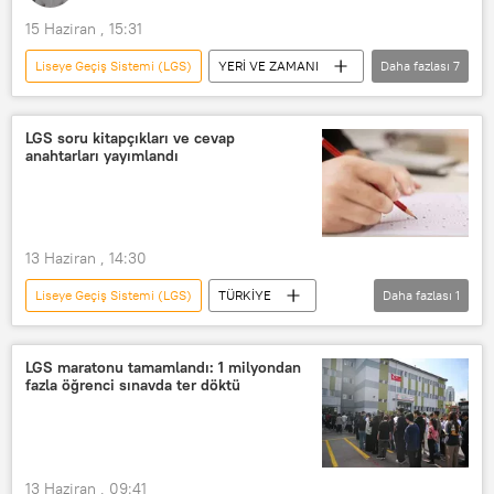
15 Haziran , 15:31
Liseye Geçiş Sistemi (LGS)
YERİ VE ZAMANI
Daha fazlası
7
Radyo Sputnik
Radyo
RADYO
Güçlü Özgan
LGS soru kitapçıkları ve cevap
anahtarları yayımlandı
Abbas Güçlü
ÖSYM
Milli Eğitim Bakanlığı (MEB)
13 Haziran , 14:30
Liseye Geçiş Sistemi (LGS)
TÜRKİYE
Daha fazlası
1
LGS
LGS maratonu tamamlandı: 1 milyondan
fazla öğrenci sınavda ter döktü
13 Haziran , 09:41