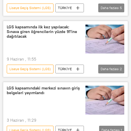
Liseye Geçiş Sistemi (LGS)
TÜRKİYE
Daha fazlası
5
LGS
Avustralya
Milli Takım
TBMM
Dünya Kupası
LGS kapsamında ilk kez yapılacak:
Sınava giren öğrencilerin yüzde 91'ine
dağıtılacak
9 Haziran , 11:55
Liseye Geçiş Sistemi (LGS)
TÜRKİYE
Daha fazlası
2
Milli Eğitim Bakanlığı (MEB)
Beslenme
LGS kapsamındaki merkezi sınavın giriş
belgeleri yayımlandı
3 Haziran , 11:29
Liseye Geçiş Sistemi (LGS)
TÜRKİYE
Daha fazlası
1