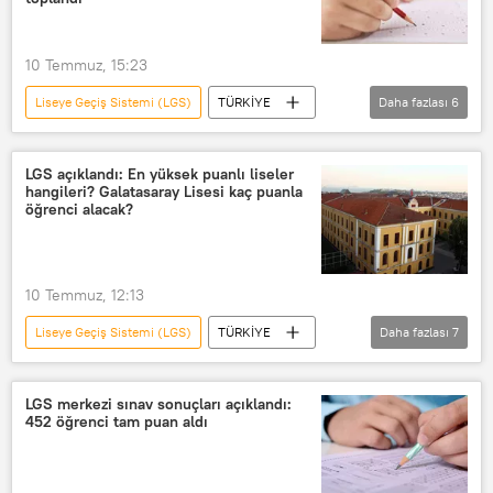
10 Temmuz, 15:23
Liseye Geçiş Sistemi (LGS)
TÜRKİYE
Daha fazlası
6
Milli Eğitim Bakanlığı (MEB)
tercih süreci
Lise
LGS açıklandı: En yüksek puanlı liseler
hangileri? Galatasaray Lisesi kaç puanla
en yüksek taban puanlı liseler
Okul
öğrenci alacak?
Rota Maarif
10 Temmuz, 12:13
Liseye Geçiş Sistemi (LGS)
TÜRKİYE
Daha fazlası
7
Galatasaray Lisesi
Kabataş Erkek Lisesi
Ankara
LGS merkezi sınav sonuçları açıklandı:
452 öğrenci tam puan aldı
Lise
tercih
tercih süreci
en yüksek taban puanlı liseler