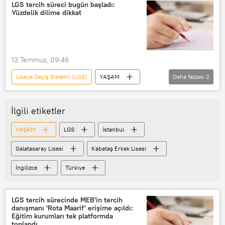
Liselere Geçiş Sistemi (LGS)
Türkiye
LGS tercih süreci bugün başladı:
Yüzdelik dilime dikkat
13 Temmuz, 09:46
Liseye Geçiş Sistemi (LGS)
YAŞAM
Daha fazlası
2
Milli Eğitim Bakanlığı (MEB)
tercih
İlgili etiketler
YAŞAM
LGS
İstanbul
Galatasaray Lisesi
Kabataş Erkek Lisesi
İngilizce
Türkiye
LGS tercih sürecinde MEB'in tercih
danışmanı 'Rota Maarif' erişime açıldı:
Eğitim kurumları tek platformda
toplandı