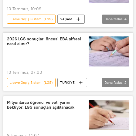
10 Temmuz, 10:09
Liseye Geçiş Sistemi (LGS)
YAŞAM
Daha fazlası
4
Milli Eğitim Bakanlığı (MEB)
LGS soru iptali
LGS
LGS
2026 LGS sonuçları öncesi EBA şifresi
nasıl alınır?
10 Temmuz, 07:00
Liseye Geçiş Sistemi (LGS)
TÜRKİYE
Daha fazlası
2
EBA
Milli Eğitim Bakanlığı (MEB)
Milyonlarca öğrenci ve veli yarını
bekliyor: LGS sonuçları açıklanacak
9 Temmuz, 14:07