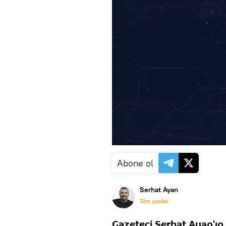
Abone ol
Serhat Ayan
Tüm yazılar
Gazeteci Serhat Ayan’ın