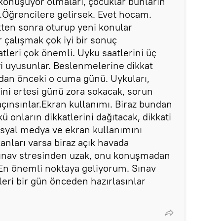
 konuşuyor olmaları, çocuklar bunların
r.Öğrencilere gelirsek. Evet hocam.
atten sonra oturup yeni konular
 çalışmak çok iyi bir sonuç
tleri çok önemli. Uyku saatlerini üç
yi uyusunlar. Beslenmelerine dikkat
vdan önceki o cuma günü. Uykuları,
ini ertesi günü zora sokacak, sorun
çınsınlar.Ekran kullanımı. Biraz bundan
ü onların dikkatlerini dağıtacak, dikkati
syal medya ve ekran kullanımını
kanları varsa biraz açık havada
sınav stresinden uzak, onu konuşmadan
r.En önemli noktaya geliyorum. Sınav
leri bir gün önceden hazırlasınlar