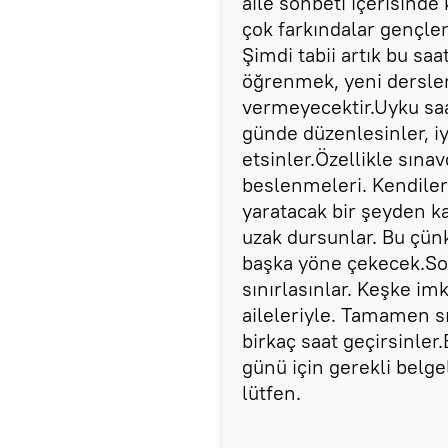
aile sohbeti içerisinde
çok farkındalar gençle
Şimdi tabii artık bu sa
öğrenmek, yeni dersler
vermeyecektir.Uyku saa
günde düzenlesinler, i
etsinler.Özellikle sına
beslenmeleri. Kendiler
yaratacak bir şeyden ka
uzak dursunlar. Bu çünk
başka yöne çekecek.So
sınırlasınlar. Keşke im
aileleriyle. Tamamen 
birkaç saat geçirsinle
günü için gerekli belge
lütfen.