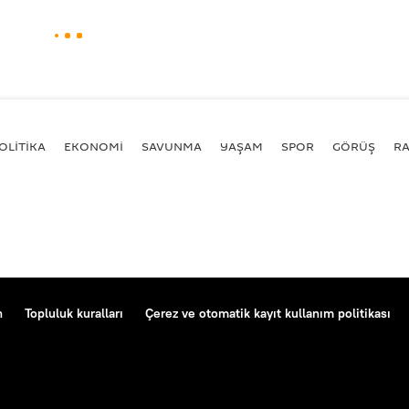
OLİTİKA
EKONOMİ
SAVUNMA
YAŞAM
SPOR
GÖRÜŞ
R
n
Topluluk kuralları
Çerez ve otomatik kayıt kullanım politikası