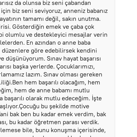
şarısız da olunsa biz seni çabandan
 için biz seni seviyoruz, anneniz babanız
hayatının tamamı değil, sakın unutma.
risi. Gösterdiğin emek ve çaba çok
bi olumlu ve destekleyici mesajlar verin
ailelerden. En azından o anne baba
e düzenlere göre edebilirsek kendini
iye düşünüyorum. Sınav hayat başarısı
arısı başka yerlerde. Çocuklarımızı,
rlamamız lazım. Sınav olması gereken
liliği.Ben hem başarılı olacağım, hem
ceğim, hem de anne babamı mutlu
başarılı olarak mutlu edeceğim. İşte
başlıyor.Çocuğu bu şekilde motive
Yani bak ben bu kadar emek verdim, bak
ası, bu kadar öğretmen parası verdik.
lemese bile, bunu konuşma içerisinde,