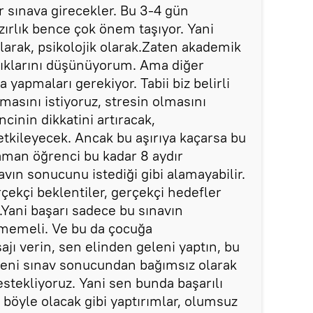
ir sınava girecekler. Bu 3-4 gün
zırlık bence çok önem taşıyor. Yani
 olarak, psikolojik olarak.Zaten akademik
dıklarını düşünüyorum. Ama diğer
a yapmaları gerekiyor. Tabii biz belirli
masını istiyoruz, stresin olmasını
ncinin dikkatini artıracak,
tkileyecek. Ancak bu aşırıya kaçarsa bu
zaman öğrenci bu kadar 8 aydır
vın sonucunu istediği gibi alamayabilir.
rçekçi beklentiler, gerçekçi hedefler
z.Yani başarı sadece bu sınavın
ilmemeli. Ve bu da çocuğa
jı verin, sen elinden geleni yaptın, bu
Seni sınav sonucundan bağımsız olarak
estekliyoruz. Yani sen bunda başarılı
böyle olacak gibi yaptırımlar, olumsuz