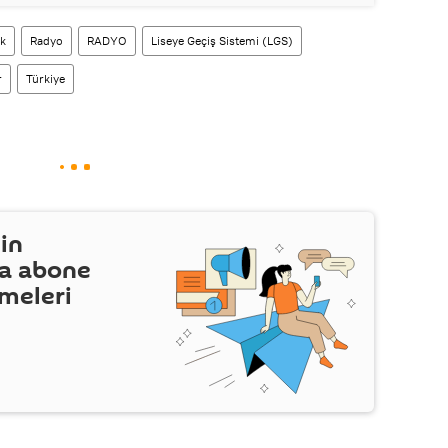
ik
Radyo
RADYO
Liseye Geçiş Sistemi (LGS)
r
Türkiye
in
a abone
şmeleri