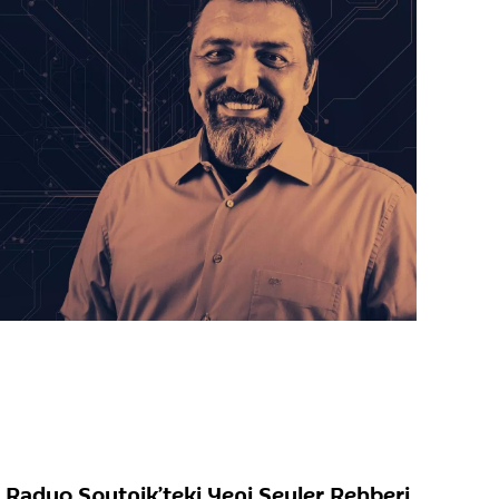
, Radyo Sputnik’teki Yeni Şeyler Rehberi