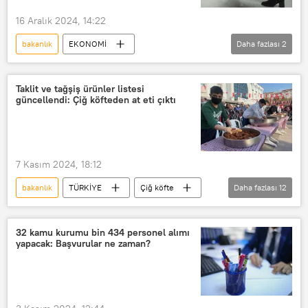
16 Aralık 2024, 14:22
bakanlık
EKONOMİ
Daha fazlası
2
Çevre, Şehircilik ve İklim Değişikliği Bakanlığı
poşet
Taklit ve tağşiş ürünler listesi
güncellendi: Çiğ köfteden at eti çıktı
7 Kasım 2024, 18:12
bakanlık
TÜRKİYE
Çiğ köfte
Daha fazlası
12
çiğ köfteci
Antalya
kıyma
Taklit
taklit ürün
32 kamu kurumu bin 434 personel alımı
yapacak: Başvurular ne zaman?
taklit tağşiş listesi
Gıda
Helal gıda
gıda fiyatları
Gıda Zehirlenmesi
Gıda ürünü