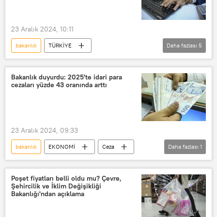
23 Aralık 2024, 10:11
bakanlık
TÜRKİYE
Daha fazlası
5
Hazine ve Maliye Bakanlığı
Ulaştırma ve Altyapı Bakanlığı
Bakanlık duyurdu: 2025'te idari para
cezaları yüzde 43 oranında arttı
personel alımı
İŞKUR
işçi alımı
23 Aralık 2024, 09:33
bakanlık
EKONOMİ
Ceza
Daha fazlası
1
Para cezası
Poşet fiyatları belli oldu mu? Çevre,
Şehircilik ve İklim Değişikliği
Bakanlığı'ndan açıklama