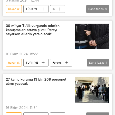
3 Kasım 2024, 12:44
Gıda krizi
bakanlık
TÜRKİYE
iş
Daha fazlası
9
askeri personel
Sözleşmeli personel
Personel
personel alımı
30 milyar TL'lik vurgunda telefon
konuşmaları ortaya çıktı: 'Parayı
idari personel
personel sayısı
sayarken ellerin yara olacak'
diplomatik personel
Belediye
Memur
16 Ekim 2024, 15:33
bakanlık
TÜRKİYE
Foreks
Daha fazlası
1
MASAK
27 kamu kurumu 13 bin 208 personel
alımı yapacak
16 Ekim 2024, 11:34