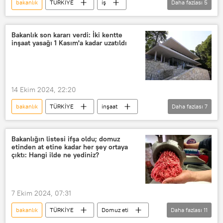
bakanlık
TÜRKİYE
iş
Daha fazlası
5
Personel
KPSS
işçi
kamu
Belediye
Bakanlık son kararı verdi: İki kentte
inşaat yasağı 1 Kasım'a kadar uzatıldı
14 Ekim 2024, 22:20
bakanlık
TÜRKİYE
inşaat
Daha fazlası
7
Yasak
Kısıtlama
Muğla
Antalya
İzmir
Balıkesir
Bakanlığın listesi ifşa oldu; domuz
etinden at etine kadar her şey ortaya
Turizm
çıktı: Hangi ilde ne yediniz?
7 Ekim 2024, 07:31
bakanlık
TÜRKİYE
Domuz eti
Daha fazlası
11