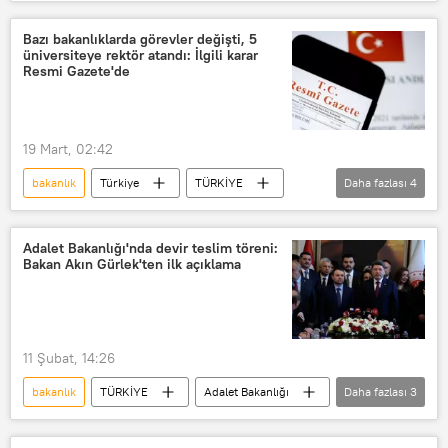
Haberler
Asansör
toplatma
Ceza
Bazı bakanlıklarda görevler değişti, 5
üniversiteye rektör atandı: İlgili karar
Resmi Gazete'de
19 Mart, 02:42
bakanlık
Türkiye
TÜRKİYE
Daha fazlası
4
Resmi Gazete
Atama
Rektör
Rektör ataması
Adalet Bakanlığı'nda devir teslim töreni:
Bakan Akın Gürlek'ten ilk açıklama
11 Şubat, 14:26
bakanlık
TÜRKİYE
Adalet Bakanlığı
Daha fazlası
3
Akın Gürlek
Yılmaz Tunç