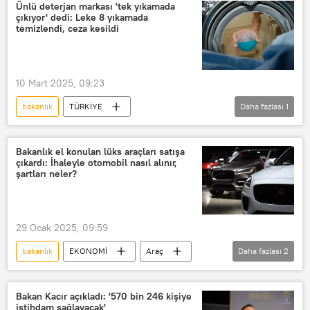
Resmi Gazete
Ünlü deterjan markası 'tek yıkamada
çıkıyor' dedi: Leke 8 yıkamada
temizlendi, ceza kesildi
10 Mart 2025, 09:23
bakanlık
TÜRKİYE
Daha fazlası
1
çamaşır deterjanı
Ceza
Bakanlık el konulan lüks araçları satışa
çıkardı: İhaleyle otomobil nasıl alınır,
şartları neler?
29 Ocak 2025, 09:59
bakanlık
EKONOMİ
Araç
Daha fazlası
2
ihale
Gümrük
Bakan Kacır açıkladı: '570 bin 246 kişiye
istihdam sağlayacak'