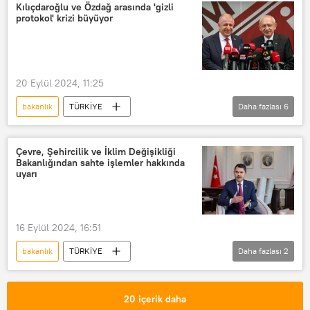
Kılıçdaroğlu ve Özdağ arasında 'gizli
protokol' krizi büyüyor
20 Eylül 2024, 11:25
bakanlık
TÜRKİYE
Daha fazlası
6
Kemal Kılıçdaroğlu
Ümit Özdağ
Altılı Masa
Çevre, Şehircilik ve İklim Değişikliği
Bakanlığından sahte işlemler hakkında
cumhurbaşkanlığı seçimleri
uyarı
gizli protokol anlaşması
MİT
16 Eylül 2024, 16:51
bakanlık
TÜRKİYE
Daha fazlası
2
Çevre ve Şehircilik Bakanlığı
Uyarı
20 içerik daha