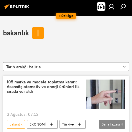
Türkiye
bakanlık
Tarih aralığı belirle
105 marka ve modele toplatma kararı:
Asansör, otomotiv ve enerji ürünleri ilk
sırada yer aldı
3 Ağustos, 07:52
bakanlık
EKONOMİ
Türkiye
Daha fazlası
4