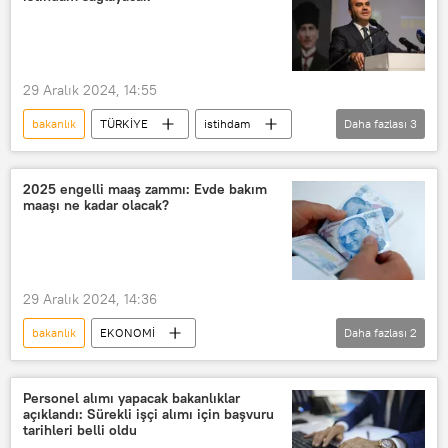
29 Aralık 2024, 14:55
bakanlık
TÜRKİYE
istihdam
Daha fazlası
3
İstihdam
Personel
GAP
2025 engelli maaş zammı: Evde bakım
maaşı ne kadar olacak?
29 Aralık 2024, 14:36
bakanlık
EKONOMİ
Daha fazlası
2
evde bakım maaşı
evde bakım
Personel alımı yapacak bakanlıklar
açıklandı: Sürekli işçi alımı için başvuru
tarihleri belli oldu