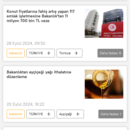
dondurulmuş domuz eti
Liste
Marka
Marka
At eti
Konut fiyatlarına fahiş artış yapan 117
emlak işletmesine Bakanlık'tan 11
Eşek
eşek
Mide
milyon 700 bin TL ceza
mide
Yemek
tağşiş
28 Eylül 2024, 09:52
bakanlık
TÜRKİYE
Türkiye
Daha fazlası
9
Ticaret Bakanlığı
sahibinden
sahibinden.com
Konut
Bakanlıktan ayçiçeği yağı ithalatına
düzenleme
toplu konut
Emlak Konut
Konut satışı
konut fiyatları
Konut kredisi
20 Eylül 2024, 16:22
bakanlık
TÜRKİYE
Ayçiçeği
Daha fazlası
1
ithalat