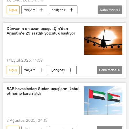
Uçuş
YAŞAM
Eskişehir
Daha fazlası
1
uçuşlar
Dünyanın en uzun uçuşu: Çin’den
Arjantin’e 29 saatlik yolculuk başlıyor
17 Eylül 2025, 14:39
Uçuş
YAŞAM
Şanghay
Daha fazlası
6
Antarktika
China Eastern Airlines
Buones Aires
Auckland
BAE havaalanları Sudan uçuşlarını kabul
etmeme kararı aldı
Yeni Zelanda
Güney Kutbu
7 Ağustos 2025, 04:13