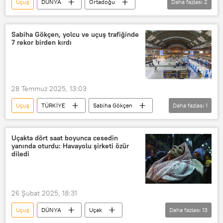
Uçuş
DÜNYA
Ortadoğu
Daha fazlası
2
Sudan
Birleşik Arap Emirlikleri (BAE)
Sabiha Gökçen, yolcu ve uçuş trafiğinde
7 rekor birden kırdı
28 Temmuz 2025, 13:03
Uçuş
TÜRKİYE
Sabiha Gökçen
Daha fazlası
1
Yolcu
Uçakta dört saat boyunca cesedin
yanında oturdu: Havayolu şirketi özür
diledi
26 Şubat 2025, 18:31
Uçuş
DÜNYA
Uçak
Daha fazlası
13