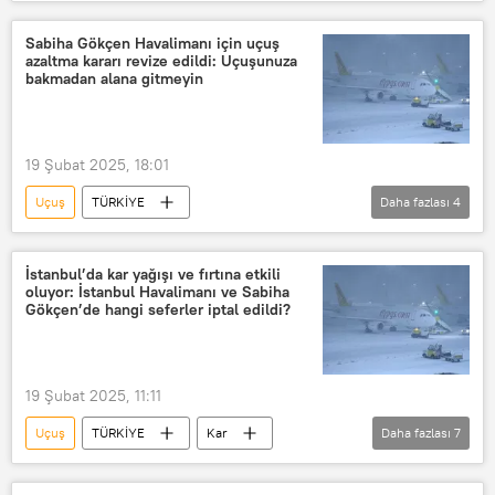
Uçak seferi
uçak bileti
Uçak seferleri
Ölü
Sabiha Gökçen Havalimanı için uçuş
azaltma kararı revize edildi: Uçuşunuza
ölü bulundu
ölü sayısı
bakmadan alana gitmeyin
ölü ya da diri
Ölü diriltme
Ceset
Ceset torbası
19 Şubat 2025, 18:01
uçuş izni
tarifeli uçuş
Uçuş
TÜRKİYE
Daha fazlası
4
Uçuş görevlisi
Sabiha Gökçen Havalimanı
Kar
Kar yağışı
Kar fırtınası
İstanbul’da kar yağışı ve fırtına etkili
oluyor: İstanbul Havalimanı ve Sabiha
Gökçen’de hangi seferler iptal edildi?
19 Şubat 2025, 11:11
Uçuş
TÜRKİYE
Kar
Daha fazlası
7
Türk Hava Yolları (THY)
THY