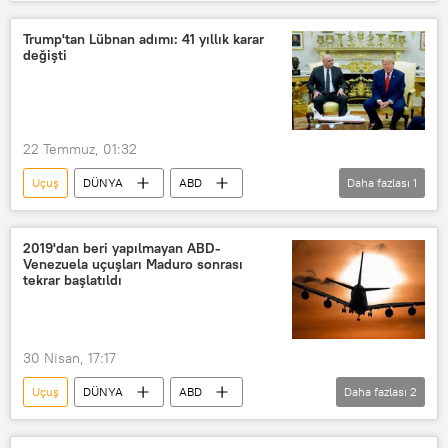
Trump'tan Lübnan adımı: 41 yıllık karar
değişti
22 Temmuz, 01:32
Uçuş
DÜNYA
ABD
Daha fazlası
1
Lübnan
Donald Trump
2019'dan beri yapılmayan ABD-
Venezuela uçuşları Maduro sonrası
tekrar başlatıldı
30 Nisan, 17:17
Uçuş
DÜNYA
ABD
Daha fazlası
2
Venezuela
Havalimanı