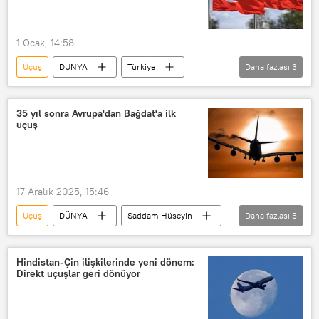
1 Ocak, 14:58
Uçuş
DÜNYA
Türkiye
Daha fazlası
3
Çin
Vize
Vize muafiyeti
Turizm
35 yıl sonra Avrupa'dan Bağdat'a ilk
uçuş
17 Aralık 2025, 15:46
Uçuş
DÜNYA
Saddam Hüseyin
Daha fazlası
5
Irak
Bağdat
Kuveyt
Bağdat Uluslararası Havalimanı
Hindistan-Çin ilişkilerinde yeni dönem:
Direkt uçuşlar geri dönüyor
uçuş güvenliği