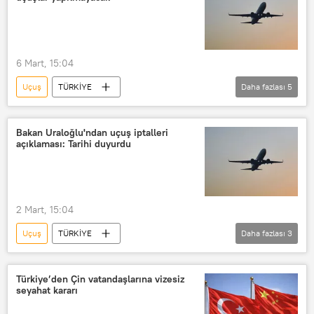
6 Mart, 15:04
Uçuş
TÜRKİYE
Daha fazlası
5
Abdulkadir Uraloğlu
İran
Irak
Suriye
Pegasus
Bakan Uraloğlu'ndan uçuş iptalleri
açıklaması: Tarihi duyurdu
SunExpress
2 Mart, 15:04
Uçuş
TÜRKİYE
Daha fazlası
3
Abdulkadir Uraloğlu
Irak
Suriye
THY
Türkiye’den Çin vatandaşlarına vizesiz
seyahat kararı