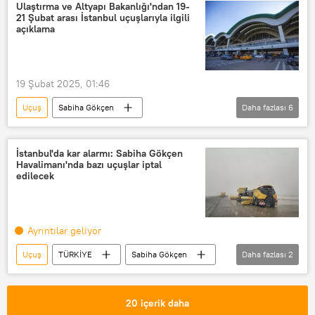
Pegasus
Kar yağışı
Ulaştırma ve Altyapı Bakanlığı'ndan 19-
21 Şubat arası İstanbul uçuşlarıyla ilgili
Kar fırtınası
Havalimanı
açıklama
sefer
19 Şubat 2025, 01:46
Uçuş
Sabiha Gökçen
Daha fazlası
6
Sabiha Gökçen Havalimanı
TÜRKİYE
İstanbul
Uçak
İstanbul'da kar alarmı: Sabiha Gökçen
Havalimanı'nda bazı uçuşlar iptal
Ulaştırma ve Altyapı Bakanlığı
edilecek
İstanbul Havalimanı
Ayrıntılar geliyor
Uçuş
TÜRKİYE
Sabiha Gökçen
Daha fazlası
2
Kar yağışı
İstanbul kar yağışı
20 içerik daha