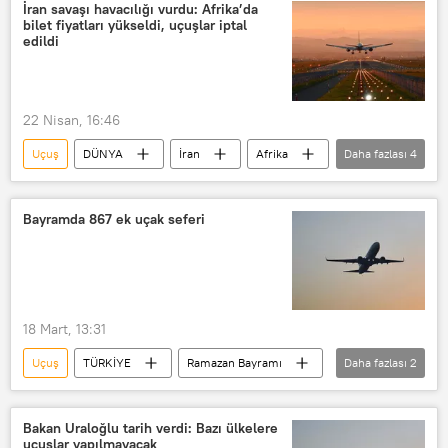
İran savaşı havacılığı vurdu: Afrika’da
bilet fiyatları yükseldi, uçuşlar iptal
edildi
22 Nisan, 16:46
Uçuş
DÜNYA
İran
Afrika
Daha fazlası
4
Savaş
Akaryakıt fiyatları
Uçak
Havayolları
Bayramda 867 ek uçak seferi
18 Mart, 13:31
Uçuş
TÜRKİYE
Ramazan Bayramı
Daha fazlası
2
Türk Hava Yolları (THY)
Abdulkadir Uraloğlu
Bakan Uraloğlu tarih verdi: Bazı ülkelere
uçuşlar yapılmayacak