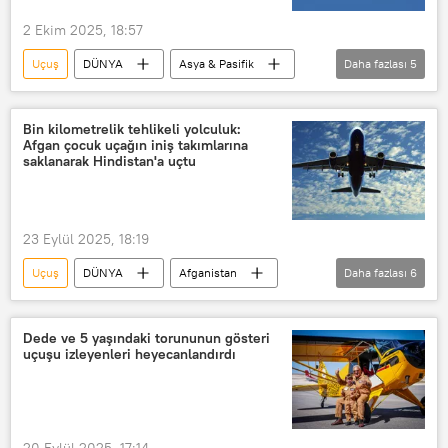
2 Ekim 2025, 18:57
Uçuş
DÜNYA
Asya & Pasifik
Daha fazlası
5
Yeni Delhi
Guangzhou
Çin
Air India
Hindistan
Bin kilometrelik tehlikeli yolculuk:
Afgan çocuk uçağın iniş takımlarına
saklanarak Hindistan'a uçtu
23 Eylül 2025, 18:19
Uçuş
DÜNYA
Afganistan
Daha fazlası
6
Hindistan
Kabil
Delhi
Uçak
Kaçak
iniş takımı
Dede ve 5 yaşındaki torununun gösteri
uçuşu izleyenleri heyecanlandırdı
20 Eylül 2025, 17:14