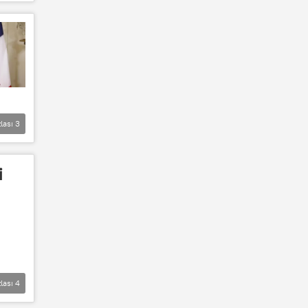
lası
3
i
lası
4