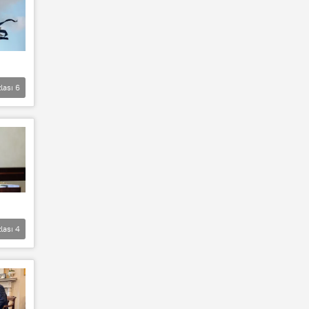
lası
6
lası
4