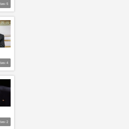
lası
5
lası
4
lası
2