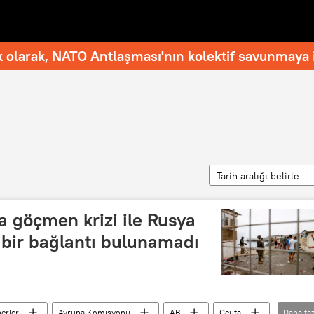
 olarak, NATO Antlaşması'nın kolektif savunmaya i
Tarih aralığı belirle
ta göçmen krizi ile Rusya
 bir bağlantı bulunamadı
erler
Avrupa Komisyonu
AB
Ceuta
Daha faz