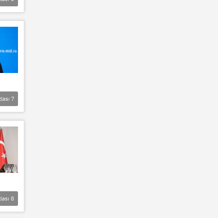
zlası
7
lası
8