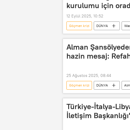
kurulumu için orad
12 Eylül 2025, 10:52
Göçmen krizi
DÜNYA
Was
Hyundai
Alman Şansölyeden
hazin mesaj: Refa
25 Ağustos 2025, 08:44
Göçmen krizi
DÜNYA
Al
Türkiye-İtalya-Lib
İletişim Başkanlığı