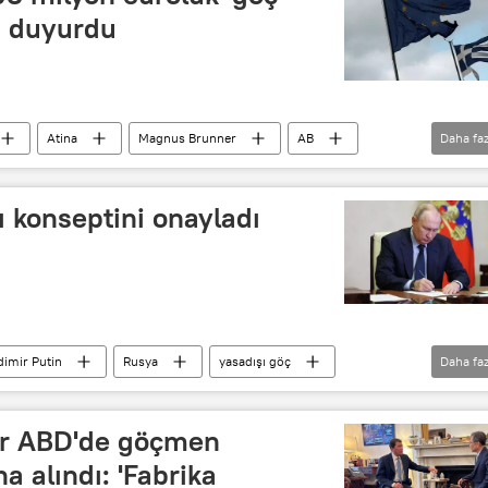
i duyurdu
Atina
Magnus Brunner
AB
Daha faz
nma Bakanlığı (Yunanistan)
Avrupa
Göçmen
ı konseptini onayladı
dimir Putin
Rusya
yasadışı göç
Daha faz
Ulusal güvenlik
iş gücü
ler ABD'de göçmen
a alındı: 'Fabrika