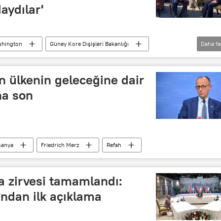
aydılar'
hington
Güney Kore Dışişleri Bakanlığı
Daha fa
 ülkenin geleceğine dair
ha son
manya
Friedrich Merz
Refah
ya zirvesi tamamlandı:
'ndan ilk açıklama