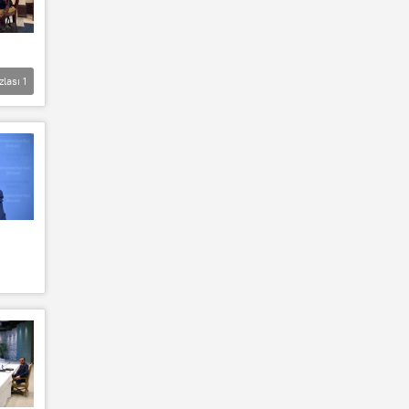
zlası
1