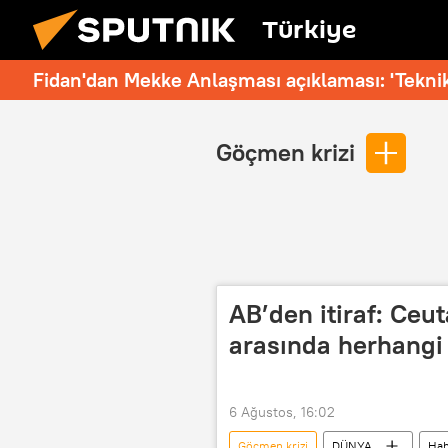
Türkiye
Fidan'dan Mekke Anlaşması açıklaması: 'Teknik
Göçmen krizi
AB’den itiraf: Ceu
arasında herhangi
6 Ağustos, 16:02
Göçmen krizi
DÜNYA
Hab