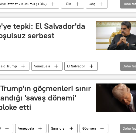
kiye İstatistik Kurumu (TÜİK)
TÜİK
Göç
Daha faz
yasadışı göç
göç yolu
Göçmen
ye tepki: El Salvador'da
koşulsuz serbest
ald Trump
Venezuela
El Salvador
Daha faz
göçmen krizi
Nayib Bukele
rump'ın göçmenleri sınır
landığı 'savaş dönemi'
bloke etti
D
Venezuela
Sınır dışı
Göçmen
Daha faz