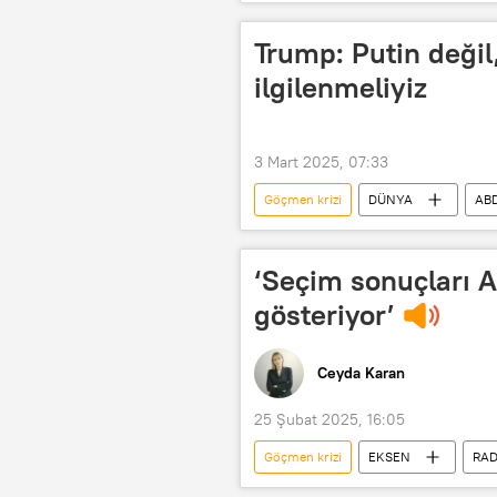
Kaçak göçmen
Donald Trum
Trump: Putin değil,
ilgilenmeliyiz
3 Mart 2025, 07:33
Göçmen krizi
DÜNYA
AB
Göçmen
Kaçak göçmen
‘Seçim sonuçları 
gösteriyor’
Ceyda Karan
25 Şubat 2025, 16:05
Göçmen krizi
EKSEN
RA
Seçim
Sahra Wagenknecht