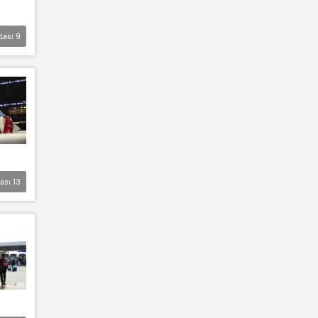
lası
9
lası
13