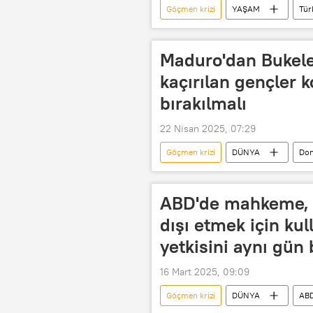
Göçmen krizi
YAŞAM
Tür
düzensiz göç
Kaçak göç
Maduro'dan Bukele'
kaçırılan gençler 
bırakılmalı
22 Nisan 2025, 07:29
Göçmen krizi
DÜNYA
Don
Göçmen
Kaçak göçmen
ABD'de mahkeme, T
dışı etmek için kul
yetkisini aynı gün 
16 Mart 2025, 09:09
Göçmen krizi
DÜNYA
AB