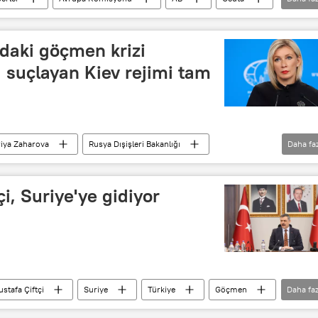
pa
İspanya
bağlantı
daki göçmen krizi
 suçlayan Kiev rejimi tam
iya Zaharova
Rusya Dışişleri Bakanlığı
Daha fa
y Sibiga
İspanya
Ceuta
ABD Dışişleri Bakanlığı
çi, Suriye'ye gidiyor
stafa Çiftçi
Suriye
Türkiye
Göçmen
Daha faz
öçmen
göçmen işçiler
geri dönüş