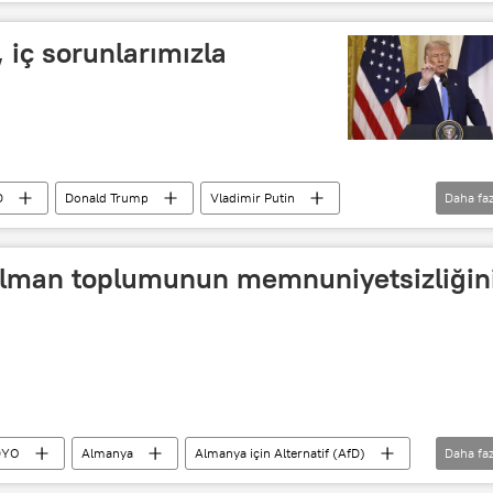
p
 iç sorunlarımızla
D
Donald Trump
Vladimir Putin
Daha faz
Avrupa
Alman toplumunun memnuniyetsizliğin
DYO
Almanya
Almanya için Alternatif (AfD)
Daha faz
Friedrich Merz
Ekonomi