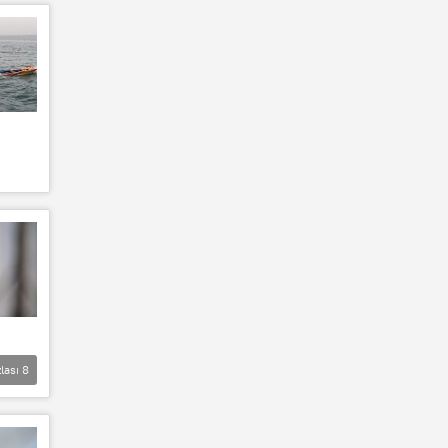
lası
8