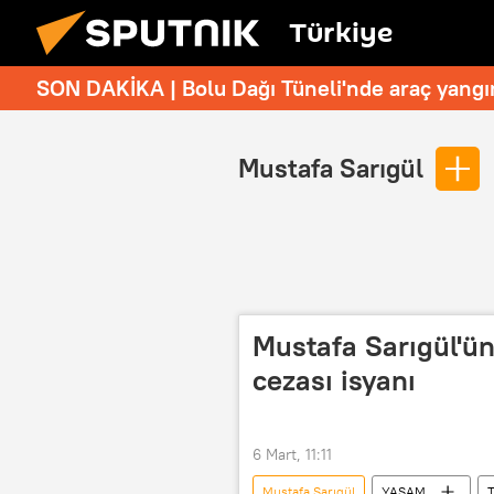
Türkiye
SON DAKİKA | Bolu Dağı Tüneli'nde araç yangı
Mustafa Sarıgül
Mustafa Sarıgül'ün 
cezası isyanı
6 Mart, 11:11
Mustafa Sarıgül
YAŞAM
T