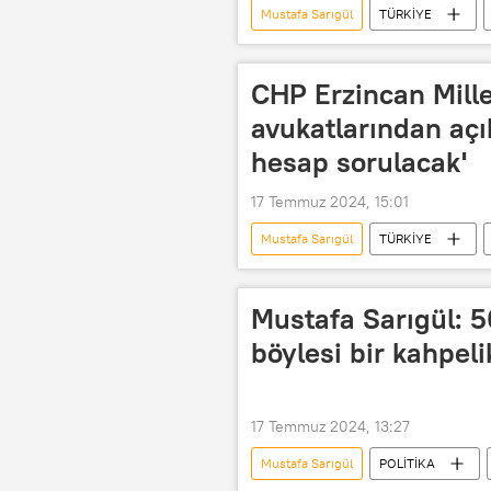
Mustafa Sarıgül
TÜRKİYE
CHP Erzincan Mille
avukatlarından açık
hesap sorulacak'
17 Temmuz 2024, 15:01
Mustafa Sarıgül
TÜRKİYE
Avukat
açıklama
Mustafa Sarıgül: 5
böylesi bir kahpel
17 Temmuz 2024, 13:27
Mustafa Sarıgül
POLİTİKA