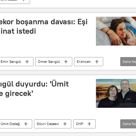
rekor boşanma davası: Eşi
inat istedi
Emir Sarıgül
Ömer Sarıgül
Erzincan
Daha faz
Boşanma
Boşanma davası
ıgül duyurdu: 'Ümit
e girecek'
Ümit Özdağ
Silivri Cezaevi
CHP
Daha faz