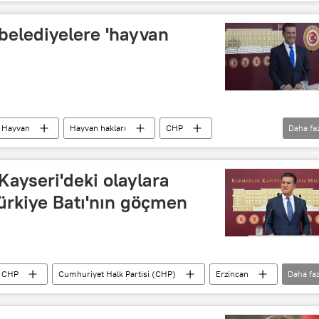
 belediyelere 'hayvan
Hayvan
Hayvan hakları
CHP
Daha fa
Erzincan
AK Parti
Ötenazi
ötenazi
Kayseri'deki olaylara
Türkiye Batı'nın göçmen
CHP
Cumhuriyet Halk Partisi (CHP)
Erzincan
Daha faz