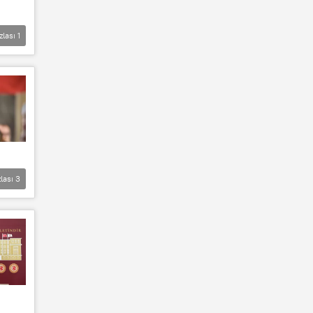
zlası
1
lası
3