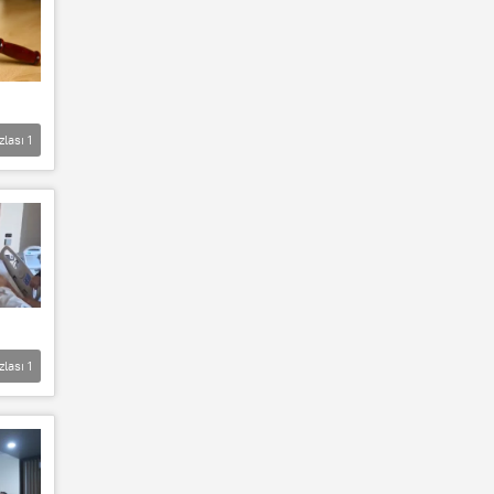
zlası
1
zlası
1