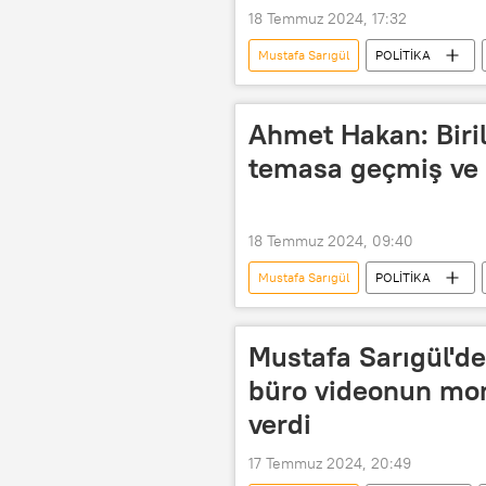
18 Temmuz 2024, 17:32
Mustafa Sarıgül
POLİTİKA
açıklama
Ahmet Hakan: Biril
temasa geçmiş ve 
18 Temmuz 2024, 09:40
Mustafa Sarıgül
POLİTİKA
Seks
Seks kasedi
A
Mustafa Sarıgül'de
büro videonun mon
verdi
17 Temmuz 2024, 20:49