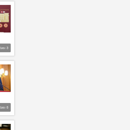
lası
3
lası
8