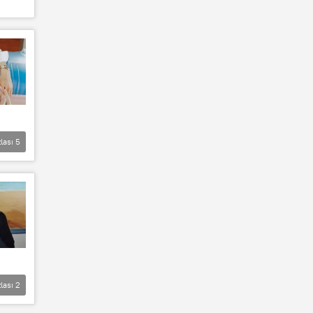
lası
5
lası
2