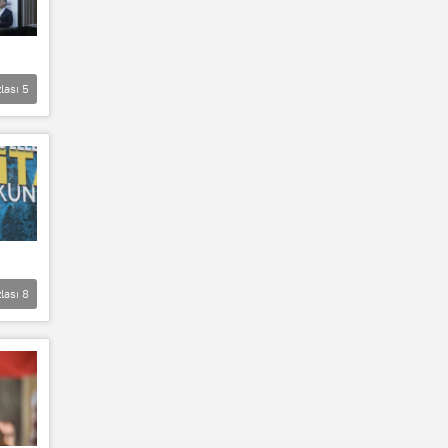
lası
5
lası
8