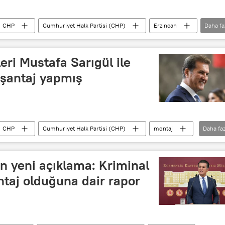
CHP
Cumhuriyet Halk Partisi (CHP)
Erzincan
Daha fa
eri Mustafa Sarıgül ile
şantaj yapmış
CHP
Cumhuriyet Halk Partisi (CHP)
montaj
Daha faz
hmet Hakan
n yeni açıklama: Kriminal
taj olduğuna dair rapor