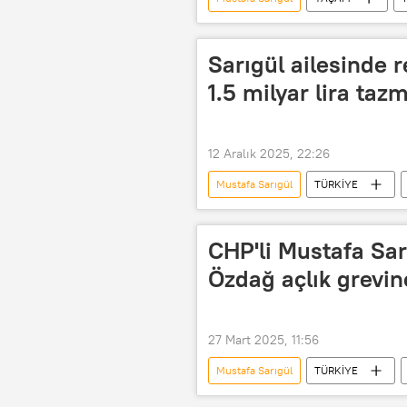
Sarıgül ailesinde 
1.5 milyar lira tazm
12 Aralık 2025, 22:26
Mustafa Sarıgül
TÜRKİYE
Milletvekili
Milletvekili adayı
Boşanmak
CHP'li Mustafa Sar
Özdağ açlık grevin
27 Mart 2025, 11:56
Mustafa Sarıgül
TÜRKİYE
Zafer Partisi
Açlık grevi