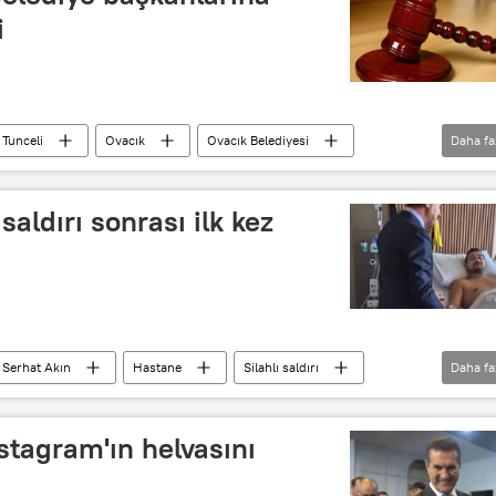
i
Tunceli
Ovacık
Ovacık Belediyesi
Daha fa
saldırı sonrası ilk kez
Serhat Akın
Hastane
Silahlı saldırı
Daha fa
stagram'ın helvasını