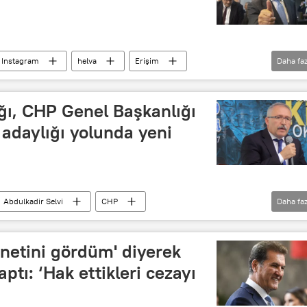
Instagram
helva
Erişim
Daha faz
erişim yasağı
Erişim sıkıntısı
CHP
ığı, CHP Genel Başkanlığı
adaylığı yolunda yeni
Abdulkadir Selvi
CHP
Daha faz
Kaset
kaset
Kaset komplosu
Baykal
Deniz Baykal
anetini gördüm' diyerek
ptı: ‘Hak ettikleri cezayı