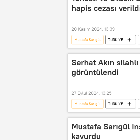
hapis cezası verild
20 Kasım 2024, 13:39
Mustafa Sarıgül
TÜRKİYE
Tunceli Belediyesi
Serhat Akın silahlı 
görüntülendi
27 Eylül 2024, 13:25
Mustafa Sarıgül
TÜRKİYE
Ameliyat
Mustafa Sarıgül In
kavurdu