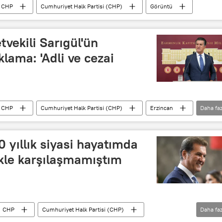
CHP
Cumhuriyet Halk Partisi (CHP)
Görüntü
tvekili Sarıgül'ün
lama: 'Adli ve cezai
CHP
Cumhuriyet Halk Partisi (CHP)
Erzincan
Daha faz
0 yıllık siyasi hayatımda
ikle karşılaşmamıştım
CHP
Cumhuriyet Halk Partisi (CHP)
Daha faz