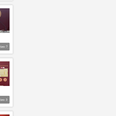
zlası
7
lası
3