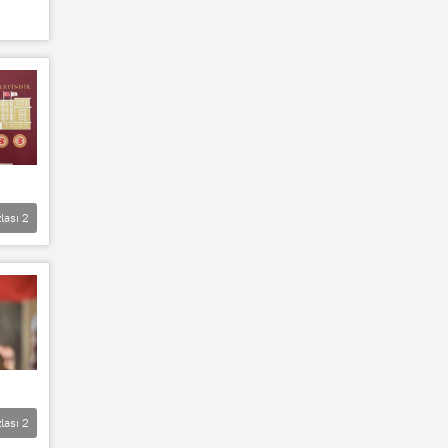
lası
2
lası
2