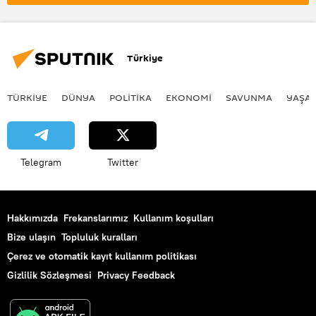
Russia Today (RT)
Rusya Dışişleri Bakanlığı
Sergey Lavrov
Tebrik
Türkiye
Tebrik mesajı
Haberler
TÜRKIYE
DÜNYA
POLİTİKA
EKONOMİ
SAVUNMA
YAŞA
Telegram
Twitter
Hakkımızda
Frekanslarımız
Kullanım koşulları
Bize ulaşın
Topluluk kuralları
Çerez ve otomatik kayıt kullanım politikası
Gizlilik Sözleşmesi
Privacy Feedback