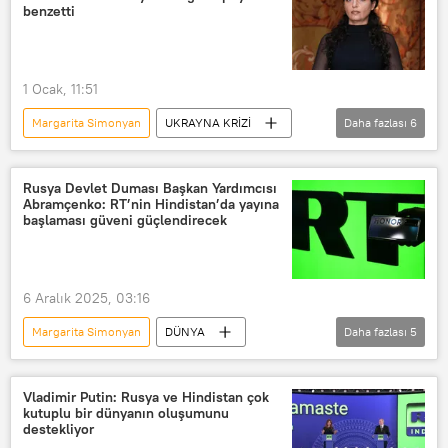
Abraham Lincoln
John F. Kennedy
benzetti
1 Ocak, 11:51
Margarita Simonyan
UKRAYNA KRİZİ
Daha fazlası
6
Rusya
Herson
Ukrayna
İnsansız Hava Aracı (İHA)
Rusya Devlet Duması Başkan Yardımcısı
Abramçenko: RT’nin Hindistan’da yayına
Terör saldırısı
Gestapo
başlaması güveni güçlendirecek
6 Aralık 2025, 03:16
Margarita Simonyan
DÜNYA
Daha fazlası
5
Viktoriya Abramçenko
Rusya
Russia Today (RT)
Vladimir Putin: Rusya ve Hindistan çok
kutuplu bir dünyanın oluşumunu
Rusya Devlet Duması
Hindistan
destekliyor