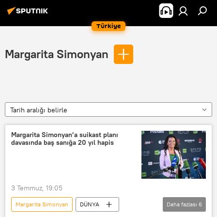
Türkiye
Margarita Simonyan
Tarih aralığı belirle
Margarita Simonyan’a suikast planı
davasında baş sanığa 20 yıl hapis
3 Temmuz, 19:05
Margarita Simonyan
DÜNYA
Daha fazlası
6