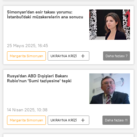
ABD
Friedrich Merz
Tammy Bruce
Moskova
Simonyan'dan esir takası yorumu:
İstanbul'daki müzakerelerin ana sonucu
Berlin
ABD
Almanya
Rusya
25 Mayıs 2025, 16:45
Margarita Simonyan
UKRAYNA KRİZİ
Daha fazlası
7
Haberler
Rusya
Ukrayna
İstanbul
Russia Today (RT)
Rusya'dan ABD Dışişleri Bakanı
Rubio'nun 'Sumi taziyesine' tepki
Rusya Savunma Bakanlığı
Rossiya Segodnya Genel Yayın Yönetmeni Margarita Simonyan
14 Nisan 2025, 10:38
Margarita Simonyan
UKRAYNA KRİZİ
Daha fazlası
11
ABD
Mihail Ulyanov