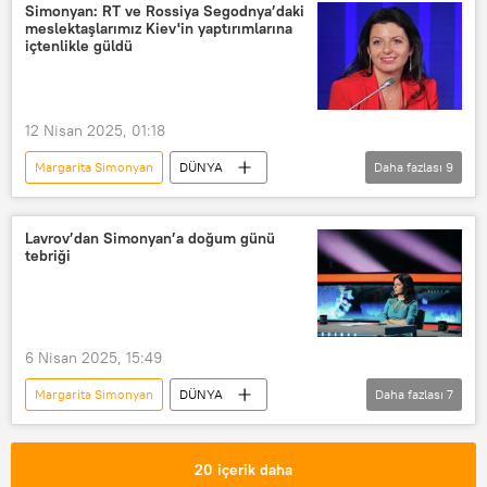
Donald Trump
İgor Mosiyçuk
Simonyan: RT ve Rossiya Segodnya’daki
meslektaşlarımız Kiev'in yaptırımlarına
Viyana
ABD
Ukrayna
içtenlikle güldü
Russia Today (RT)
Rossiya 1
Marco Rubio
Sumi Bölgesi
12 Nisan 2025, 01:18
Margarita Simonyan
DÜNYA
Daha fazlası
9
Russia Today (RT)
Rossiya Segodnya
Sputnik
Kiev
Ukrayna
Lavrov’dan Simonyan’a doğum günü
tebriği
Yaptırım
Vladimir Zelenskiy
Lvov
Telegram
6 Nisan 2025, 15:49
Margarita Simonyan
DÜNYA
Daha fazlası
7
Rusya
Rossiya Segodnya Uluslararası Haber Ajansı
20 içerik daha