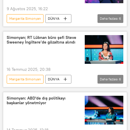
Kiev
Ukrayna
9 Ağustos 2025, 16:22
Rossiya Segodnya
Dmitriy Kiselev
Margarita Simonyan
DÜNYA
Daha fazlası
6
Mariya Zaharova
Rusya
ABD
Batı
Rossiya Segodnya
Simonyan: RT Lübnan büro şefi Steve
Sweeney İngiltere’de gözaltına alındı
Rus Ortodoks Kilisesi
Rossiya Segondya
Rossiya Segodnya Uluslararası Haber Ajansı
16 Temmuz 2025, 20:38
Margarita Simonyan
DÜNYA
Daha fazlası
6
Rossiya Segodnya
Russia Today (RT)
Steve Sweeney
Lübnan
Simonyan: ABD'de dış politikayı
başkanlar yönetmiyor
İngiltere
Che Guevara
14 Temmuz 2025, 12:18