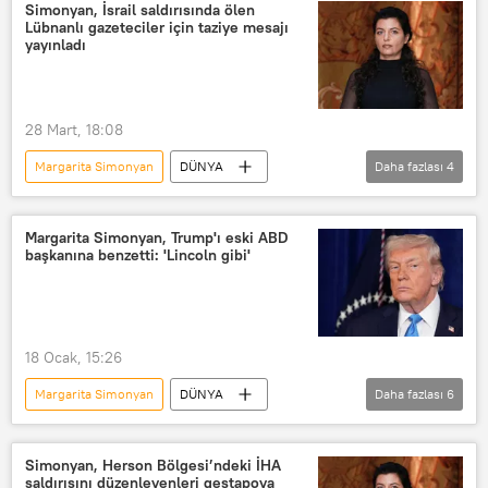
Russia Today (RT)
Sputnik
Simonyan, İsrail saldırısında ölen
Lübnanlı gazeteciler için taziye mesajı
Rossiya Segodnya
yayınladı
28 Mart, 18:08
Margarita Simonyan
DÜNYA
Daha fazlası
4
Rossiya Segodnya
Russia Today (RT)
Al-Manar
Al Mayadeen
Margarita Simonyan, Trump'ı eski ABD
başkanına benzetti: 'Lincoln gibi'
18 Ocak, 15:26
Margarita Simonyan
DÜNYA
Daha fazlası
6
Haberler
ABD
Donald Trump
Grönland
Simonyan, Herson Bölgesi’ndeki İHA
saldırısını düzenleyenleri gestapoya