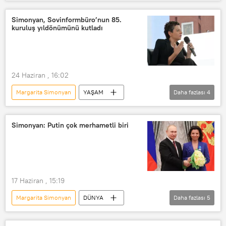
Rusya Başsavcılığı
Russia Today (RT)
Moskova
Balaşov
Rusya
Simonyan, Sovinformbüro’nun 85.
kuruluş yıldönümünü kutladı
Kalaşnikof
24 Haziran , 16:02
Margarita Simonyan
YAŞAM
Daha fazlası
4
Rossiya Segodnya
Sovinformburo
Sputnik
RİA Novosti
Simonyan: Putin çok merhametli biri
17 Haziran , 15:19
Margarita Simonyan
DÜNYA
Daha fazlası
5
Vladimir Putin
Rusya