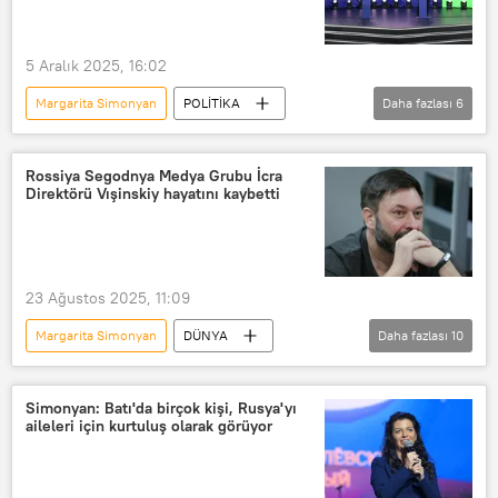
5 Aralık 2025, 16:02
Margarita Simonyan
POLİTİKA
Daha fazlası
6
Vladimir Putin
Rusya
Russia Today (RT)
Rossiya Segodnya Medya Grubu İcra
Direktörü Vışinskiy hayatını kaybetti
Şanghay İşbirliği Örgütü (ŞİÖ)
Rossiya Segodnya Genel Yayın Yönetmeni Margarita Simonyan
RT India
23 Ağustos 2025, 11:09
Margarita Simonyan
DÜNYA
Daha fazlası
10
Rusya
Rossiya Segodnya Uluslararası Haber Ajansı
Simonyan: Batı'da birçok kişi, Rusya'yı
aileleri için kurtuluş olarak görüyor
Rossiya Segondya
Kirill Vışinskiy
İnsan Hakları Konseyi
Moskova