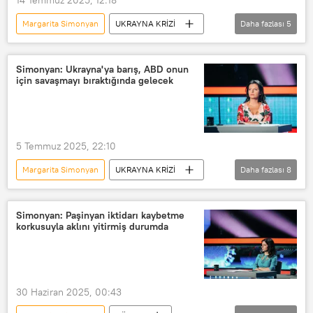
Margarita Simonyan
UKRAYNA KRİZİ
Daha fazlası
5
ABD
Ukrayna
Russia Today (RT)
Simonyan: Ukrayna'ya barış, ABD onun
için savaşmayı bıraktığında gelecek
Rossiya Segodnya Uluslararası Haber Ajansı
Rossiya Segodnya
5 Temmuz 2025, 22:10
Margarita Simonyan
UKRAYNA KRİZİ
Daha fazlası
8
Rossiya Segodnya
Russia Today (RT)
ABD
Donald Trump
Ukrayna
Simonyan: Paşinyan iktidarı kaybetme
korkusuyla aklını yitirmiş durumda
Kaliforniya
NBC
Politico
30 Haziran 2025, 00:43