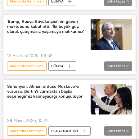
Margarita Simonyan
DÜNYA
Daha fazlası
3
Paşinyan
Ermenistan
Ermenistan Başbakanı Nikol Paşinyan
Trump, Rusya Büyükelçisi'nin güven
mektubunu kabul etti: 'İki büyük güç
olarak çatışmasız yaşamaya mahkumuz'
12 Haziran 2025, 03:52
Margarita Simonyan
DÜNYA
Daha fazlası
8
Aleksandr Darçiyev
Donald Trump
ABD
Rusya
Moskova
Simonyan: Alman ordusu Moskova'yı
vurursa, Berlin'i vurmaktan başka
ABD
Rossiya Segodnya
seçeneğimiz kalmayacağı konuşuluyor
Russia Today (RT)
28 Mayıs 2025, 15:21
Margarita Simonyan
UKRAYNA KRİZİ
Daha fazlası
8