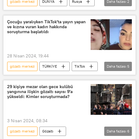
gözaltı merkezi
DÜNYA
Rusya
Daha fazlası
2
Rostov
Gözaltı
Çocuğu yaralıyken TikTok'ta yayın yapan
ve kızına vuran kadın hakkında
soruşturma başlatıldı
28 Nisan 2024, 19:44
gözaltı merkezi
TÜRKİYE
TikTok
Daha fazlası
5
Şiddet
çocuğa şiddet
Gözaltı
Gözaltı kararı
Atatürk
29 kişiye mezar olan gece kulübü
yangınına ilişkin gözaltı sayısı 9'a
yükseldi: Kimler soruşturmada?
3 Nisan 2024, 08:34
gözaltı merkezi
Gözaltı
Daha fazlası
6