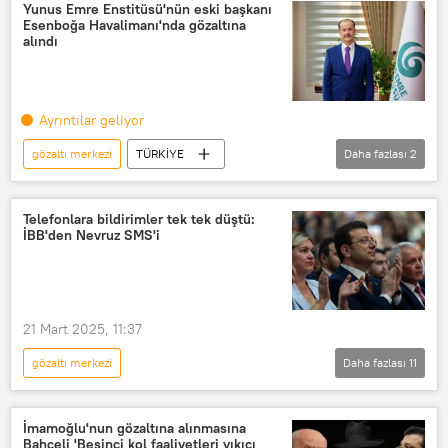
TÜRKİYE
Gözaltı
Yunus Emre Enstitüsü'nün eski başkanı
Esenboğa Havalimanı'nda gözaltına
Gözaltı kararı
Türkiye
alındı
Haberler
Ayrıntılar geliyor
gözaltı merkezi
TÜRKİYE
Daha fazlası
2
Yunus Emre Enstitüsü
Şeref Ateş
Telefonlara bildirimler tek tek düştü:
İBB'den Nevruz SMS'i
21 Mart 2025, 11:37
gözaltı merkezi
Daha fazlası
11
İstanbul Büyükşehir Belediyesi (İBB)
TÜRKİYE
Ekrem İmamoğlu
İmamoğlu'nun gözaltına alınmasına
Bahçeli 'Beşinci kol faaliyetleri yıkıcı