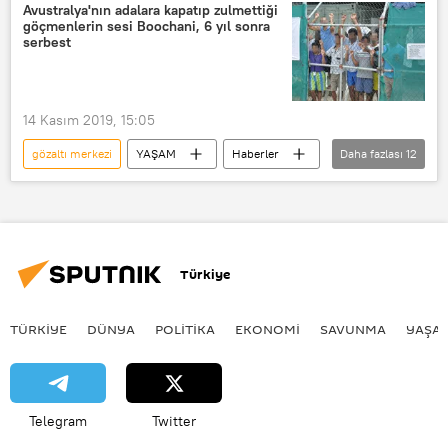
Koronavirüs
Kovid-19
Avustralya'nın adalara kapatıp zulmettiği
göçmenlerin sesi Boochani, 6 yıl sonra
serbest
14 Kasım 2019, 15:05
gözaltı merkezi
YAŞAM
Haberler
Daha fazlası
12
Asya & Pasifik
DÜNYA
İranlı
Kürt
Gazeteci
Yazar
Avustralya
Türkiye
Papua Yeni Gine
Manus Adası
Behrouz Boochani
Kitap
TÜRKIYE
DÜNYA
POLİTİKA
EKONOMİ
SAVUNMA
YAŞA
Yeni Zelanda
Telegram
Twitter