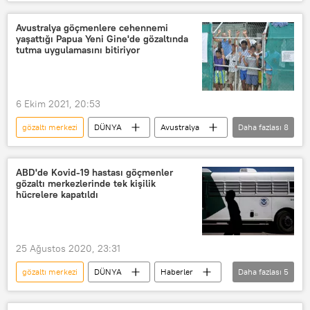
Gözaltı kararı
Gözaltı süresi
TÜRKİYE
tadilat
Yangın
Avustralya göçmenlere cehennemi
yaşattığı Papua Yeni Gine'de gözaltında
Yangın söndürme
Gece kulübü
tutma uygulamasını bitiriyor
6 Ekim 2021, 20:53
gözaltı merkezi
DÜNYA
Avustralya
Daha fazlası
8
Papua Yeni Gine
Pasifik Okyanusu
Göçmen
Gözaltı
Sığınmacı
ABD'de Kovid-19 hastası göçmenler
gözaltı merkezlerinde tek kişilik
Manus Adası
Anlaşma
hücrelere kapatıldı
Nauru
25 Ağustos 2020, 23:31
gözaltı merkezi
DÜNYA
Haberler
Daha fazlası
5
ABD
Göçmen
Hücre