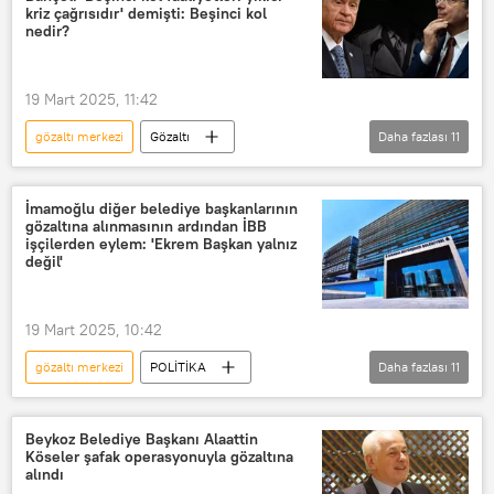
İstanbul
Gözaltı
kriz çağrısıdır' demişti: Beşinci kol
nedir?
Gözaltı kararı
Gözaltı süresi
İBB
İBB Meclisi
Nevruz
19 Mart 2025, 11:42
21 Mart Dünya Nevruz Günü
gözaltı merkezi
Gözaltı
Daha fazlası
11
Gözaltı kararı
Gözaltı süresi
TÜRKİYE
İmamoğlu diğer belediye başkanlarının
gözaltına alınmasının ardından İBB
İstanbul Büyükşehir Belediyesi (İBB)
işçilerden eylem: 'Ekrem Başkan yalnız
değil'
Ekrem İmamoğlu
MHP
Devlet Bahçeli
Beşinci kol
19 Mart 2025, 10:42
açıklama
Açıklama
gözaltı merkezi
POLİTİKA
Daha fazlası
11
Açıklama
Açıklama
Ekrem İmamoğlu
İstanbul
İstanbul Büyükşehir Belediyesi (İBB)
Beykoz Belediye Başkanı Alaattin
Köseler şafak operasyonuyla gözaltına
Şişli Belediyesi
Beylikdüzü
alındı