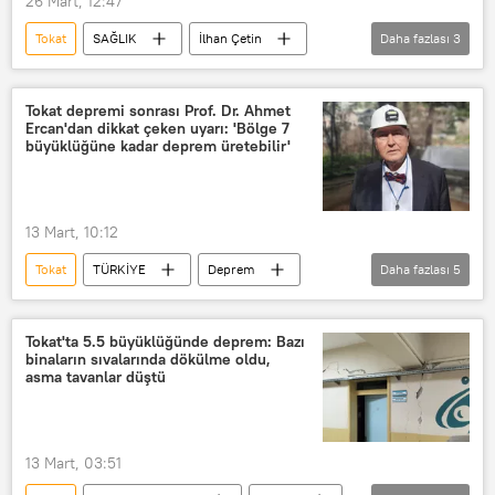
26 Mart, 12:47
Tokat
SAĞLIK
İlhan Çetin
Daha fazlası
3
Yozgat
Sivas
Kırım Kongo Kanamalı Ateşi (KKKA)
Tokat depremi sonrası Prof. Dr. Ahmet
Ercan'dan dikkat çeken uyarı: 'Bölge 7
büyüklüğüne kadar deprem üretebilir'
13 Mart, 10:12
Tokat
TÜRKİYE
Deprem
Daha fazlası
5
Ahmet Ercan
Övgün Ahmet Ercan
Niksar
Erbaa
Samsun
Tokat'ta 5.5 büyüklüğünde deprem: Bazı
binaların sıvalarında dökülme oldu,
asma tavanlar düştü
13 Mart, 03:51