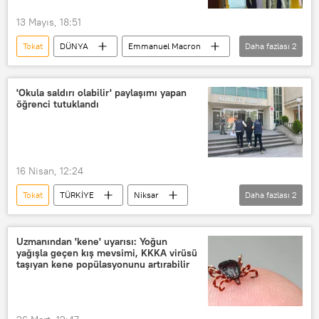
13 Mayıs, 18:51
Tokat
DÜNYA
Emmanuel Macron
Daha fazlası
2
Brigitte Macron
Haberler
'Okula saldırı olabilir' paylaşımı yapan
öğrenci tutuklandı
16 Nisan, 12:24
Tokat
TÜRKİYE
Niksar
Daha fazlası
2
okul saldırısı
Kırşehir
Uzmanından 'kene' uyarısı: Yoğun
yağışla geçen kış mevsimi, KKKA virüsü
taşıyan kene popülasyonunu artırabilir