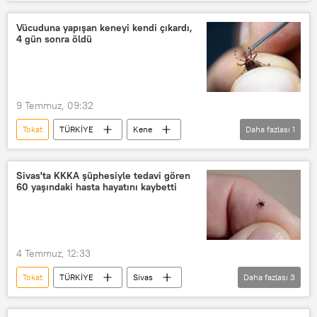
Mehmet Yalçınkaya
Somer Sivrioğlu
MasterChef
İstanbul
Vücuduna yapışan keneyi kendi çıkardı,
4 gün sonra öldü
İstanbul Cumhuriyet Başsavcılığı
9 Temmuz, 09:32
Tokat
TÜRKİYE
Kene
Daha fazlası
1
Kırım Kongo Kanamalı Ateşi (KKKA)
Sivas'ta KKKA şüphesiyle tedavi gören
60 yaşındaki hasta hayatını kaybetti
4 Temmuz, 12:33
Tokat
TÜRKİYE
Sivas
Daha fazlası
3
Türkiye
Kene