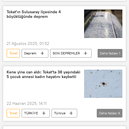
Numan Kurtulmuş
İsrail
Gazze
TBMM
Terör
Tokat'ın Sulusaray ilçesinde 4
büyüklüğünde deprem
Terör saldırısı
Terör örgütü
Terör Örgütleri Listesi
terör eylemi
terör örgütü üyeliği
21 Ağustos 2025, 01:52
Tokat
Deprem
SON DEPREMLER
Daha fazlası
1
Son dakika
Kene yine can aldı: Tokat'ta 38 yaşındaki
5 çocuk annesi kadın hayatını kaybetti
22 Haziran 2025, 14:11
Tokat
TÜRKİYE
Türkiye
Daha fazlası
6
Haberler
Kene