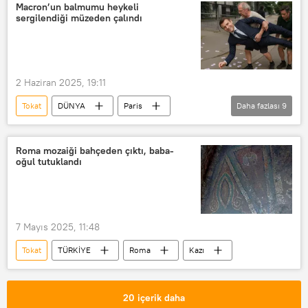
Kırım Kongo Kanamalı Ateşi (KKKA)
Macron’un balmumu heykeli
sergilendiği müzeden çalındı
Hastalık
bulaşıcı hastalık
Salgın hastalık
2 Haziran 2025, 19:11
Tokat
DÜNYA
Paris
Daha fazlası
9
Fransa
Emmanuel Macron
Heykel
Balmumu heykel
Roma mozaiği bahçeden çıktı, baba-
oğul tutuklandı
heykel tecavüz
Saldırı
Hırsız
Hırsızlık
nitelikli hırsızlık
Hırsızlık Büro Amirliği
7 Mayıs 2025, 11:48
Tokat
TÜRKİYE
Roma
Kazı
20 içerik daha