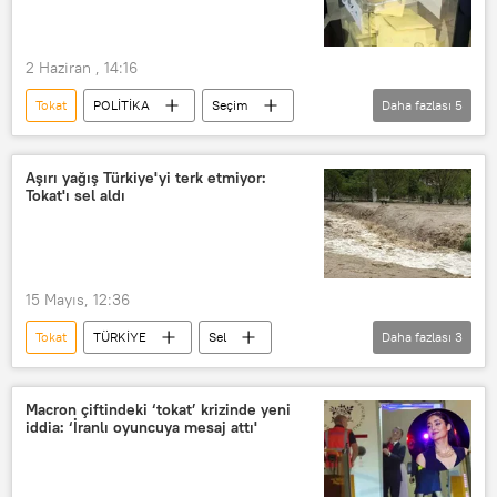
2 Haziran , 14:16
Tokat
POLİTİKA
Seçim
Daha fazlası
5
AK Parti
Cumhuriyet Halk Partisi (CHP)
Aşırı yağış Türkiye'yi terk etmiyor:
Tokat'ı sel aldı
Gümüşhane
Nevşehir
İYİ Parti
15 Mayıs, 12:36
Tokat
TÜRKİYE
Sel
Daha fazlası
3
Sel felaketi
Sağanak
Sağanak yağış uyarısı
Macron çiftindeki ‘tokat’ krizinde yeni
iddia: ‘İranlı oyuncuya mesaj attı'