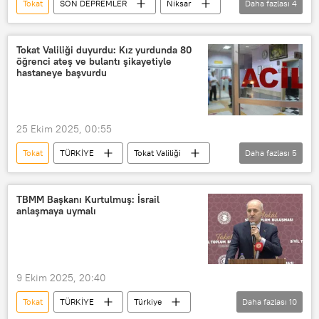
Tokat
SON DEPREMLER
Niksar
Daha fazlası
4
Deprem
deprem son dakika
AFAD
Tokat Valiliği duyurdu: Kız yurdunda 80
öğrenci ateş ve bulantı şikayetiyle
Afet ve Acil Durum Yönetimi Başkanlığı (AFAD)
hastaneye başvurdu
25 Ekim 2025, 00:55
Tokat
TÜRKİYE
Tokat Valiliği
Daha fazlası
5
Tokat Devlet Hastanesi
Türkiye
toplu zehirlenme
Gıda Zehirlenmesi
TBMM Başkanı Kurtulmuş: İsrail
anlaşmaya uymalı
toplu gıda zehirlenmesi
9 Ekim 2025, 20:40
Tokat
TÜRKİYE
Türkiye
Daha fazlası
10