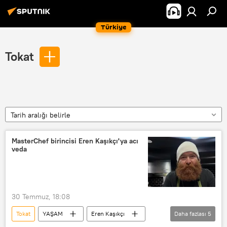
Türkiye
Tokat
Tarih aralığı belirle
MasterChef birincisi Eren Kaşıkçı'ya acı
veda
30 Temmuz, 18:08
Tokat
YAŞAM
Eren Kaşıkçı
Daha fazlası
5