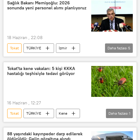
Kırım Kongo Kanamalı Ateşi (KKKA)
Sağlık Bakanı Memişoğlu: 2026
sonunda yeni personel alımı planlıyoruz
18 Haziran , 22:08
Tokat
TÜRKİYE
İzmir
Daha fazlası
5
Muğla
KPSS
Sağlık Bakanlığı
Sağlık Bakanı
Kemal Memişoğlu
Tokat'ta kene vakaları: 5 kişi KKKA
hastalığı teşhisiyle tedavi görüyor
16 Haziran , 12:27
Tokat
TÜRKİYE
Kene
Daha fazlası
1
Kırım Kongo Kanamalı Ateşi (KKKA)
88 yaşındaki kayınpeder darp edilerek
öldürüldü: Gelin gözaltına alındı