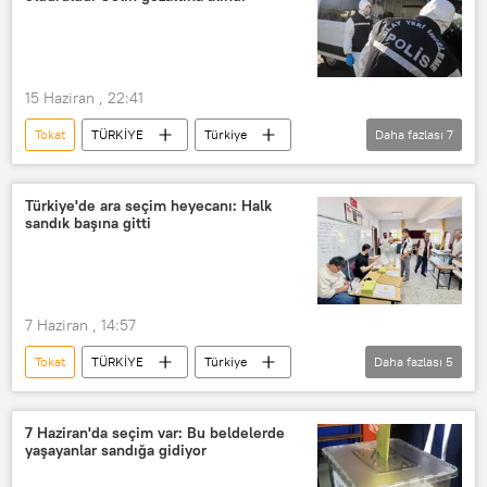
15 Haziran , 22:41
Tokat
TÜRKİYE
Türkiye
Daha fazlası
7
gelin
kayınpeder
Cinayet
Cinayet Büro Amirliği
Cinayet Masası
Türkiye'de ara seçim heyecanı: Halk
sandık başına gitti
Asayiş Şube Müdürlüğü Cinayet Büro Amirliği
Tokat Valiliği
7 Haziran , 14:57
Tokat
TÜRKİYE
Türkiye
Daha fazlası
5
Diyarbakır
Seçim
Sandık
YSK
Yüksek Seçim Kurulu (YSK)
7 Haziran'da seçim var: Bu beldelerde
yaşayanlar sandığa gidiyor