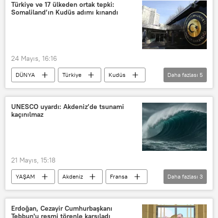
Türkiye ve 17 ülkeden ortak tepki:
Somaliland’ın Kudüs adımı kınandı
24 Mayıs, 16:16
DÜNYA
Türkiye
Kudüs
Daha fazlası
5
Somaliland
Dışişleri Bakanlığı
Filistin devleti
İsrail
UNESCO uyardı: Akdeniz’de tsunami
kaçınılmaz
Büyükelçilik
21 Mayıs, 15:18
YAŞAM
Akdeniz
Fransa
Daha fazlası
3
UNESCO
Tsunami
Deprem
Erdoğan, Cezayir Cumhurbaşkanı
Tebbun'u resmi törenle karşıladı