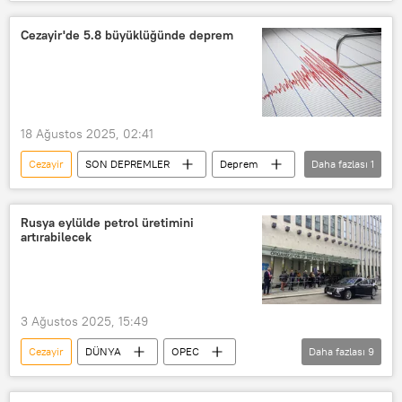
Dünya
Birleşmiş Milletler (BM) Genel Merkezi
Cezayir'de 5.8 büyüklüğünde deprem
BM
18 Ağustos 2025, 02:41
Cezayir
SON DEPREMLER
Deprem
Daha fazlası
1
Son dakika
Rusya eylülde petrol üretimini
artırabilecek
3 Ağustos 2025, 15:49
Cezayir
DÜNYA
OPEC
Daha fazlası
9
Petrol İhraç Eden Ülkeler Örgütü (OPEC)