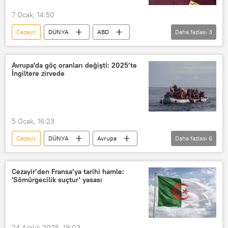
7 Ocak, 14:50
Cezayir
DÜNYA
ABD
Daha fazlası
3
Vize
Angola
Haberler
ABD
Avrupa'da göç oranları değişti: 2025’te
İngiltere zirvede
5 Ocak, 16:23
Cezayir
DÜNYA
Avrupa
Daha fazlası
6
Batı Afrika
Batı Balkanlar
AB
Avrupa Birliği
Frontex
Cezayir’den Fransa’ya tarihi hamle:
'Sömürgecilik suçtur' yasası
İngiltere
24 Aralık 2025, 19:03