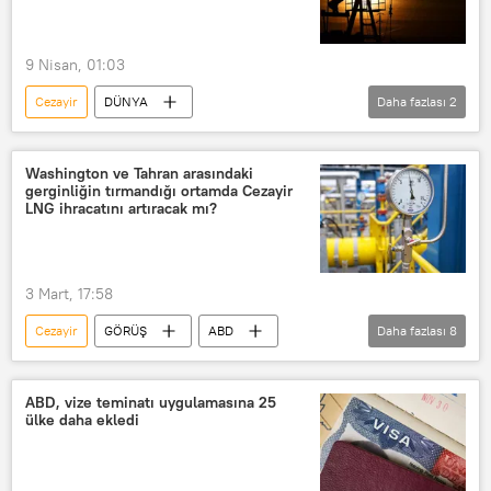
9 Nisan, 01:03
Cezayir
DÜNYA
Daha fazlası
2
Libya Ulusal Petrol Şirketi (NOC)
Libya Ulusal Petrol Kurumu
Washington ve Tahran arasındaki
gerginliğin tırmandığı ortamda Cezayir
LNG ihracatını artıracak mı?
3 Mart, 17:58
Cezayir
GÖRÜŞ
ABD
Daha fazlası
8
Washington
Tahran
İsrail
İran
LNG
ABD, vize teminatı uygulamasına 25
ülke daha ekledi
sıvılaştırılmış doğal gaz (LNG)
ihracat
Ortadoğu