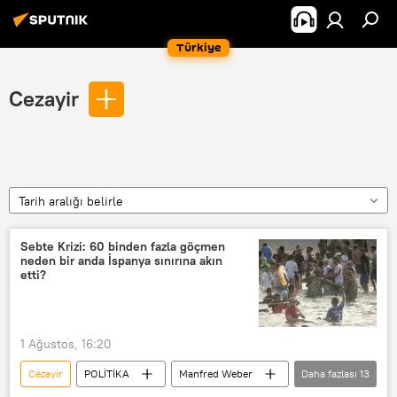
Türkiye
Cezayir
Tarih aralığı belirle
Sebte Krizi: 60 binden fazla göçmen
neden bir anda İspanya sınırına akın
etti?
1 Ağustos, 16:20
Cezayir
POLİTİKA
Manfred Weber
Daha fazlası
13