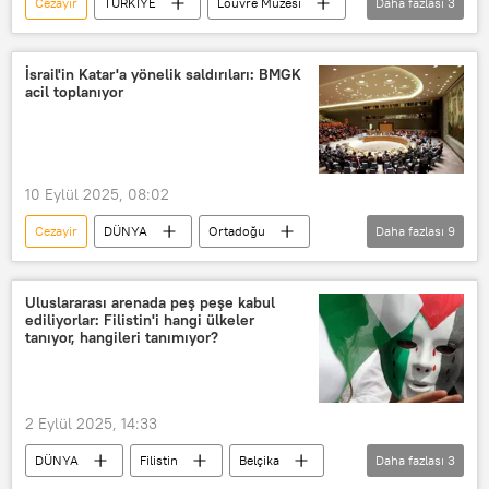
Cezayir
TÜRKİYE
Louvre Müzesi
Daha fazlası
3
Paris
Mali
Soygun
İsrail'in Katar'a yönelik saldırıları: BMGK
acil toplanıyor
10 Eylül 2025, 08:02
Cezayir
DÜNYA
Ortadoğu
Daha fazlası
9
İsrail
Katar
Hamas
Birleşmiş Milletler Güvenlik Konseyi (BMGK)
Uluslararası arenada peş peşe kabul
ediliyorlar: Filistin'i hangi ülkeler
Pakistan
Katar Dışişleri Bakanlığı
tanıyor, hangileri tanımıyor?
Donald Trump
Filistin
Gazze Şeridi
2 Eylül 2025, 14:33
DÜNYA
Filistin
Belçika
Daha fazlası
3