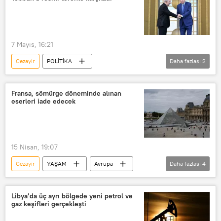
7 Mayıs, 16:21
Cezayir
POLİTİKA
Daha fazlası
2
Recep Tayyip Erdoğan
Cumhurbaşkanı
Fransa, sömürge döneminde alınan
eserleri iade edecek
15 Nisan, 19:07
Cezayir
YAŞAM
Avrupa
Daha fazlası
4
Emmanuel Macron
Fransa
Mali
Fransa Ulusal Meclisi
Libya’da üç ayrı bölgede yeni petrol ve
gaz keşifleri gerçekleşti