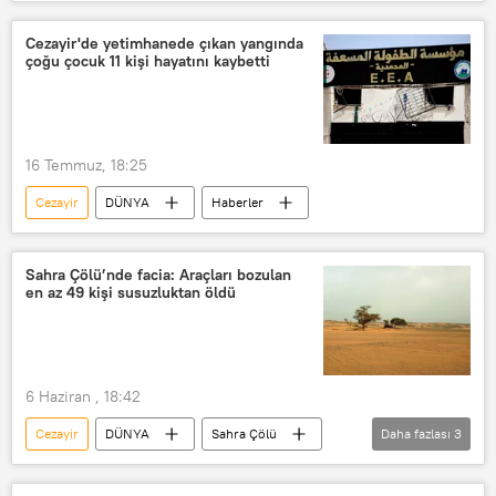
Elon Musk
Kirill Dmitriev
Ceuta
Madrid
Cezayir'de yetimhanede çıkan yangında
çoğu çocuk 11 kişi hayatını kaybetti
Halk Partisi (İspanya) (PP)
Avrupa Birliği
Guardia Civil
Roma
Schengen
Fas
16 Temmuz, 18:25
Pedro Sanchez
Sebte
AB
Cezayir
DÜNYA
Haberler
Sahra Çölü’nde facia: Araçları bozulan
en az 49 kişi susuzluktan öldü
6 Haziran , 18:42
Cezayir
DÜNYA
Sahra Çölü
Daha fazlası
3
Mali
susuzluk
Ölüm