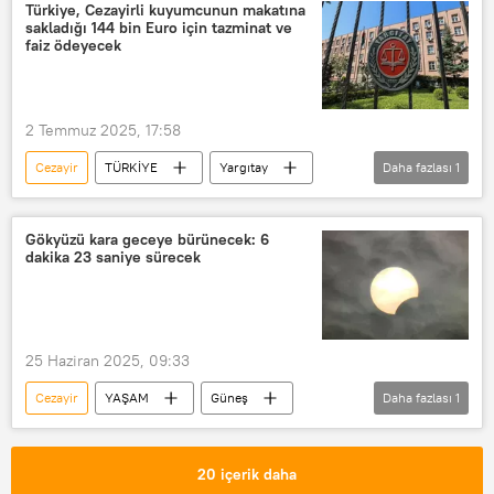
OPEC+
Rusya
Türkiye, Cezayirli kuyumcunun makatına
sakladığı 144 bin Euro için tazminat ve
Suudi Arabistan
Kazakistan
faiz ödeyecek
Irak
Birleşik Arap Emirlikleri (BAE)
Kuveyt
Umman
2 Temmuz 2025, 17:58
Cezayir
TÜRKİYE
Yargıtay
Daha fazlası
1
Sabah
Gökyüzü kara geceye bürünecek: 6
dakika 23 saniye sürecek
25 Haziran 2025, 09:33
Cezayir
YAŞAM
Güneş
Daha fazlası
1
Mısır
20 içerik daha