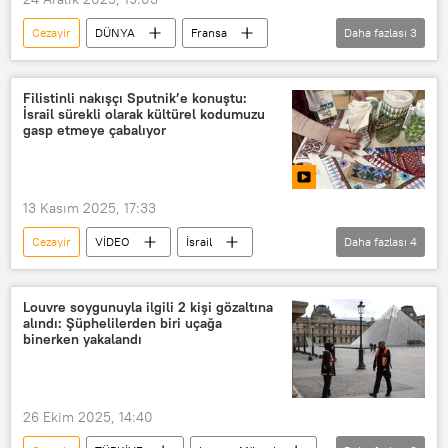
Cezayir
DÜNYA
Fransa
Daha fazlası
3
Paris
sömürge
Sömürgecilik
Filistinli nakışçı Sputnik’e konuştu:
İsrail sürekli olarak kültürel kodumuzu
gasp etmeye çabalıyor
13 Kasım 2025, 17:33
Cezayir
VİDEO
İsrail
Daha fazlası
4
Filistin
Gazze Şeridi
DÜNYA
Ortadoğu
Louvre soygunuyla ilgili 2 kişi gözaltına
alındı: Şüphelilerden biri uçağa
binerken yakalandı
26 Ekim 2025, 14:40