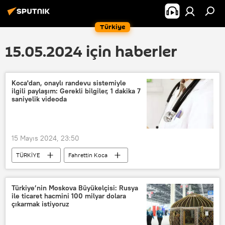
Türkiye
15.05.2024 için haberler
Koca'dan, onaylı randevu sistemiyle
ilgili paylaşım: Gerekli bilgiler, 1 dakika 7
saniyelik videoda
15 Mayıs 2024, 23:50
TÜRKİYE
Fahrettin Koca
Merkezi Hekim Randevu Sistemi (MHRS)
randevu
Türkiye’nin Moskova Büyükelçisi: Rusya
ile ticaret hacmini 100 milyar dolara
çıkarmak istiyoruz