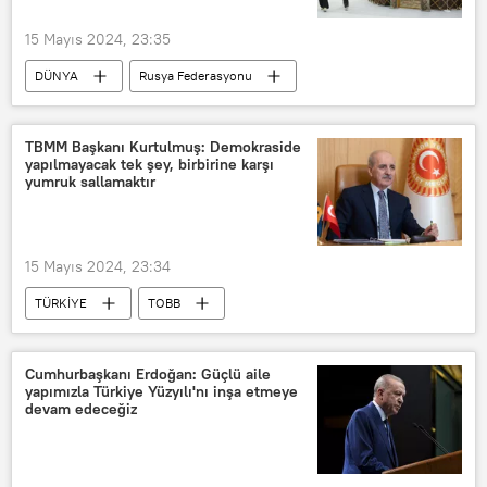
15 Mayıs 2024, 23:35
DÜNYA
Rusya Federasyonu
Rusya Federasyonu Türkiye Büyükelçiliği
Tanju Bilgiç
Tataristan
TBMM Başkanı Kurtulmuş: Demokraside
yapılmayacak tek şey, birbirine karşı
Rüstem Minnihanov
Kazan
yumruk sallamaktır
forum
Ticaret hacmi
15 Mayıs 2024, 23:34
TÜRKİYE
TOBB
Türkiye Odalar ve Borsalar Birliği (TOBB)
Numan Kurtulmuş
TBMM
Cumhurbaşkanı Erdoğan: Güçlü aile
yapımızla Türkiye Yüzyılı'nı inşa etmeye
Anayasa
devam edeceğiz