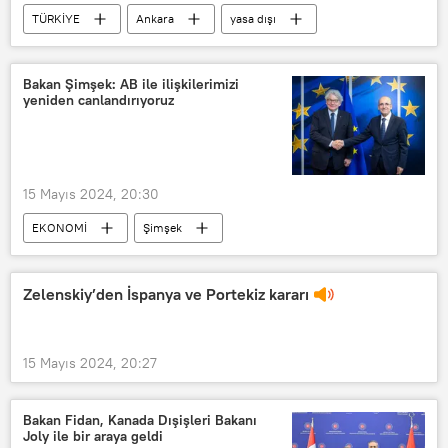
TÜRKİYE
Ankara
yasa dışı
Yasa dışı dinleme
Ankara İl Emniyet Müdürlüğü
Bakan Şimşek: AB ile ilişkilerimizi
yeniden canlandırıyoruz
15 Mayıs 2024, 20:30
EKONOMİ
Şimşek
Mehmet Şimşek
Avrupa
Avrupa Birliği
Avrupa Birliği
Zelenskiy’den İspanya ve Portekiz kararı
AB
AB
AB
Türkiye-AB İlişkileri
15 Mayıs 2024, 20:27
Bakan Fidan, Kanada Dışişleri Bakanı
Joly ile bir araya geldi