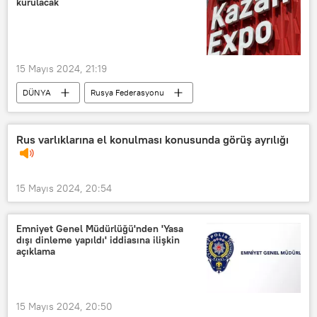
kurulacak
15 Mayıs 2024, 21:19
DÜNYA
Rusya Federasyonu
Tataristan
İslam İşbirliği Teşkilatı (İİT)
forum
Kazan
Tahıl
Rus varlıklarına el konulması konusunda görüş ayrılığı
15 Mayıs 2024, 20:54
Emniyet Genel Müdürlüğü'nden 'Yasa
dışı dinleme yapıldı' iddiasına ilişkin
açıklama
15 Mayıs 2024, 20:50