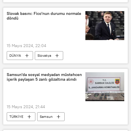
Doktor
Saldırı
Saldırgan
Slovak basını: Fico'nun durumu normale
döndü
15 Mayıs 2024, 22:04
DÜNYA
Slovakya
Robert Fico
Suikast
Ameliyat
Hükümet
Samsun'da sosyal medyadan müstehcen
içerik paylaşan 5 zanlı gözaltına alındı
Bratislava
15 Mayıs 2024, 21:44
TÜRKİYE
Samsun
müstehcenlik
müstehcen video