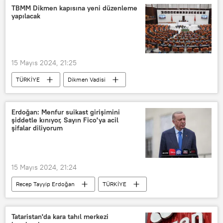
müstehcen görüntü
Sosyal medya
TBMM Dikmen kapısına yeni düzenleme
yapılacak
15 Mayıs 2024, 21:25
TÜRKİYE
Dikmen Vadisi
TBMM
Erdoğan: Menfur suikast girişimini
şiddetle kınıyor, Sayın Fico'ya acil
şifalar diliyorum
15 Mayıs 2024, 21:24
Recep Tayyip Erdoğan
TÜRKİYE
Robert Fico
Suikast girişimi
Tataristan'da kara tahıl merkezi