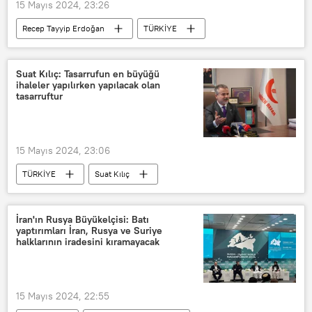
15 Mayıs 2024, 23:26
Recep Tayyip Erdoğan
TÜRKİYE
Aile
Türkiye Yüzyılı
Suat Kılıç: Tasarrufun en büyüğü
ihaleler yapılırken yapılacak olan
tasarruftur
15 Mayıs 2024, 23:06
TÜRKİYE
Suat Kılıç
Fatih Erbakan
Mardin
Diyarbakır
Şanlıurfa
FETÖ
İran'ın Rusya Büyükelçisi: Batı
yaptırımları İran, Rusya ve Suriye
PKK
Mehmet Şimşek
halklarının iradesini kıramayacak
Tasarruf
tasarruf tedbirleri
Kamuda tasarruf
15 Mayıs 2024, 22:55