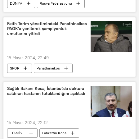
DÜNYA
Rusya Federasyonu
Tataristan Cumhuriyeti
Kazan
forum
İran
Büyükelçi
Fatih Terim yönetimindeki Panathinaikos
PAOK'a yenilerek şampiyonluk
Kazım Celali
ABD
Batı
umutlarını yitirdi
Yaptırımlar
15 Mayıs 2024, 22:49
SPOR
Panathinaikos
Fatih Terim
Yunanistan
Teknik direktör
Sağlık Bakanı Koca, İstanbul'da doktora
saldıran hastanın tutuklandığını açıkladı
15 Mayıs 2024, 22:12
TÜRKİYE
Fahrettin Koca