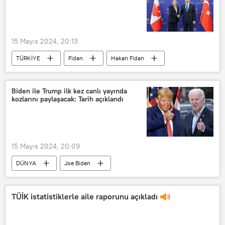
15 Mayıs 2024, 20:13
TÜRKİYE
Fidan
Hakan Fidan
Kanada
Biden ile Trump ilk kez canlı yayında
kozlarını paylaşacak: Tarih açıklandı
15 Mayıs 2024, 20:09
DÜNYA
Joe Biden
Donald Trump
ABD
ABD seçimleri
TÜİK istatistiklerle aile raporunu açıkladı